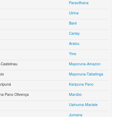
Paravilhana
Uirina
Baré
Cariay
Araicu
Yine
-Castelnau
Mayoruna-Amazon
pix
Mayoruna-Tabatinga
ripuná
Karipuna Pano
ina Pano Olivença
Marúbo
Uainuma-Mariate
Jumana