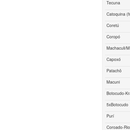
Tecuna
Catoquina (f
Coretú
Coropó
Machaculi/M
Capoxó
Patachô
Macuni
Botocudo-K
5xBotocudo
Purí
Coroado-Rio