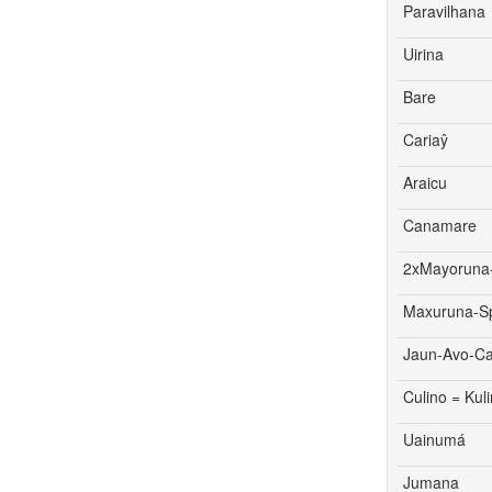
Paravilhana
Uirina
Bare
Cariaŷ
Araicu
Canamare
2xMayoruna
Maxuruna-S
Jaun-Avo-Ca
Culino = Kul
Uainumá
Jumana