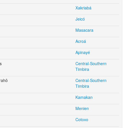
Xakriabá
Jeicó
Masacara
Acroá
Apinayé
s
Central-Southern
Timbira
rahô
Central-Southern
Timbira
Kamakan
Menien
Cotoxo