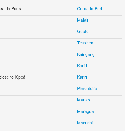
ea da Pedra
Coroado-Puri
Malali
Guató
Teushen
Kaingang
Kariri
close to Kipeá
Kariri
Pimenteira
Manao
Maragua
Macushi