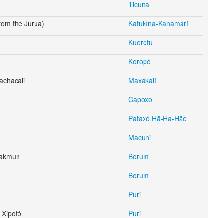
Ticuna
rom the Jurua)
Katukína-Kanamarí
Kueretu
Koropó
achacali
Maxakalí
Capoxo
Pataxó Hã-Ha-Hãe
Macuni
rakmun
Borum
Borum
Puri
 Xipotó
Puri