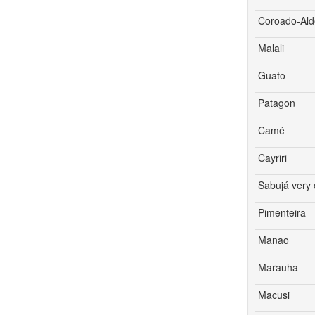
Coroado-Ald
Malali
Guato
Patagon
Camé
Cayriri
Sabujá very 
Pimenteira
Manao
Marauha
Macusi