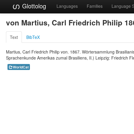
Glottolog
Languages
Families
Language 
von Martius, Carl Friedrich Philip 1
Text
BibTeX
Martius, Carl Friedrich Philip von. 1867. Wörtersammlung Brasilian
Sprachenkunde Amerikas zumal Brasiliens, II.) Leipzig: Friedrich Fl
WorldCat