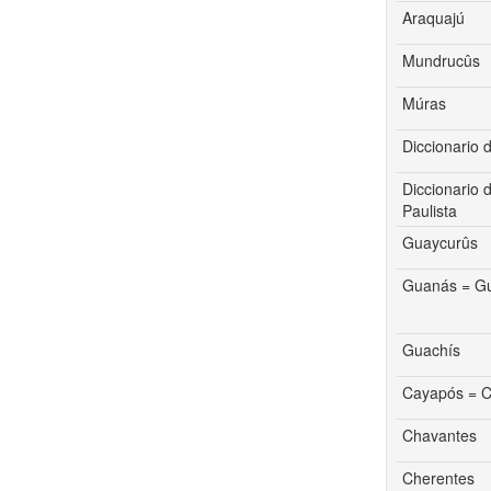
Araquajú
Mundrucûs
Múras
Diccionario 
Diccionario 
Paulista
Guaycurûs
Guanás = Gu
Guachís
Cayapós = C
Chavantes
Cherentes