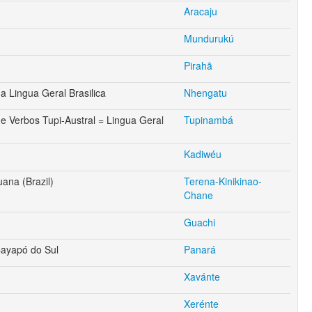
Aracaju
Mundurukú
Pirahã
da Lingua Geral Brasilica
Nhengatu
de Verbos Tupi-Austral = Lingua Geral
Tupinambá
Kadiwéu
ana (Brazil)
Terena-Kinikinao-
Chane
Guachi
ayapó do Sul
Panará
Xavánte
Xerénte