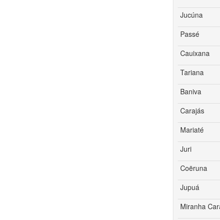
Jucúna
Passé
Cauixana
Tariana
Baniva
Carajás
Mariaté
Juri
Coëruna
Jupuá
Miranha Ca