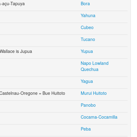
á-açu-Tapuya
Bora
Yahuna
Cubeo
Tucano
Wallace is Jupua
Yupua
Napo Lowland
Quechua
Yagua
Castelnau-Oregone = Bue Huitoto
Murui Huitoto
Panobo
Cocama-Cocamilla
Peba