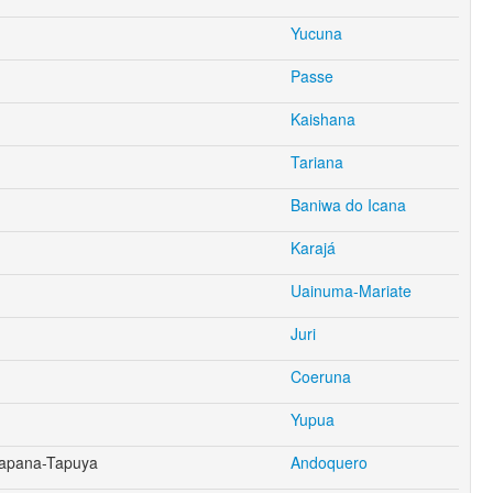
Yucuna
Passe
Kaishana
Tariana
Baniwa do Icana
Karajá
Uainuma-Mariate
Juri
Coeruna
Yupua
rapana-Tapuya
Andoquero