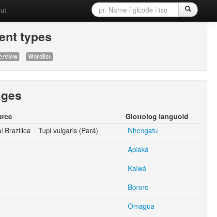
ut
nt types
erview
Wordlist
ages
urce
Glottolog languoid
 Brazilica = Tupi vulgaris (Pará)
Nhengatu
Apiaká
Kaiwá
Bororo
Omagua