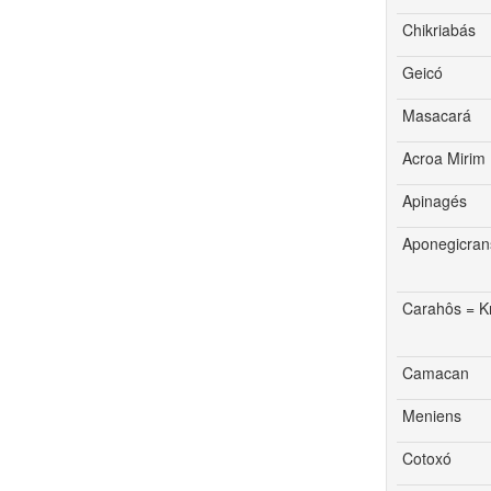
Chikriabás
Geicó
Masacará
Acroa Mirim
Apinagés
Aponegicran
Carahôs = K
Camacan
Meniens
Cotoxó