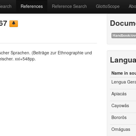
Search
References
Reference Search
GlottoScope
Abo
867
Docume
Handbook/ov
ischer Sprachen. (Beiträge zur Ethnographie und
Langu
eischer. xxi+548pp.
Name in so
Lengua Geral
Apiacás
Cayowâs
Bororôs
Omáguas