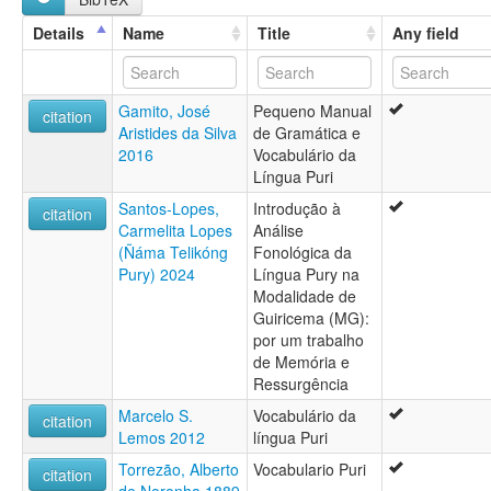
Details
Name
Title
Any field
Gamito, José
Pequeno Manual
citation
Aristides da Silva
de Gramática e
2016
Vocabulário da
Língua Puri
Santos-Lopes,
Introdução à
citation
Carmelita Lopes
Análise
(Ñáma Telikóng
Fonológica da
Pury) 2024
Língua Pury na
Modalidade de
Guiricema (MG):
por um trabalho
de Memória e
Ressurgência
Marcelo S.
Vocabulário da
citation
Lemos 2012
língua Puri
Torrezão, Alberto
Vocabulario Puri
citation