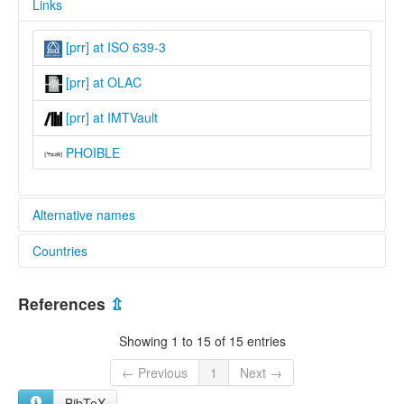
Links
[prr] at ISO 639-3
[prr] at OLAC
[prr] at IMTVault
PHOIBLE
Alternative names
Countries
lexvo:
Puri [en]
Brazil [BR]
multitree:
References
⇫
Colorado
Coroado
Showing 1 to 15 of 15 entries
Puri
← Previous
1
Next →
BibTeX