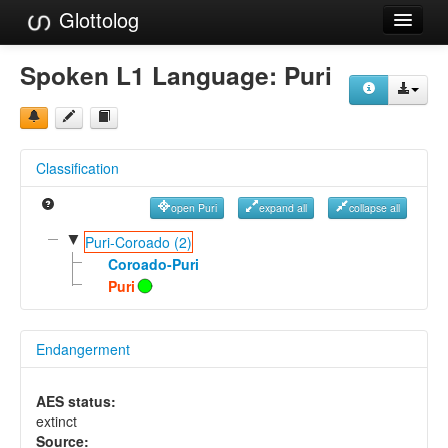
Glottolog
Languages
Spoken L1 Language:
Puri
Families
Language Search
Classification
References
open Puri
expand all
collapse all
Reference Search
▼
Puri-Coroado (2)
GlottoScope
Coroado-Puri
Puri
About
Endangerment
AES status:
extinct
Source: