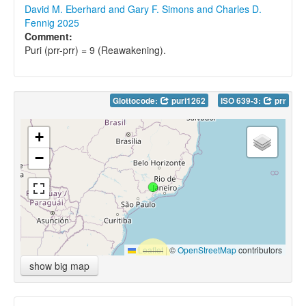
David M. Eberhard and Gary F. Simons and Charles D.
Fennig 2025
Comment:
Puri (prr-prr) = 9 (Reawakening).
Glottocode:
puri1262
ISO 639-3:
prr
+
−
Leaflet
|
©
OpenStreetMap
contributors
show big map