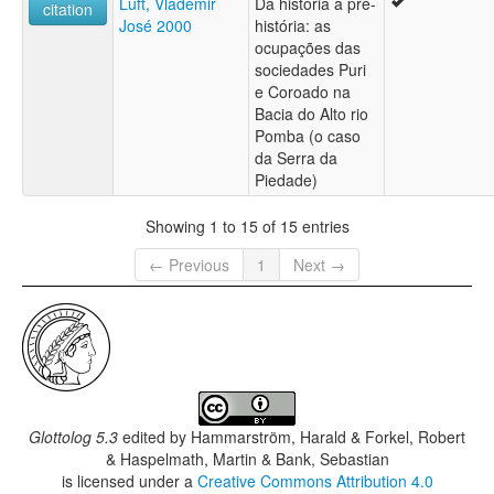
Luft, Vlademir
Da história à pré-
citation
José 2000
história: as
ocupações das
sociedades Puri
e Coroado na
Bacia do Alto rio
Pomba (o caso
da Serra da
Piedade)
Showing 1 to 15 of 15 entries
← Previous
1
Next →
Glottolog 5.3
edited by
Hammarström, Harald & Forkel, Robert
& Haspelmath, Martin & Bank, Sebastian
is licensed under a
Creative Commons Attribution 4.0