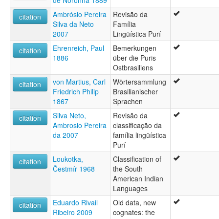
de Noronha 1889
Ambrósio Pereira
Revisão da
citation
Silva da Neto
Família
2007
Lingüística Purí
Ehrenreich, Paul
Bemerkungen
citation
1886
über die Puris
Ostbrasiliens
von Martius, Carl
Wörtersammlung
citation
Friedrich Philip
Brasilianischer
1867
Sprachen
Silva Neto,
Revisão da
citation
Ambrosio Pereira
classificação da
da 2007
família lingüística
Purí
Loukotka,
Classification of
citation
Čestmír 1968
the South
American Indian
Languages
Eduardo Rivail
Old data, new
citation
Ribeiro 2009
cognates: the