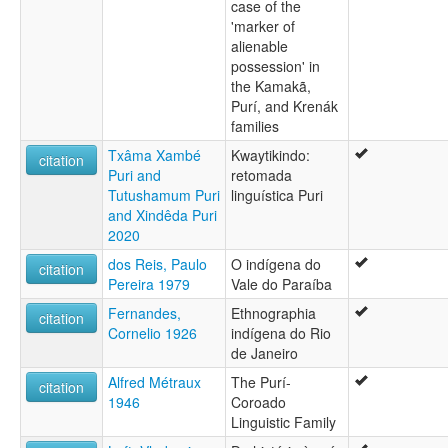
case of the
'marker of
alienable
possession' in
the Kamakã,
Purí, and Krenák
families
Txâma Xambé
Kwaytikindo:
citation
Puri and
retomada
Tutushamum Puri
linguística Puri
and Xindêda Puri
2020
dos Reis, Paulo
O indígena do
citation
Pereira 1979
Vale do Paraíba
Fernandes,
Ethnographia
citation
Cornelio 1926
indígena do Rio
de Janeiro
Alfred Métraux
The Purí-
citation
1946
Coroado
Linguistic Family