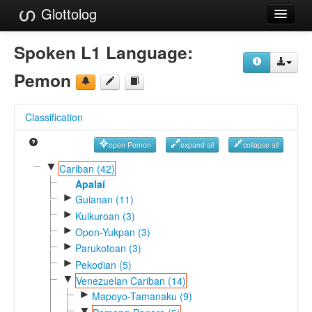
Glottolog
Languages
Spoken L1 Language:
Families
Pemon
Language Search
Classification
References
open Pemon
expand all
collapse all
Reference Search
▼
Cariban (42)
GlottoScope
Apalaí
►
Guianan (11)
About
►
Kuikuroan (3)
►
Opon-Yukpan (3)
►
Parukotoan (3)
►
Pekodian (5)
▼
Venezuelan Cariban (14)
►
Mapoyo-Tamanaku (9)
▼