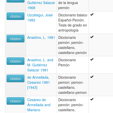
Gutiérrez Salazar
de la lengua
1968
pemón
Uzcátegui, José
Diccionario básico
citation
1982
Español-Pemón.
Tesis de grado en
antropología
Anselmo, L. 1981
Diccionario
citation
pemón: pemón-
castellano,
castellano-pemón
Anselmo, L. and
Diccionario
citation
M. Gutiérrez
Pemón
Salazar 1981
de Armellada,
Diccionario
citation
Cesareo 1981
pemon: pemon-
[1943]
castellano,
castellano-pemon
Cesáreo de
Diccionario
citation
Armellada and
pemón: pemón-
Mariano
castellano,