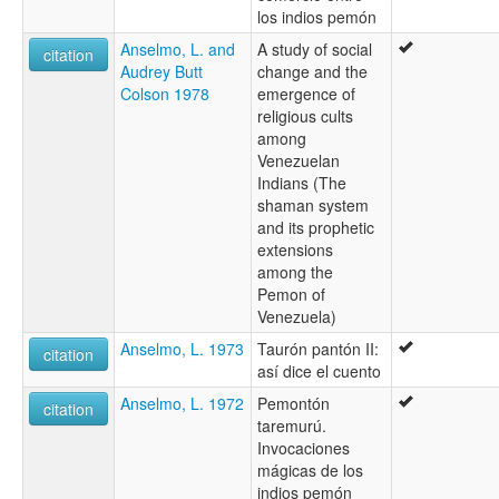
los indios pemón
Anselmo, L. and
A study of social
citation
Audrey Butt
change and the
Colson 1978
emergence of
religious cults
among
Venezuelan
Indians (The
shaman system
and its prophetic
extensions
among the
Pemon of
Venezuela)
Anselmo, L. 1973
Taurón pantón II:
citation
así dice el cuento
Anselmo, L. 1972
Pemontón
citation
taremurú.
Invocaciones
mágicas de los
indios pemón