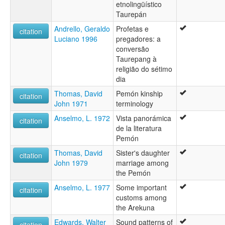
etnolingüístico
Taurepán
Andrello, Geraldo
Profetas e
citation
Luciano 1996
pregadores: a
conversão
Taurepang à
religião do sétimo
dia
Thomas, David
Pemón kinship
citation
John 1971
terminology
Anselmo, L. 1972
Vista panorámica
citation
de la literatura
Pemón
Thomas, David
Sister's daughter
citation
John 1979
marriage among
the Pemón
Anselmo, L. 1977
Some important
citation
customs among
the Arekuna
Edwards, Walter
Sound patterns of
citation