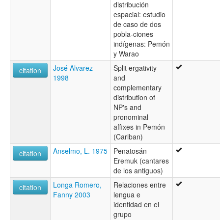
distribución
espacial: estudio
de caso de dos
pobla-ciones
indígenas: Pemón
y Warao
José Alvarez
Split ergativity
citation
1998
and
complementary
distribution of
NP's and
pronominal
affixes in Pemón
(Cariban)
Anselmo, L. 1975
Penatosán
citation
Eremuk (cantares
de los antiguos)
Longa Romero,
Relaciones entre
citation
Fanny 2003
lengua e
identidad en el
grupo