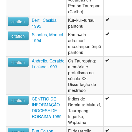
Pemón Taurepan
(Caribe)
Berti, Casilda
Kui=kui=türiau
citation
1995
pantonü
Sifontes, Manuel
Kamo=da
citation
1994
ada:mori
enu:da=pontö=pö
pantonü
Andrello, Geraldo
Os Taurepáng:
citation
Luciano 1993
memória e
profetismo no
século XX.
Dissertação de
mestrado
CENTRO DE
Índios de
citation
INFORMAÇÃO
Roraima: Mukuxí,
DIOCESE DE
Taurepang,
RORAIMA 1989
Ingarikó,
Wapixána
Butt Colson,
El desarrollo