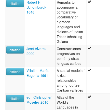
Robert H.
Remarks to
citation
Schomburgk
accompany a
1848
comparative
vocabulary of
eighteen
languages and
dialects of Indian
Tribes inhabiting
Guiana
José Alvarez
Construcciones
citation
2000
progresivas en
pemón y otras
lenguas caribes
Villalón, María
A spatial model of
citation
Eugenia 1991
lexical
relationships
among fourteen
Cariban varieties
ed., Christopher
Atlas of the
citation
Moseley 2010
World’s
Languages in