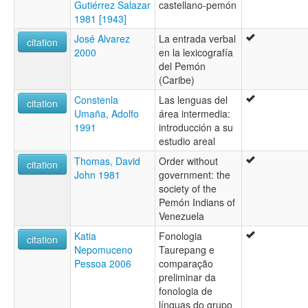
Gutiérrez Salazar
castellano-pemón
1981 [1943]
José Alvarez
La entrada verbal
citation
2000
en la lexicografía
del Pemón
(Caribe)
Constenla
Las lenguas del
citation
Umaña, Adolfo
área intermedia:
1991
introducción a su
estudio areal
Thomas, David
Order without
citation
John 1981
government: the
society of the
Pemón Indians of
Venezuela
Katia
Fonologia
citation
Nepomuceno
Taurepang e
Pessoa 2006
comparação
preliminar da
fonologia de
línguas do grupo