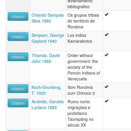
levantamento
bibliografico
Orlando Sampaio
Os grupos tribais
citation
Silva 1980
do território de
Roraima
Simpson, George
Los indios
citation
Gaylord 1940
Kamarakotos
Thomas, David
Order without
citation
John 1982
government: the
society of the
Pemón Indians of
Venezuela
Koch-Grunberg,
Vom Roroima
citation
T. 1923
zum Orinoco 3
Andrello, Geraldo
Rumo norte:
citation
Luciano 1993
migrações e
profetismo
Taurepáng no
século XX