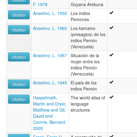
F. 1978
Guyana Arekuna
Anselmo, L. 1950
Los indios
citation
Pemones
Anselmo, L. 1960
Los kamaino
citation
(presagios) de los
indios Pemón
(Venezuela)
Anselmo, L. 1957
Situación de la
citation
mujer entre los
indios Pemón
(Venezuela)
Anselmo, L. 1945
El país de los
citation
indios Pemón
Haspelmath,
The world atlas of
citation
Martin and Dryer,
language
Matthew and Gil,
structures
David and
Comrie, Bernard
2005
Frank, Erwin H.
A construção do