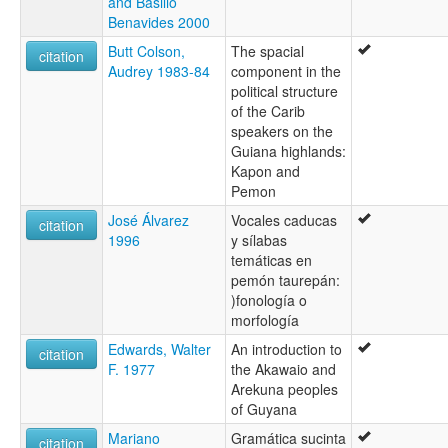
and Basilio
Benavides 2000
Butt Colson,
The spacial
citation
Audrey 1983-84
component in the
political structure
of the Carib
speakers on the
Guiana highlands:
Kapon and
Pemon
José Álvarez
Vocales caducas
citation
1996
y sílabas
temáticas en
pemón taurepán:
)fonología o
morfología
Edwards, Walter
An introduction to
citation
F. 1977
the Akawaio and
Arekuna peoples
of Guyana
Mariano
Gramática sucinta
citation