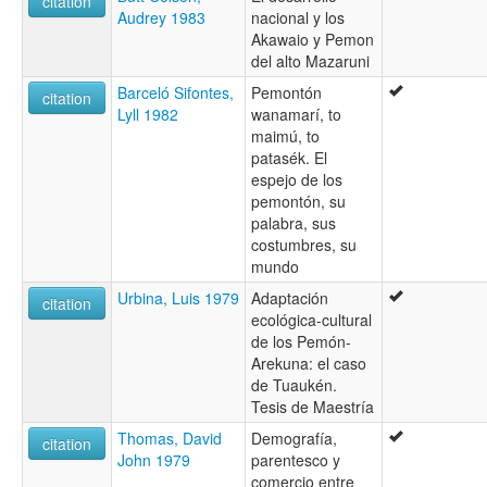
citation
Audrey 1983
nacional y los
Akawaio y Pemon
del alto Mazaruni
Barceló Sifontes,
Pemontón
citation
Lyll 1982
wanamarí, to
maimú, to
patasék. El
espejo de los
pemontón, su
palabra, sus
costumbres, su
mundo
Urbina, Luis 1979
Adaptación
citation
ecológica-cultural
de los Pemón-
Arekuna: el caso
de Tuaukén.
Tesis de Maestría
Thomas, David
Demografía,
citation
John 1979
parentesco y
comercio entre