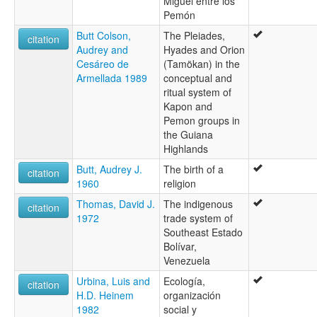
Miguel entre los
Pemón
Butt Colson,
The Pleiades,
citation
Audrey and
Hyades and Orion
Cesáreo de
(Tamökan) in the
Armellada 1989
conceptual and
ritual system of
Kapon and
Pemon groups in
the Guiana
Highlands
Butt, Audrey J.
The birth of a
citation
1960
religion
Thomas, David J.
The indigenous
citation
1972
trade system of
Southeast Estado
Bolívar,
Venezuela
Urbina, Luis and
Ecología,
citation
H.D. Heinem
organización
1982
social y