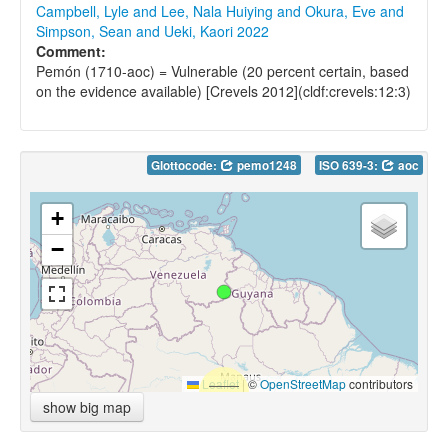
Campbell, Lyle and Lee, Nala Huiying and Okura, Eve and
Simpson, Sean and Ueki, Kaori 2022
Comment:
Pemón (1710-aoc) = Vulnerable (20 percent certain, based
on the evidence available) [Crevels 2012](cldf:crevels:12:3)
Glottocode:
pemo1248
ISO 639-3:
aoc
+
−
Leaflet
|
©
OpenStreetMap
contributors
show big map