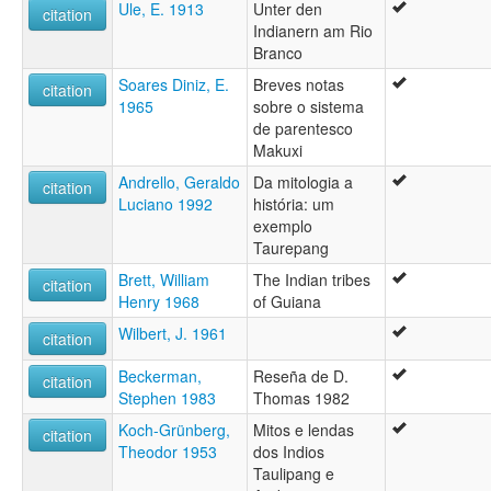
Ule, E. 1913
Unter den
citation
Indianern am Rio
Branco
Soares Diniz, E.
Breves notas
citation
1965
sobre o sistema
de parentesco
Makuxi
Andrello, Geraldo
Da mitologia a
citation
Luciano 1992
história: um
exemplo
Taurepang
Brett, William
The Indian tribes
citation
Henry 1968
of Guiana
Wilbert, J. 1961
citation
Beckerman,
Reseña de D.
citation
Stephen 1983
Thomas 1982
Koch-Grünberg,
Mitos e lendas
citation
Theodor 1953
dos Indios
Taulipang e