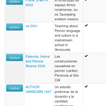
citation
2002
espaço étnico
roraimense, ou:
os Taurepáng
existem mesmo
na 2001
Teaching about
citation
Pemon language
and culture in a
mainstream
school in
Venezuela
Palencia, Iraima
Las
citation
and Patricia
construcciones
Álvarez 2000
causativas en
pemón (caribe).
Ponencia al 50o
CIA
AUTHOR
Un estudio
citation
UNKNOWN 1997
preliminar de la
duración y la
cantidad
vocálicas en