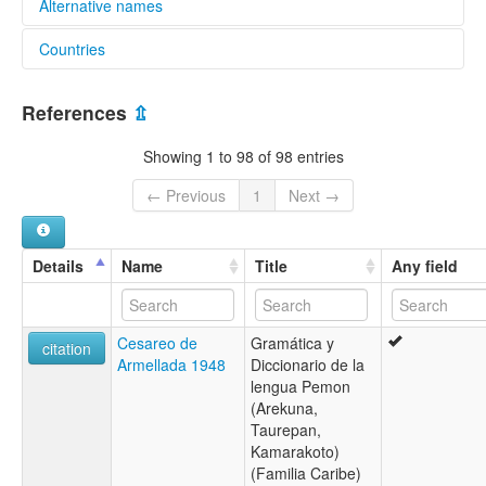
Alternative names
Countries
elcat:
Kamarakóto
Brazil [BR]
Pemon
References
⇫
Pemong
Guyana [GY]
Pemón
Showing 1 to 98 of 98 entries
Taulipang
Venezuela, Bolivarian Republic of [VE]
Taurepang
← Previous
1
Next →
lexvo:
Idioma pemón [es]
Pemon [en]
Details
Name
Title
Any field
Pemon language [en]
Pemon simi [qu]
Pemona lingvo [eo]
Cesareo de
Gramática y
Pemoneg [br]
citation
Armellada 1948
Diccionario de la
Pemón [de]
lengua Pemon
Пемонский язык [ru]
(Arekuna,
moseley & asher (1994):
Taurepan,
Pemon
Kamarakoto)
multitree:
(Familia Caribe)
Pemon