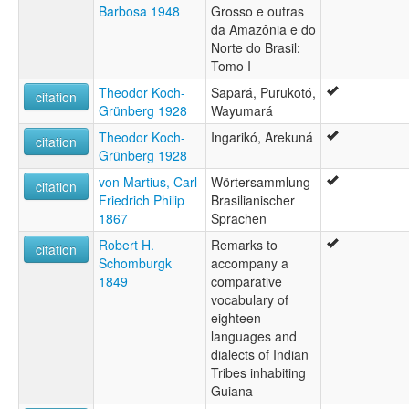
Barbosa 1948
Grosso e outras
da Amazônia e do
Norte do Brasil:
Tomo I
Theodor Koch-
Sapará, Purukotó,
citation
Grünberg 1928
Wayumará
Theodor Koch-
Ingarikó, Arekuná
citation
Grünberg 1928
von Martius, Carl
Wörtersammlung
citation
Friedrich Philip
Brasilianischer
1867
Sprachen
Robert H.
Remarks to
citation
Schomburgk
accompany a
1849
comparative
vocabulary of
eighteen
languages and
dialects of Indian
Tribes inhabiting
Guiana