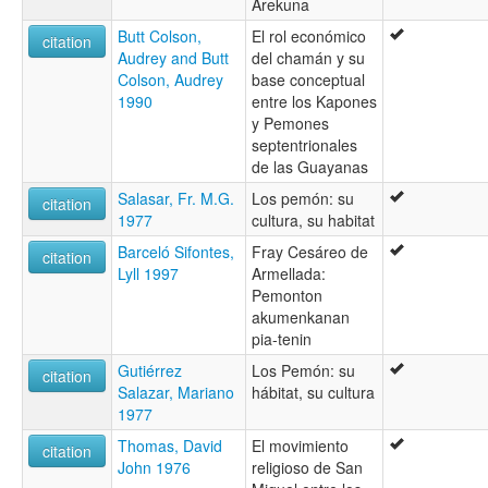
Arekuna
Butt Colson,
El rol económico
citation
Audrey and Butt
del chamán y su
Colson, Audrey
base conceptual
1990
entre los Kapones
y Pemones
septentrionales
de las Guayanas
Salasar, Fr. M.G.
Los pemón: su
citation
1977
cultura, su habitat
Barceló Sifontes,
Fray Cesáreo de
citation
Lyll 1997
Armellada:
Pemonton
akumenkanan
pia-tenin
Gutiérrez
Los Pemón: su
citation
Salazar, Mariano
hábitat, su cultura
1977
Thomas, David
El movimiento
citation
John 1976
religioso de San