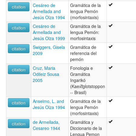
Pemon (Brésil)
Cesáreo de
Gramática de la
citation
Pemon (République bolivarienne du Venezuela)
Armellada and
lengua Pemón
Pemong
Jesús Olza 1994
(morfosintaxis)
Pemón
Cesáreo de
Gramática de la
Pemón (Venezuela)
citation
Armellada and
lengua Pemón:
Taulipang
Jesús Olza 1999
morfosintaxis
Taurepan
ruhlen (1987):
Swiggers, Gisela
Gramática de
citation
Pemong
2009
referencia del
wals:
pemón
Pemon
Cruz, Maria
Fonologia e
citation
Odileiz Sousa
Gramática
2005
Ingarikó
(Kaex͡tglotstoppon
-- Brasil)
Anselmo, L. and
Gramática de la
citation
Jesús Olza 1994
lengua Pemón
(morfosintaxis)
de Armellada,
Gramática y
citation
Cesareo 1944
Diccionario de la
Lengua Pemon