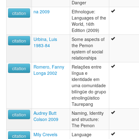
Danger
na 2009
Ethnologue:
citation
Languages of the
World, 16th
Edition (2009)
Urbina, Luis
Some aspects of
citation
1983-84
the Pemon
system of social
relationships
Romero, Fanny
Relações entre
citation
Longa 2002
língua e
identidade em
uma comunidade
bilíngüe do grupo
etnolingüistico
Taurepang
Audrey Butt
Naming, Identity
citation
Colson 2009
and structure:
The Pemon
Mily Crevels
Language
citation