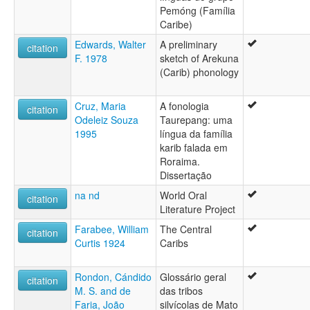
Pemóng (Família
Caribe)
Edwards, Walter
A preliminary
citation
F. 1978
sketch of Arekuna
(Carib) phonology
Cruz, Maria
A fonologia
citation
Odeleiz Souza
Taurepang: uma
1995
língua da família
karib falada em
Roraima.
Dissertação
na nd
World Oral
citation
Literature Project
Farabee, William
The Central
citation
Curtis 1924
Caribs
Rondon, Cándido
Glossário geral
citation
M. S. and de
das tribos
Faria, João
silvícolas de Mato