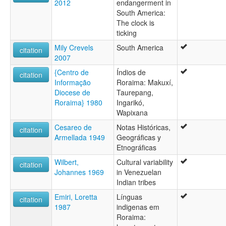
2012
endangerment in
South America:
The clock is
ticking
Mily Crevels
South America
citation
2007
{Centro de
Índios de
citation
Informação
Roraima: Makuxí,
Diocese de
Taurepang,
Roraima} 1980
Ingarikó,
Wapixana
Cesareo de
Notas Históricas,
citation
Armellada 1949
Geográficas y
Etnográficas
Wilbert,
Cultural variability
citation
Johannes 1969
in Venezuelan
Indian tribes
Emiri, Loretta
Línguas
citation
1987
indigenas em
Roraima: