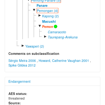
Pemong-Panare (5)
Panare
▼
Pemongan (4)
►
Kapong (2)
Macushi
▼
Pemon
Camaracoto
►
Taurepang-Arekuna
►
Yawaperi (2)
Comments on subclassification
Sérgio Meira 2006
,
Howard, Catherine Vaughan 2001
,
Spike Gildea 2012
Endangerment
AES status:
threatened
Source: