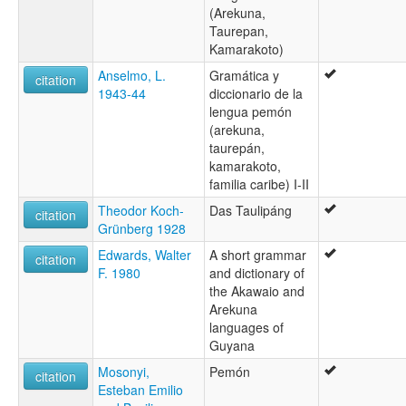
(Arekuna,
Taurepan,
Kamarakoto)
Anselmo, L.
Gramática y
citation
1943-44
diccionario de la
lengua pemón
(arekuna,
taurepán,
kamarakoto,
familia caribe) I-II
Theodor Koch-
Das Taulipáng
citation
Grünberg 1928
Edwards, Walter
A short grammar
citation
F. 1980
and dictionary of
the Akawaio and
Arekuna
languages of
Guyana
Mosonyi,
Pemón
citation
Esteban Emilio