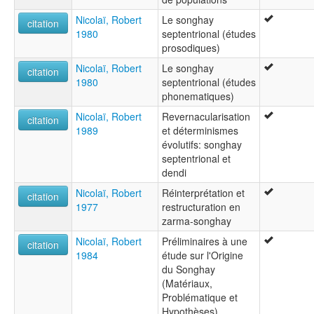
Nicolaï, Robert
Le songhay
citation
1980
septentrional (études
prosodiques)
Nicolaï, Robert
Le songhay
citation
1980
septentrional (études
phonematiques)
Nicolaï, Robert
Revernacularisation
citation
1989
et déterminismes
évolutifs: songhay
septentrional et
dendi
Nicolaï, Robert
Réinterprétation et
citation
1977
restructuration en
zarma-songhay
Nicolaï, Robert
Préliminaires à une
citation
1984
étude sur l'Origine
du Songhay
(Matériaux,
Problématique et
Hypothèses)