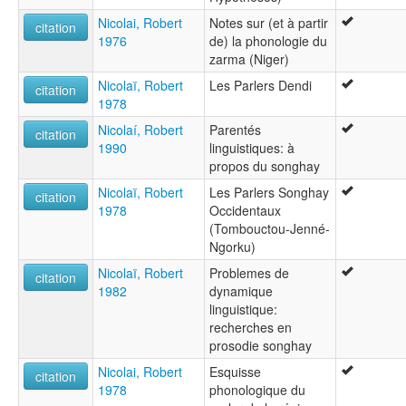
Nicolai, Robert
Notes sur (et à partir
citation
1976
de) la phonologie du
zarma (Niger)
Nicolaï, Robert
Les Parlers Dendi
citation
1978
Nicolaí, Robert
Parentés
citation
1990
linguistiques: à
propos du songhay
Nicolaï, Robert
Les Parlers Songhay
citation
1978
Occidentaux
(Tombouctou-Jenné-
Ngorku)
Nicolaï, Robert
Problemes de
citation
1982
dynamique
linguistique:
recherches en
prosodie songhay
Nicolai, Robert
Esquisse
citation
1978
phonologique du