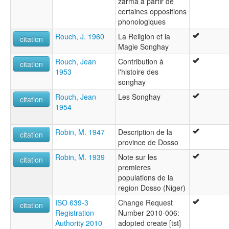
zarma à partir de
certaines oppositions
phonologiques
Rouch, J. 1960
La Religion et la
citation
Magie Songhay
Rouch, Jean
Contribution à
citation
1953
l'histoire des
songhay
Rouch, Jean
Les Songhay
citation
1954
Robin, M. 1947
Description de la
citation
province de Dosso
Robin, M. 1939
Note sur les
citation
premieres
populations de la
region Dosso (Niger)
ISO 639-3
Change Request
citation
Registration
Number 2010-006:
Authority 2010
adopted create [tst]