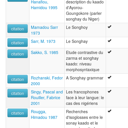
Hanafiou,
description du kaado
Hamidou 1995
d'Ayorou-
Goungokore (parler
songhay du Niger)
Mamadou Sarr
Le Songhoy
citation
1973
Sarr, M. 1973
Le Songhay
citation
Sakko, S. 1985
Etude contrastive du
citation
zarma et songhay
kaado: niveau
morphosyntaxique
Rozhanski, Fedor
A Songhay grammar
citation
2000
Singy, Pascal and
Les francophones
citation
Rouiller, Fabrice
face à leur langue: le
2001
cas des nigériens
Rougga,
Recherches
citation
Himadou 1987
d'isoglosses entre le
sonay kaado et le