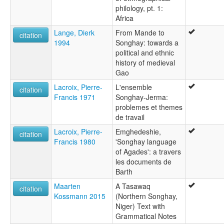
philology, pt. 1:
Africa
Lange, Dierk
From Mande to
citation
1994
Songhay: towards a
political and ethnic
history of medieval
Gao
Lacroix, Pierre-
L'ensemble
citation
Francis 1971
Songhay-Jerma:
problemes et themes
de travail
Lacroix, Pierre-
Emghedeshie,
citation
Francis 1980
'Songhay language
of Agades': a travers
les documents de
Barth
Maarten
A Tasawaq
citation
Kossmann 2015
(Northern Songhay,
Niger) Text with
Grammatical Notes