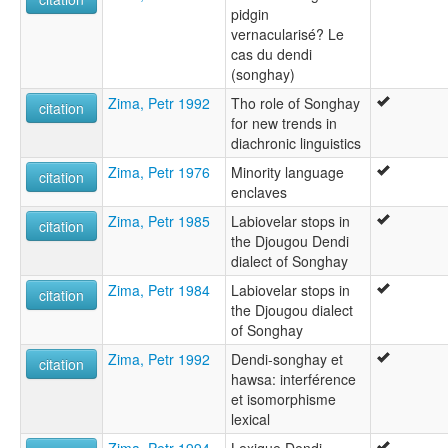
pidgin
vernacularisé? Le
cas du dendi
(songhay)
Zima, Petr 1992
Tho role of Songhay
citation
for new trends in
diachronic linguistics
Zima, Petr 1976
Minority language
citation
enclaves
Zima, Petr 1985
Labiovelar stops in
citation
the Djougou Dendi
dialect of Songhay
Zima, Petr 1984
Labiovelar stops in
citation
the Djougou dialect
of Songhay
Zima, Petr 1992
Dendi-songhay et
citation
hawsa: interférence
et isomorphisme
lexical