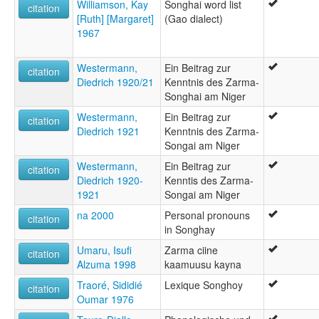
Williamson, Kay
Songhai word list
citation
[Ruth] [Margaret]
(Gao dialect)
1967
Westermann,
Ein Beitrag zur
citation
Diedrich 1920/21
Kenntnis des Zarma-
Songhai am Niger
Westermann,
Ein Beitrag zur
citation
Diedrich 1921
Kenntnis des Zarma-
Songai am Niger
Westermann,
Ein Beitrag zur
citation
Diedrich 1920-
Kenntis des Zarma-
1921
Songai am Niger
na 2000
Personal pronouns
citation
in Songhay
Umaru, Isufi
Zarma ciine
citation
Alzuma 1998
kaamuusu kayna
Traoré, Sididié
Lexique Songhoy
citation
Oumar 1976