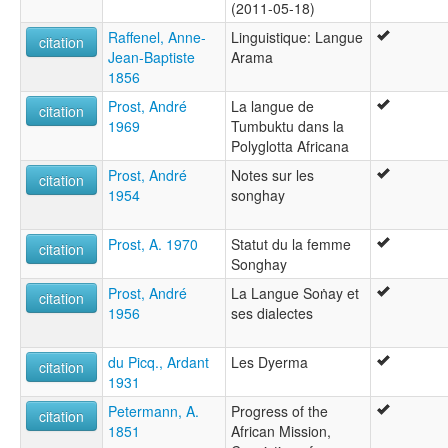
(2011-05-18)
Raffenel, Anne-
Linguistique: Langue
citation
Jean-Baptiste
Arama
1856
Prost, André
La langue de
citation
1969
Tumbuktu dans la
Polyglotta Africana
Prost, André
Notes sur les
citation
1954
songhay
Prost, A. 1970
Statut du la femme
citation
Songhay
Prost, André
La Langue Soṅay et
citation
1956
ses dialectes
du Picq., Ardant
Les Dyerma
citation
1931
Petermann, A.
Progress of the
citation
1851
African Mission,