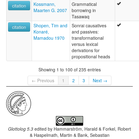
Kossmann,
Grammatical
citation
Maarten G. 2007
borrowing in
Tasawaq
Shopen, Tim and
Sonrai causatives
citation
Konaré,
and passives:
Mamadou 1970
transformational
versus lexical
derivations for
propositional heads
Showing 1 to 100 of 235 entries
← Previous
1
2
3
Next →
Glottolog 5.3
edited by
Hammarström, Harald & Forkel, Robert
& Haspelmath, Martin & Bank, Sebastian