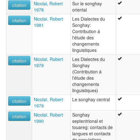
Nicolai, Robert
Sur le songhay
citation
1978
oriental
Nicolaï, Robert
Les Dialectes du
citation
1981
Songhay:
Contribution á
l'étude des
changements
linguistiques
Nicolaï, Robert
Les Dialectes du
citation
1979
Songhay
(Contribution á
l'étude des
changements
linguistiques)
Nicolaï, Robert
Le songhay central
citation
1979
Nicolaï, Robert
Songhay
citation
1990
septentrional et
touareg: contacts de
langues et contacts
de populations