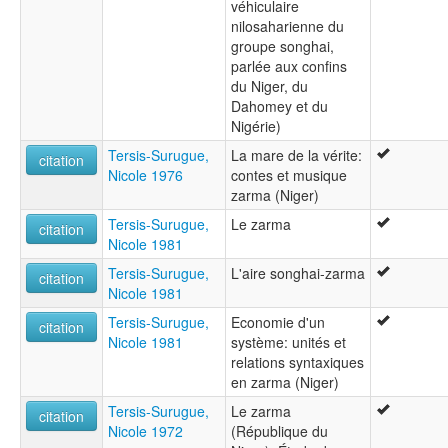
véhiculaire
nilosaharienne du
groupe songhai,
parlée aux confins
du Niger, du
Dahomey et du
Nigérie)
Tersis-Surugue,
La mare de la vérite:
citation
Nicole 1976
contes et musique
zarma (Niger)
Tersis-Surugue,
Le zarma
citation
Nicole 1981
Tersis-Surugue,
L'aire songhai-zarma
citation
Nicole 1981
Tersis-Surugue,
Economie d'un
citation
Nicole 1981
système: unités et
relations syntaxiques
en zarma (Niger)
Tersis-Surugue,
Le zarma
citation
Nicole 1972
(République du