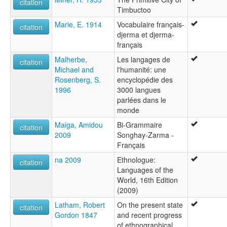
citation
Timbuctoo
Marie, E. 1914
Vocabulaire français-
citation
djerma et djerma-
français
Malherbe,
Les langages de
citation
Michael and
l'humanité: une
Rosenberg, S.
encyclopédie des
1996
3000 langues
parlées dans le
monde
Maiga, Amidou
Bi-Grammaire
citation
2009
Songhay-Zarma -
Français
na 2009
Ethnologue:
citation
Languages of the
World, 16th Edition
(2009)
Latham, Robert
On the present state
citation
Gordon 1847
and recent progress
of ethnographical