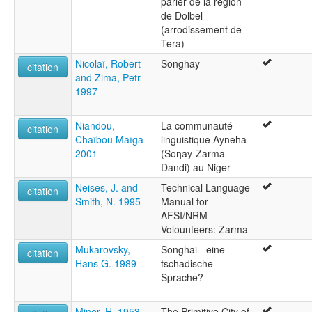
parler de la région
de Dolbel
(arrodissement de
Tera)
Nicolaï, Robert
Songhay
citation
and Zima, Petr
1997
Niandou,
La communauté
citation
Chaïbou Maïga
linguistique Aynehā
2001
(Soŋay-Zarma-
Dandi) au Niger
Neises, J. and
Technical Language
citation
Smith, N. 1995
Manual for
AFSI/NRM
Volounteers: Zarma
Mukarovsky,
Songhai - eine
citation
Hans G. 1989
tschadische
Sprache?
Miner, H. 1953
The Primitive City of