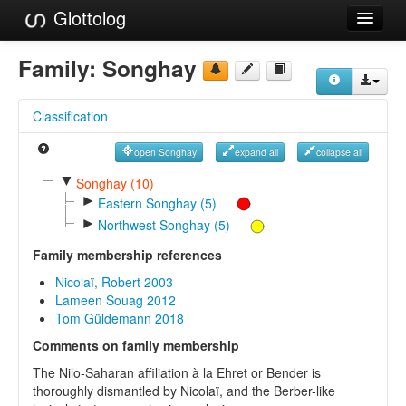
Glottolog
Languages
Family:
Songhay
Families
Classification
Language Search
open Songhay
expand all
collapse all
References
▼
Songhay (10)
►
Reference Search
Eastern Songhay (5)
►
Northwest Songhay (5)
GlottoScope
Family membership references
About
Nicolaï, Robert 2003
Lameen Souag 2012
Tom Güldemann 2018
Comments on family membership
The Nilo-Saharan affiliation à la Ehret or Bender is
thoroughly dismantled by Nicolaï, and the Berber-like