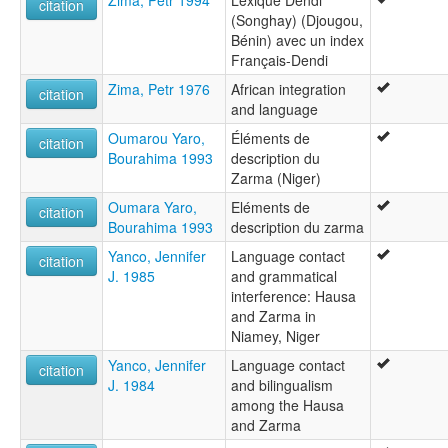
Zima, Petr 1994
Lexique Dendi
citation
(Songhay) (Djougou,
Bénin) avec un index
Français-Dendi
Zima, Petr 1976
African integration
citation
and language
Oumarou Yaro,
Éléments de
citation
Bourahima 1993
description du
Zarma (Niger)
Oumara Yaro,
Eléments de
citation
Bourahima 1993
description du zarma
Yanco, Jennifer
Language contact
citation
J. 1985
and grammatical
interference: Hausa
and Zarma in
Niamey, Niger
Yanco, Jennifer
Language contact
citation
J. 1984
and bilingualism
among the Hausa
and Zarma