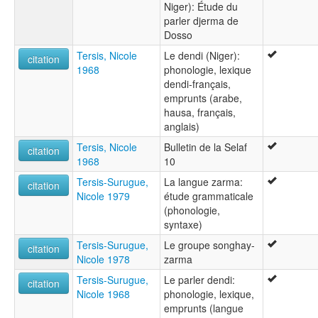
Niger): Étude du
parler djerma de
Dosso
Tersis, Nicole
Le dendi (Niger):
citation
1968
phonologie, lexique
dendi-français,
emprunts (arabe,
hausa, français,
anglais)
Tersis, Nicole
Bulletin de la Selaf
citation
1968
10
Tersis-Surugue,
La langue zarma:
citation
Nicole 1979
étude grammaticale
(phonologie,
syntaxe)
Tersis-Surugue,
Le groupe songhay-
citation
Nicole 1978
zarma
Tersis-Surugue,
Le parler dendi:
citation
Nicole 1968
phonologie, lexique,
emprunts (langue