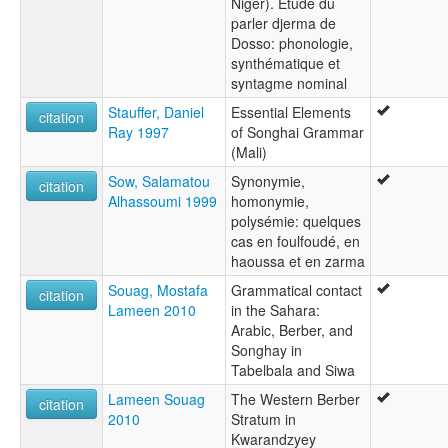
Niger). Étude du
parler djerma de
Dosso: phonologie,
synthématique et
syntagme nominal
Stauffer, Daniel
Essential Elements
citation
Ray 1997
of Songhai Grammar
(Mali)
Sow, Salamatou
Synonymie,
citation
Alhassoumi 1999
homonymie,
polysémie: quelques
cas en foulfoudé, en
haoussa et en zarma
Souag, Mostafa
Grammatical contact
citation
Lameen 2010
in the Sahara:
Arabic, Berber, and
Songhay in
Tabelbala and Siwa
Lameen Souag
The Western Berber
citation
2010
Stratum in
Kwarandzyey