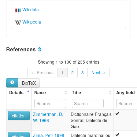
Wikidata
Wikipedia
References
⇫
Showing 1 to 100 of 235 entries
← Previous
1
2
3
Next →
BibTeX
Details
Name
Title
Any field
Zimmerman, D.
Dictionnaire Français
citation
W. 1966
Sonrai: Dialecte de
Gao
Zima, Petr 1998
Dialecte marginal ou
citation