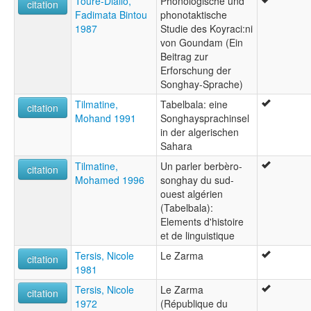
Toure-Diallo,
Phonologische und
citation
Fadimata Bintou
phonotaktische
1987
Studie des Koyraci:ni
von Goundam (Ein
Beitrag zur
Erforschung der
Songhay-Sprache)
Tilmatine,
Tabelbala: eine
citation
Mohand 1991
Songhaysprachinsel
in der algerischen
Sahara
Tilmatine,
Un parler berbèro-
citation
Mohamed 1996
songhay du sud-
ouest algérien
(Tabelbala):
Elements d'histoire
et de linguistique
Tersis, Nicole
Le Zarma
citation
1981
Tersis, Nicole
Le Zarma
citation
1972
(République du