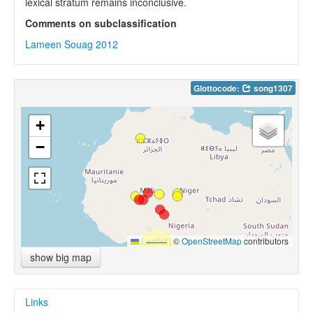
lexical stratum remains inconclusive.
Comments on subclassification
Lameen Souag 2012
Glottocode:
song1307
+
−
Leaflet
|
©
OpenStreetMap
contributors
show big map
Links