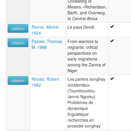
Consisting of
Messrs.~Richardson,
Barth, and Overweg,
to Central Africa
Perron, Michel
Le pays Dendi
citation
1924
Painter, Thomas
From warriors to
citation
M. 1988
migrants: critical
perspectives on
early migrations
among the Zarma of
Niger
Nicolaï, Robert
Les parlers songhay
citation
1982
occidentaux
(Toumbouctou-
Jenné-Ngorku).
Problèmes de
dynamique
linguistique:
recherches en
prosodie songhay