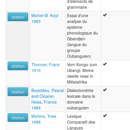
d'éléments de
grammaire
Michel M. Koyt
Essai d'une
citation
1983
analyse du
systeme
phonologique du
Gbandjeri
(langue du
groupe
Oubanguien)
Thonner, Franz
Vom Kongo zum
citation
1910
Ubangi: Meine
zweite reise in
Mittelafrika
Boyeldieu, Pascal
Dialectométrie
citation
and Cloarec-
lexicale dans le
Heiss, France
domaine
1986
oubanguien
Moñino, Yves
Lexique
citation
1988
Comparatif des
Langues