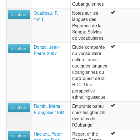
Oubanguiennes
Ouzilleau, F.
Notes sur les
citation
1911
langues des
Pygmées de la
Sanga: Suivies
de vocabulaires
Donzo, Jean-
Etude comparée
citation
Pierre 2007
du vocabulaire
culturel dans
quelques langues
ubangiennes du
nord-ouest de la
RDC: Une
perspective
ethnolinguistique
Rombi, Marie-
Emprunts bantu
citation
Françoise 1994
chez les gbanzili
riverains de
l'Oubangui
Hackett, Peter
Report of the
citation
and van Bulck,
Eastern Team: