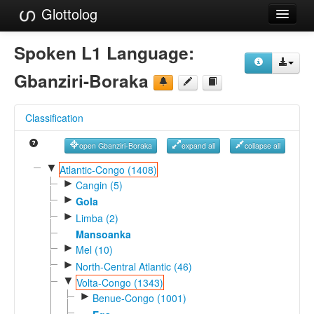
Glottolog
Languages
Spoken L1 Language:
Families
Gbanziri-Boraka
Language Search
Classification
References
open Gbanziri-Boraka
expand all
collapse all
Reference Search
▼
Atlantic-Congo (1408)
►
GlottoScope
Cangin (5)
►
Gola
About
►
Limba (2)
Mansoanka
►
Mel (10)
►
North-Central Atlantic (46)
▼
Volta-Congo (1343)
►
Benue-Congo (1001)