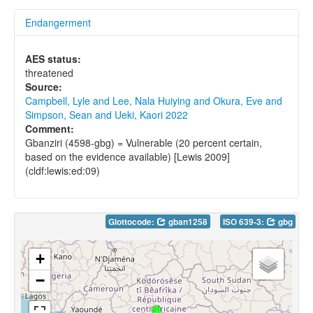
Endangerment
AES status:
threatened
Source:
Campbell, Lyle and Lee, Nala Huiying and Okura, Eve and
Simpson, Sean and Ueki, Kaori 2022
Comment:
Gbanziri (4598-gbg) = Vulnerable (20 percent certain,
based on the evidence available) [Lewis 2009]
(cldf:lewis:ed:09)
Glottocode:
gban1258
ISO 639-3:
gbg
+
−