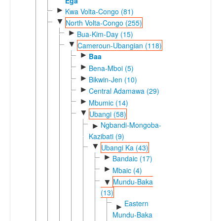
Ega
►
Kwa Volta-Congo (81)
▼
North Volta-Congo (255)
►
Bua-Kim-Day (15)
▼
Cameroun-Ubangian (118)
►
Baa
►
Bena-Mboi (5)
►
Bikwin-Jen (10)
►
Central Adamawa (29)
►
Mbumic (14)
▼
Ubangi (58)
Ngbandi-Mongoba-
►
Kazibati (9)
▼
Ubangi Ka (43)
►
Bandaic (17)
►
Mbaic (4)
Mundu-Baka
▼
(13)
Eastern
►
Mundu-Baka