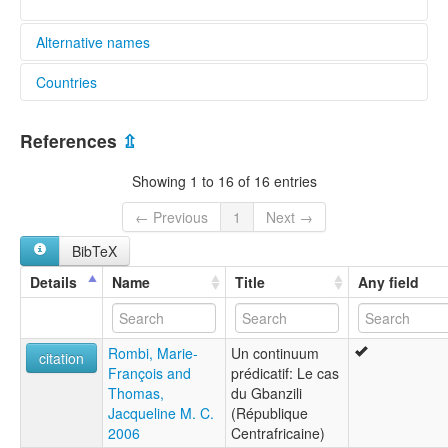
Alternative names
Countries
elcat:
Banziri
Congo, The Democratic Republic of the [CD]
Gbandere
References
⇫
Gbanzili
Central African Republic [CF]
Gbanzili-'Bolaka
Showing 1 to 16 of 16 entries
Gbanziri
lexvo:
← Previous
1
Next →
Gbanziri [en]
BibTeX
multitree:
Banziri
Details
Name
Title
Any field
Gbandere
Gbanzili
Gbanzili-'Bolaka
Rombi, Marie-
Un continuum
Gbanziri
citation
François and
prédicatif: Le cas
Thomas,
du Gbanzili
Jacqueline M. C.
(République
2006
Centrafricaine)