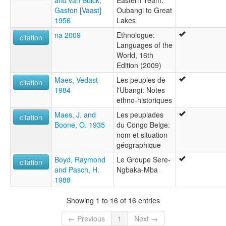
Gaston [Vaast]
Oubangi to Great
1956
Lakes
na 2009
Ethnologue:
citation
Languages of the
World, 16th
Edition (2009)
Maes, Vedast
Les peuples de
citation
1984
l'Ubangi: Notes
ethno-historiques
Maes, J. and
Les peuplades
citation
Boone, O. 1935
du Congo Belge:
nom et situation
géographique
Boyd, Raymond
Le Groupe Sere-
citation
and Pasch, H.
Ngbaka-Mba
1988
Showing 1 to 16 of 16 entries
← Previous
1
Next →