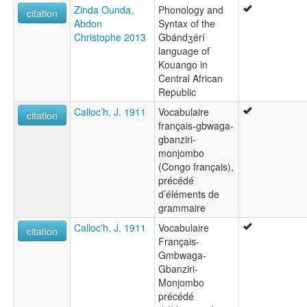
Zinda Ounda,
Phonology and
citation
Abdon
Syntax of the
Christophe 2013
Gbándʒérí
language of
Kouango in
Central African
Republic
Calloc’h, J. 1911
Vocabulaire
citation
français-gbwaga-
gbanziri-
monjombo
(Congo français),
précédé
d’éléments de
grammaire
Calloc'h, J. 1911
Vocabulaire
citation
Français-
Gmbwaga-
Gbanziri-
Monjombo
précédé