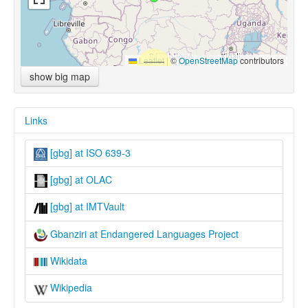
Leaflet
|
©
OpenStreetMap
contributors
show big map
Links
[gbg] at ISO 639-3
[gbg] at OLAC
[gbg] at IMTVault
Gbanziri at Endangered Languages Project
Wikidata
Wikipedia