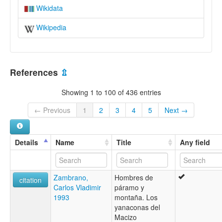
Wikidata
Wikipedia
References
⇫
Showing 1 to 100 of 436 entries
← Previous
1
2
3
4
5
Next →
Details
Name
Title
Any field
Zambrano,
Hombres de
citation
Carlos Vladimir
páramo y
1993
montaña. Los
yanaconas del
Macizo