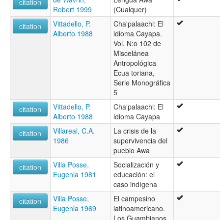
citation
Robert 1999
(Cuaiquer)
Vittadello, P.
Cha'palaachi: El
citation
Alberto 1988
idioma Cayapa.
Vol. N:o 102 de
Miscelánea
Antropológica
Ecua toriana,
Serie Monográfica
5
Vittadello, P.
Cha'palaachi: El
citation
Alberto 1988
idioma Cayapa
Villareal, C.A.
La crisis de la
citation
1986
supervivencia del
pueblo Awa
Villa Posse,
Socialización y
citation
Eugenia 1981
educación: el
caso indígena
Villa Posse,
El campesino
citation
Eugenia 1969
latinoamericano.
Los Guambianos,