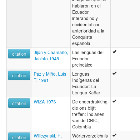
hablaron en el
Ecuador
interandino y
occidental con
anterioridad a la
Conquista
española
Jijón y Caamaño,
Las lenguas del
citation
Jacinto 1945
Ecuador
preincáico
Paz y Miño, Luis
Lenguas
citation
T. 1961
Indígenas del
Ecuador: La
Lengua Kañar
WIZA 1976
De onderdrukking
citation
die ons blijft
treffen: Indianen
van de CRIC,
Colombia
Willczynski, H.
Wörterverzeichnis
citation