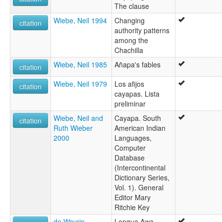
The clause
Wiebe, Neil 1994
Changing
citation
authority patterns
among the
Chachilla
Wiebe, Neil 1985
Añapa's fables
citation
Wiebe, Neil 1979
Los afijos
citation
cayapas. Lista
preliminar
Wiebe, Neil and
Cayapa. South
citation
Ruth Wieber
American Indian
2000
Languages,
Computer
Database
(Intercontinental
Dictionary Series,
Vol. 1). General
Editor Mary
Ritchie Key
de Wavrin,
Lengua Awa