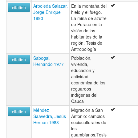
Arboleda Salazar,
En la montaña del
citation
Jorge Enrique
hielo y el fuego.
1990
La mina de azufre
de Puracé en la
visión de los
habitantes de la
región. Tesis de
Antropología
Sabogal,
Población,
citation
Hernando 1977
vivienda,
educación y
actividad
económica de los
reguardos
indígenas del
Cauca
Méndez
Migración a San
citation
Saavedra, Jesús
Antonio: cambios
Hernán 1983
socioculturales de
los
guambianos.Tesis