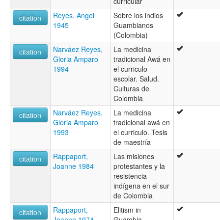
curricular
Reyes, Angel
Sobre los indios
citation
1945
Guambianos
(Colombia)
Narváez Reyes,
La medicina
citation
Gloria Amparo
tradicional Awá en
1994
el curriculo
escolar. Salud.
Culturas de
Colombia
Narváez Reyes,
La medicina
citation
Gloria Amparo
tradicional awá en
1993
el curriculo. Tesis
de maestría
Rappaport,
Las misiones
citation
Joanne 1984
protestantes y la
resistencia
indígena en el sur
de Colombia
Rappaport,
Elitism in
citation
Joanne 1974
Guambia