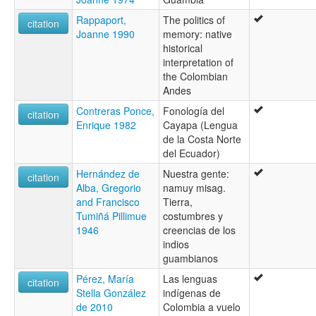
Rappaport,
The politics of
citation
Joanne 1990
memory: native
historical
interpretation of
the Colombian
Andes
Contreras Ponce,
Fonología del
citation
Enrique 1982
Cayapa (Lengua
de la Costa Norte
del Ecuador)
Hernández de
Nuestra gente:
citation
Alba, Gregorio
namuy misag.
and Francisco
Tierra,
Tumiñá Pillimue
costumbres y
1946
creencias de los
indios
guambianos
Pérez, María
Las lenguas
citation
Stella González
indígenas de
de 2010
Colombia a vuelo