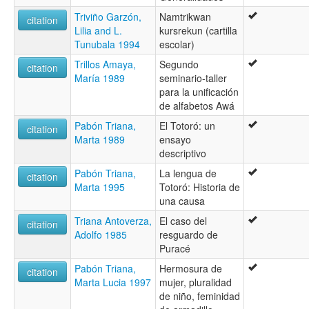
Triviño Garzón,
Namtrikwan
citation
Lilia and L.
kursrekun (cartilla
Tunubala 1994
escolar)
Trillos Amaya,
Segundo
citation
María 1989
seminario-taller
para la unificación
de alfabetos Awá
Pabón Triana,
El Totoró: un
citation
Marta 1989
ensayo
descriptivo
Pabón Triana,
La lengua de
citation
Marta 1995
Totoró: Historia de
una causa
Triana Antoverza,
El caso del
citation
Adolfo 1985
resguardo de
Puracé
Pabón Triana,
Hermosura de
citation
Marta Lucia 1997
mujer, pluralidad
de niño, feminidad