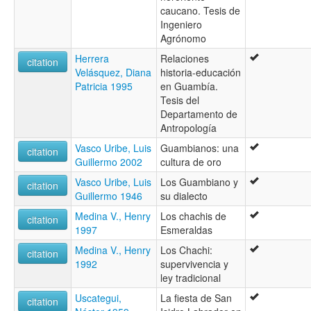
caucano. Tesis de
Ingeniero
Agrónomo
Herrera
Relaciones
citation
Velásquez, Diana
historia-educación
Patricia 1995
en Guambía.
Tesis del
Departamento de
Antropología
Vasco Uribe, Luis
Guambianos: una
citation
Guillermo 2002
cultura de oro
Vasco Uribe, Luis
Los Guambiano y
citation
Guillermo 1946
su dialecto
Medina V., Henry
Los chachis de
citation
1997
Esmeraldas
Medina V., Henry
Los Chachi:
citation
1992
supervivencia y
ley tradicional
Uscategui,
La fiesta de San
citation