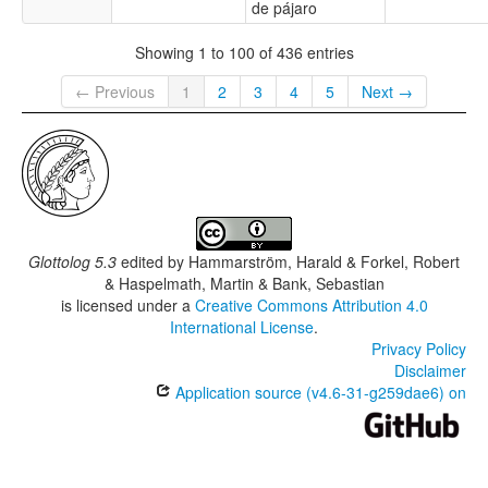
de pájaro
Showing 1 to 100 of 436 entries
← Previous
1
2
3
4
5
Next →
Glottolog 5.3
edited by
Hammarström, Harald & Forkel, Robert
& Haspelmath, Martin & Bank, Sebastian
is licensed under a
Creative Commons Attribution 4.0
International License
.
Privacy Policy
Disclaimer
Application source (v4.6-31-g259dae6) on