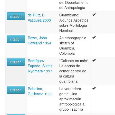
del Departamento
de Antropología
de Ruiz, B.
Guambiano:
citation
Vázquez 2000
Algunos Aspectos
sobre Morfología
Nominal
Rowe, John
An ethnographic
citation
Howland 1954
sketch of
Guambia,
Colombia
Rodríguez
"Caliente no más".
citation
Fajardo, Sulma
La acción de
Ixyomara 1997
comer dentro de
la cultura
guambiana
Robalino,
La verdadera
citation
Guillermo 1989
gente. Una
aproximación
antropológica al
grupo Tsachila