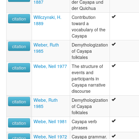
1887
der Cayapa und
der Quichua
Willczynski, H.
Contribution
citation
1889
toward a
vocabulary of the
Cayapa
Wieber, Ruth
Demythologization
citation
1985
of Cayapa
folktales
Wiebe, Neil 1977
The structure of
citation
events and
participants in
Cayapa narrative
discourse
Wiebe, Ruth
Demythologization
citation
1985
of Cayapa
folktales
Wiebe, Neil 1981
Cayapa verb
citation
phrases
Wiebe, Neil 1972
Cayapa grammar.
citation