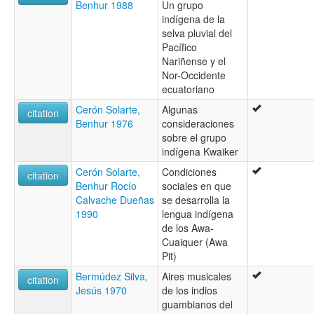
Benhur 1988
Un grupo
indígena de la
selva pluvial del
Pacífico
Nariñense y el
Nor-Occidente
ecuatoriano
Cerón Solarte,
Algunas
citation
Benhur 1976
consideraciones
sobre el grupo
indígena Kwaiker
Cerón Solarte,
Condiciones
citation
Benhur Rocío
sociales en que
Calvache Dueñas
se desarrolla la
1990
lengua indígena
de los Awa-
Cuaiquer (Awa
Pit)
Bermúdez Silva,
Aires musicales
citation
Jesús 1970
de los indios
guambianos del