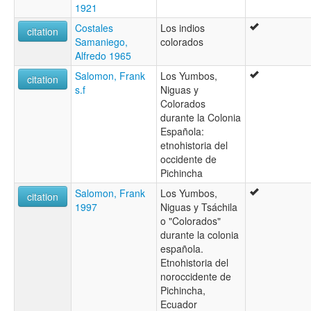
1921
Costales
Los indios
citation
Samaniego,
colorados
Alfredo 1965
Salomon, Frank
Los Yumbos,
citation
s.f
Niguas y
Colorados
durante la Colonia
Española:
etnohistoria del
occidente de
Pichincha
Salomon, Frank
Los Yumbos,
citation
1997
Niguas y Tsáchila
o "Colorados"
durante la colonia
española.
Etnohistoria del
noroccidente de
Pichincha,
Ecuador