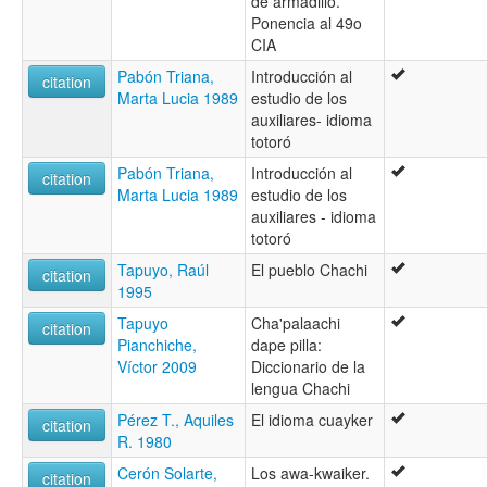
de armadillo.
Ponencia al 49o
CIA
Pabón Triana,
Introducción al
citation
Marta Lucia 1989
estudio de los
auxiliares- idioma
totoró
Pabón Triana,
Introducción al
citation
Marta Lucia 1989
estudio de los
auxiliares - idioma
totoró
Tapuyo, Raúl
El pueblo Chachi
citation
1995
Tapuyo
Cha'palaachi
citation
Pianchiche,
dape pilla:
Víctor 2009
Diccionario de la
lengua Chachi
Pérez T., Aquiles
El idioma cuayker
citation
R. 1980
Cerón Solarte,
Los awa-kwaiker.
citation