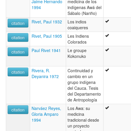
Jaime Hernando
medicina de los
1994
indígenas Awá del
Sábalo (Nariño)
Rivet, Paul 1932
Los indios
citation
coaiqueres
Rivet, Paul 1905
Les Indiens
citation
Colorados
Paul Rivet 1941
Le groupe
citation
Kokonuko
Rivera, R.
Continuidad y
citation
Deyanira 1972
cambio en un
grupo indígena
del Cauca. Tesis
del Departamento
de Antropología
Narváez Reyes,
Los Awa: su
citation
Gloria Amparo
medicina
1994
tradicional desde
un proyecto