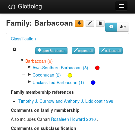
Glottolog
Languages
Family:
Barbacoan
Families
Classification
Language Search
open Barbacoan
expand all
collapse all
References
▼
Barbacoan (6)
►
Reference Search
Awa-Southern Barbacoan (3)
►
Coconucan (2)
GlottoScope
►
Unclassified Barbacoan (1)
About
Family membership references
Timothy J. Curnow and Anthony J. Liddicoat 1998
Comments on family membership
Also includes Cañari
Rosaleen Howard 2010
.
Comments on subclassification