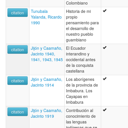
Colombiano
Tunubala
Historia de mi
citation
Yalanda, Ricardo
propio
1990
pensamiento para
el desarrollo de
nuestro pueblo
guambiano
Jijón y Caamaño,
El Ecuador
citation
Jacinto 1940,
interandino y
1941, 1943, 1945
occidental antes
de la conquista
castellana
Jijón y Caamaño,
Los aborígenes
citation
Jacinto 1914
de la provincia de
Imbabura. Los
Cayapas en
Imbabura
Jijón y Caamaño,
Contribución al
citation
Jacinto 1919
conocimiento de
las lenguas
indígenas que se