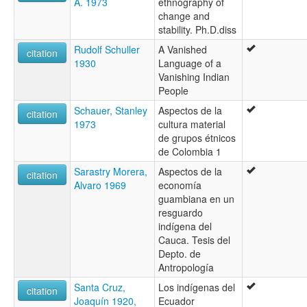
A. 1973
ethnography of
change and
stability. Ph.D.diss
Rudolf Schuller
A Vanished
citation
1930
Language of a
Vanishing Indian
People
Schauer, Stanley
Aspectos de la
citation
1973
cultura material
de grupos étnicos
de Colombia 1
Sarastry Morera,
Aspectos de la
citation
Alvaro 1969
economía
guambiana en un
resguardo
indígena del
Cauca. Tesis del
Depto. de
Antropología
Santa Cruz,
Los indígenas del
citation
Joaquín 1920,
Ecuador