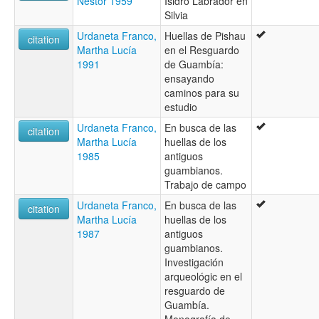
Néstor 1959
Isidro Labrador en
Silvia
Urdaneta Franco,
Huellas de Pishau
citation
Martha Lucía
en el Resguardo
1991
de Guambía:
ensayando
caminos para su
estudio
Urdaneta Franco,
En busca de las
citation
Martha Lucía
huellas de los
1985
antiguos
guambianos.
Trabajo de campo
Urdaneta Franco,
En busca de las
citation
Martha Lucía
huellas de los
1987
antiguos
guambianos.
Investigación
arqueológic en el
resguardo de
Guambía.
Monografía de