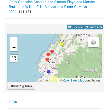
Geny Gonzales Castaño and Simeon Floyd and Martine
Bruil 2023
Willem F. H. Adelaar and Pieter C. Muysken
2004
: 141-151
Glottocode:
barb1265
+
−
Leaflet
|
©
OpenStreetMap
contributors
show big map
Links