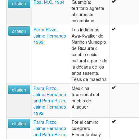
Roa, M.C. 1984
Guambía:
citation
territorio agreste
al suroeste
colombiano
Parra Rizzo,
Los indígenas
citation
Jaime Hernando
Awa-Kwaiker de
1989
Nariño (Municipio
de Ricaurte):
cambio socio-
cultural a partir de
la década de los
años sesenta.
Tesis de maestría
Parra Rizzo,
Medicina
citation
Jaime Hernando
tradicional del
and Parra Rizzo,
pueblo de
Jaime Hernando
Altaquer
1992
Parra Rizzo,
Por el camino
citation
Jaime Hernando
culebrero.
and Parra Rizzo,
Etnobotánica y