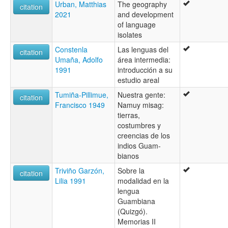
Urban, Matthias
The geography
citation
2021
and development
of language
isolates
Constenla
Las lenguas del
citation
Umaña, Adolfo
área intermedia:
1991
introducción a su
estudio areal
Tumiña-Pillimue,
Nuestra gente:
citation
Francisco 1949
Namuy misag:
tierras,
costumbres y
creencias de los
indios Guam-
bianos
Triviño Garzón,
Sobre la
citation
Lilia 1991
modalidad en la
lengua
Guambiana
(Quizgó).
Memorias II