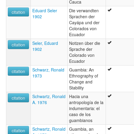
Cauca
Eduard Seler
Die verwandten
citation
1902
Sprachen der
Cayápa und der
Colorados von
Ecuador
Seler, Eduard
Notizen über die
citation
1902
Sprache der
Colorado von
Ecuador
Schwarz, Ronald
Guambia: An
citation
1973
Ethnography of
Change and
Stability
Schwartz, Ronald
Hacia una
citation
A. 1976
antropología de la
indumentaria: el
caso de los
guambianos
Schwartz, Ronald
Guambia, an
citation