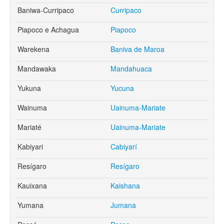
Baniwa-Curripaco
Curripaco
Piapoco e Achagua
Piapoco
Warekena
Baniva de Maroa
Mandawaka
Mandahuaca
Yukuna
Yucuna
Wainuma
Uainuma-Mariate
Mariaté
Uainuma-Mariate
Kabiyari
Cabiyarí
Resígaro
Resígaro
Kauixana
Kaishana
Yumana
Jumana