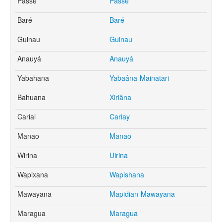
Passé
Passe
Baré
Baré
Guinau
Guinau
Anauyá
Anauyá
Yabahana
Yabaâna-Mainatari
Bahuana
Xiriâna
Cariai
Cariay
Manao
Manao
Wirina
Uirina
Wapixana
Wapishana
Mawayana
Mapidian-Mawayana
Maragua
Maragua