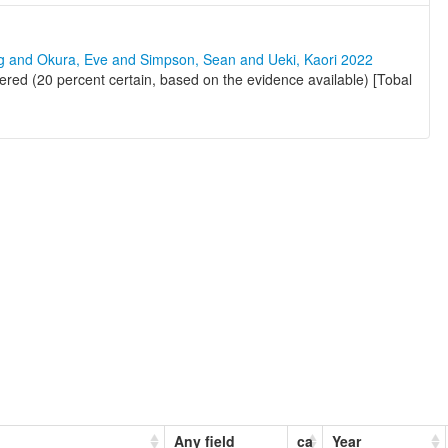
ng and Okura, Eve and Simpson, Sean and Ueki, Kaori 2022
gered (20 percent certain, based on the evidence available) [Tobal
Any field
ca
Year