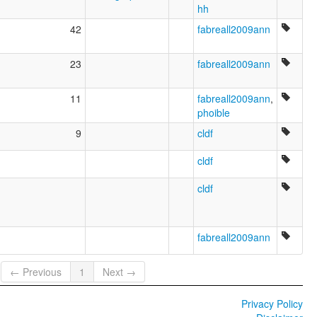
hh
42
fabreall2009ann
23
fabreall2009ann
11
fabreall2009ann
,
phoible
9
cldf
cldf
cldf
fabreall2009ann
← Previous
1
Next →
Privacy Policy