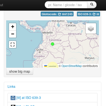
ut
Glottocode:
tini1245
ISO 639-3:
tit
+
−
Leaflet
|
©
OpenStreetMap
contributors
show big map
Links
[tit] at ISO 639-3