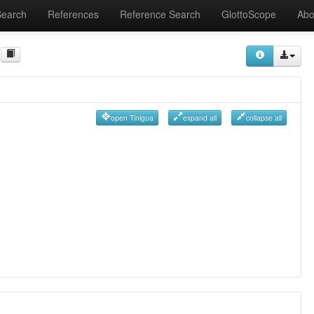
Search
References
Reference Search
GlottoScope
Abo
open Tinigua
expand all
collapse all