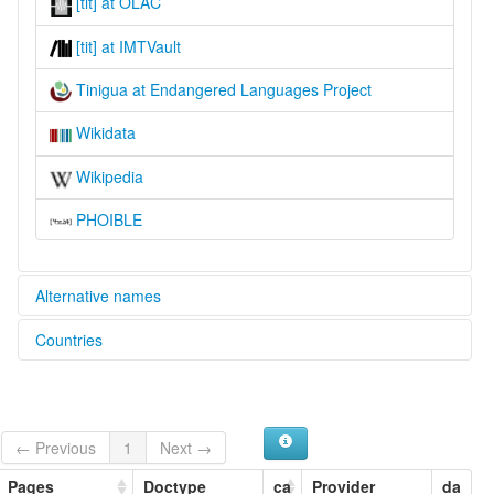
[tit] at OLAC
[tit] at IMTVault
Tinigua at Endangered Languages Project
Wikidata
Wikipedia
PHOIBLE
Alternative names
Countries
elcat:
Timigua
Colombia [CO]
Tinigua
Tiniguan
Tiniguas
← Previous
1
Next →
Tiniwa
lexvo:
Pages
Doctype
ca
Provider
da