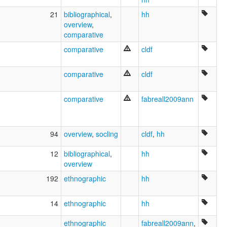
21
bibliographical
,
hh
overview
,
comparative
comparative
cldf
comparative
cldf
comparative
fabreall2009ann
94
overview
,
socling
cldf
,
hh
12
bibliographical
,
hh
overview
192
ethnographic
hh
14
ethnographic
hh
ethnographic
fabreall2009ann
,