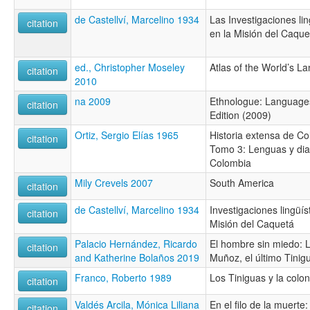
de Castellví, Marcelino 1934
Las Investigaciones lin
citation
en la Misión del Caque
ed., Christopher Moseley
Atlas of the World’s L
citation
2010
na 2009
Ethnologue: Languages
citation
Edition (2009)
Ortiz, Sergio Elías 1965
Historia extensa de Col
citation
Tomo 3: Lenguas y dia
Colombia
Mily Crevels 2007
South America
citation
de Castellví, Marcelino 1934
Investigaciones lingüís
citation
Misión del Caquetá
Palacio Hernández, Ricardo
El hombre sin miedo: L
citation
and Katherine Bolaños 2019
Muñoz, el último Tinig
Franco, Roberto 1989
Los Tiniguas y la colo
citation
Valdés Arcila, Mónica Liliana
En el filo de la muerte:
citation