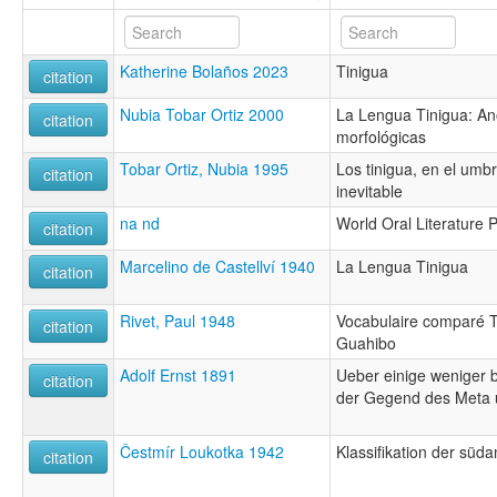
Katherine Bolaños 2023
Tinigua
citation
Nubia Tobar Ortiz 2000
La Lengua Tinigua: An
citation
morfológicas
Tobar Ortiz, Nubia 1995
Los tinigua, en el umb
citation
inevitable
na nd
World Oral Literature P
citation
Marcelino de Castellví 1940
La Lengua Tinigua
citation
Rivet, Paul 1948
Vocabulaire comparé 
citation
Guahibo
Adolf Ernst 1891
Ueber einige weniger 
citation
der Gegend des Meta 
Čestmír Loukotka 1942
Klassifikation der sü
citation