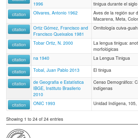
1996
tinigua durante el sigl
Olivares, Antonio 1962
Aves de la región sur d
citation
Macarena, Meta, Colo
Ortiz Gómez, Francisco and
Ornitología cuiva-guah
citation
Francisco Queixalos 1981
Tobar Ortiz, N. 2000
La lengua tinigua: ano
citation
morfológicas
na 1940
La Lengua Tinigua
citation
Tobal, Juan Pablo 2013
El tinigua
citation
de Geografia e Estatística
Censo Demográfico: Ca
citation
IBGE, Instituto Brasilerio
indígenas
2010
ONIC 1993
Unidad Indígena, 105,
citation
Showing 1 to 24 of 24 entries