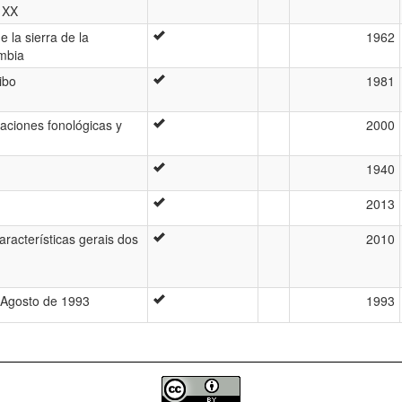
o XX
e la sierra de la
1962
mbia
ibo
1981
taciones fonológicas y
2000
1940
2013
racterísticas gerais dos
2010
 Agosto de 1993
1993