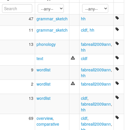
Tinigua [en]
Tinigua language [en]
multitree:
47
grammar_sketch
hh
Timigua
Tinigua
11
grammar_sketch
cldf
,
hh
Tiniguan
Tiniguas
13
phonology
fabreall2009ann
,
Tiniwa
hh
text
cldf
9
wordlist
fabreall2009ann
,
hh
2
wordlist
fabreall2009ann
13
wordlist
cldf
,
fabreall2009ann
,
hh
69
overview
,
cldf
,
comparative
fabreall2009ann
,
hh