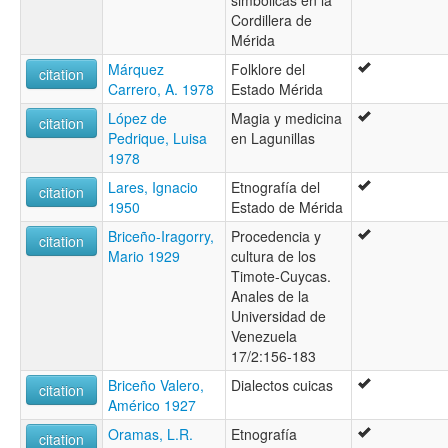
simbólicas en la
Cordillera de
Mérida
Márquez
Folklore del
citation
Carrero, A. 1978
Estado Mérida
López de
Magia y medicina
citation
Pedrique, Luisa
en Lagunillas
1978
Lares, Ignacio
Etnografía del
citation
1950
Estado de Mérida
Briceño-Iragorry,
Procedencia y
citation
Mario 1929
cultura de los
Timote-Cuycas.
Anales de la
Universidad de
Venezuela
17/2:156-183
Briceño Valero,
Dialectos cuicas
citation
Américo 1927
Oramas, L.R.
Etnografía
citation