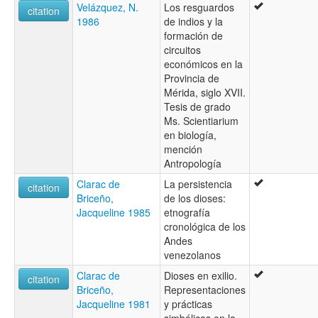
Velázquez, N.
Los resguardos
citation
1986
de indios y la
formación de
circuitos
económicos en la
Provincia de
Mérida, siglo XVII.
Tesis de grado
Ms. Scientiarium
en biología,
mención
Antropología
Clarac de
La persistencia
citation
Briceño,
de los dioses:
Jacqueline 1985
etnografía
cronológica de los
Andes
venezolanos
Clarac de
Dioses en exilio.
citation
Briceño,
Representaciones
Jacqueline 1981
y prácticas