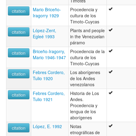
Timotes
Mario Briceño-
Procedencia y
citation
Iragorry 1929
cultura de los
Timoto-Cuycas
López-Zent,
Plants and people
citation
Egleé 1993
in the Venezuelan
páramo
Briceño-Iragorry,
Procedencia de la
citation
Mario 1946-1947
cultura de los
Timoto-Cuycas
Febres Cordero,
Los aborígenes
citation
Tulio 1920
de los Andes
venezolanos
Febres Cordero,
Historia de Los
citation
Tulio 1921
Andes.
Procedencia y
lengua de los
aborígenes
López, E. 1992
Notas
citation
etnográficas de