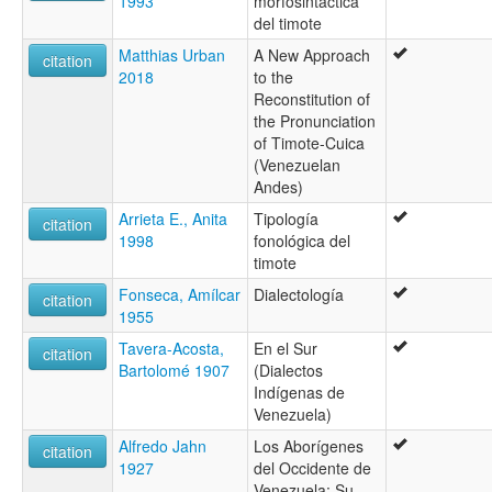
1993
morfosintactica
del timote
Matthias Urban
A New Approach
citation
2018
to the
Reconstitution of
the Pronunciation
of Timote-Cuica
(Venezuelan
Andes)
Arrieta E., Anita
Tipología
citation
1998
fonológica del
timote
Fonseca, Amílcar
Dialectología
citation
1955
Tavera-Acosta,
En el Sur
citation
Bartolomé 1907
(Dialectos
Indígenas de
Venezuela)
Alfredo Jahn
Los Aborígenes
citation
1927
del Occidente de
Venezuela: Su