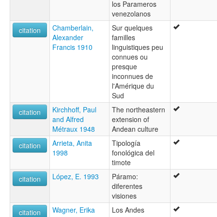
los Parameros
venezolanos
Chamberlain,
Sur quelques
citation
Alexander
familles
Francis 1910
linguistiques peu
connues ou
presque
inconnues de
l'Amérique du
Sud
Kirchhoff, Paul
The northeastern
citation
and Alfred
extension of
Métraux 1948
Andean culture
Arrieta, Anita
Tipología
citation
1998
fonológica del
timote
López, E. 1993
Páramo:
citation
diferentes
visiones
Wagner, Erika
Los Andes
citation