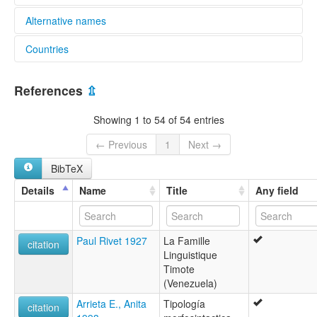
Alternative names
Countries
multitree:
Timote
Venezuela, Bolivarian Republic of [VE]
Timote-Cuica
References
⇫
Timotean
Timotean Subfamily
Showing 1 to 54 of 54 entries
Timótean
← Previous
1
Next →
BibTeX
Details
Name
Title
Any field
Paul Rivet 1927
La Famille
citation
Linguistique
Timote
(Venezuela)
Arrieta E., Anita
Tipología
citation