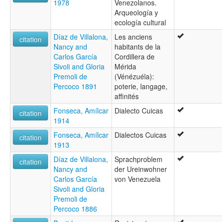
1978
Venezolanos.
Arqueología y
ecología cultural
Díaz de Villalona,
Les anciens
citation
Nancy and
habitants de la
Carlos García
Cordillera de
Sivoli and Gloria
Mérida
Premoli de
(Vénézuéla):
Percoco 1891
poterie, langage,
affinités
Fonseca, Amílcar
Dialecto Cuicas
citation
1914
Fonseca, Amílcar
Dialectos Cuicas
citation
1913
Díaz de Villalona,
Sprachproblem
citation
Nancy and
der Ureinwohner
Carlos García
von Venezuela
Sivoli and Gloria
Premoli de
Percoco 1886