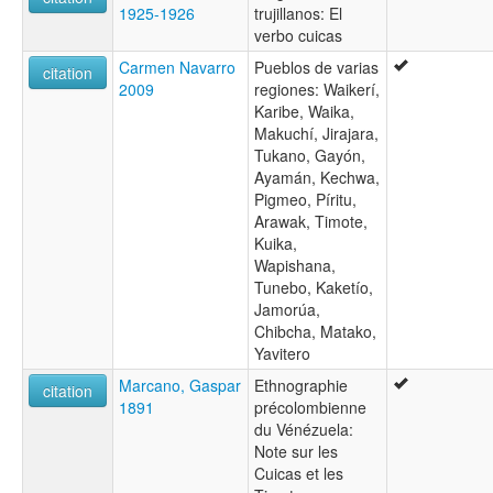
1925-1926
trujillanos: El
verbo cuicas
Carmen Navarro
Pueblos de varias
citation
2009
regiones: Waikerí,
Karibe, Waika,
Makuchí, Jirajara,
Tukano, Gayón,
Ayamán, Kechwa,
Pigmeo, Píritu,
Arawak, Timote,
Kuika,
Wapishana,
Tunebo, Kaketío,
Jamorúa,
Chibcha, Matako,
Yavitero
Marcano, Gaspar
Ethnographie
citation
1891
précolombienne
du Vénézuela:
Note sur les
Cuicas et les