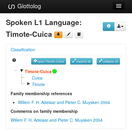
Glottolog
Languages
Spoken L1 Language:
Families
Timote-Cuica
Language Search
Classification
References
open Timote-Cuica
expand all
collapse all
Reference Search
▼
Timote-Cuica
GlottoScope
Cuica
►
Timote
About
Family membership references
Willem F. H. Adelaar and Pieter C. Muysken 2004
Comments on family membership
Willem F. H. Adelaar and Pieter C. Muysken 2004