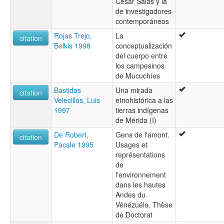
César Salas y la
de investigadores
contemporáneos
Rojas Trejo,
La
citation
Belkis 1998
conceptualización
del cuerpo entre
los campesinos
de Mucuchíes
Bastidas
Una mirada
citation
Velecillos, Luis
etnohistórica a las
1997
tierras indígenas
de Mérida (I)
De Robert,
Gens de l'amont.
citation
Pacale 1995
Usages et
représentations
de
l'environnement
dans les hautes
Andes du
Vénézuéla. Thèse
de Doctorat