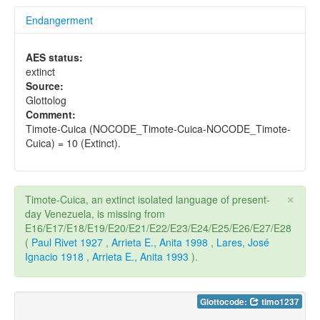
Endangerment
AES status:
extinct
Source:
Glottolog
Comment:
Timote-Cuica (NOCODE_Timote-Cuica-NOCODE_Timote-
Cuica) = 10 (Extinct).
×
Timote-Cuica, an extinct isolated language of present-
day Venezuela, is missing from
E16/E17/E18/E19/E20/E21/E22/E23/E24/E25/E26/E27/E28
(
Paul Rivet 1927
,
Arrieta E., Anita 1998
,
Lares, José
Ignacio 1918
,
Arrieta E., Anita 1993
).
Glottocode:
timo1237