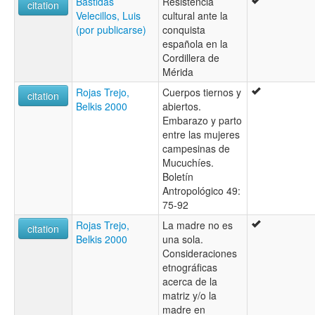
Bastidas
Resistencia
citation
Velecillos, Luis
cultural ante la
(por publicarse)
conquista
española en la
Cordillera de
Mérida
Rojas Trejo,
Cuerpos tiernos y
citation
Belkis 2000
abiertos.
Embarazo y parto
entre las mujeres
campesinas de
Mucuchíes.
Boletín
Antropológico 49:
75-92
Rojas Trejo,
La madre no es
citation
Belkis 2000
una sola.
Consideraciones
etnográficas
acerca de la
matriz y/o la
madre en