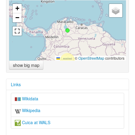
+
−
Leaflet
|
©
OpenStreetMap
contributors
show big map
Links
Wikidata
Wikipedia
Cuica at WALS