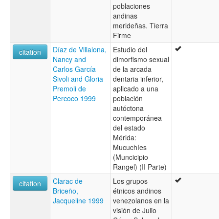
poblaciones
andinas
merideñas. Tierra
Firme
Díaz de Villalona,
Estudio del
citation
Nancy and
dimorfismo sexual
Carlos García
de la arcada
Sivoli and Gloria
dentaria inferior,
Premoli de
aplicado a una
Percoco 1999
población
autóctona
contemporánea
del estado
Mérida:
Mucuchíes
(Muncicipio
Rangel) (II Parte)
Clarac de
Los grupos
citation
Briceño,
étnicos andinos
Jacqueline 1999
venezolanos en la
visión de Julio