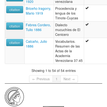
1920
venezolana
Briceño-Iragorry,
Procedencia y
citation
Mario 1919
lengua de los
Timote-Cuycas
Febres Cordero,
Dialecto
citation
Tulio 1886
mucuchíes de El
Cenicero
Calcaño, Julio
Vocabularios.
citation
1886
Resumen de las
Actas de la
Academia
Venezolana 37-45
Showing 1 to 54 of 54 entries
← Previous
1
Next →