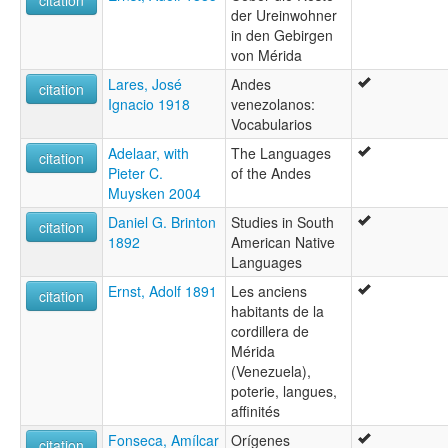
citation
der Ureinwohner
in den Gebirgen
von Mérida
Lares, José
Andes
citation
Ignacio 1918
venezolanos:
Vocabularios
Adelaar, with
The Languages
citation
Pieter C.
of the Andes
Muysken 2004
Daniel G. Brinton
Studies in South
citation
1892
American Native
Languages
Ernst, Adolf 1891
Les anciens
citation
habitants de la
cordillera de
Mérida
(Venezuela),
poterie, langues,
affinités
Fonseca, Amílcar
Orígenes
citation