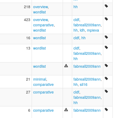
218
overview
,
hh
wordlist
423
overview
,
cldf
,
comparative
,
fabreall2009ann
,
wordlist
hh
,
ldh
,
mpieva
16
wordlist
cldf
,
hh
13
wordlist
cldf
,
fabreall2009ann
,
hh
wordlist
fabreall2009ann
21
minimal
,
fabreall2009ann
,
comparative
hh
,
sil16
27
comparative
cldf
,
fabreall2009ann
,
hh
6
comparative
fabreall2009ann