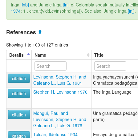
Inga
[inb]
and Jungle Inga
[inj]
of Colombia speak mutually intellig
1974
: 1 , citealt{vld:Levinsohn:Inga}). See also: Jungle Inga
[inj]
.
References
⇫
Showing 1 to 100 of 127 entries
Details
Name
Title
Levinsohn, Stephen H. and
Inga yachaycusunchi 
citation
Galeano L., Luis G. 1981
Gramática pedagógica 
Stephen H. Levinsohn 1976
The Inga Language
citation
Monguí, Raul and
Una gramática pedagóg
citation
Levinsohn, Stephen H. and
parte)
Galeano L., Luis G. 1976
Tulcán, Ildefonso 1934
Ensayo de gramática i
citation