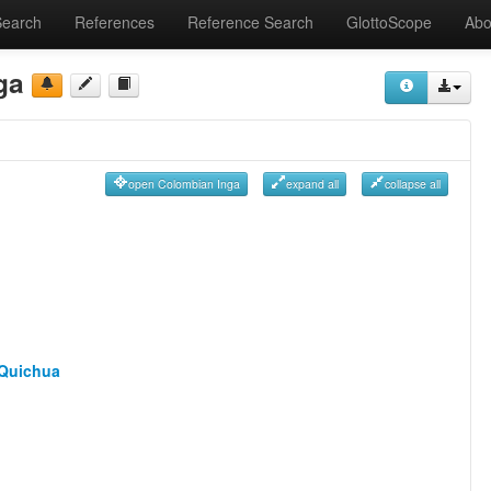
Search
References
Reference Search
GlottoScope
Abo
ga
open Colombian Inga
expand all
collapse all
 Quichua