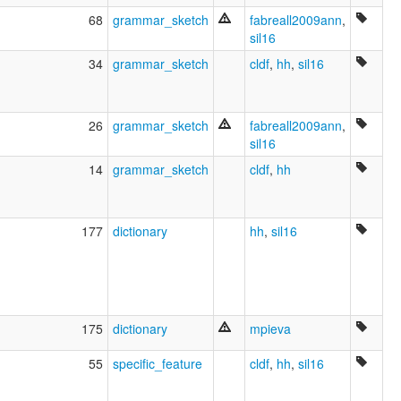
68
grammar_sketch
fabreall2009ann
,
sil16
34
grammar_sketch
cldf
,
hh
,
sil16
26
grammar_sketch
fabreall2009ann
,
sil16
14
grammar_sketch
cldf
,
hh
177
dictionary
hh
,
sil16
175
dictionary
mpieva
55
specific_feature
cldf
,
hh
,
sil16