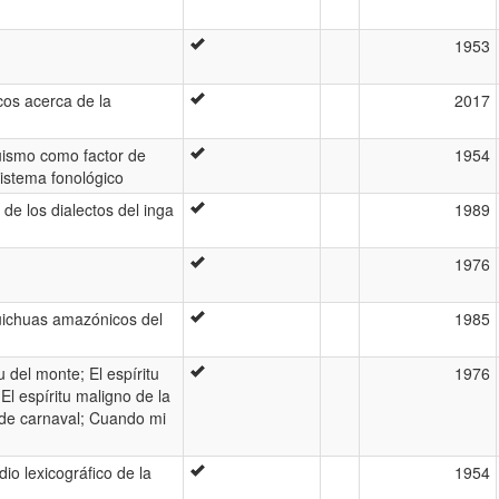
1953
ticos acerca de la
2017
güismo como factor de
1954
istema fonológico
de los dialectos del inga
1989
1976
quichuas amazónicos del
1985
u del monte; El espíritu
1976
 El espíritu maligno de la
 de carnaval; Cuando mi
dio lexicográfico de la
1954