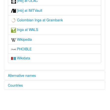
[inb] at OLAC
[inb] at IMTVault
Colombian Inga at Grambank
Inga at WALS
Wikipedia
PHOIBLE
Wikidata
Alternative names
Countries
glottolog:
Inga
Colombia [CO]
lexvo:
Inga Kichwa [en]
Venezuela, Bolivarian Republic of [VE]
Inga [en]