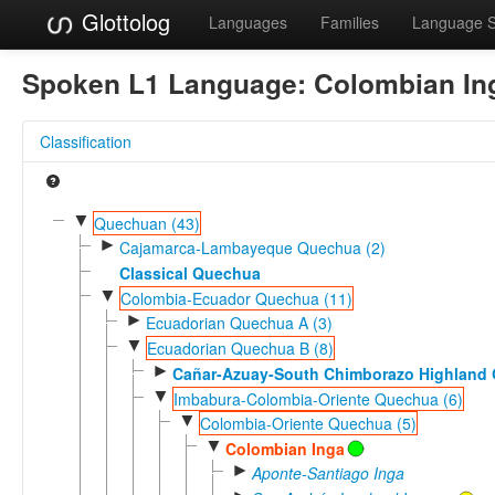
Glottolog
Languages
Families
Language 
Spoken L1 Language:
Colombian In
Classification
▼
Quechuan (43)
►
Cajamarca-Lambayeque Quechua (2)
Classical Quechua
▼
Colombia-Ecuador Quechua (11)
►
Ecuadorian Quechua A (3)
▼
Ecuadorian Quechua B (8)
►
Cañar-Azuay-South Chimborazo Highland
▼
Imbabura-Colombia-Oriente Quechua (6)
▼
Colombia-Oriente Quechua (5)
▼
Colombian Inga
►
Aponte-Santiago Inga