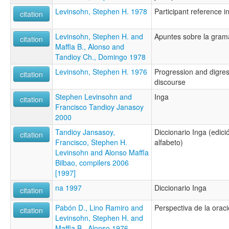
Levinsohn, Stephen H. 1978
Participant reference i
citation
Levinsohn, Stephen H. and
Apuntes sobre la gramá
citation
Maffla B., Alonso and
Tandioy Ch., Domingo 1978
Levinsohn, Stephen H. 1976
Progression and digre
citation
discourse
Stephen Levinsohn and
Inga
citation
Francisco Tandioy Janasoy
2000
Tandioy Jansasoy,
Diccionario Inga (edici
citation
Francisco, Stephen H.
alfabeto)
Levinsohn and Alonso Maffla
Bilbao, compilers 2006
[1997]
na 1997
Diccionario Inga
citation
Pabón D., Lino Ramiro and
Perspectiva de la oraci
citation
Levinsohn, Stephen H. and
Maffla B., Alonso 1976