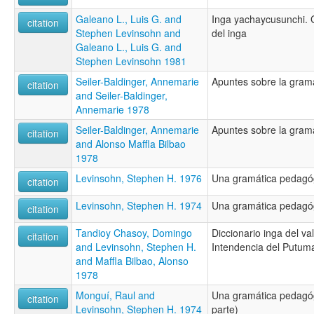
Galeano L., Luis G. and
Inga yachaycusunchi. 
citation
Stephen Levinsohn and
del inga
Galeano L., Luis G. and
Stephen Levinsohn 1981
Seiler-Baldinger, Annemarie
Apuntes sobre la gramá
citation
and Seiler-Baldinger,
Annemarie 1978
Seiler-Baldinger, Annemarie
Apuntes sobre la gramá
citation
and Alonso Maffla Bilbao
1978
Levinsohn, Stephen H. 1976
Una gramática pedagógi
citation
Levinsohn, Stephen H. 1974
Una gramática pedagóg
citation
Tandioy Chasoy, Domingo
Diccionario inga del va
citation
and Levinsohn, Stephen H.
Intendencia del Putum
and Maffla Bilbao, Alonso
1978
Monguí, Raul and
Una gramática pedagóg
citation
Levinsohn, Stephen H. 1974
parte)