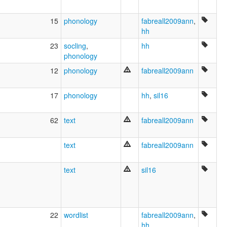
15
phonology
fabreall2009ann
,
hh
23
socling
,
hh
phonology
12
phonology
fabreall2009ann
17
phonology
hh
,
sil16
62
text
fabreall2009ann
text
fabreall2009ann
text
sil16
22
wordlist
fabreall2009ann
,
hh