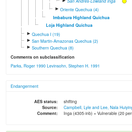
►
San Andrés-Lowland Inga
►
Oriente Quechua (4)
Imbabura Highland Quichua
Loja Highland Quichua
►
Quechua I (19)
►
San Martin-Amazonas Quechua (2)
►
Southern Quechua (8)
Comments on subclassification
Parks, Roger 1990
Levinsohn, Stephen H. 1991
Endangerment
AES status:
shifting
Source:
Campbell, Lyle and Lee, Nala Huiyi
Comment:
Inga (4305-inb) = Vulnerable (20 perc