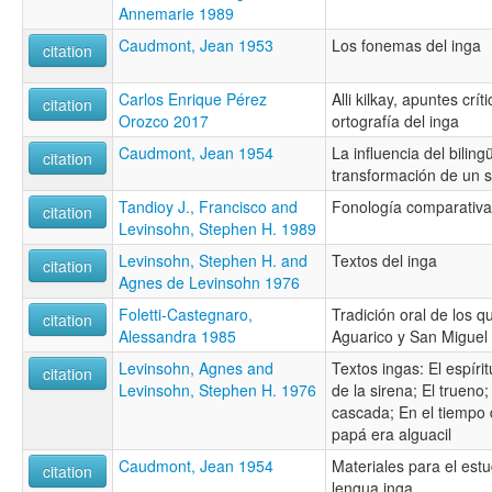
Annemarie 1989
Caudmont, Jean 1953
Los fonemas del inga
citation
Carlos Enrique Pérez
Alli kilkay, apuntes crí
citation
Orozco 2017
ortografía del inga
Caudmont, Jean 1954
La influencia del bilin
citation
transformación de un s
Tandioy J., Francisco and
Fonología comparativa 
citation
Levinsohn, Stephen H. 1989
Levinsohn, Stephen H. and
Textos del inga
citation
Agnes de Levinsohn 1976
Foletti-Castegnaro,
Tradición oral de los 
citation
Alessandra 1985
Aguarico y San Miguel
Levinsohn, Agnes and
Textos ingas: El espírit
citation
Levinsohn, Stephen H. 1976
de la sirena; El trueno;
cascada; En el tiempo
papá era alguacil
Caudmont, Jean 1954
Materiales para el estu
citation
lengua inga