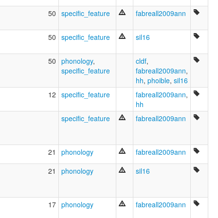
50
specific_feature
fabreall2009ann
50
specific_feature
sil16
50
phonology
,
cldf
,
specific_feature
fabreall2009ann
,
hh
,
phoible
,
sil16
12
specific_feature
fabreall2009ann
,
hh
specific_feature
fabreall2009ann
21
phonology
fabreall2009ann
21
phonology
sil16
17
phonology
fabreall2009ann