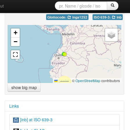
ut
Glottocode:
inga1252
ISO 639-3:
inb
+
−
Leaflet
|
©
OpenStreetMap
contributors
show big map
Links
[inb] at ISO 639-3