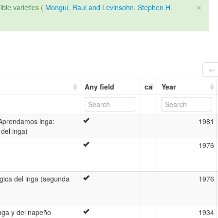
×
ible varieties (
Monguí, Raul and Levinsohn, Stephen H.
← 
Any field
ca
Year
(Aprendamos inga:
1981
del inga)
1976
ica del inga (segunda
1976
nga y del napeño
1934