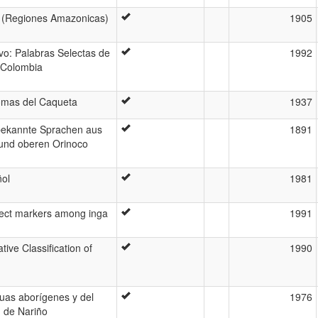
(Regiones Amazonicas)
1905
vo: Palabras Selectas de
1992
 Colombia
iomas del Caqueta
1937
bekannte Sprachen aus
1891
und oberen Orinoco
ñol
1981
pect markers among inga
1991
ive Classification of
1990
guas aborígenes y del
1976
d de Nariño