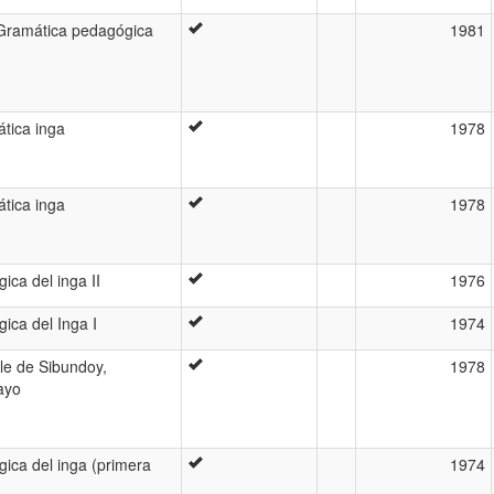
Gramática pedagógica
1981
tica inga
1978
tica inga
1978
ca del inga II
1976
ica del Inga I
1974
lle de Sibundoy,
1978
ayo
ica del inga (primera
1974