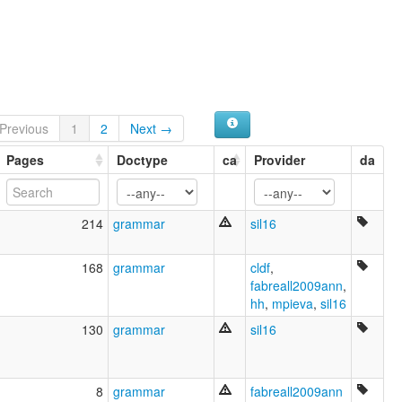
Inga kichwa [qu]
Inga-Kichwa [de]
Quichua inga [es]
multitree:
Colombia
Colombia Quechua
Highland Inga
Previous
1
2
Next →
Inga
Ingo
Pages
Doctype
ca
Provider
da
wals:
Inga
214
grammar
sil16
168
grammar
cldf
,
fabreall2009ann
,
hh
,
mpieva
,
sil16
130
grammar
sil16
8
grammar
fabreall2009ann