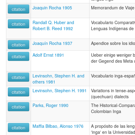
Joaquin Rocha 1905
Memorandum de Viaje 
citation
Randall Q. Huber and
Vocabulario Comparati
citation
Robert B. Reed 1992
Lenguas Indígenas de
Joaquín Rocha 1937
Apendice sobre los id
citation
Adolf Ernst 1891
Ueber einige weniger 
citation
der Gegend des Meta 
Levinsohn, Stephen H. and
Vocabulario inga-espa
citation
others 1981
Levinsohn, Stephen H. 1991
Variations in tense-as
citation
(quechuan) dialects
Parks, Roger 1990
The Historical-Comparat
citation
Colombian Inga
Maffla Bilbao, Alonso 1976
A propósito de las len
citation
'inga' en la Universida