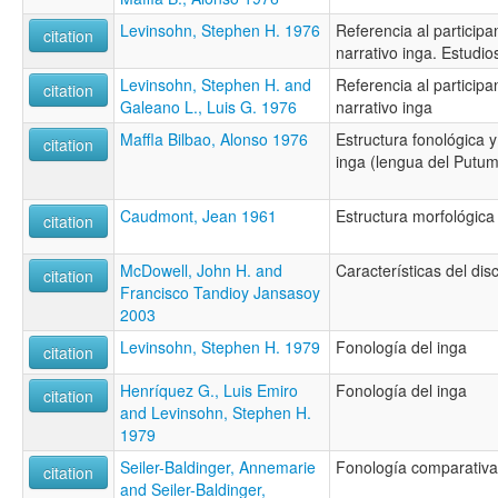
Levinsohn, Stephen H. 1976
Referencia al participa
citation
narrativo inga. Estudio
Levinsohn, Stephen H. and
Referencia al participa
citation
Galeano L., Luis G. 1976
narrativo inga
Maffla Bilbao, Alonso 1976
Estructura fonológica y 
citation
inga (lengua del Putu
Caudmont, Jean 1961
Estructura morfológica
citation
McDowell, John H. and
Características del dis
citation
Francisco Tandioy Jansasoy
2003
Levinsohn, Stephen H. 1979
Fonología del inga
citation
Henríquez G., Luis Emiro
Fonología del inga
citation
and Levinsohn, Stephen H.
1979
Seiler-Baldinger, Annemarie
Fonología comparativa 
citation
and Seiler-Baldinger,