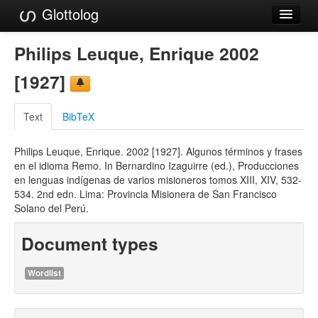
Glottolog
Languages
Philips Leuque, Enrique 2002
Families
[1927]
Language Search
Text
BibTeX
References
Philips Leuque, Enrique. 2002 [1927]. Algunos términos y frases
Reference Search
en el idioma Remo. In Bernardino Izaguirre (ed.), Producciones
en lenguas indígenas de varios misioneros tomos XIII, XIV, 532-
GlottoScope
534. 2nd edn. Lima: Provincia Misionera de San Francisco
Solano del Perú.
About
Document types
Wordlist