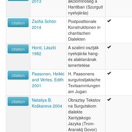
2013
akcióminőség a
Hantiban (Szurguti
nyelvjárás)
Zsófia Schön
Postpositionale
citation
2014
Konstruktionen in
chantischen
Dialekten
Honti, László
A szalimi osztják
citation
1982
nyelvjárás hang-
és alaktanának
ismertetése
Paasonen, Heikki
H. Paasonens
citation
and Vértes, Edith
surgutostjakische
2001
Textsammlungen
am Jugan
Nataliya B.
Obraztsy Tekstov
citation
Koškareva 2004
na Surgutskom
dialekte
Xantyjskogo
Jazyka (Trom-
Aranskij Govor)