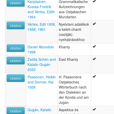
Karjalainen,
Grammatikalische
citation
Kustaa Fredrik
Aufzeichnungen
and Vértes, Edith
aus Ostjakischen
1964
Mundarten
Vértes, Edit 1958,
Nyelvtani adalékok
citation
1958, 1961
a keleti-chanti
(osztják)
nyelvjárásokhoz
Daniel Abondolo
Khanty
citation
1998
Zsófia Schön and
East Khanty
citation
Katalin Gugán
2022
Paasonen, Heikki
H. Paasonens
citation
and Donner, Kai
Ostjakisches
1926
Wörterbuch nach
den Dialekten an
der Konda und am
Jugan
Gugán, Katalin
Aspektus és
citation