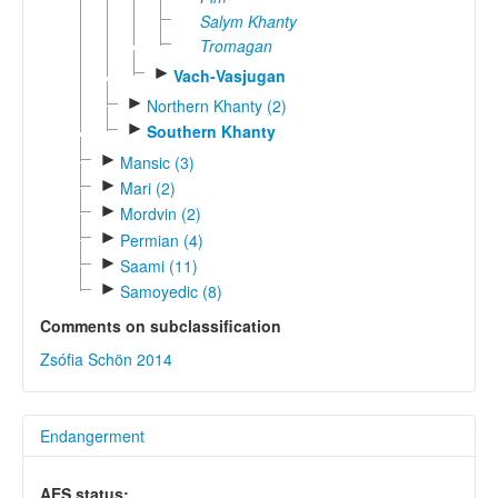
Salym Khanty
Tromagan
►
Vach-Vasjugan
►
Northern Khanty (2)
►
Southern Khanty
►
Mansic (3)
►
Mari (2)
►
Mordvin (2)
►
Permian (4)
►
Saami (11)
►
Samoyedic (8)
Comments on subclassification
Zsófia Schön 2014
Endangerment
AES status: