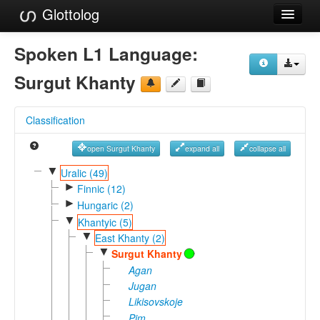
Glottolog
Languages
Spoken L1 Language:
Families
Surgut Khanty
Language Search
Classification
References
open Surgut Khanty
expand all
collapse all
Reference Search
▼
Uralic (49)
►
GlottoScope
Finnic (12)
►
Hungaric (2)
About
▼
Khantyic (5)
▼
East Khanty (2)
▼
Surgut Khanty
Agan
Jugan
Likisovskoje
Pim