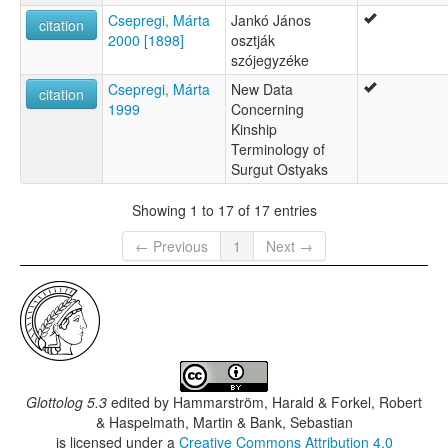
Csepregi, Márta
Jankó János
citation
2000 [1898]
osztják
szójegyzéke
Csepregi, Márta
New Data
citation
1999
Concerning
Kinship
Terminology of
Surgut Ostyaks
Showing 1 to 17 of 17 entries
← Previous
1
Next →
Glottolog 5.3
edited by
Hammarström, Harald & Forkel, Robert
& Haspelmath, Martin & Bank, Sebastian
is licensed under a
Creative Commons Attribution 4.0