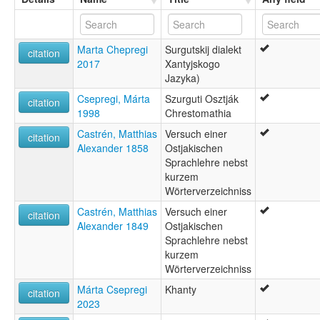
Marta Chepregi
Surgutskij dialekt
citation
2017
Xantyjskogo
Jazyka)
Csepregi, Márta
Szurguti Osztják
citation
1998
Chrestomathia
Castrén, Matthias
Versuch einer
citation
Alexander 1858
Ostjakischen
Sprachlehre nebst
kurzem
Wörterverzeichniss
Castrén, Matthias
Versuch einer
citation
Alexander 1849
Ostjakischen
Sprachlehre nebst
kurzem
Wörterverzeichniss
Márta Csepregi
Khanty
citation
2023