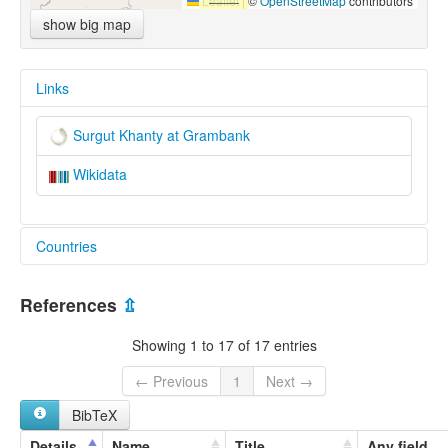
Leaflet
|
©
OpenStreetMap
contributors
show big map
Links
Surgut Khanty at Grambank
Wikidata
Countries
Russian Federation [RU]
References
⇫
Showing 1 to 17 of 17 entries
← Previous
1
Next →
BibTeX
Details
Name
Title
Any field