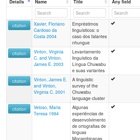
Details
Name
Title
Any field
Xavier, Floriano
Empréstimos
citation
Cardoso da
linguísticos: o
Costa 2004
caso dos falantes
nhungue
Vinton, Virginia
Levantamento
citation
C. and Vinton,
linguístico da
James E. 2003
Língua Chuwabu
e suas variantes
Vinton, James E.
A linguistic
citation
and Vinton,
survey of the
Virginia C. 2001
Chuwabu
language cluster
Veloso, Maria
Algunas
citation
Teresa 1994
experiências de
desenvolvimento
de ortografias de
linguas
Moçambicanas