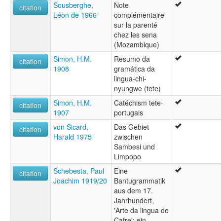
Sousberghe,
Note
citation
Léon de 1966
complémentaire
sur la parenté
chez les sena
(Mozambique)
Simon, H.M.
Resumo da
citation
1908
gramática da
lingua-chi-
nyungwe (tete)
Simon, H.M.
Catéchism tete-
citation
1907
portugais
von Sicard,
Das Gebiet
citation
Harald 1975
zwischen
Sambesi und
Limpopo
Schebesta, Paul
Eine
citation
Joachim 1919/20
Bantugrammatik
aus dem 17.
Jahrhundert,
'Arte da lingua de
Cafre': ein