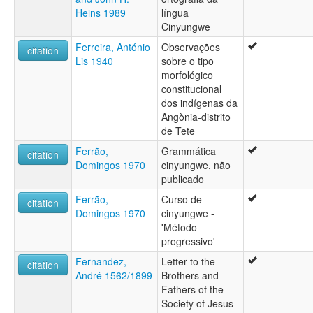
Heins 1989
língua
Cinyungwe
Ferreira, António
Observações
citation
Lis 1940
sobre o tipo
morfológico
constitucional
dos indígenas da
Angònia-distrito
de Tete
Ferrão,
Grammática
citation
Domingos 1970
cinyungwe, não
publicado
Ferrão,
Curso de
citation
Domingos 1970
cinyungwe -
'Método
progressivo'
Fernandez,
Letter to the
citation
André 1562/1899
Brothers and
Fathers of the
Society of Jesus