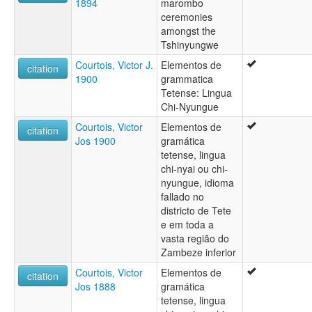
1894
marombo
ceremonies
amongst the
Tshinyungwe
Courtois, Victor J.
Elementos de
citation
1900
grammatica
Tetense: Lingua
Chi-Nyungue
Courtois, Victor
Elementos de
citation
Jos 1900
gramática
tetense, lingua
chi-nyai ou chi-
nyungue, idioma
fallado no
districto de Tete
e em toda a
vasta região do
Zambeze inferior
Courtois, Victor
Elementos de
citation
Jos 1888
gramática
tetense, lingua