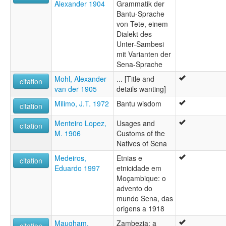
Alexander 1904
Grammatik der
Bantu-Sprache
von Tete, einem
Dialekt des
Unter-Sambesi
mit Varianten der
Sena-Sprache
Mohl, Alexander
... [Title and
citation
van der 1905
details wanting]
Milimo, J.T. 1972
Bantu wisdom
citation
Menteiro Lopez,
Usages and
citation
M. 1906
Customs of the
Natives of Sena
Medeiros,
Etnias e
citation
Eduardo 1997
etnicidade em
Moçambique: o
advento do
mundo Sena, das
origens a 1918
Maugham,
Zambezia: a
citation