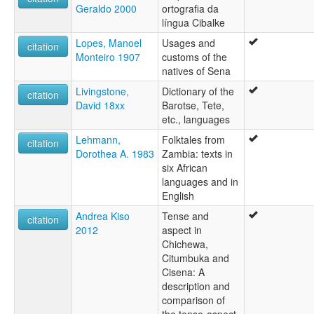
Geraldo 2000
ortografia da
língua Cibalke
Lopes, Manoel
Usages and
citation
Monteiro 1907
customs of the
natives of Sena
Livingstone,
Dictionary of the
citation
David 18xx
Barotse, Tete,
etc., languages
Lehmann,
Folktales from
citation
Dorothea A. 1983
Zambia: texts in
six African
languages and in
English
Andrea Kiso
Tense and
citation
2012
aspect in
Chichewa,
Citumbuka and
Cisena: A
description and
comparison of
the tense-aspect