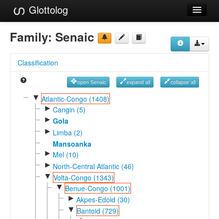
Glottolog
Languages
Family:
Senaic
Families
Classification
Language Search
open Senaic
expand all
collapse all
References
▼
Atlantic-Congo (1408)
►
Reference Search
Cangin (5)
►
Gola
GlottoScope
►
Limba (2)
Mansoanka
About
►
Mel (10)
►
North-Central Atlantic (46)
▼
Volta-Congo (1343)
▼
Benue-Congo (1001)
►
Akpes-Edoid (30)
▼
Bantoid (729)