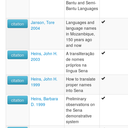
Bantu and Semi-
Bantu Languages
Janson, Tore
Languages and
citation
2004
language names
in Mozambique,
150 years ago
and now
Heins, John H.
A transliteração
citation
2003
de nomes
próprios na
língua Sena
Heins, John H.
How to translate
citation
1999
proper names
into Sena
Heins, Barbara
Preliminary
citation
D. 1999
observations on
the Sena
demonstrative
system