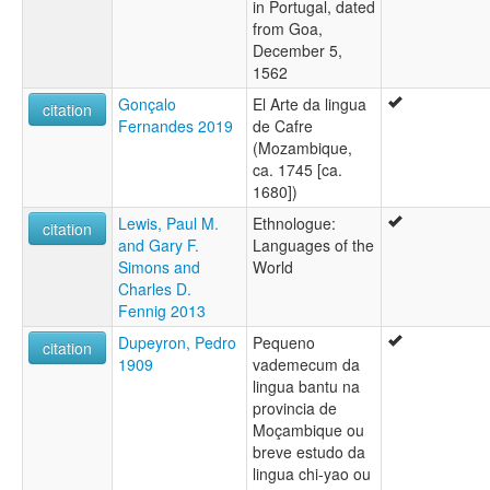
in Portugal, dated
from Goa,
December 5,
1562
Gonçalo
El Arte da lingua
citation
Fernandes 2019
de Cafre
(Mozambique,
ca. 1745 [ca.
1680])
Lewis, Paul M.
Ethnologue:
citation
and Gary F.
Languages of the
Simons and
World
Charles D.
Fennig 2013
Dupeyron, Pedro
Pequeno
citation
1909
vademecum da
lingua bantu na
provincia de
Moçambique ou
breve estudo da
lingua chi-yao ou