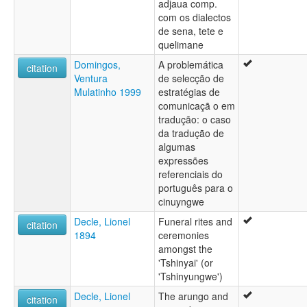
adjaua comp.
com os dialectos
de sena, tete e
quelimane
Domingos,
A problemática
citation
Ventura
de selecção de
Mulatinho 1999
estratégias de
comunicaçã o em
tradução: o caso
da tradução de
algumas
expressões
referenciais do
português para o
cinuyngwe
Decle, Lionel
Funeral rites and
citation
1894
ceremonies
amongst the
'Tshinyai' (or
'Tshinyungwe')
Decle, Lionel
The arungo and
citation