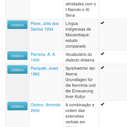
afinidades com o
I-Naíndo e Xi-
Sena
Peixe, Júlio dos
Língua
citation
Santos 1954
indígeneas de
Mocambique:
estudo
comparado
Parreira, A. A.
Vocabulário do
citation
1930
dialecto shisena
Pampalk, Josef
Sprichwörter der
citation
1982
Asena:
Grundlagen für
die Kenntnis und
die Erneuerung
ihrer Kultur
Otolino, Armindo
A combinação e
citation
2000
ordem das
extensões
verbais em