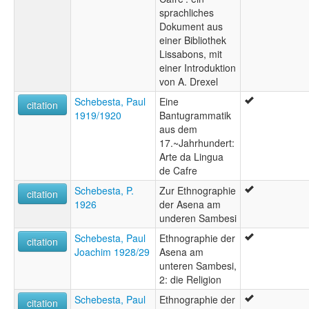
sprachliches
Dokument aus
einer Bibliothek
Lissabons, mit
einer Introduktion
von A. Drexel
Schebesta, Paul
Eine
citation
1919/1920
Bantugrammatik
aus dem
17.~Jahrhundert:
Arte da Lingua
de Cafre
Schebesta, P.
Zur Ethnographie
citation
1926
der Asena am
underen Sambesi
Schebesta, Paul
Ethnographie der
citation
Joachim 1928/29
Asena am
unteren Sambesi,
2: die Religion
Schebesta, Paul
Ethnographie der
citation