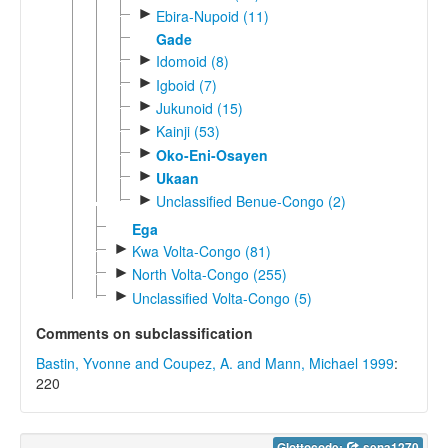
►
Ebira-Nupoid (11)
Gade
►
Idomoid (8)
►
Igboid (7)
►
Jukunoid (15)
►
Kainji (53)
►
Oko-Eni-Osayen
►
Ukaan
►
Unclassified Benue-Congo (2)
Ega
►
Kwa Volta-Congo (81)
►
North Volta-Congo (255)
►
Unclassified Volta-Congo (5)
Comments on subclassification
Bastin, Yvonne and Coupez, A. and Mann, Michael 1999
:
220
Glottocode:
sena1270