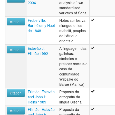
2004
analysis of two
standardised
varieties of Sena
Froberville,
Notes sur les va-
citation
Barthélemy Huet
niungue et les
de 1848
mabsiti, peuples
de l'Afrique
orientale
Estevão J.
A linguagem das
citation
Filmão 1992
galinhas:
símbolos e
práticas sociais-o
caso da
comunidade
Wabalke do
Barué (Manica)
Filimão, Estevão
Proposta da
citation
and John H.
ortografia da
Heins 1989
língua Cisena
Filimão, Estevão
Proposta da
citation
and John H.
ortografia da