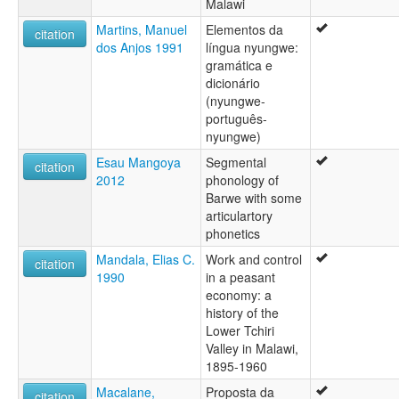
Malawi
Martins, Manuel
Elementos da
citation
dos Anjos 1991
língua nyungwe:
gramática e
dicionário
(nyungwe-
português-
nyungwe)
Esau Mangoya
Segmental
citation
2012
phonology of
Barwe with some
articulartory
phonetics
Mandala, Elias C.
Work and control
citation
1990
in a peasant
economy: a
history of the
Lower Tchiri
Valley in Malawi,
1895-1960
Macalane,
Proposta da
citation