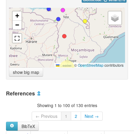
+
−
Leaflet
|
©
OpenStreetMap
contributors
show big map
References
⇫
Showing 1 to 100 of 130 entries
← Previous
1
2
Next →
BibTeX