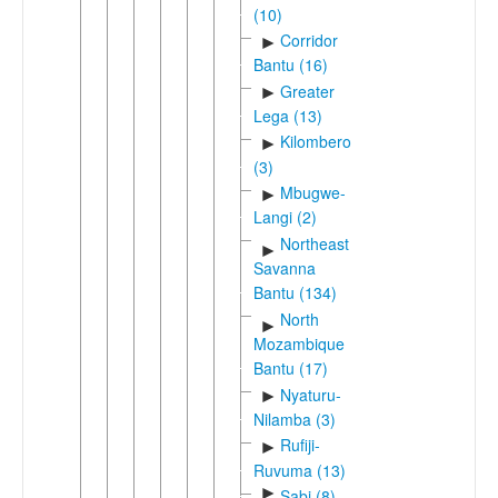
(10)
Corridor
►
Bantu (16)
Greater
►
Lega (13)
Kilombero
►
(3)
Mbugwe-
►
Langi (2)
Northeast
►
Savanna
Bantu (134)
North
►
Mozambique
Bantu (17)
Nyaturu-
►
Nilamba (3)
Rufiji-
►
Ruvuma (13)
►
Sabi (8)