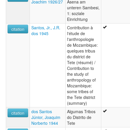
Joachim 1926/27
Asena am
unteren Sambesi,
1: soziale
Einrichtung
Santos, Jr., J.R.
Contribution à
citation
dos 1945
l'étude de
l'anthropologie
de Mozambique:
quelques tribus
du district de
Tete (résumé) /
Contribution to
the study of
anthropology of
Mozambique:
some tribes of
the Tete district
(summary)
dos Santos
Algumas Tribos
citation
Júnior, Joaquim
do Distrito de
Norberto 1944
Tete