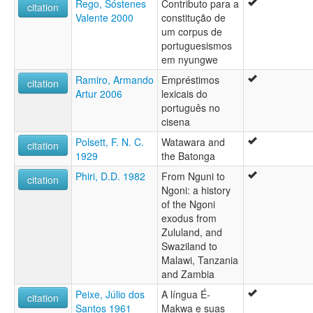
Rego, Sóstenes
Contributo para a
citation
Valente 2000
constitução de
um corpus de
portuguesismos
em nyungwe
Ramiro, Armando
Empréstimos
citation
Artur 2006
lexicais do
português no
cisena
Polsett, F. N. C.
Watawara and
citation
1929
the Batonga
Phiri, D.D. 1982
From Nguni to
citation
Ngoni: a history
of the Ngoni
exodus from
Zululand, and
Swaziland to
Malawi, Tanzania
and Zambia
Peixe, Júlio dos
A língua É-
citation
Santos 1961
Makwa e suas