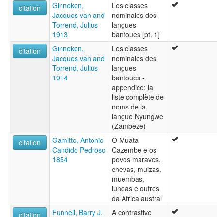
Ginneken,
Les classes
citation
Jacques van and
nominales des
Torrend, Julius
langues
1913
bantoues [pt. 1]
Ginneken,
Les classes
citation
Jacques van and
nominales des
Torrend, Julius
langues
1914
bantoues -
appendice: la
liste complète de
noms de la
langue Nyungwe
(Zambèze)
Gamitto, Antonio
O Muata
citation
Candido Pedroso
Cazembe e os
1854
povos maraves,
chevas, muizas,
muembas,
lundas e outros
da Africa austral
Funnell, Barry J.
A contrastive
citation