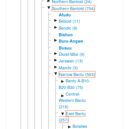
►
Northern Bantoid (24)
▼
Southern Bantoid (704)
Afudu
►
Beboid (11)
►
Bendic (9)
Bishuo
►
Buru-Angwe
Busuu
►
Ekoid-Mbe (9)
►
Jarawan (13)
►
Mamfe (3)
▼
Narrow Bantu (563)
Bantu A-B10-
►
B20-B30 (75)
Central-
►
Western Bantu
(216)
East Bantu
▼
(257)
Botatwe
►