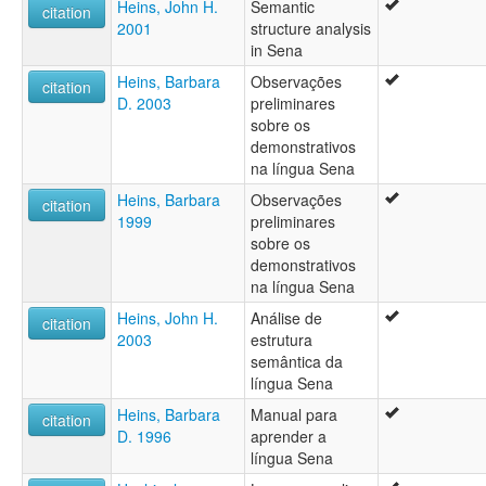
Heins, John H.
Semantic
citation
2001
structure analysis
in Sena
Heins, Barbara
Observações
citation
D. 2003
preliminares
sobre os
demonstrativos
na língua Sena
Heins, Barbara
Observações
citation
1999
preliminares
sobre os
demonstrativos
na língua Sena
Heins, John H.
Análise de
citation
2003
estrutura
semântica da
língua Sena
Heins, Barbara
Manual para
citation
D. 1996
aprender a
língua Sena