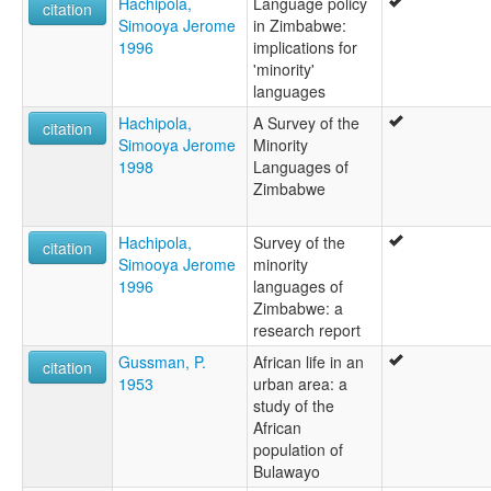
Hachipola,
Language policy
citation
Simooya Jerome
in Zimbabwe:
1996
implications for
'minority'
languages
Hachipola,
A Survey of the
citation
Simooya Jerome
Minority
1998
Languages of
Zimbabwe
Hachipola,
Survey of the
citation
Simooya Jerome
minority
1996
languages of
Zimbabwe: a
research report
Gussman, P.
African life in an
citation
1953
urban area: a
study of the
African
population of
Bulawayo