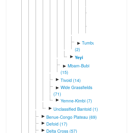
Phimbi
Sena
►
Tumbukic
►
(2)
►
Yeyi
Mbam-Bubi
►
(15)
►
Tivoid (14)
Wide Grassfields
►
(71)
►
Yemne-Kimbi (7)
►
Unclassified Bantoid (1)
►
Benue-Congo Plateau (69)
►
Defoid (17)
►
Delta Cross (57)