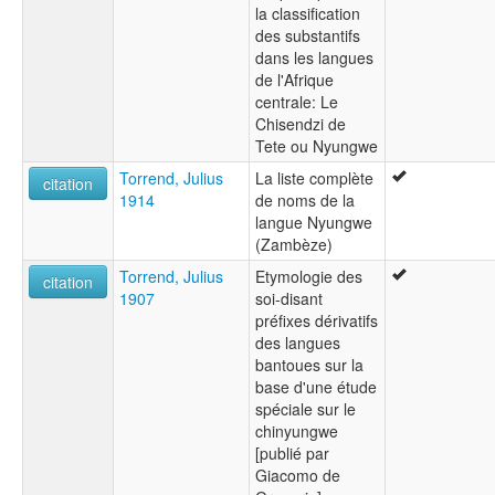
la classification
des substantifs
dans les langues
de l'Afrique
centrale: Le
Chisendzi de
Tete ou Nyungwe
Torrend, Julius
La liste complète
citation
1914
de noms de la
langue Nyungwe
(Zambèze)
Torrend, Julius
Etymologie des
citation
1907
soi-disant
préfixes dérivatifs
des langues
bantoues sur la
base d'une étude
spéciale sur le
chinyungwe
[publié par
Giacomo de