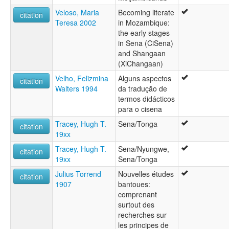
Veloso, Maria
Becoming literate
citation
Teresa 2002
in Mozambique:
the early stages
in Sena (CiSena)
and Shangaan
(XiChangaan)
Velho, Felizmina
Alguns aspectos
citation
Walters 1994
da tradução de
termos didácticos
para o cisena
Tracey, Hugh T.
Sena/Tonga
citation
19xx
Tracey, Hugh T.
Sena/Nyungwe,
citation
19xx
Sena/Tonga
Julius Torrend
Nouvelles études
citation
1907
bantoues:
comprenant
surtout des
recherches sur
les principes de