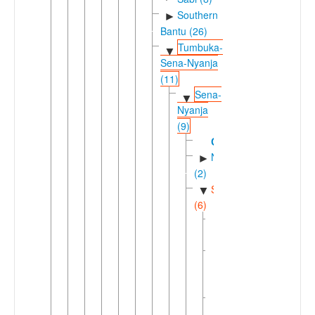
Southern
►
Bantu (26)
Tumbuka-
▼
Sena-Nyanja
(11)
Sena-
▼
Nyanja
(9)
Chikunda
Nyanjaic
►
(2)
Senaic
▼
(6)
Barwe
Malawi
Sena
Nyungweic
►
(2)