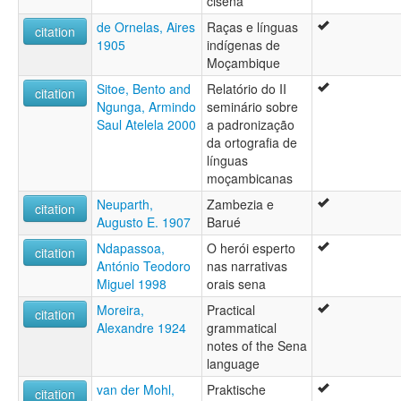
cisena
de Ornelas, Aires
Raças e línguas
citation
1905
indígenas de
Moçambique
Sitoe, Bento and
Relatório do II
citation
Ngunga, Armindo
seminário sobre
Saul Atelela 2000
a padronização
da ortografia de
línguas
moçambicanas
Neuparth,
Zambezia e
citation
Augusto E. 1907
Barué
Ndapassoa,
O herói esperto
citation
António Teodoro
nas narrativas
Miguel 1998
orais sena
Moreira,
Practical
citation
Alexandre 1924
grammatical
notes of the Sena
language
van der Mohl,
Praktische
citation