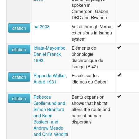
spoken in
Cameroon, Gabon,
DRC and Rwanda
na 2003
Voice through Verbal
citation
extensions in Isangu
system
Idiata-Mayombo,
Eléments de
citation
Daniel Franck
phonologie
1993
diachronique du
isangu (B.42)
Raponda Walker,
Essais sur les
citation
André 1931
idiomes du Gabon
Rebecca
Bantu expansion
citation
Grollemund and
shows that habitat
Simon Branford
alters the route and
and Koen
pace of human
Bostoen and
dispersals
Andrew Meade
and Chris Venditti