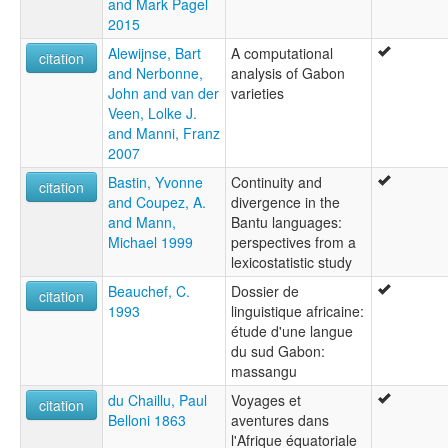
and Mark Pagel
2015
Alewijnse, Bart
A computational
citation
and Nerbonne,
analysis of Gabon
John and van der
varieties
Veen, Lolke J.
and Manni, Franz
2007
Bastin, Yvonne
Continuity and
citation
and Coupez, A.
divergence in the
and Mann,
Bantu languages:
Michael 1999
perspectives from a
lexicostatistic study
Beauchef, C.
Dossier de
citation
1993
linguistique africaine:
étude d'une langue
du sud Gabon:
massangu
du Chaillu, Paul
Voyages et
citation
Belloni 1863
aventures dans
l'Afrique équatoriale