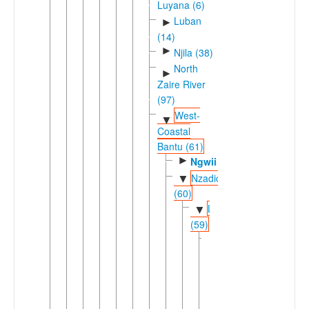
Luyana (6)
Luban
►
(14)
►
Njila (38)
North
►
Zaire River
(97)
West-
▼
Coastal
Bantu (61)
►
Ngwii
Nzadic
▼
(60)
Lweric
▼
(59)
Dingic
▼
(58)
►
Ding
Loange-
▼
Atlantic