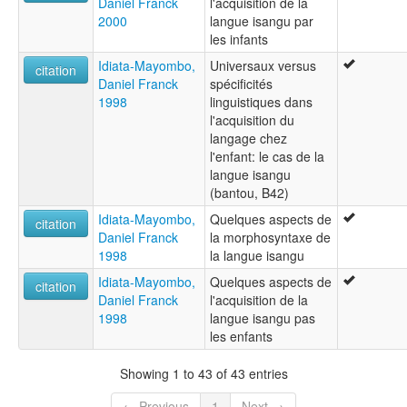
Daniel Franck
l'acquisition de la
2000
langue isangu par
les infants
Idiata-Mayombo,
Universaux versus
citation
Daniel Franck
spécificités
1998
linguistiques dans
l'acquisition du
langage chez
l'enfant: le cas de la
langue isangu
(bantou, B42)
Idiata-Mayombo,
Quelques aspects de
citation
Daniel Franck
la morphosyntaxe de
1998
la langue isangu
Idiata-Mayombo,
Quelques aspects de
citation
Daniel Franck
l'acquisition de la
1998
langue isangu pas
les enfants
Showing 1 to 43 of 43 entries
← Previous
1
Next →