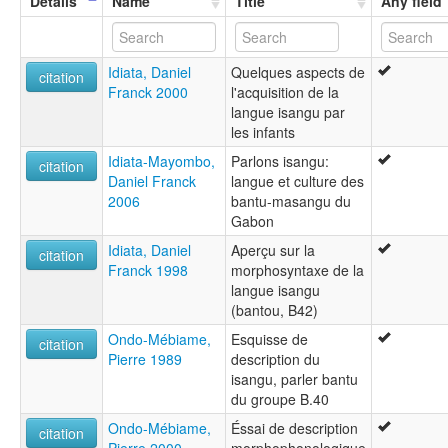
Details
Name
Title
Any field
Yisangou
Yisangu
ruhlen (1987):
Idiata, Daniel
Quelques aspects de
Sangu
citation
Franck 2000
l'acquisition de la
wals:
langue isangu par
Sangu
les infants
wals other:
Isangu
Idiata-Mayombo,
Parlons isangu:
citation
Daniel Franck
langue et culture des
2006
bantu-masangu du
Gabon
Idiata, Daniel
Aperçu sur la
citation
Franck 1998
morphosyntaxe de la
langue isangu
(bantou, B42)
Ondo-Mébiame,
Esquisse de
citation
Pierre 1989
description du
isangu, parler bantu
du groupe B.40
Ondo-Mébiame,
Éssai de description
citation
Pierre 2000
morphophonologique