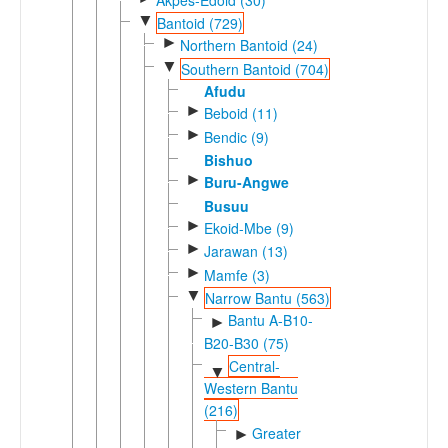
▼
Bantoid (729)
►
Northern Bantoid (24)
▼
Southern Bantoid (704)
Afudu
►
Beboid (11)
►
Bendic (9)
Bishuo
►
Buru-Angwe
Busuu
►
Ekoid-Mbe (9)
►
Jarawan (13)
►
Mamfe (3)
▼
Narrow Bantu (563)
Bantu A-B10-
►
B20-B30 (75)
Central-
▼
Western Bantu
(216)
Greater
►