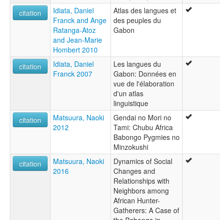
Idiata, Daniel
Atlas des langues et
citation
Franck and Ange
des peuples du
Ratanga-Atoz
Gabon
and Jean-Marie
Hombert 2010
Idiata, Daniel
Les langues du
citation
Franck 2007
Gabon: Données en
vue de l'élaboration
d'un atlas
linguistique
Matsuura, Naoki
Gendai no Mori no
citation
2012
Tami: Chubu Africa
Babongo Pygmies no
Minzokushi
Matsuura, Naoki
Dynamics of Social
citation
2016
Changes and
Relationships with
Neighbors among
African Hunter-
Gatherers: A Case of
the Babongo in