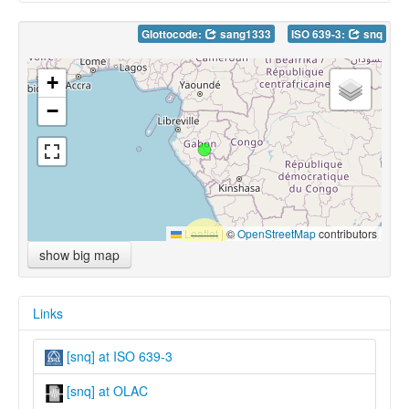
Glottocode:
sang1333
ISO 639-3:
snq
+
−
Leaflet
|
©
OpenStreetMap
contributors
show big map
Links
[snq] at ISO 639-3
[snq] at OLAC