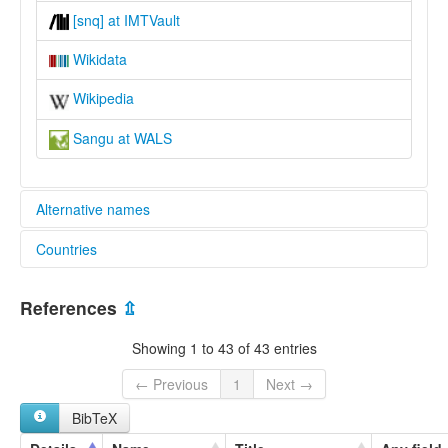
[snq] at IMTVault
Wikidata
Wikipedia
Sangu at WALS
Alternative names
Countries
lexvo:
Sangu (Gabon) [en]
Gabon [GA]
Sangu [en]
References
⇫
moseley & asher (1994):
Sangu
Showing 1 to 43 of 43 entries
multitree:
Chango
← Previous
1
Next →
Isangu
BibTeX
Sangu
Shango