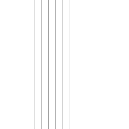
►
Suk
(2)
Mbuun