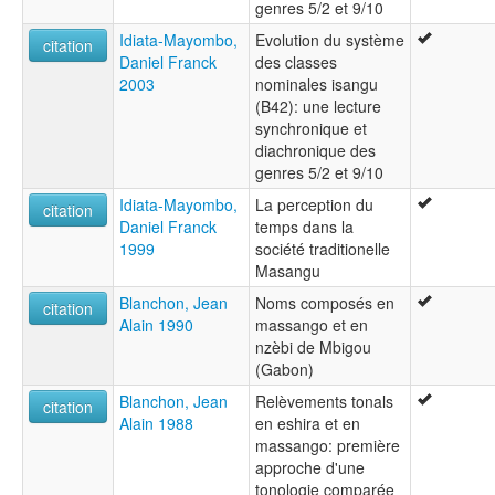
genres 5/2 et 9/10
Idiata-Mayombo,
Evolution du système
citation
Daniel Franck
des classes
2003
nominales isangu
(B42): une lecture
synchronique et
diachronique des
genres 5/2 et 9/10
Idiata-Mayombo,
La perception du
citation
Daniel Franck
temps dans la
1999
société traditionelle
Masangu
Blanchon, Jean
Noms composés en
citation
Alain 1990
massango et en
nzèbi de Mbigou
(Gabon)
Blanchon, Jean
Relèvements tonals
citation
Alain 1988
en eshira et en
massango: première
approche d'une
tonologie comparée