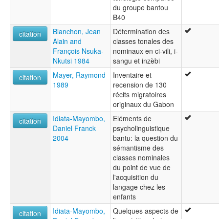
du groupe bantou
B40
Blanchon, Jean
Détermination des
citation
Alain and
classes tonales des
François Nsuka-
nominaux en ci-vili, i-
Nkutsi 1984
sangu et inzèbi
Mayer, Raymond
Inventaire et
citation
1989
recension de 130
récits migratoires
originaux du Gabon
Idiata-Mayombo,
Eléments de
citation
Daniel Franck
psycholinguistique
2004
bantu: la question du
sémantisme des
classes nominales
du point de vue de
l'acquisition du
langage chez les
enfants
Idiata-Mayombo,
Quelques aspects de
citation