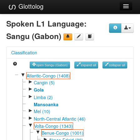
Glottolog
Languages
Spoken L1 Language:
Families
Sangu (Gabon)
Language Search
Classification
References
open Sangu (Gabon)
expand all
collapse all
Reference Search
▼
Atlantic-Congo (1408)
►
GlottoScope
Cangin (5)
►
Gola
About
►
Limba (2)
Mansoanka
►
Mel (10)
►
North-Central Atlantic (46)
▼
Volta-Congo (1343)
▼
Benue-Congo (1001)
►
Akpes-Edoid (30)