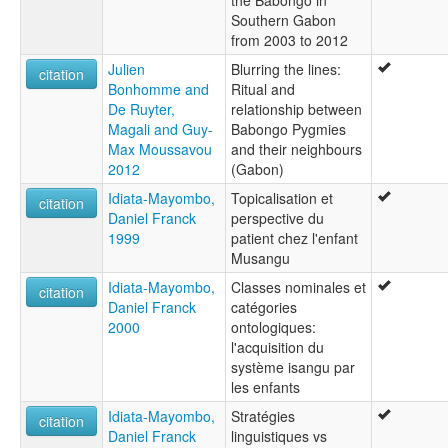
Southern Gabon
from 2003 to 2012
Julien
Blurring the lines:
citation
Bonhomme and
Ritual and
De Ruyter,
relationship between
Magali and Guy-
Babongo Pygmies
Max Moussavou
and their neighbours
2012
(Gabon)
Idiata-Mayombo,
Topicalisation et
citation
Daniel Franck
perspective du
1999
patient chez l'enfant
Musangu
Idiata-Mayombo,
Classes nominales et
citation
Daniel Franck
catégories
2000
ontologiques:
l'acquisition du
système isangu par
les enfants
Idiata-Mayombo,
Stratégies
citation
Daniel Franck
linguistiques vs