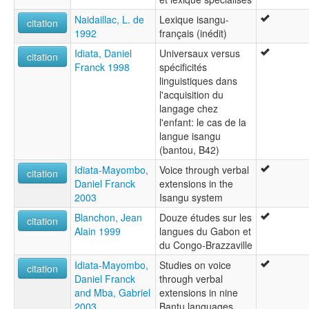
Naidaillac, L. de
Lexique isangu-
citation
1992
français (inédit)
Idiata, Daniel
Universaux versus
citation
Franck 1998
spécificités
linguistiques dans
l'acquisition du
langage chez
l'enfant: le cas de la
langue isangu
(bantou, B42)
Idiata-Mayombo,
Voice through verbal
citation
Daniel Franck
extensions in the
2003
Isangu system
Blanchon, Jean
Douze études sur les
citation
Alain 1999
langues du Gabon et
du Congo-Brazzaville
Idiata-Mayombo,
Studies on voice
citation
Daniel Franck
through verbal
and Mba, Gabriel
extensions in nine
2003
Bantu languages