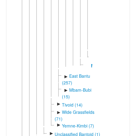
Nsong-
►
Mpiin-
Ngong
(2)
Kwilu-
►
Ngounie
(28)
Lwel
Nzadi
East Bantu
►
(257)
Mbam-Bubi
►
(15)
►
Tivoid (14)
Wide Grassfields
►
(71)
►
Yemne-Kimbi (7)
►
Unclassified Bantoid (1)