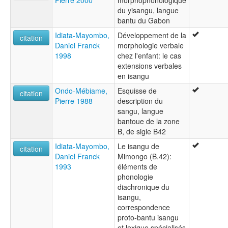
du yisangu, langue
bantu du Gabon
Idiata-Mayombo,
Développement de la
citation
Daniel Franck
morphologie verbale
1998
chez l'enfant: le cas
extensions verbales
en isangu
Ondo-Mébiame,
Esquisse de
citation
Pierre 1988
description du
sangu, langue
bantoue de la zone
B, de sigle B42
Idiata-Mayombo,
Le isangu de
citation
Daniel Franck
Mimongo (B.42):
1993
éléments de
phonologie
diachronique du
isangu,
correspondence
proto-bantu isangu
et lexique spécialisés