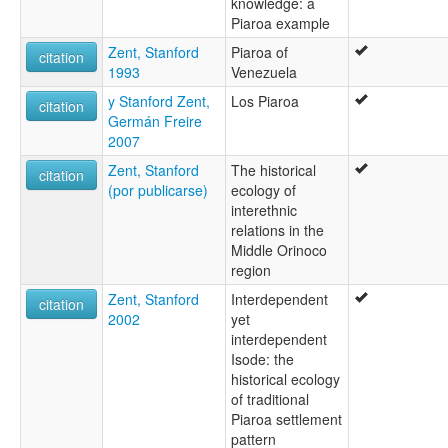
knowledge: a
Piaroa example
Zent, Stanford
Piaroa of
citation
1993
Venezuela
y Stanford Zent,
Los Piaroa
citation
Germán Freire
2007
Zent, Stanford
The historical
citation
(por publicarse)
ecology of
interethnic
relations in the
Middle Orinoco
region
Zent, Stanford
Interdependent
citation
2002
yet
interdependent
Isode: the
historical ecology
of traditional
Piaroa settlement
pattern