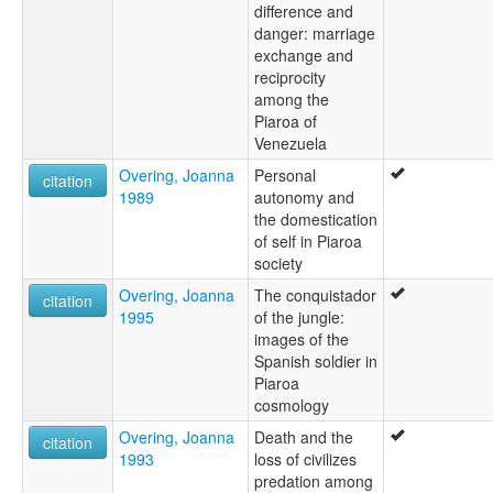
difference and
danger: marriage
exchange and
reciprocity
among the
Piaroa of
Venezuela
Overing, Joanna
Personal
citation
1989
autonomy and
the domestication
of self in Piaroa
society
Overing, Joanna
The conquistador
citation
1995
of the jungle:
images of the
Spanish soldier in
Piaroa
cosmology
Overing, Joanna
Death and the
citation
1993
loss of civilizes
predation among