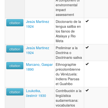
A component of
environmental
impact
assessment
Jesús Martinez
Diccionario de la
citation
1924
lengua saliba en
los llanos de
Atalaya y Rio
Meta
Jesús Martinez
Preliminar a la
citation
1924
Doctrina o
Doctrinario saliva
Marcano, Gaspar
Ethnographie
citation
1890
précolombienne
du Vénézuela:
Indiens Piaroas
et Guahibo
Loukotka,
Contribución a la
citation
čestmír 1930
lingüística
sudamericana:
vocabularios