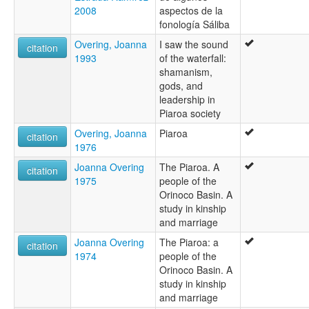
2008
aspectos de la
fonología Sáliba
Overing, Joanna
I saw the sound
citation
1993
of the waterfall:
shamanism,
gods, and
leadership in
Piaroa society
Overing, Joanna
Piaroa
citation
1976
Joanna Overing
The Piaroa. A
citation
1975
people of the
Orinoco Basin. A
study in kinship
and marriage
Joanna Overing
The Piaroa: a
citation
1974
people of the
Orinoco Basin. A
study in kinship
and marriage