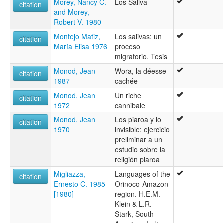
Morey, Nancy C.
Los Sáliva
citation
and Morey,
Robert V. 1980
Montejo Matiz,
Los salivas: un
citation
María Elisa 1976
proceso
migratorio. Tesis
Monod, Jean
Wora, la déesse
citation
1987
cachée
Monod, Jean
Un riche
citation
1972
cannibale
Monod, Jean
Los piaroa y lo
citation
1970
invisible: ejercicio
preliminar a un
estudio sobre la
religión piaroa
Migliazza,
Languages of the
citation
Ernesto C. 1985
Orinoco-Amazon
[1980]
region. H.E.M.
Klein & L.R.
Stark, South