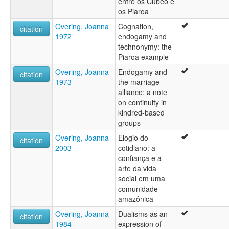
entre os Cubeo e
os Piaroa
Overing, Joanna
Cognation,
citation
1972
endogamy and
technonymy: the
Piaroa example
Overing, Joanna
Endogamy and
citation
1973
the marriage
alliance: a note
on continuity in
kindred-based
groups
Overing, Joanna
Elogio do
citation
2003
cotidiano: a
confiança e a
arte da vida
social em uma
comunidade
amazônica
Overing, Joanna
Dualisms as an
citation
1984
expression of