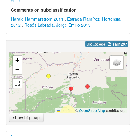
2017
.
Comments on subclassification
Harald Hammarström 2011
,
Estrada Ramírez, Hortensia
2012
,
Rosés Labrada, Jorge Emilio 2019
Glottocode:
sali1297
+
−
Leaflet
|
©
OpenStreetMap
contributors
show big map