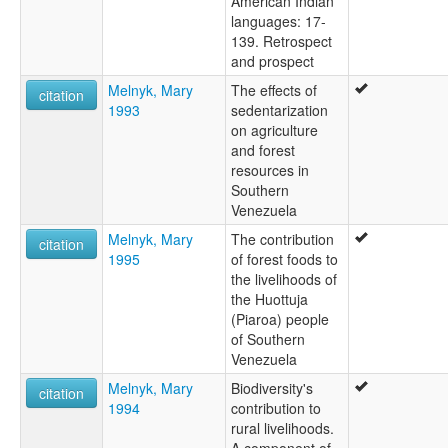
American Indian
languages: 17-
139. Retrospect
and prospect
Melnyk, Mary
The effects of
citation
1993
sedentarization
on agriculture
and forest
resources in
Southern
Venezuela
Melnyk, Mary
The contribution
citation
1995
of forest foods to
the livelihoods of
the Huottuja
(Piaroa) people
of Southern
Venezuela
Melnyk, Mary
Biodiversity's
citation
1994
contribution to
rural livelihoods.