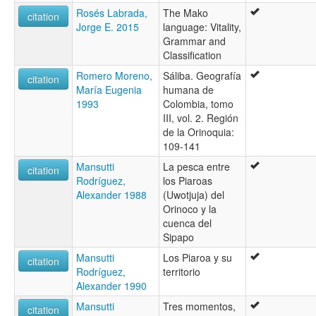
Rosés Labrada,
The Mako
citation
Jorge E. 2015
language: Vitality,
Grammar and
Classification
Romero Moreno,
Sáliba. Geografía
citation
María Eugenia
humana de
1993
Colombia, tomo
III, vol. 2. Región
de la Orinoquia:
109-141
Mansutti
La pesca entre
citation
Rodríguez,
los Piaroas
Alexander 1988
(Uwotjuja) del
Orinoco y la
cuenca del
Sipapo
Mansutti
Los Piaroa y su
citation
Rodríguez,
territorio
Alexander 1990
Mansutti
Tres momentos,
citation