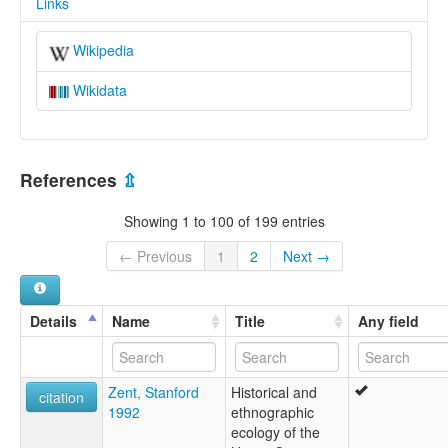
Links
Wikipedia
Wikidata
References
⇫
Showing 1 to 100 of 199 entries
← Previous
1
2
Next →
Details
Name
Title
Any field
Zent, Stanford
Historical and
citation
1992
ethnographic
ecology of the