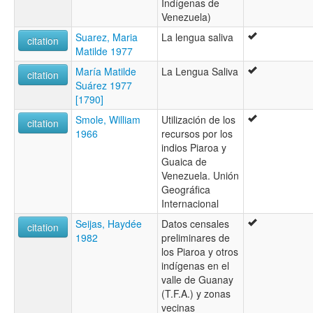
Indígenas de
Venezuela)
Suarez, Maria
La lengua saliva
citation
Matilde 1977
María Matilde
La Lengua Saliva
citation
Suárez 1977
[1790]
Smole, William
Utilización de los
citation
1966
recursos por los
indios Piaroa y
Guaica de
Venezuela. Unión
Geográfica
Internacional
Seijas, Haydée
Datos censales
citation
1982
preliminares de
los Piaroa y otros
indígenas en el
valle de Guanay
(T.F.A.) y zonas
vecinas