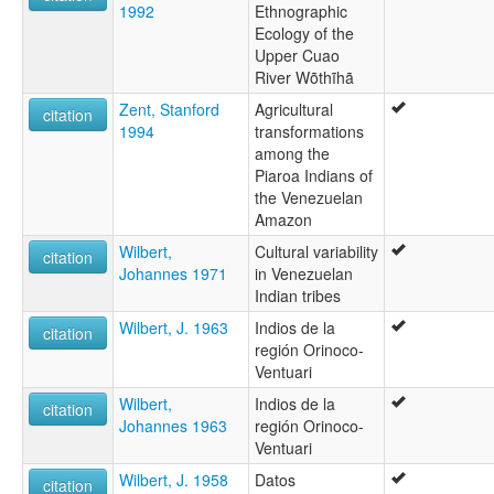
1992
Ethnographic
Ecology of the
Upper Cuao
River Wõthĩhã
Zent, Stanford
Agricultural
citation
1994
transformations
among the
Piaroa Indians of
the Venezuelan
Amazon
Wilbert,
Cultural variability
citation
Johannes 1971
in Venezuelan
Indian tribes
Wilbert, J. 1963
Indios de la
citation
región Orinoco-
Ventuari
Wilbert,
Indios de la
citation
Johannes 1963
región Orinoco-
Ventuari
Wilbert, J. 1958
Datos
citation