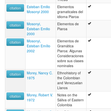
Esteban Emilio
Elementos
citation
Mosonyi 2000
gramaticales del
idioma Piaroa
Mosonyi,
Elementos de
citation
Esteban Emilio
Piaroa
2000
Mosonyi,
Elementos de
citation
Esteban Emílio
Gramática
2002
Piaroa: Algunas
Consideraciones
sobre sus clases
nominales
Morey, Nancy C.
Ethnohistory of
citation
1975
the Colombian
and Venezuelan
Llanos
Morey, Robert V.
Notes on the
citation
1972
Sáliva of Eastern
Colombia