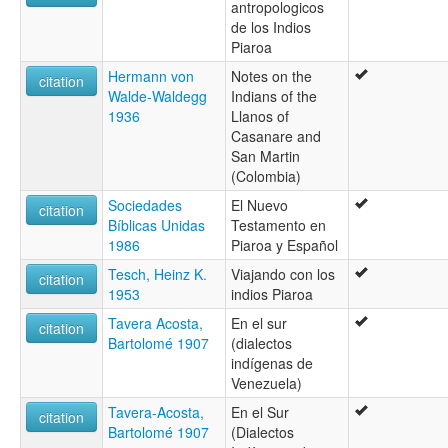
antropologicos
de los Indios
Piaroa
Hermann von
Notes on the
citation
Walde-Waldegg
Indians of the
1936
Llanos of
Casanare and
San Martin
(Colombia)
Sociedades
El Nuevo
citation
Bíblicas Unidas
Testamento en
1986
Piaroa y Español
Tesch, Heinz K.
Viajando con los
citation
1953
indios Piaroa
Tavera Acosta,
En el sur
citation
Bartolomé 1907
(dialectos
indígenas de
Venezuela)
Tavera-Acosta,
En el Sur
citation
Bartolomé 1907
(Dialectos