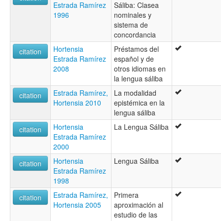
Estrada Ramírez
Sáliba: Clasea
1996
nominales y
sistema de
concordancia
Hortensia
Préstamos del
citation
Estrada Ramírez
español y de
2008
otros idiomas en
la lengua sáliba
Estrada Ramírez,
La modalidad
citation
Hortensia 2010
epistémica en la
lengua sáliba
Hortensia
La Lengua Sáliba
citation
Estrada Ramírez
2000
Hortensia
Lengua Sáliba
citation
Estrada Ramírez
1998
Estrada Ramírez,
Primera
citation
Hortensia 2005
aproximación al
estudio de las