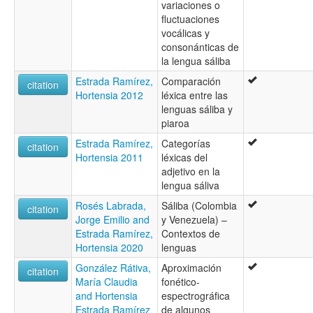
variaciones o
fluctuaciones
vocálicas y
consonánticas de
la lengua sáliba
Estrada Ramírez,
Comparación
citation
Hortensia 2012
léxica entre las
lenguas sáliba y
piaroa
Estrada Ramírez,
Categorías
citation
Hortensia 2011
léxicas del
adjetivo en la
lengua sáliva
Rosés Labrada,
Sáliba (Colombia
citation
Jorge Emilio and
y Venezuela) –
Estrada Ramírez,
Contextos de
Hortensia 2020
lenguas
González Rátiva,
Aproximación
citation
María Claudia
fonético-
and Hortensia
espectrográfica
Estrada Ramírez
de algunos