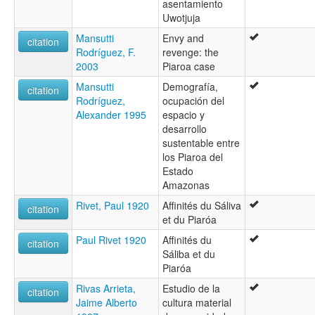
asentamiento
Uwotjuja
Mansutti
Envy and
citation
Rodríguez, F.
revenge: the
2003
Piaroa case
Mansutti
Demografía,
citation
Rodríguez,
ocupación del
Alexander 1995
espacio y
desarrollo
sustentable entre
los Piaroa del
Estado
Amazonas
Rivet, Paul 1920
Affinités du Sáliva
citation
et du Piaróa
Paul Rivet 1920
Affinités du
citation
Sáliba et du
Piaróa
Rivas Arrieta,
Estudio de la
citation
Jaime Alberto
cultura material