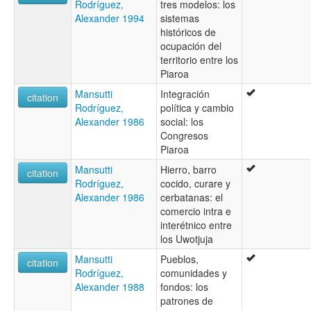
Rodríguez,
tres modelos: los
Alexander 1994
sistemas
históricos de
ocupación del
territorio entre los
Piaroa
Mansutti
Integración
citation
Rodríguez,
política y cambio
Alexander 1986
social: los
Congresos
Piaroa
Mansutti
Hierro, barro
citation
Rodríguez,
cocido, curare y
Alexander 1986
cerbatanas: el
comercio intra e
interétnico entre
los Uwotjuja
Mansutti
Pueblos,
citation
Rodríguez,
comunidades y
Alexander 1988
fondos: los
patrones de