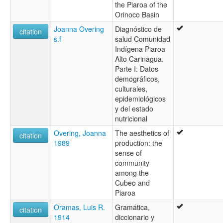
the Piaroa of the
Orinoco Basin
Joanna Overing
Diagnóstico de
citation
s.f
salud Comunidad
Indígena Piaroa
Alto Carinagua.
Parte I: Datos
demográficos,
culturales,
epidemiológicos
y del estado
nutricional
Overing, Joanna
The aesthetics of
citation
1989
production: the
sense of
community
among the
Cubeo and
Piaroa
Oramas, Luis R.
Gramática,
citation
1914
diccionario y