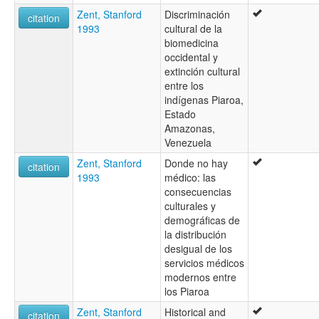
Zent, Stanford
Discriminación
citation
1993
cultural de la
biomedicina
occidental y
extinción cultural
entre los
indígenas Piaroa,
Estado
Amazonas,
Venezuela
Zent, Stanford
Donde no hay
citation
1993
médico: las
consecuencias
culturales y
demográficas de
la distribución
desigual de los
servicios médicos
modernos entre
los Piaroa
Zent, Stanford
Historical and
citation