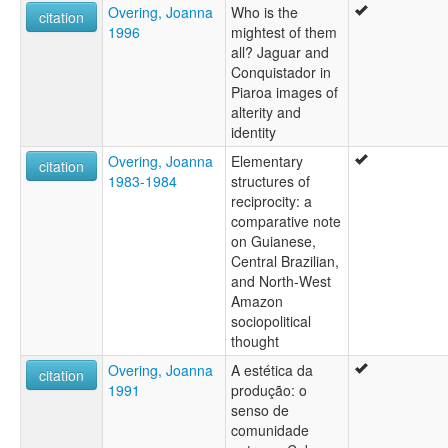
Overing, Joanna
Who is the
citation
1996
mightest of them
all? Jaguar and
Conquistador in
Piaroa images of
alterity and
identity
Overing, Joanna
Elementary
citation
1983-1984
structures of
reciprocity: a
comparative note
on Guianese,
Central Brazilian,
and North-West
Amazon
sociopolitical
thought
Overing, Joanna
A estética da
citation
1991
produção: o
senso de
comunidade