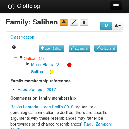
Glottolog
Languages
Family:
Saliban
Families
Classification
Language Search
open Saliban
expand all
collapse all
References
▼
Saliban (3)
►
Reference Search
Maco-Piaroa (2)
Sáliba
GlottoScope
Family membership references
About
Raoul Zamponi 2017
Comments on family membership
Rosés Labrada, Jorge Emilio 2019
argues for a
genealogical connection to Jodi but there are specific
arguments why these resemblances may rather be
borrowings (and chance resemblances)
Raoul Zamponi