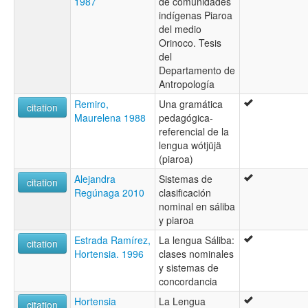
1987
de comunidades
indígenas Piaroa
del medio
Orinoco. Tesis
del
Departamento de
Antropología
Remiro,
Una gramática
citation
Maurelena 1988
pedagógica-
referencial de la
lengua wótjüjä
(piaroa)
Alejandra
Sistemas de
citation
Regúnaga 2010
clasificación
nominal en sáliba
y piaroa
Estrada Ramírez,
La lengua Sáliba:
citation
Hortensia. 1996
clases nominales
y sistemas de
concordancia
Hortensia
La Lengua
citation