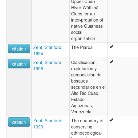
Upper Cuao
River Wõth'hã:
Clues for an
inter-pretation of
native Guianese
social
organization
Zent, Stanford
The Piaroa
citation
1994
Zent, Stanford
Clasificación,
citation
1995
explotación y
composición de
bosques
secundarios en el
Alto Río Cuao,
Estado
Amazonas,
Venezuela
Zent, Stanford
The quandary of
citation
1999
conserving
ethnoecological