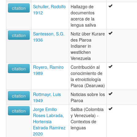
Schuller, Rodolfo
Hallazgo de
citation
1912
documentos
acerca de la
lengua saliva
Santesson, S.G.
Notiz über Kurare
citation
1936
des Piaroa
Indianer in
westlichen
Venezuela
Royero, Ramiro
Contribución al
citation
1989
conocimiento de
la etnoictiología
Piaroa (Dearuwa)
Rottmayr, Luis
Noticias sobre los
citation
1949
Piaroa
Jorge Emilio
Saliba (Colombia
citation
Roses Labrada,
y Venezuela) -
Hortensia
Contextos de
Estrada Ramirez
lenguas
2020