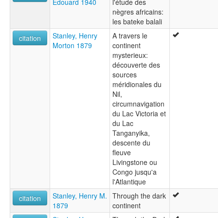
Edouard 1940
l'étude des
nègres africains:
les bateke balali
Stanley, Henry
A travers le
citation
Morton 1879
continent
mysterieux:
découverte des
sources
méridionales du
Nil,
circumnavigation
du Lac Victoria et
du Lac
Tanganyika,
descente du
fleuve
Livingstone ou
Congo jusqu'a
l'Atlantique
Stanley, Henry M.
Through the dark
citation
1879
continent