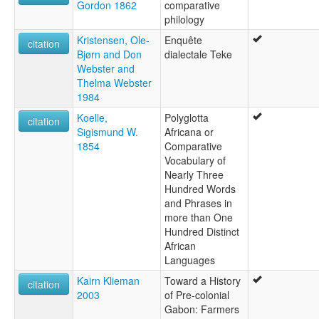
Gordon 1862
comparative
philology
Kristensen, Ole-
Enquête
citation
Bjørn and Don
dialectale Teke
Webster and
Thelma Webster
1984
Koelle,
Polyglotta
citation
Sigismund W.
Africana or
1854
Comparative
Vocabulary of
Nearly Three
Hundred Words
and Phrases in
more than One
Hundred Distinct
African
Languages
Kairn Klieman
Toward a History
citation
2003
of Pre-colonial
Gabon: Farmers