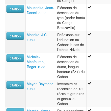
du Congo)
Mouandza, Jean-
Éléments de
citation
Daniel 2002
description du
iyaa (parler bantu
du Congo-
Brazzaville)
Mondzo, J.C.
Réflexions sur
citation
1980
l'éducation au
Gabon: le cas de
l'ethnie Ndzebi
Mickala-
Eléments de
citation
Manfoumbi,
description du
Roger 1988
duma, langue
bantoue (B51) du
Gabon
Mayer, Raymond
Inventaire et
citation
1989
recension de 130
récits migratoires
originaux du
Gabon
Marchal-Nasse,
De la phonologie