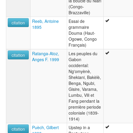
la boucle du Niari
(Congo-
Brazzaville)
Reeb, Antoine
Essai de
citation
1895
grammaire
Douma (Haut-
Ogowe, Congo
Français)
Ratanga-Atoz,
Les peuples du
citation
Anges F. 1999
Gabon
occidental:
Ng'omyènè,
Shekiani, Bakèlè,
Benga, Ngubi,
Gisire, Varama,
Lumbu, Vili et
Fang pendant la
première periode
coloniale (1839-
1914)
Puèch, Gilbert
Upstep in a
citation