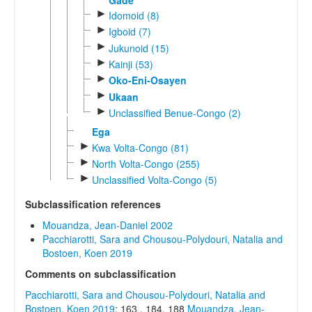
►
Idomoid (8)
►
Igboid (7)
►
Jukunoid (15)
►
Kainji (53)
►
Oko-Eni-Osayen
►
Ukaan
►
Unclassified Benue-Congo (2)
Ega
►
Kwa Volta-Congo (81)
►
North Volta-Congo (255)
►
Unclassified Volta-Congo (5)
Subclassification references
Mouandza, Jean-Daniel 2002
Pacchiarotti, Sara and Chousou-Polydouri, Natalia and
Bostoen, Koen 2019
Comments on subclassification
Pacchiarotti, Sara and Chousou-Polydouri, Natalia and
Bostoen, Koen 2019
: 163 , 184, 188
Mouandza, Jean-