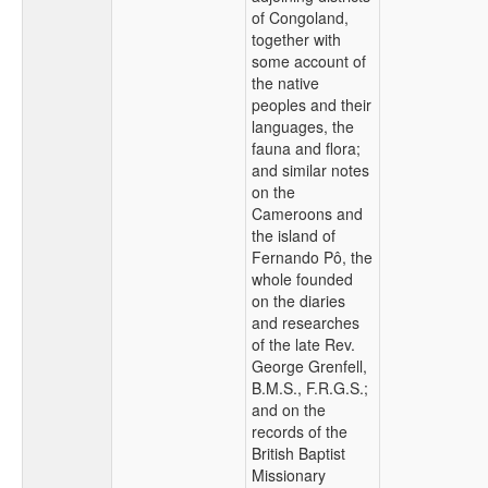
of Congoland,
together with
some account of
the native
peoples and their
languages, the
fauna and flora;
and similar notes
on the
Cameroons and
the island of
Fernando Pô, the
whole founded
on the diaries
and researches
of the late Rev.
George Grenfell,
B.M.S., F.R.G.S.;
and on the
records of the
British Baptist
Missionary