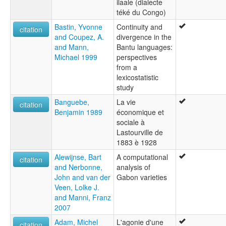
ilaale (dialecte
téké du Congo)
Bastin, Yvonne
Continuity and
citation
and Coupez, A.
divergence in the
and Mann,
Bantu languages:
Michael 1999
perspectives
from a
lexicostatistic
study
Banguebe,
La vie
citation
Benjamin 1989
économique et
sociale à
Lastourville de
1883 è 1928
Alewijnse, Bart
A computational
citation
and Nerbonne,
analysis of
John and van der
Gabon varieties
Veen, Lolke J.
and Manni, Franz
2007
Adam, Michel
L'agonie d'une
citation