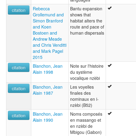
Rebecca
Bantu expansion
citation
Grollemund and
shows that
Simon Branford
habitat alters the
and Koen
route and pace of
Bostoen and
human dispersals
Andrew Meade
and Chris Venditti
and Mark Pagel
2015
Blanchon, Jean
Note sur l'histoire
citation
Alain 1998
du système
vocalique nzèbi
Blanchon, Jean
Les voyelles
citation
Alain 1987
finales des
nominaux en i-
nzèbi (B52)
Blanchon, Jean
Noms composés
citation
Alain 1990
en massango et
en nzèbi de
Mbigou (Gabon)