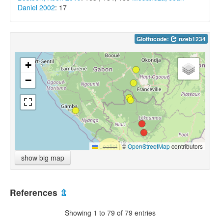
Daniel 2002
: 17
Glottocode:
nzeb1234
+
−
Leaflet
|
©
OpenStreetMap
contributors
show big map
References
⇫
Showing 1 to 79 of 79 entries