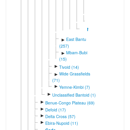
(4)
►
Yansi
Lwel
Nzadi
East Bantu
►
(257)
Mbam-Bubi
►
(15)
►
Tivoid (14)
Wide Grassfields
►
(71)
►
Yemne-Kimbi (7)
►
Unclassified Bantoid (1)
►
Benue-Congo Plateau (69)
►
Defoid (17)
►
Delta Cross (57)
►
Ebira-Nupoid (11)
Gade