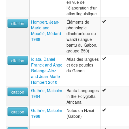
en vue de
l'élaboration d'un
atlas linguistique
Hombert, Jean-
Éléments de
citation
Marie and
phonologie
Mouélé, Médard
diachronique du
1988
wanzi (langue
bantu du Gabon,
groupe B50)
Idiata, Daniel
Atlas des langues
citation
Franck and Ange
et des peuples
Ratanga-Atoz
du Gabon
and Jean-Marie
Hombert 2010
Guthrie, Malcolm
Bantu Languages
citation
1964
in the Polyglotta
Africana
Guthrie, Malcolm
Notes on Nzɛbi
citation
1968
(Gabon)