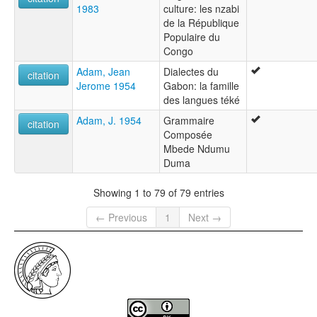
1983
culture: les nzabi
de la République
Populaire du
Congo
Adam, Jean
Dialectes du
citation
Jerome 1954
Gabon: la famille
des langues téké
Adam, J. 1954
Grammaire
citation
Composée
Mbede Ndumu
Duma
Showing 1 to 79 of 79 entries
← Previous
1
Next →