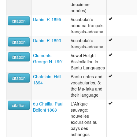
deuxième
années)
Dahin, P. 1895
Vocabulaire
citation
adouma-français,
français-adouma
Dahin, P. 1893
Vocabulaire
citation
français-adouma
Clements,
Vowel Height
citation
George N. 1991
Assimilation in
Bantu Languages
Chatelain, Héli
Bantu notes and
citation
1894
vocabularies, 3:
the Ma-Iaka and
their language
du Chaillu, Paul
L'Afrique
citation
Belloni 1868
sauvage:
nouvelles
excursions au
pays des
ashangos