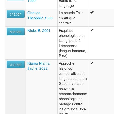
1990
Bantu tone
language
Obenga,
Le peuple Teke
citation
Théophile 1988
en Afrique
centrale
Ntolo, B. 2001
Esquisse
citation
phonologique du
tsengi parlé à
Lémanassa
(langue bantoue,
B 53)
Niama-Niama,
Approche
citation
Japhet 2022
historico-
comparative des
langues bantu du
Gabon: vers de
nouveaux
embranchements
phonologiques
partagés entre
les groupes B50-