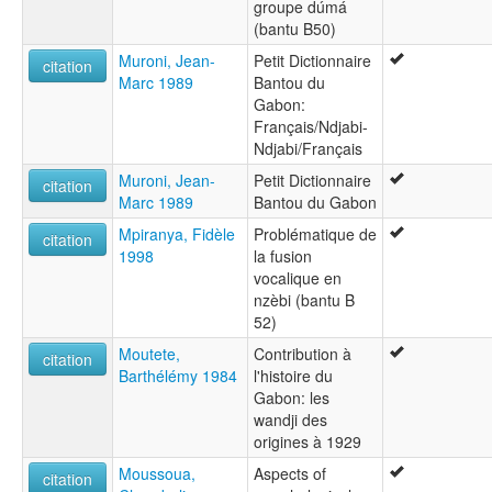
groupe dúmá
(bantu B50)
Muroni, Jean-
Petit Dictionnaire
citation
Marc 1989
Bantou du
Gabon:
Français/Ndjabi-
Ndjabi/Français
Muroni, Jean-
Petit Dictionnaire
citation
Marc 1989
Bantou du Gabon
Mpiranya, Fidèle
Problématique de
citation
1998
la fusion
vocalique en
nzèbi (bantu B
52)
Moutete,
Contribution à
citation
Barthélémy 1984
l'histoire du
Gabon: les
wandji des
origines à 1929
Moussoua,
Aspects of
citation