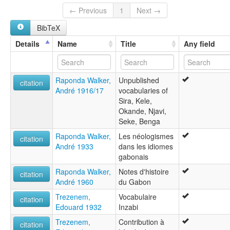
← Previous
1
Next →
BibTeX
Details
Name
Title
Any field
Raponda Walker,
Unpublished
citation
André 1916/17
vocabularies of
Sira, Kele,
Okande, Njavi,
Seke, Benga
Raponda Walker,
Les néologismes
citation
André 1933
dans les idiomes
gabonais
Raponda Walker,
Notes d'histoire
citation
André 1960
du Gabon
Trezenem,
Vocabulaire
citation
Edouard 1932
Inzabi
Trezenem,
Contribution à
citation