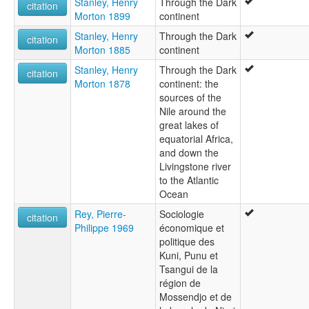
Stanley, Henry
Through the Dark
citation
Morton 1899
continent
Stanley, Henry
Through the Dark
citation
Morton 1885
continent
Stanley, Henry
Through the Dark
citation
Morton 1878
continent: the
sources of the
Nile around the
great lakes of
equatorial Africa,
and down the
Livingstone river
to the Atlantic
Ocean
Rey, Pierre-
Sociologie
citation
Philippe 1969
économique et
politique des
Kuni, Punu et
Tsangui de la
région de
Mossendjo et de