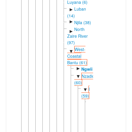
Luyana (6)
Luban
►
(14)
►
Njila (38)
North
►
Zaire River
(97)
West-
▼
Coastal
Bantu (61)
►
Ngwii
Nzadic
▼
(60)
Lweric
▼
(59)
Dingic
▼
(58)
►
Ding
Loange-
▼
Atlantic