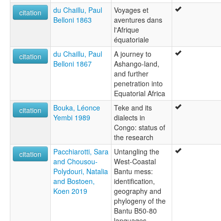
du Chaillu, Paul
Voyages et
citation
Belloni 1863
aventures dans
l'Afrique
équatoriale
du Chaillu, Paul
A journey to
citation
Belloni 1867
Ashango-land,
and further
penetration into
Equatorial Africa
Bouka, Léonce
Teke and its
citation
Yembi 1989
dialects in
Congo: status of
the research
Pacchiarotti, Sara
Untangling the
citation
and Chousou-
West-Coastal
Polydouri, Natalia
Bantu mess:
and Bostoen,
identification,
Koen 2019
geography and
phylogeny of the
Bantu B50-80
languages