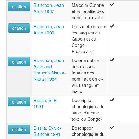
Blanchon, Jean
Malcolm Guthrie
citation
Alain 1987
et la tonalite des
nominaux nzèbi
Blanchon, Jean
Douze études sur
citation
Alain 1999
les langues du
Gabon et du
Congo-
Brazzaville
Blanchon, Jean
Détermination
citation
Alain and
des classes
François Nsuka-
tonales des
Nkutsi 1984
nominaux en ci-
vili, i-sangu et
inzèbi
Bissila, S. B.
Description
citation
1991
phonologique du
laale (dialecte
teke du Congo)
Bissila, Sylvie-
Description
citation
Blanche 1991
phonologique du