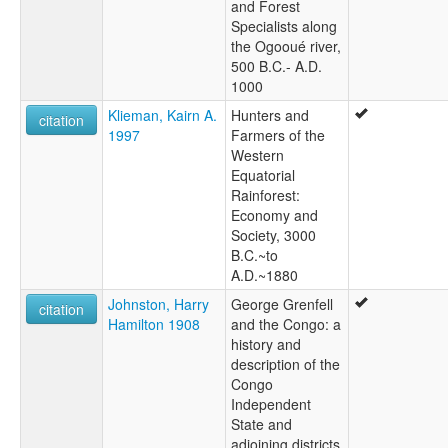
and Forest
Specialists along
the Ogooué river,
500 B.C.- A.D.
1000
Klieman, Kairn A.
Hunters and
citation
1997
Farmers of the
Western
Equatorial
Rainforest:
Economy and
Society, 3000
B.C.~to
A.D.~1880
Johnston, Harry
George Grenfell
citation
Hamilton 1908
and the Congo: a
history and
description of the
Congo
Independent
State and
adjoining districts