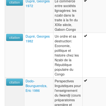
Dupré, Georges
Le commerce
citation
1972
entre sociétés
lignagères: les
nzabi dans la
traite à la fin du
XIXe siècle,
Gabon-Congo
Dupré, Georges
Un ordre et sa
citation
1982
destruction:
Economie,
politique et
histoire chez les
Nzabi de la
République
populaire du
Congo
Dodo-
Perspectives
citation
Bounguendza,
linguistiques pour
Eric 1986
l'enseignement
du liwandji (cours
préparatoires
première et