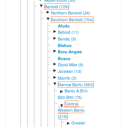
▼
Bantoid (729)
►
Northern Bantoid (24)
▼
Southern Bantoid (704)
Afudu
►
Beboid (11)
►
Bendic (9)
Bishuo
►
Buru-Angwe
Busuu
►
Ekoid-Mbe (9)
►
Jarawan (13)
►
Mamfe (3)
▼
Narrow Bantu (563)
Bantu A-B10-
►
B20-B30 (75)
Central-
▼
Western Bantu
(216)
Greater
►