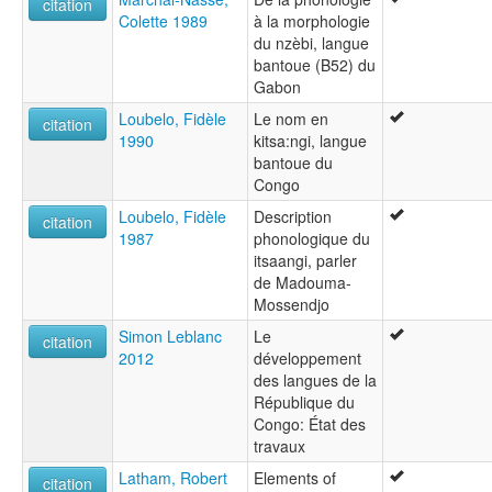
citation
Colette 1989
à la morphologie
du nzèbi, langue
bantoue (B52) du
Gabon
Loubelo, Fidèle
Le nom en
citation
1990
kitsa:ngi, langue
bantoue du
Congo
Loubelo, Fidèle
Description
citation
1987
phonologique du
itsaangi, parler
de Madouma-
Mossendjo
Simon Leblanc
Le
citation
2012
développement
des langues de la
République du
Congo: État des
travaux
Latham, Robert
Elements of
citation