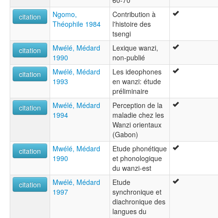
60-70
Ngomo,
Contribution à
citation
Théophile 1984
l'histoire des
tsengi
Mwélé, Médard
Lexique wanzi,
citation
1990
non-publié
Mwélé, Médard
Les ideophones
citation
1993
en wanzi: étude
préliminaire
Mwélé, Médard
Perception de la
citation
1994
maladie chez les
Wanzi orientaux
(Gabon)
Mwélé, Médard
Etude phonétique
citation
1990
et phonologique
du wanzi-est
Mwélé, Médard
Etude
citation
1997
synchronique et
diachronique des
langues du