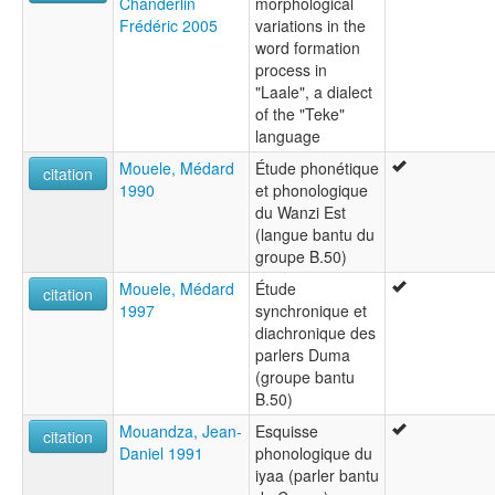
Chanderlin
morphological
Frédéric 2005
variations in the
word formation
process in
"Laale", a dialect
of the "Teke"
language
Mouele, Médard
Étude phonétique
citation
1990
et phonologique
du Wanzi Est
(langue bantu du
groupe B.50)
Mouele, Médard
Étude
citation
1997
synchronique et
diachronique des
parlers Duma
(groupe bantu
B.50)
Mouandza, Jean-
Esquisse
citation
Daniel 1991
phonologique du
iyaa (parler bantu