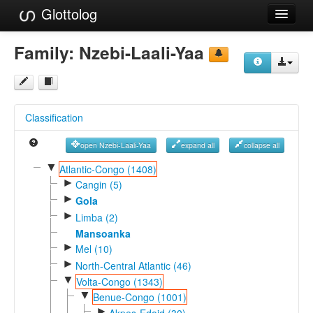
Glottolog
Languages
Family:
Nzebi-Laali-Yaa
Families
Language Search
Classification
References
open Nzebi-Laali-Yaa
expand all
collapse all
Reference Search
▼
Atlantic-Congo (1408)
►
GlottoScope
Cangin (5)
►
Gola
About
►
Limba (2)
Mansoanka
►
Mel (10)
►
North-Central Atlantic (46)
▼
Volta-Congo (1343)
▼
Benue-Congo (1001)
►
Akpes-Edoid (30)