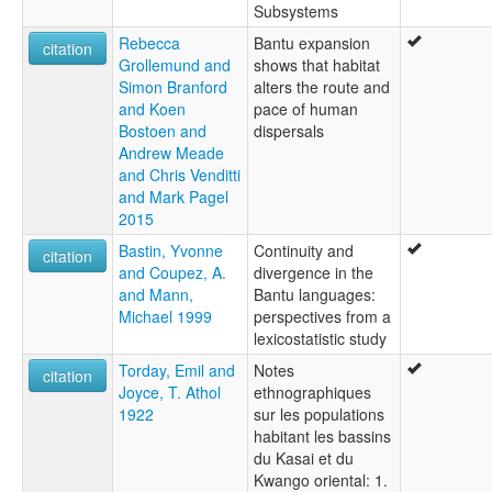
Subsystems
Rebecca
Bantu expansion
citation
Grollemund and
shows that habitat
Simon Branford
alters the route and
and Koen
pace of human
Bostoen and
dispersals
Andrew Meade
and Chris Venditti
and Mark Pagel
2015
Bastin, Yvonne
Continuity and
citation
and Coupez, A.
divergence in the
and Mann,
Bantu languages:
Michael 1999
perspectives from a
lexicostatistic study
Torday, Emil and
Notes
citation
Joyce, T. Athol
ethnographiques
1922
sur les populations
habitant les bassins
du Kasai et du
Kwango oriental: 1.