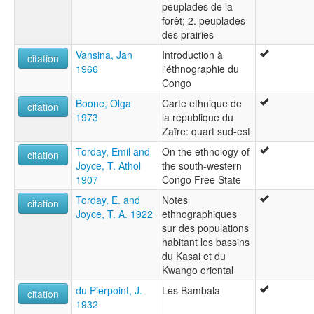
peuplades de la
forêt; 2. peuplades
des prairies
Vansina, Jan
Introduction à
citation
1966
l'éthnographie du
Congo
Boone, Olga
Carte ethnique de
citation
1973
la république du
Zaïre: quart sud-est
Torday, Emil and
On the ethnology of
citation
Joyce, T. Athol
the south-western
1907
Congo Free State
Torday, E. and
Notes
citation
Joyce, T. A. 1922
ethnographiques
sur des populations
habitant les bassins
du Kasai et du
Kwango oriental
du Pierpoint, J.
Les Bambala
citation
1932