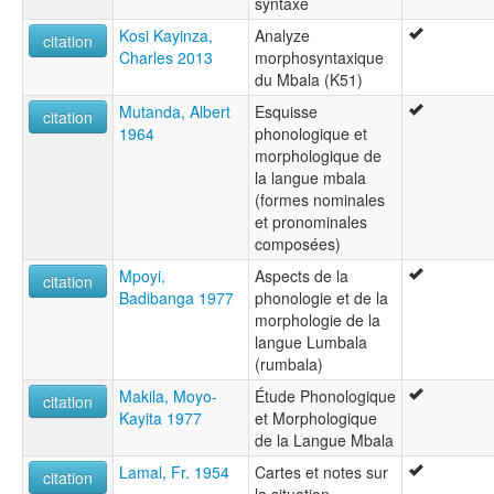
syntaxe
Kosi Kayinza,
Analyze
citation
Charles 2013
morphosyntaxique
du Mbala (K51)
Mutanda, Albert
Esquisse
citation
1964
phonologique et
morphologique de
la langue mbala
(formes nominales
et pronominales
composées)
Mpoyi,
Aspects de la
citation
Badibanga 1977
phonologie et de la
morphologie de la
langue Lumbala
(rumbala)
Makila, Moyo-
Étude Phonologique
citation
Kayita 1977
et Morphologique
de la Langue Mbala
Lamal, Fr. 1954
Cartes et notes sur
citation