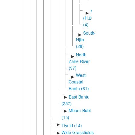
Sonde
Mbundu
►
(H.20)
(4)
Southern
►
Njila
(28)
North
►
Zaire River
(97)
West-
►
Coastal
Bantu (61)
East Bantu
►
(257)
Mbam-Bubi
►
(15)
►
Tivoid (14)
Wide Grassfields
►