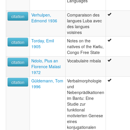
Languages
Verhulpen,
Comparaison des
citation
Edmond 1936
langues Luba avec
des langues
voisines
Torday, Emil
Notes on the
citation
1905
natives of the Kwilu,
Congo Free State
Ndolo, Pius an
Vocabulaire mbala
citation
Florence Malasi
1972
Güldemann, Tom
Verbalmorphologie
citation
1996
und
Nebenprädikationen
im Bantu: Eine
Studie zur
funktional
motivierten Genese
eines
konjugationalen