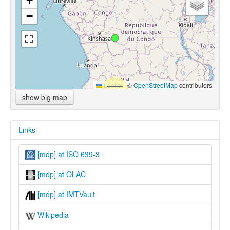
+
−
Leaflet
|
©
OpenStreetMap
contributors
show big map
Links
[mdp] at ISO 639-3
[mdp] at OLAC
[mdp] at IMTVault
Wikipedia