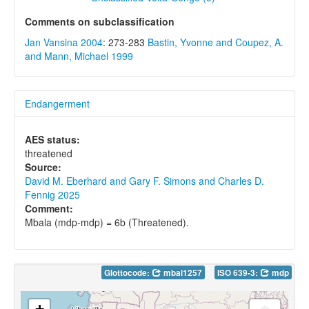
Comments on subclassification
Jan Vansina 2004
: 273-283
Bastin, Yvonne and Coupez, A.
and Mann, Michael 1999
Endangerment
AES status:
threatened
Source:
David M. Eberhard and Gary F. Simons and Charles D.
Fennig 2025
Comment:
Mbala (mdp-mdp) = 6b (Threatened).
Glottocode:
mbal1257
ISO 639-3:
mdp