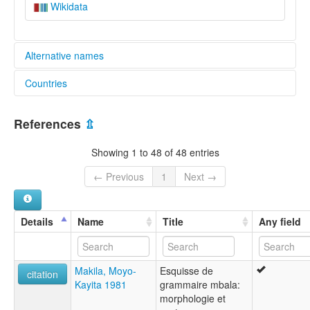
Wikidata
Alternative names
Countries
lexvo:
Mbala [en]
Congo, The Democratic Republic of the [CD]
multitree:
References
⇫
Gimbala
Mbala
Showing 1 to 48 of 48 entries
Rumbala
← Previous
1
Next →
Details
Name
Title
Any field
Makila, Moyo-
Esquisse de
citation
Kayita 1981
grammaire mbala:
morphologie et