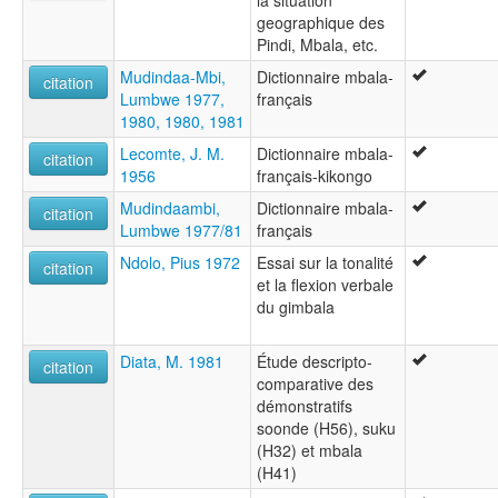
la situation
geographique des
Pindi, Mbala, etc.
Mudindaa-Mbi,
Dictionnaire mbala-
citation
Lumbwe 1977,
français
1980, 1980, 1981
Lecomte, J. M.
Dictionnaire mbala-
citation
1956
français-kikongo
Mudindaambi,
Dictionnaire mbala-
citation
Lumbwe 1977/81
français
Ndolo, Pius 1972
Essai sur la tonalité
citation
et la flexion verbale
du gimbala
Diata, M. 1981
Étude descripto-
citation
comparative des
démonstratifs
soonde (H56), suku
(H32) et mbala
(H41)