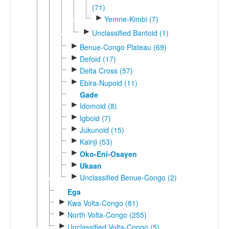
(71)
►
Yemne-Kimbi (7)
►
Unclassified Bantoid (1)
►
Benue-Congo Plateau (69)
►
Defoid (17)
►
Delta Cross (57)
►
Ebira-Nupoid (11)
Gade
►
Idomoid (8)
►
Igboid (7)
►
Jukunoid (15)
►
Kainji (53)
►
Oko-Eni-Osayen
►
Ukaan
►
Unclassified Benue-Congo (2)
Ega
►
Kwa Volta-Congo (81)
►
North Volta-Congo (255)
►
Unclassified Volta-Congo (5)