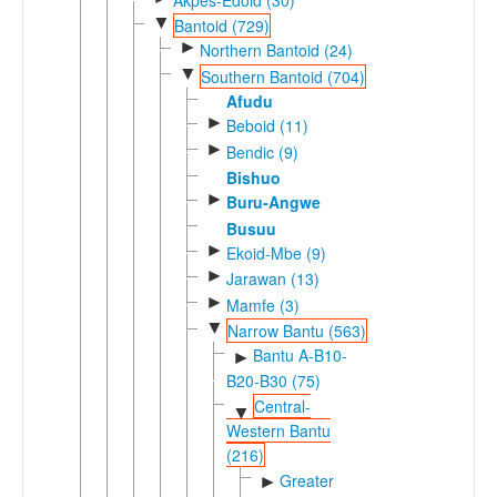
▼
Bantoid (729)
►
Northern Bantoid (24)
▼
Southern Bantoid (704)
Afudu
►
Beboid (11)
►
Bendic (9)
Bishuo
►
Buru-Angwe
Busuu
►
Ekoid-Mbe (9)
►
Jarawan (13)
►
Mamfe (3)
▼
Narrow Bantu (563)
Bantu A-B10-
►
B20-B30 (75)
Central-
▼
Western Bantu
(216)
Greater
►