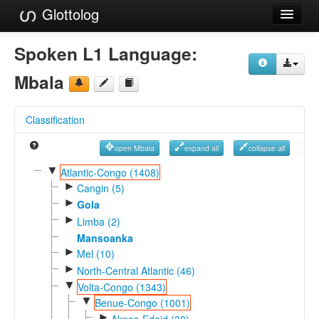
Glottolog
Languages
Spoken L1 Language:
Families
Mbala
Language Search
Classification
References
open Mbala
expand all
collapse all
Reference Search
▼
Atlantic-Congo (1408)
►
GlottoScope
Cangin (5)
►
Gola
About
►
Limba (2)
Mansoanka
►
Mel (10)
►
North-Central Atlantic (46)
▼
Volta-Congo (1343)
▼
Benue-Congo (1001)
►
Akpes-Edoid (30)