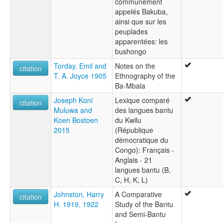
communément
appelés Bakuba,
ainsi que sur les
peuplades
apparentées: les
bushongo
Torday, Emil and
Notes on the
citation
T. A. Joyce 1905
Ethnography of the
Ba-Mbala
Joseph Koni
Lexique comparé
citation
Muluwa and
des langues bantu
Koen Bostoen
du Kwilu
2015
(République
démocratique du
Congo): Français -
Anglais - 21
langues bantu (B,
C, H, K, L)
Johnston, Harry
A Comparative
citation
H. 1919, 1922
Study of the Bantu
and Semi-Bantu