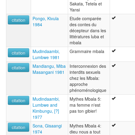
Sakata, Tetela et
Yansi
Pongo, Kivula
Etude comparée
citation
1984
des contes du
décepteur dans les
littératures luba et
mbala
Mudindaambi,
Grammaire mbala
citation
Lumbwe 1981
Mandiangu, Miba
Interconnexion des
citation
Masangani 1981
interdits sexuels
chez les Mbala:
approche
phénoménologique
Mudindaambi,
Mythes Mbala 5:
citation
Lumbwe and
ma femme n'est
Kimbungu, [?]
pas ton gibier!
1977
Sona, Gisaangi
Mythes Mbala 4:
citation
1974
dieu nous a tout