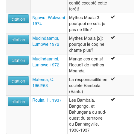
confié excepté cette
forêt!
Ngawu, Wukweni
Mythes Mbala 3:
citation
1974
pourquoi ne suis-je
pas né fille?
Mudindaambi,
Mythes Mbala [2]:
citation
Lumbwe 1972
pourqoui le coq ne
chante plus?
Mudindaambi,
Mange ces dents!
citation
Lumbwe 1972
Recueil de mythes
Mbanda
Mafema, C.
La responsabilité en
citation
1962/63
société Bambala
(Bantu)
Roulin, H. 1937
Les Bambala,
citation
Bangongo, et
Bahungana du sud-
ouest du territoire
du Banningville,
1936-1937