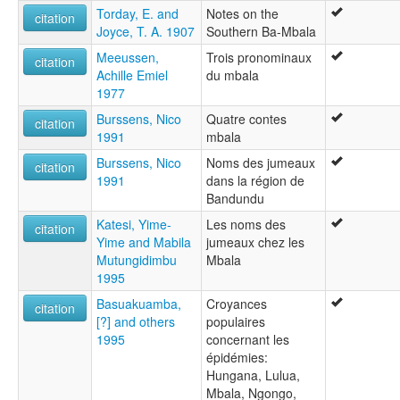
Torday, E. and
Notes on the
citation
Joyce, T. A. 1907
Southern Ba-Mbala
Meeussen,
Trois pronominaux
citation
Achille Emiel
du mbala
1977
Burssens, Nico
Quatre contes
citation
1991
mbala
Burssens, Nico
Noms des jumeaux
citation
1991
dans la région de
Bandundu
Katesi, Yime-
Les noms des
citation
Yime and Mabila
jumeaux chez les
Mutungidimbu
Mbala
1995
Basuakuamba,
Croyances
citation
[?] and others
populaires
1995
concernant les
épidémies:
Hungana, Lulua,
Mbala, Ngongo,