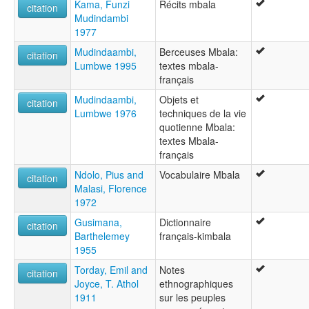
Kama, Funzi
Récits mbala
citation
Mudindambi
1977
Mudindaambi,
Berceuses Mbala:
citation
Lumbwe 1995
textes mbala-
français
Mudindaambi,
Objets et
citation
Lumbwe 1976
techniques de la vie
quotienne Mbala:
textes Mbala-
français
Ndolo, Pius and
Vocabulaire Mbala
citation
Malasi, Florence
1972
Gusimana,
Dictionnaire
citation
Barthelemey
français-kimbala
1955
Torday, Emil and
Notes
citation
Joyce, T. Athol
ethnographiques
1911
sur les peuples