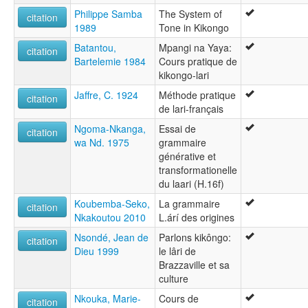
Philippe Samba
The System of
citation
1989
Tone in Kikongo
Batantou,
Mpangi na Yaya:
citation
Bartelemie 1984
Cours pratique de
kikongo-lari
Jaffre, C. 1924
Méthode pratique
citation
de lari-français
Ngoma-Nkanga,
Essai de
citation
wa Nd. 1975
grammaire
générative et
transformationelle
du laari (H.16f)
Koubemba-Seko,
La grammaire
citation
Nkakoutou 2010
L.árí des origines
Nsondé, Jean de
Parlons kikôngo:
citation
Dieu 1999
le lâri de
Brazzaville et sa
culture
Nkouka, Marie-
Cours de
citation