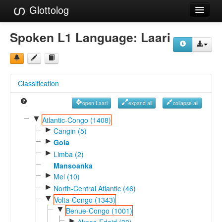
Glottolog
Languages
Spoken L1 Language:
Laari
Families
Language Search
Classification
References
open Laari
expand all
collapse all
Reference Search
▼
Atlantic-Congo (1408)
►
GlottoScope
Cangin (5)
►
Gola
About
►
Limba (2)
Mansoanka
►
Mel (10)
►
North-Central Atlantic (46)
▼
Volta-Congo (1343)
▼
Benue-Congo (1001)
►
Akpes-Edoid (30)