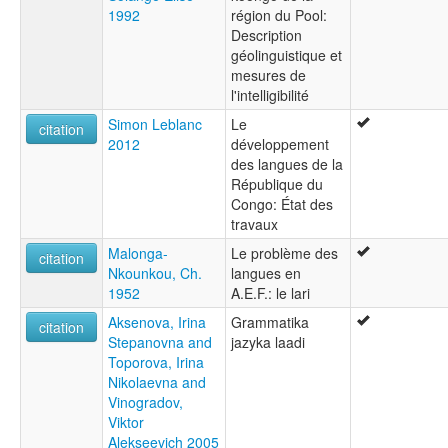
1992
région du Pool:
Description
géolinguistique et
mesures de
l'intelligibilité
Simon Leblanc
Le
citation
2012
développement
des langues de la
République du
Congo: État des
travaux
Malonga-
Le problème des
citation
Nkounkou, Ch.
langues en
1952
A.E.F.: le lari
Aksenova, Irina
Grammatika
citation
Stepanovna and
jazyka laadi
Toporova, Irina
Nikolaevna and
Vinogradov,
Viktor
Alekseevich 2005