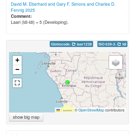
David M. Eberhard and Gary F. Simons and Charles D.
Fennig 2025
Comment:
Laari (ldi-ldi) = 5 (Developing).
Glottocode:
laar1238
ISO 639-3:
ldi
+
−
Leaflet
|
©
OpenStreetMap
contributors
show big map