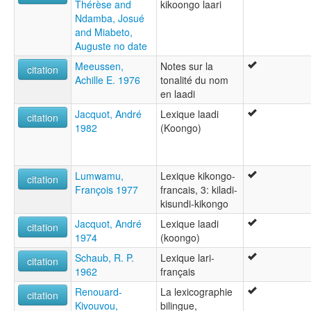
Thérèse and
kikoongo laari
Ndamba, Josué
and Miabeto,
Auguste no date
Meeussen,
Notes sur la
citation
Achille E. 1976
tonalité du nom
en laadi
Jacquot, André
Lexique laadi
citation
1982
(Koongo)
Lumwamu,
Lexique kikongo-
citation
François 1977
francais, 3: kiladi-
kisundi-kikongo
Jacquot, André
Lexique laadi
citation
1974
(koongo)
Schaub, R. P.
Lexique lari-
citation
1962
français
Renouard-
La lexicographie
citation
Kivouvou,
bilingue,