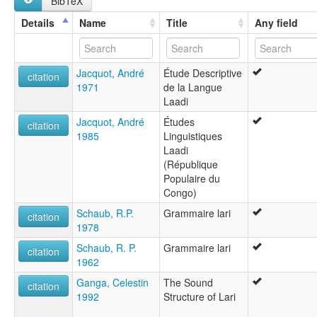
BibTeX
Lari
Details
Name
Title
Any field
Jacquot, André
Étude Descriptive
citation
1971
de la Langue
Laadi
Jacquot, André
Études
citation
1985
Linguistiques
Laadi
(République
Populaire du
Congo)
Schaub, R.P.
Grammaire lari
citation
1978
Schaub, R. P.
Grammaire lari
citation
1962
Ganga, Celestin
The Sound
citation
1992
Structure of Lari