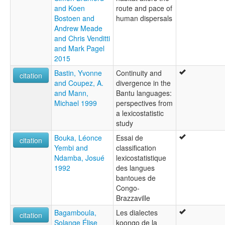
and Koen
route and pace of
Bostoen and
human dispersals
Andrew Meade
and Chris Venditti
and Mark Pagel
2015
Bastin, Yvonne
Continuity and
citation
and Coupez, A.
divergence in the
and Mann,
Bantu languages:
Michael 1999
perspectives from
a lexicostatistic
study
Bouka, Léonce
Essai de
citation
Yembi and
classification
Ndamba, Josué
lexicostatistique
1992
des langues
bantoues de
Congo-
Brazzaville
Bagamboula,
Les dialectes
citation
Solange Élise
koongo de la