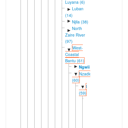
Luyana (6)
Luban
►
(14)
►
Njila (38)
North
►
Zaire River
(97)
West-
▼
Coastal
Bantu (61)
►
Ngwii
Nzadic
▼
(60)
Lweric
▼
(59)
Dingic
▼
(58)
►
Ding
Loange-
▼
Atlantic