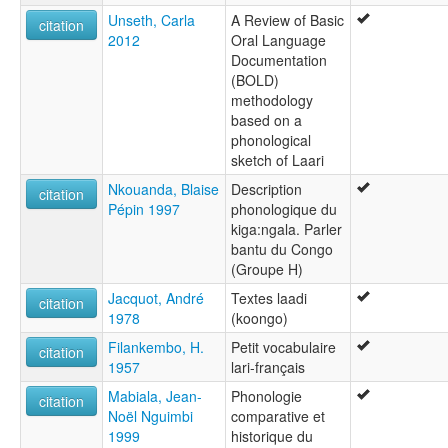
Unseth, Carla
A Review of Basic
citation
2012
Oral Language
Documentation
(BOLD)
methodology
based on a
phonological
sketch of Laari
Nkouanda, Blaise
Description
citation
Pépin 1997
phonologique du
kiga:ngala. Parler
bantu du Congo
(Groupe H)
Jacquot, André
Textes laadi
citation
1978
(koongo)
Filankembo, H.
Petit vocabulaire
citation
1957
lari-français
Mabiala, Jean-
Phonologie
citation
Noël Nguimbi
comparative et
1999
historique du