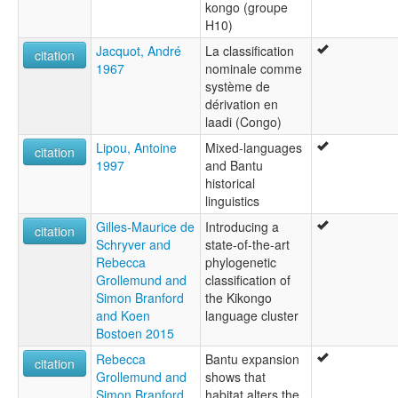
kongo (groupe
H10)
Jacquot, André
La classification
citation
1967
nominale comme
système de
dérivation en
laadi (Congo)
Lipou, Antoine
Mixed-languages
citation
1997
and Bantu
historical
linguistics
Gilles-Maurice de
Introducing a
citation
Schryver and
state-of-the-art
Rebecca
phylogenetic
Grollemund and
classification of
Simon Branford
the Kikongo
and Koen
language cluster
Bostoen 2015
Rebecca
Bantu expansion
citation
Grollemund and
shows that
Simon Branford
habitat alters the