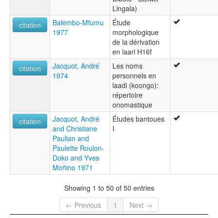
Lingala)
Balembo-Mfumu
Étude
citation
1977
morphologique
de la dérivation
en laari H16f
Jacquot, André
Les noms
citation
1974
personnels en
laadi (koongo):
répertoire
onomastique
Jacquot, André
Études bantoues
citation
and Christiane
I
Paulian and
Paulette Roulon-
Doko and Yves
Moñino 1971
Showing 1 to 50 of 50 entries
← Previous
1
Next →