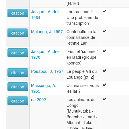
(H.16f)
Jacquot, André
Lari ou Laadi?
citation
1964
Une problème de
transcription
Malonga, J. 1957
Contribution à la
citation
connaisance de
l'ethnie Lari
Jacquot, André
'Feu' et 'sommeil'
citation
1970
en laadi (groupe
koongo)
Pouabou, J. 1957
Le peuple Vili ou
citation
Louango [pt. 2]
Massengo, A.
Coinnaissez-vous
citation
1955
les lari?
na 2002
Les animaux du
citation
Congo
(Munukutuba -
Beembe - Laari -
Mbochi - Teke -
Dibole - Bɛkwɛl -