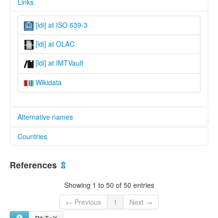
Links
[ldi] at ISO 639-3
[ldi] at OLAC
[ldi] at IMTVault
Wikidata
Alternative names
Countries
lexvo:
Laari [en]
Angola [AO]
multitree:
References
⇫
Kilari
Congo, The Democratic Republic of the [CD]
Kongo
Showing 1 to 50 of 50 entries
Laadi
Congo [CG]
Laari
← Previous
1
Next →
Ladi