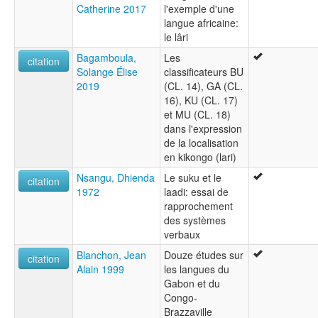
Catherine 2017
l'exemple d'une
langue africaine:
le lâri
Bagamboula,
Les
citation
Solange Élise
classificateurs BU
2019
(CL. 14), GA (CL.
16), KU (CL. 17)
et MU (CL. 18)
dans l'expression
de la localisation
en kikongo (lari)
Nsangu, Dhienda
Le suku et le
citation
1972
laadi: essai de
rapprochement
des systèmes
verbaux
Blanchon, Jean
Douze études sur
citation
Alain 1999
les langues du
Gabon et du
Congo-
Brazzaville