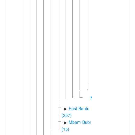
►
Suk
(2)
Mbuun
Nsong-
►
Mpiin-
Ngong
(2)
Kwilu-
►
Ngounie
(28)
Lwel
Nzadi
East Bantu
►
(257)
Mbam-Bubi
►
(15)