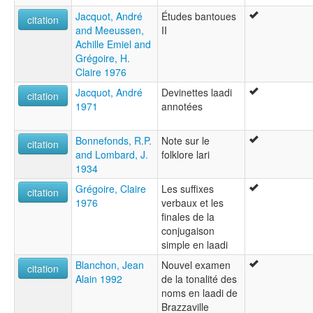
Jacquot, André
Études bantoues
citation
and Meeussen,
II
Achille Emiel and
Grégoire, H.
Claire 1976
Jacquot, André
Devinettes laadi
citation
1971
annotées
Bonnefonds, R.P.
Note sur le
citation
and Lombard, J.
folklore lari
1934
Grégoire, Claire
Les suffixes
citation
1976
verbaux et les
finales de la
conjugaison
simple en laadi
Blanchon, Jean
Nouvel examen
citation
Alain 1992
de la tonalité des
noms en laadi de
Brazzaville