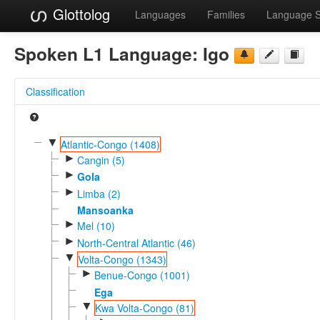
Glottolog
Languages
Families
Language 
Spoken L1 Language:
Igo
Classification
▼
Atlantic-Congo (1408)
►
Cangin (5)
►
Gola
►
Limba (2)
Mansoanka
►
Mel (10)
►
North-Central Atlantic (46)
▼
Volta-Congo (1343)
►
Benue-Congo (1001)
Ega
▼
Kwa Volta-Congo (81)