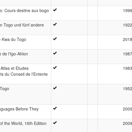
o: Cours destine aux bogo
199
n Togo und fünf andere
192
ue Kwa du Togo
201
 de l'Igo-Ahlon
198
 Atlas et Etudes
198
ts du Conseil de l'Entente
-Togo
195
anguages Before They
200
f the World, 16th Edition
200