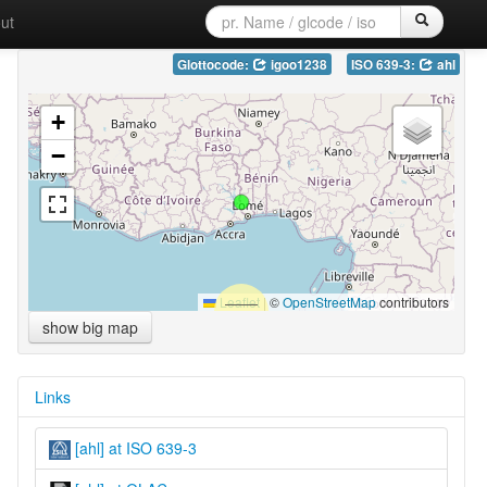
ut
Glottocode:
igoo1238
ISO 639-3:
ahl
+
−
Leaflet
|
©
OpenStreetMap
contributors
show big map
Links
[ahl] at ISO 639-3