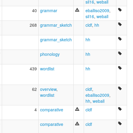
sil16
,
weball
6
40
grammar
eballiso2009
,
sil16
,
weball
2
268
grammar_sketch
cldf
,
hh
8
grammar_sketch
hh
7
phonology
hh
3
439
wordlist
hh
2
62
overview
,
cldf
,
wordlist
eballiso2009
,
hh
,
weball
0
4
comparative
cldf
9
comparative
cldf