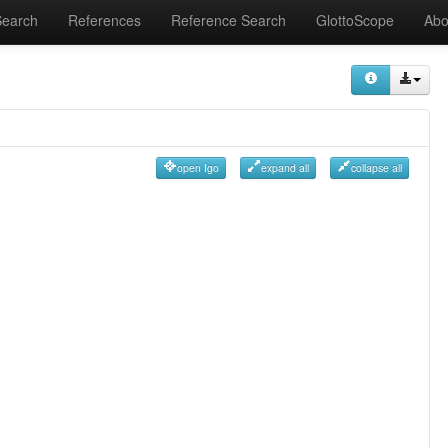
Search
References
Reference Search
GlottoScope
Abo
open Igo
expand all
collapse all