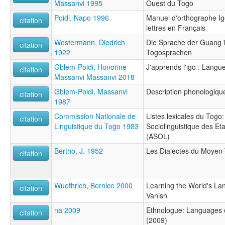
Massanvi 1995
Ouest du Togo
Poidi, Napo 1996
Manuel d'orthographe Ig
citation
lettres en Français
Westermann, Diedrich
Die Sprache der Guang i
citation
1922
Togosprachen
Gblem-Poidi, Honorine
J'apprends l'igo : Lang
citation
Massanvi Massanvi 2018
Gblem-Poidi, Massanvi
Description phonologique
citation
1987
Commission Nationale de
Listes lexicales du Togo:
citation
Linguistique du Togo 1983
Sociolinguistique des Eta
(ASOL)
Bertho, J. 1952
Les Dialectes du Moyen
citation
Wuethrich, Bernice 2000
Learning the World's L
citation
Vanish
na 2009
Ethnologue: Languages o
citation
(2009)