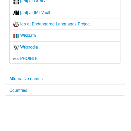
[ahl] at OLAC
[ahl] at IMTVault
Igo at Endangered Languages Project
Wikidata
Wikipedia
PHOIBLE
Alternative names
Countries
elcat:
Achlo
Ghana [GH]
Ago
Ahlon
Togo [TG]
Ahlon-Bogo
Ahlõ
Ahonlan