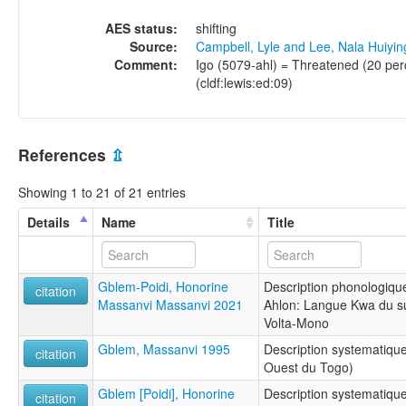
AES status:
shifting
Source:
Campbell, Lyle and Lee, Nala Huiyi
Comment:
Igo (5079-ahl) = Threatened (20 perc
(cldf:lewis:ed:09)
References
⇫
Showing 1 to 21 of 21 entries
Details
Name
Title
Gblem-Poidi, Honorine
Description phonologique
citation
Massanvi Massanvi 2021
Ahlon: Langue Kwa du s
Volta-Mono
Gblem, Massanvi 1995
Description systematique
citation
Ouest du Togo)
Gblem [Poidi], Honorine
Description systematique
citation