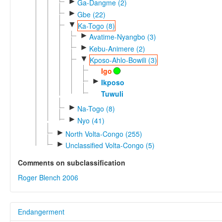
►
Ga-Dangme (2)
►
Gbe (22)
▼
Ka-Togo (8)
►
Avatime-Nyangbo (3)
►
Kebu-Animere (2)
▼
Kposo-Ahlo-Bowili (3)
Igo
►
Ikposo
Tuwuli
►
Na-Togo (8)
►
Nyo (41)
►
North Volta-Congo (255)
►
Unclassified Volta-Congo (5)
Comments on subclassification
Roger Blench 2006
Endangerment