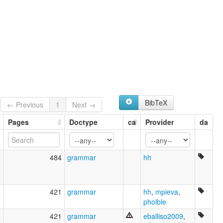
Anlo
Igo
lexvo:
Igo [en]
multitree:
Achlo
Ago
Ahlon
Ahlon-Bogo
Ahlõ
BibTeX
← Previous
1
Next →
Ahonlan
Anlo
Pages
Doctype
ca
Provider
da
Igo
1
484
grammar
hh
5
421
grammar
hh
,
mpieva
,
phoible
5
421
grammar
eballiso2009
,