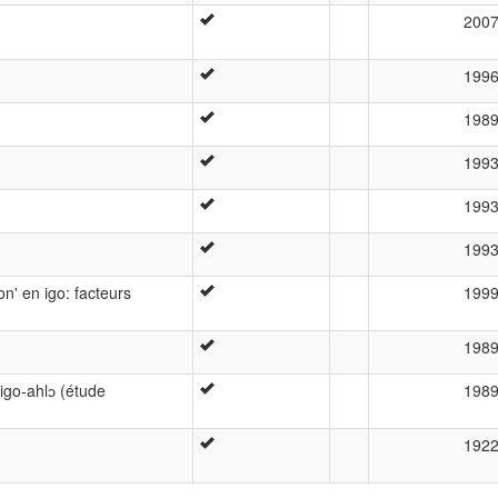
200
199
198
199
199
199
tion' en igo: facteurs
199
198
igo-ahlɔ (étude
198
192