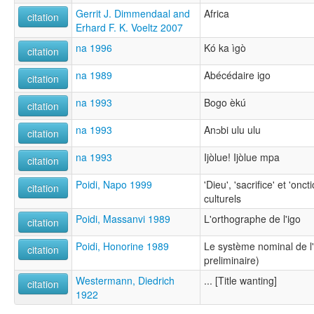
Gerrit J. Dimmendaal and
Africa
citation
Erhard F. K. Voeltz 2007
na 1996
Kó ka ìgò
citation
na 1989
Abécédaire igo
citation
na 1993
Bogo èkú
citation
na 1993
Anɔbi ulu ulu
citation
na 1993
Ijòlue! Ijòlue mpa
citation
Poidi, Napo 1999
'Dieu', 'sacrifice' et 'onc
citation
culturels
Poidi, Massanvi 1989
L'orthographe de l'igo
citation
Poidi, Honorine 1989
Le système nominal de l'
citation
preliminaire)
Westermann, Diedrich
... [Title wanting]
citation
1922