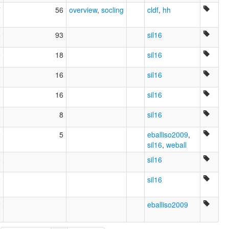
7
56
overview
,
socling
cldf
,
hh
6
93
sil16
9
18
sil16
3
16
sil16
3
16
sil16
3
8
sil16
9
5
eballiso2009
,
sil16
,
weball
9
sil16
9
sil16
2
eballiso2009