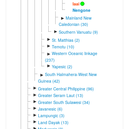
Iaai
Nengone
Mainland New
►
Caledonian (30)
►
Southern Vanuatu (9)
►
St. Matthias (2)
►
Temotu (10)
Western Oceanic linkage
►
(237)
►
Yapesic (2)
South Halmahera-West New
►
Guinea (42)
►
Greater Central Philippine (96)
►
Greater Seram Laut (13)
►
Greater South Sulawesi (34)
►
Javanesic (6)
►
Lampungic (3)
►
Land Dayak (13)
►