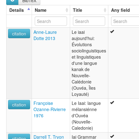
BibTeX
Yai
ruhlen (1987):
Details
Name
Title
Any field
Iaai
wals:
Iaai
Anne-Laure
Le iaai
wals other:
citation
Dotte 2013
aujourd'hui:
Iai
Évolutions
sociolinguistiques
et linguistiques
d'une langue
kanak de
Nouvelle-
Calédonie
(Ouvéa, Îles
Loyauté)
Françoise
Le Iaai: langue
citation
Ozanne-Rivierre
mélansiénne
1976
d'Ouvéa
(Nouvelle-
Caledonie)
Darrell T. Tryon
Iai Grammar
citation