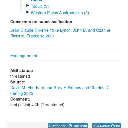
►
Tsouic (3)
►
Western Plains Austronesian (3)
Comments on subclassification
Jean-Claude Rivierre 1979
Lynch, John D. and Ozanne-
Rivierre, Françoise 2001
Endangerment
AES status:
threatened
Source:
David M. Eberhard and Gary F. Simons and Charles D.
Fennig 2025
Comment:
Iaai (iai-iai) = 6b (Threatened).
Glottocode:
iaai1238
ISO 639-3:
iai