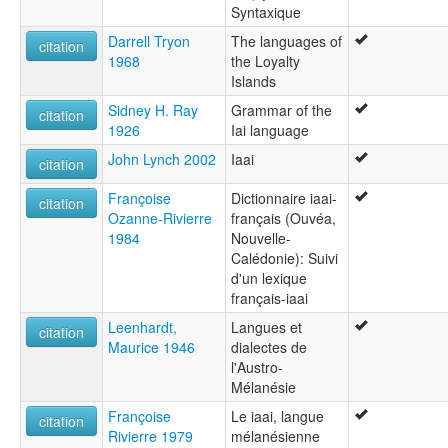
Syntaxique
Darrell Tryon
The languages of
citation
1968
the Loyalty
Islands
Sidney H. Ray
Grammar of the
citation
1926
Iai language
John Lynch 2002
Iaai
citation
Françoise
Dictionnaire iaai-
citation
Ozanne-Rivierre
français (Ouvéa,
1984
Nouvelle-
Calédonie): Suivi
d'un lexique
français-iaai
Leenhardt,
Langues et
citation
Maurice 1946
dialectes de
l'Austro-
Mélanésie
Françoise
Le iaai, langue
citation
Rivierre 1979
mélanésienne