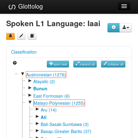
Glottolog
Languages
Spoken L1 Language:
Iaai
Families
Language Search
Classification
References
open Iaai
expand all
collapse all
Reference Search
▼
Austronesian (1276)
►
GlottoScope
Atayalic (2)
►
Bunun
About
►
East Formosan (6)
▼
Malayo-Polynesian (1255)
►
Aru (14)
►
Ati
►
Bali-Sasak-Sumbawa (3)
►
Basap-Greater Barito (37)
►