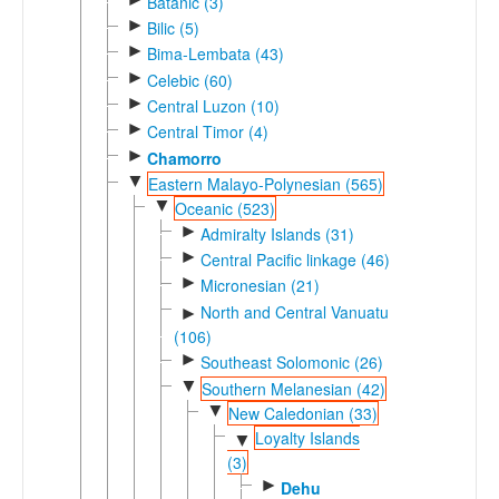
Batanic (3)
►
Bilic (5)
►
Bima-Lembata (43)
►
Celebic (60)
►
Central Luzon (10)
►
Central Timor (4)
►
Chamorro
▼
Eastern Malayo-Polynesian (565)
▼
Oceanic (523)
►
Admiralty Islands (31)
►
Central Pacific linkage (46)
►
Micronesian (21)
North and Central Vanuatu
►
(106)
►
Southeast Solomonic (26)
▼
Southern Melanesian (42)
▼
New Caledonian (33)
Loyalty Islands
▼
(3)
►
Dehu