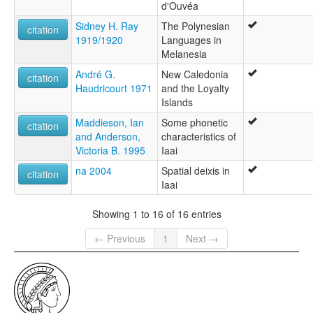
d'Ouvéa
Sidney H. Ray
The Polynesian
citation
1919/1920
Languages in
Melanesia
André G.
New Caledonia
citation
Haudricourt 1971
and the Loyalty
Islands
Maddieson, Ian
Some phonetic
citation
and Anderson,
characteristics of
Victoria B. 1995
Iaai
na 2004
Spatial deixis in
citation
Iaai
Showing 1 to 16 of 16 entries
← Previous
1
Next →