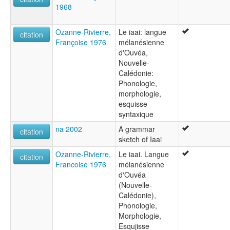
1968
Ozanne-Rivierre,
Le iaai: langue
citation
Françoise 1976
mélanésienne
d'Ouvéa,
Nouvelle-
Calédonie:
Phonologie,
morphologie,
esquisse
syntaxique
na 2002
A grammar
citation
sketch of Iaai
Ozanne-Rivierre,
Le iaai. Langue
citation
Francoise 1976
mélanésienne
d'Ouvéa
(Nouvelle-
Calédonie),
Phonologie,
Morphologie,
Esqujisse