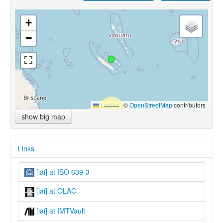
+
−
Leaflet
|
©
OpenStreetMap
contributors
show big map
Links
[iai] at ISO 639-3
[iai] at OLAC
[iai] at IMTVault