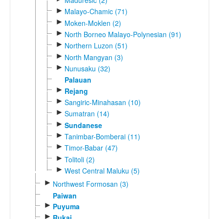
Maduresic (2)
►
Malayo-Chamic (71)
►
Moken-Moklen (2)
►
North Borneo Malayo-Polynesian (91)
►
Northern Luzon (51)
►
North Mangyan (3)
►
Nunusaku (32)
Palauan
►
Rejang
►
Sangiric-Minahasan (10)
►
Sumatran (14)
►
Sundanese
►
Tanimbar-Bomberai (11)
►
Timor-Babar (47)
►
Tolitoli (2)
►
West Central Maluku (5)
►
Northwest Formosan (3)
Paiwan
►
Puyuma
►
Rukai