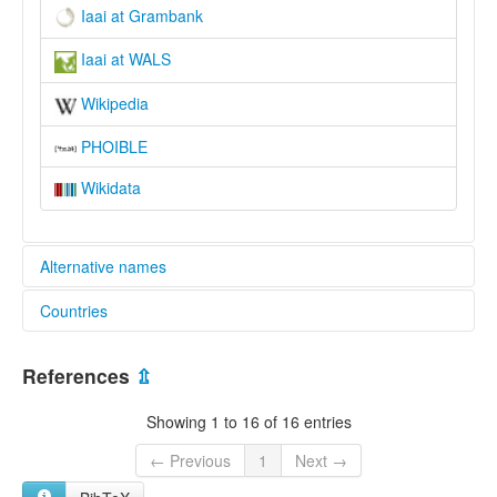
Iaai at Grambank
Iaai at WALS
Wikipedia
PHOIBLE
Wikidata
Alternative names
Countries
lexvo:
Iaai [en]
New Caledonia [NC]
Iaai language [en]
References
⇫
moseley & asher (1994):
Iaai
Showing 1 to 16 of 16 entries
multitree:
Iaai
← Previous
1
Next →
Iai