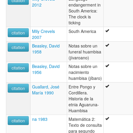
citation
2012
endangerment in
South America:
The clock is
ticking
Mily Crevels
South America
citation
2007
Beasley, David
Notas sobre un
citation
1958
funeral huambisa
(jívaroano)
Beasley, David
Notas sobre un
citation
1956
nacimiento
huambisa (jíbaro)
Guallard, José
Entre Pongo y
citation
María 1990
Cordillera.
Historia de la
etnia Aguaruna-
Huambisa
na 1983
Matemática 2:
citation
Texto de consulta
para segundo