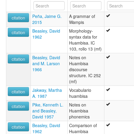
Huambisa language [en]
Huambiseg [br]
Peña, Jaime G.
A grammar of
moseley & asher (1994):
citation
2015
Wampis
Huambisa
multitree:
Beasley, David
Morphology-
citation
Achual
1962
syntax data for
Achuale
Huambisa. IC
Achuall
103, rollo 13 (mf)
Achuar chicham
Beasley, David
Notes on
Achuar-Shiwiar
citation
and M. Larson
Huambisa
Achuara
1966
discourse
Chiwaro
structure. IC 252
Hivaro
(mf)
Huambisa
Huambisa (wampis)
Jakway, Martha
Vocabulario
citation
Huambiza
A. 1987
huambisa
Hívaro
Pike, Kenneth L.
Notes on
Jibaro
citation
and Beasley,
Huambisa
Jivaro
David 1957
phonemics
Jíbaro
Jívaro
Beasley, David
Comparison of
citation
Maina
1962
Huambisa