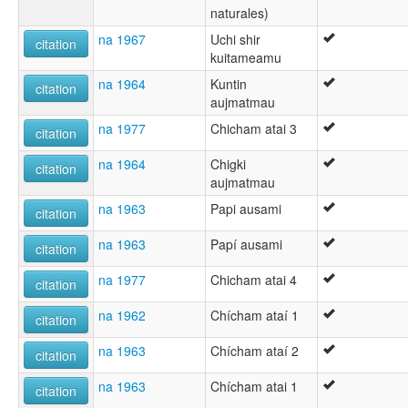
naturales)
na 1967
Uchi shir
citation
kuitameamu
na 1964
Kuntin
citation
aujmatmau
na 1977
Chicham atai 3
citation
na 1964
Chigki
citation
aujmatmau
na 1963
Papi ausami
citation
na 1963
Papí ausami
citation
na 1977
Chicham atai 4
citation
na 1962
Chícham ataí 1
citation
na 1963
Chícham ataí 2
citation
na 1963
Chícham atai 1
citation