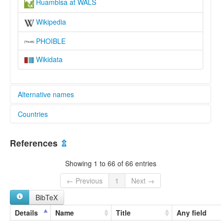
Huambisa at WALS
Wikipedia
PHOIBLE
Wikidata
Alternative names
Countries
elcat:
Huambisa
Peru [PE]
Huambiza
References
⇫
Jíbaro
Maina
Showing 1 to 66 of 66 entries
Shuar-Huampis
Wambisa
← Previous
1
Next →
Wampis
BibTeX
Xívaro
lexvo:
Details
Name
Title
Any field
Huambisa [en]