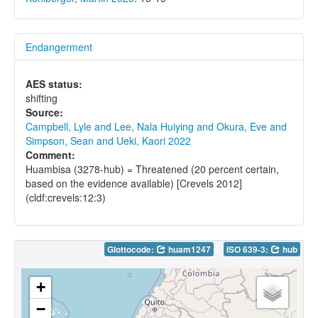
Endangerment
AES status:
shifting
Source:
Campbell, Lyle and Lee, Nala Huiying and Okura, Eve and
Simpson, Sean and Ueki, Kaori 2022
Comment:
Huambisa (3278-hub) = Threatened (20 percent certain,
based on the evidence available) [Crevels 2012]
(cldf:crevels:12:3)
Glottocode:
huam1247
ISO 639-3:
hub
+
−