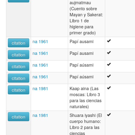
aujmatmau
(Cuento sobre
Mayan y Sakerat:
Libro 1 de
higiene para
primer grado)
na 1961
Papí ausami
citation
na 1961
Papí ausami
citation
na 1961
Papí aúsami
citation
na 1961
Papí aúsami
citation
na 1981
Kaap aina (Las
citation
moscas: Libro 3
para las ciencias
naturales)
na 1981
Shuara iyashi (El
citation
cuerpo humano:
Libro 2 para las
ciencias