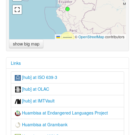
Leaflet
|
©
OpenStreetMap
contributors
show big map
Links
[hub] at ISO 639-3
[hub] at OLAC
[hub] at IMTVault
Huambisa at Endangered Languages Project
Huambisa at Grambank