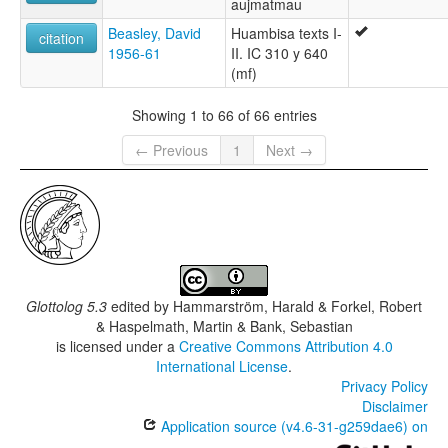
aujmatmau
Beasley, David
Huambisa texts I-
citation
1956-61
II. IC 310 y 640
(mf)
Showing 1 to 66 of 66 entries
← Previous
1
Next →
Glottolog 5.3
edited by
Hammarström, Harald & Forkel, Robert
& Haspelmath, Martin & Bank, Sebastian
is licensed under a
Creative Commons Attribution 4.0
International License
.
Privacy Policy
Disclaimer
Application source (v4.6-31-g259dae6) on