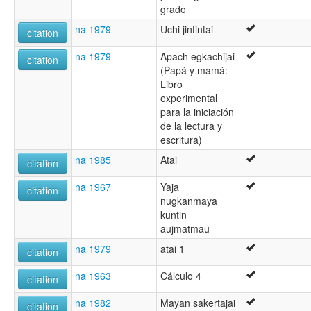
grado
na 1979
Uchi jintintai
citation
na 1979
Apach egkachijai
citation
(Papá y mamá:
Libro
experimental
para la iniciación
de la lectura y
escritura)
na 1985
Atai
citation
na 1967
Yaja
citation
nugkanmaya
kuntin
aujmatmau
na 1979
atai 1
citation
na 1963
Cálculo 4
citation
na 1982
Mayan sakertajai
citation