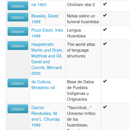
na 1963
Chícham atai 2
citation
Beasley, David
Notas sobre un
citation
1958
funeral huambisa
Pozzi-Escot, Inés
Lengua
citation
1998
Huambisa
Haspelmath,
The world atlas
citation
Martin and Dryer,
of language
Matthew and Gil,
structures
David and
Comrie, Bernard
2005
de Cultura,
Base de Datos
citation
Ministerio nd
de Pueblos
Indígenas u
Originarios
García
"Yaunchuk..."
citation
Rendueles, M.
Universo mítico
and L. Chumap
de los
1996
huambisas,