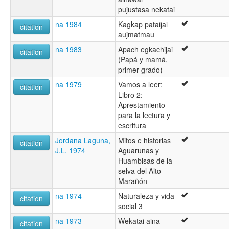
pujustasa nekatai
na 1984
Kagkap pataijai
citation
aujmatmau
na 1983
Apach egkachijai
citation
(Papá y mamá,
primer grado)
na 1979
Vamos a leer:
citation
Libro 2:
Aprestamiento
para la lectura y
escritura
Jordana Laguna,
Mitos e historias
citation
J.L. 1974
Aguarunas y
Huambisas de la
selva del Alto
Marañón
na 1974
Naturaleza y vida
citation
social 3
na 1973
Wekatai aina
citation