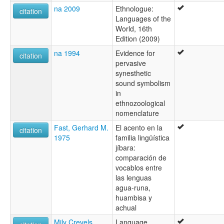
na 2009
Ethnologue:
citation
Languages of the
World, 16th
Edition (2009)
na 1994
Evidence for
citation
pervasive
synesthetic
sound symbolism
in
ethnozoological
nomenclature
Fast, Gerhard M.
El acento en la
citation
1975
familia lingüística
jíbara:
comparación de
vocablos entre
las lenguas
agua-runa,
huambisa y
achual
Mily Crevels
Language