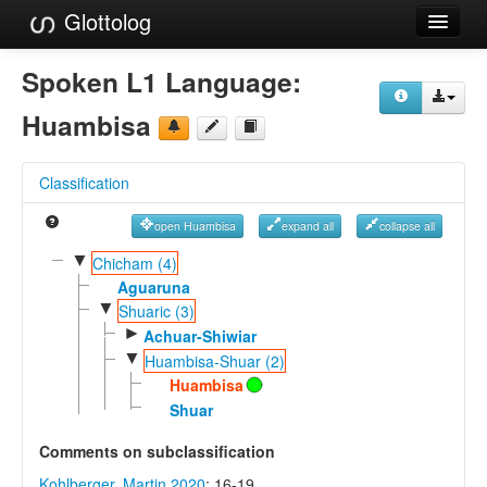
Glottolog
Languages
Spoken L1 Language:
Families
Huambisa
Language Search
Classification
References
open Huambisa
expand all
collapse all
Reference Search
▼
Chicham (4)
GlottoScope
Aguaruna
▼
Shuaric (3)
About
►
Achuar-Shiwiar
▼
Huambisa-Shuar (2)
Huambisa
Shuar
Comments on subclassification
Kohlberger, Martin 2020
: 16-19