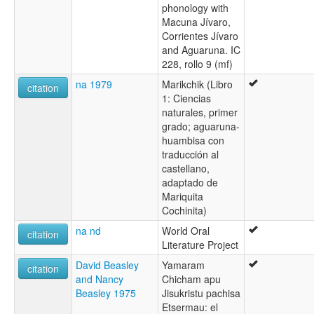
Shiwiar chicham
phonology with
Shuar
Macuna Jívaro,
Shuar chicham
Corrientes Jívaro
Shuara
and Aguaruna. IC
Wambisa
228, rollo 9 (mf)
Xivaro
na 1979
Marikchik (Libro
citation
Xívaro
1: Ciencias
wals:
naturales, primer
Huambisa
grado; aguaruna-
huambisa con
traducción al
castellano,
adaptado de
Mariquita
Cochinita)
na nd
World Oral
citation
Literature Project
David Beasley
Yamaram
citation
and Nancy
Chicham apu
Beasley 1975
Jisukristu pachisa
Etsermau: el