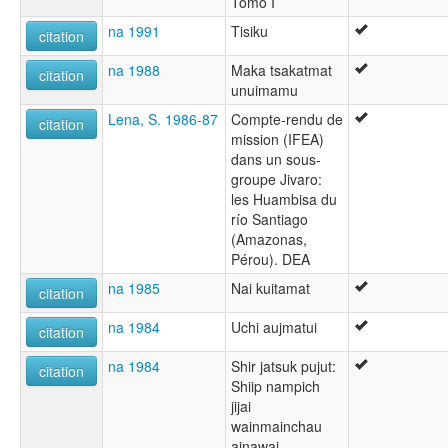
Tomo I
na 1991
Tisiku
citation
na 1988
Maka tsakatmat
citation
unuimamu
Lena, S. 1986-87
Compte-rendu de
citation
mission (IFEA)
dans un sous-
groupe Jivaro:
les Huambisa du
río Santiago
(Amazonas,
Pérou). DEA
na 1985
Nai kuitamat
citation
na 1984
Uchi aujmatui
citation
na 1984
Shir jatsuk pujut:
citation
Shiip nampich
jijai
wainmainchau
ainawai