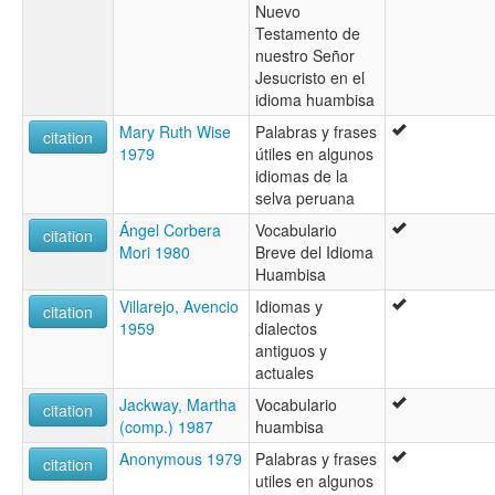
Nuevo
Testamento de
nuestro Señor
Jesucristo en el
idioma huambisa
Mary Ruth Wise
Palabras y frases
citation
1979
útiles en algunos
idiomas de la
selva peruana
Ángel Corbera
Vocabulario
citation
Mori 1980
Breve del Idioma
Huambisa
Villarejo, Avencio
Idiomas y
citation
1959
dialectos
antiguos y
actuales
Jackway, Martha
Vocabulario
citation
(comp.) 1987
huambisa
Anonymous 1979
Palabras y frases
citation
utiles en algunos