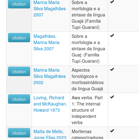
Marina Maria
Sobre a
Amanage
citation
Silva Magalhães
morfologia e a
Amanajo
2007
sintaxe da língua
Amanajé
Guajá (Família
Amanayé
Tupí-Guaraní)
Anambé
Avá
Magalhães,
Sobre a
citation
Awá
Marina Maria
morfologia e a
Awá Guajá
Silva 2007
sintaxe da língua
Ayaya
Guaj: (Familia
Guajá
Tupí-Guaraní)
Guaxare
Marina Maria
Aspectos
Guažá
citation
Silva Magalhães
fonológicos e
Ka'apór
2002
morfossintáticos
Manajo
da língua Guajá
Manaxo
Manaze
Loving, Richard
Awa verbs. Part
citation
Manazo
and McKaughan,
1: The internal
Urubú
Howard 1973
structure of
Urubú-kaapor
independent
Wazaizara
verbs
Matta de Mello,
Morfemas
citation
Jorge Elias 2023
categorizadores