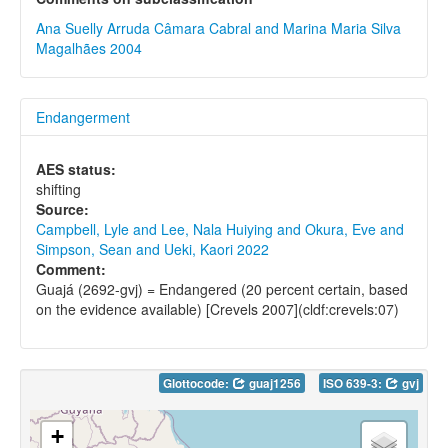
Ana Suelly Arruda Câmara Cabral and Marina Maria Silva
Magalhães 2004
Endangerment
AES status:
shifting
Source:
Campbell, Lyle and Lee, Nala Huiying and Okura, Eve and
Simpson, Sean and Ueki, Kaori 2022
Comment:
Guajá (2692-gvj) = Endangered (20 percent certain, based
on the evidence available) [Crevels 2007](cldf:crevels:07)
Glottocode:
guaj1256
ISO 639-3:
gvj
+