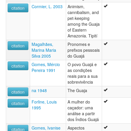
Cormier, L. 2003
Animism,
citation
cannibalism, and
pet-keeping
among the Guaja
of Eastern
Amazonia. Tipití
Magalhães,
Pronomes e
citation
Marina Maria
prefixos pessoais
Silva 2005
do Guajá
Gomes, Mércio
O povo Guajá e
citation
Pereira 1991
as condições
reais para a sua
sobrevivência
na 1948
The Guaja
citation
Forline, Louis
A mulher do
citation
1995
caçador: uma
análise a partir
dos Índios Guajá
Gomes, Ivanise
Aspectos
citation