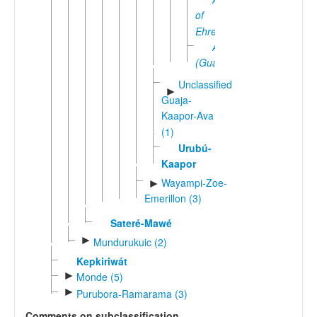
of
Ehrenreich
Awá
(Guajá)
Unclassified
►
Guaja-
Kaapor-Ava
(1)
Urubú-
Kaapor
Wayampi-Zoe-
►
Emerillon (3)
Sateré-Mawé
►
Mundurukuic (2)
Kepkiriwát
►
Monde (5)
►
Purubora-Ramarama (3)
Comments on subclassification