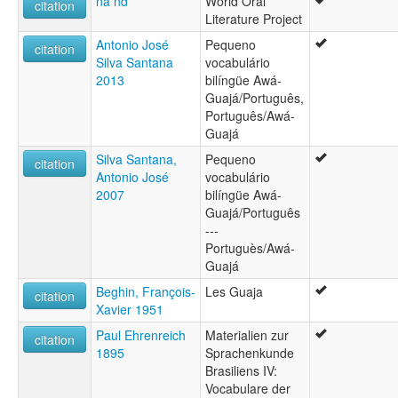
na nd
World Oral
citation
Literature Project
Antonio José
Pequeno
citation
Silva Santana
vocabulário
2013
bilíngüe Awá-
Guajá/Português,
Português/Awá-
Guajá
Silva Santana,
Pequeno
citation
Antonio José
vocabulário
2007
bilíngüe Awá-
Guajá/Português
---
Portuguès/Awá-
Guajá
Beghin, François-
Les Guaja
citation
Xavier 1951
Paul Ehrenreich
Materialien zur
citation
1895
Sprachenkunde
Brasiliens IV:
Vocabulare der