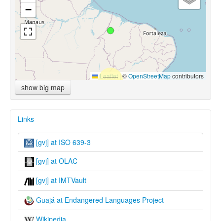
−
Leaflet
|
©
OpenStreetMap
contributors
show big map
Links
[gvj] at ISO 639-3
[gvj] at OLAC
[gvj] at IMTVault
Guajá at Endangered Languages Project
Wikipedia