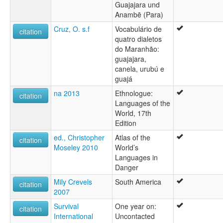
Guajajara und
Anambē (Para)
Cruz, O. s.f
Vocabulário de
citation
quatro dialetos
do Maranhão:
guajajara,
canela, urubú e
guajá
na 2013
Ethnologue:
citation
Languages of the
World, 17th
Edition
ed., Christopher
Atlas of the
citation
Moseley 2010
World’s
Languages in
Danger
Mily Crevels
South America
citation
2007
Survival
One year on:
citation
International
Uncontacted