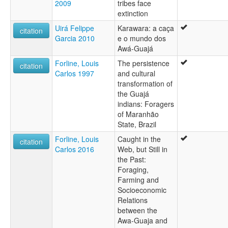
2009
tribes face
extinction
Uirá Felippe
Karawara: a caça
citation
Garcia 2010
e o mundo dos
Awá-Guajá
Forline, Louis
The persistence
citation
Carlos 1997
and cultural
transformation of
the Guajá
indians: Foragers
of Maranhão
State, Brazil
Forline, Louis
Caught in the
citation
Carlos 2016
Web, but Still in
the Past:
Foraging,
Farming and
Socioeconomic
Relations
between the
Awa-Guaja and