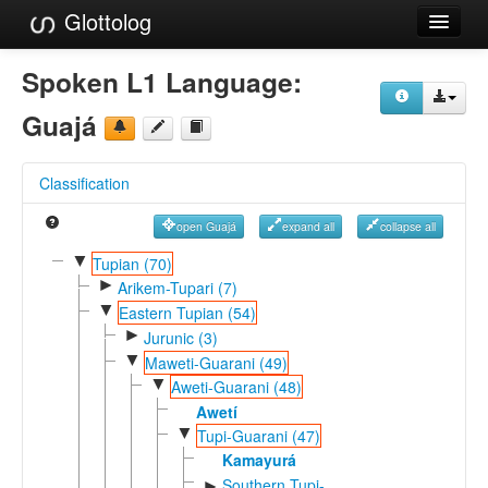
Glottolog
Languages
Spoken L1 Language:
Families
Guajá
Language Search
Classification
References
open Guajá
expand all
collapse all
Reference Search
▼
Tupian (70)
►
GlottoScope
Arikem-Tupari (7)
▼
Eastern Tupian (54)
About
►
Jurunic (3)
▼
Maweti-Guarani (49)
▼
Aweti-Guarani (48)
Awetí
▼
Tupi-Guarani (47)
Kamayurá
Southern Tupi-
►