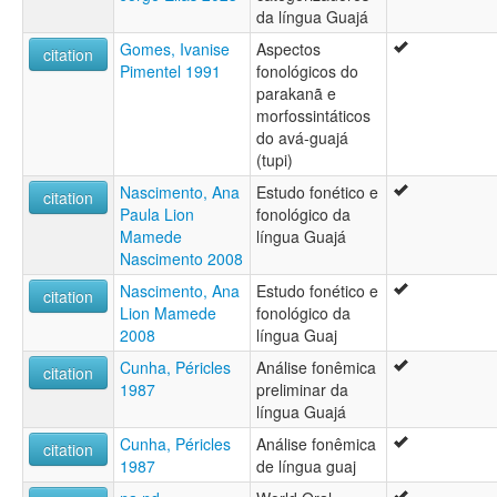
da língua Guajá
Gomes, Ivanise
Aspectos
citation
Pimentel 1991
fonológicos do
parakanã e
morfossintáticos
do avá-guajá
(tupi)
Nascimento, Ana
Estudo fonético e
citation
Paula Lion
fonológico da
Mamede
língua Guajá
Nascimento 2008
Nascimento, Ana
Estudo fonético e
citation
Lion Mamede
fonológico da
2008
língua Guaj
Cunha, Péricles
Análise fonêmica
citation
1987
preliminar da
língua Guajá
Cunha, Péricles
Análise fonêmica
citation
1987
de língua guaj