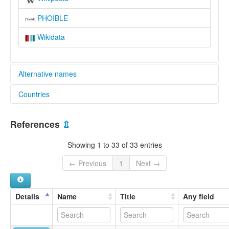
PHOIBLE
Wikidata
Alternative names
Countries
elcat:
Avá
Brazil [BR]
Awá
References
⇫
Awá Guajá
Ayaya
Showing 1 to 33 of 33 entries
Guajá
Guaxare
← Previous
1
Next →
Wazaizara
glottolog:
Guaja
Details
Name
Title
Any field
lexvo:
Guajá [en]
multitree: