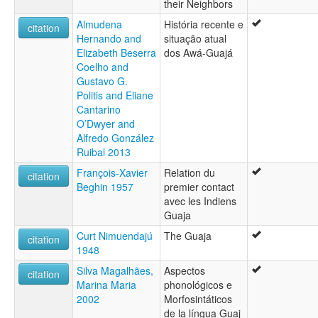
their Neighbors
Almudena
História recente e
citation
Hernando and
situação atual
Elizabeth Beserra
dos Awá-Guajá
Coelho and
Gustavo G.
Politis and Eliane
Cantarino
O’Dwyer and
Alfredo González
Ruibal 2013
François-Xavier
Relation du
citation
Beghin 1957
premier contact
avec les Indiens
Guaja
Curt Nimuendajú
The Guaja
citation
1948
Silva Magalhães,
Aspectos
citation
Marina Maria
phonológicos e
2002
Morfosintáticos
de la língua Guaj