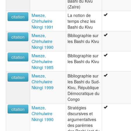
Bashi du Kivu
(Zaïre)
Mweze,
La notion de
citation
Chirhulwire
temps chez les
Nkingi 1991
Bashi du Kivu
Mweze,
Bibliographie sur
citation
Chirhulwire
les Bashi du Kivu
Nkingi 1990
Mweze,
Bibliographie sur
citation
Chirhulwire
les Bashi du Kivu
Nkingi 1985
Mweze,
Bibliographie sur
citation
Chirhulwire
les Bashi du Sud-
Nkingi 1999
Kivu, République
Démocratique du
Congo
Mweze,
Stratégies
citation
Chirhulwire
discursives et
Nkingi 1990
argumentatives
des parémies