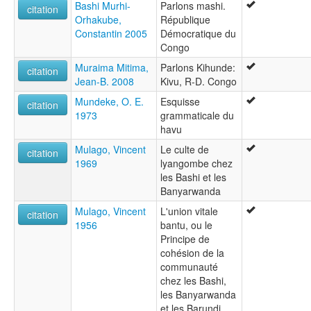
Bashi Murhi-
Parlons mashi.
citation
Orhakube,
République
Constantin 2005
Démocratique du
Congo
Muraima Mitima,
Parlons Kihunde:
citation
Jean-B. 2008
Kivu, R-D. Congo
Mundeke, O. E.
Esquisse
citation
1973
grammaticale du
havu
Mulago, Vincent
Le culte de
citation
1969
lyangombe chez
les Bashi et les
Banyarwanda
Mulago, Vincent
L'union vitale
citation
1956
bantu, ou le
Principe de
cohésion de la
communauté
chez les Bashi,
les Banyarwanda
et les Barundi