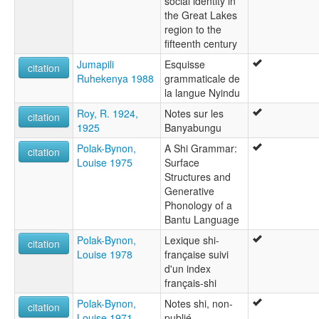
social identity in
the Great Lakes
region to the
fifteenth century
Jumapili
Esquisse
citation
Ruhekenya 1988
grammaticale de
la langue Nyindu
Roy, R. 1924,
Notes sur les
citation
1925
Banyabungu
Polak-Bynon,
A Shi Grammar:
citation
Louise 1975
Surface
Structures and
Generative
Phonology of a
Bantu Language
Polak-Bynon,
Lexique shi-
citation
Louise 1978
française suivi
d'un index
français-shi
Polak-Bynon,
Notes shi, non-
citation
Louise 1971
publié