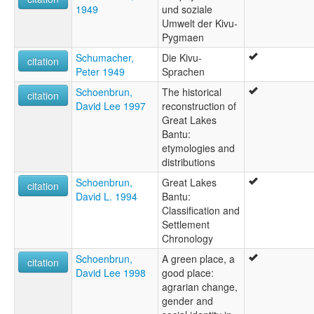
1949
und soziale
Umwelt der Kivu-
Pygmaen
Schumacher,
Die Kivu-
citation
Peter 1949
Sprachen
Schoenbrun,
The historical
citation
David Lee 1997
reconstruction of
Great Lakes
Bantu:
etymologies and
distributions
Schoenbrun,
Great Lakes
citation
David L. 1994
Bantu:
Classification and
Settlement
Chronology
Schoenbrun,
A green place, a
citation
David Lee 1998
good place:
agrarian change,
gender and