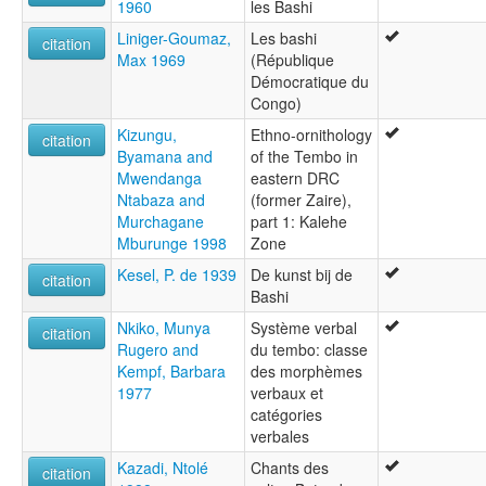
1960
les Bashi
Liniger-Goumaz,
Les bashi
citation
Max 1969
(République
Démocratique du
Congo)
Kizungu,
Ethno-ornithology
citation
Byamana and
of the Tembo in
Mwendanga
eastern DRC
Ntabaza and
(former Zaire),
Murchagane
part 1: Kalehe
Mburunge 1998
Zone
Kesel, P. de 1939
De kunst bij de
citation
Bashi
Nkiko, Munya
Système verbal
citation
Rugero and
du tembo: classe
Kempf, Barbara
des morphèmes
1977
verbaux et
catégories
verbales
Kazadi, Ntolé
Chants des
citation