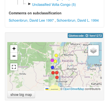
►
Unclassified Volta-Congo (5)
Comments on subclassification
Schoenbrun, David Lee 1997
,
Schoenbrun, David L. 1994
Glottocode:
fore1272
+
−
Leaflet
|
©
OpenStreetMap
contributors
show big map