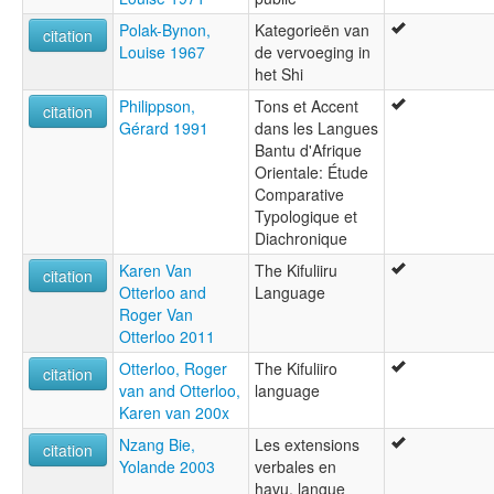
Polak-Bynon,
Kategorieën van
citation
Louise 1967
de vervoeging in
het Shi
Philippson,
Tons et Accent
citation
Gérard 1991
dans les Langues
Bantu d'Afrique
Orientale: Étude
Comparative
Typologique et
Diachronique
Karen Van
The Kifuliiru
citation
Otterloo and
Language
Roger Van
Otterloo 2011
Otterloo, Roger
The Kifuliiro
citation
van and Otterloo,
language
Karen van 200x
Nzang Bie,
Les extensions
citation
Yolande 2003
verbales en
havu, langue