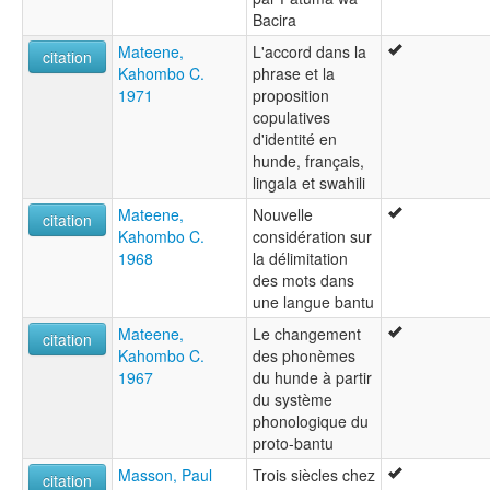
Bacira
Mateene,
L'accord dans la
citation
Kahombo C.
phrase et la
1971
proposition
copulatives
d'identité en
hunde, français,
lingala et swahili
Mateene,
Nouvelle
citation
Kahombo C.
considération sur
1968
la délimitation
des mots dans
une langue bantu
Mateene,
Le changement
citation
Kahombo C.
des phonèmes
1967
du hunde à partir
du système
phonologique du
proto-bantu
Masson, Paul
Trois siècles chez
citation