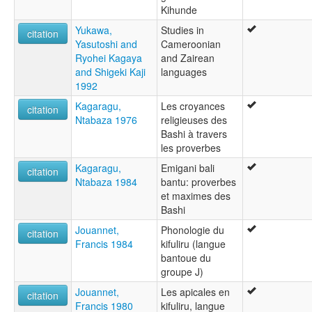
Kihunde
Yukawa,
Studies in
citation
Yasutoshi and
Cameroonian
Ryohei Kagaya
and Zairean
and Shigeki Kaji
languages
1992
Kagaragu,
Les croyances
citation
Ntabaza 1976
religieuses des
Bashi à travers
les proverbes
Kagaragu,
Emigani bali
citation
Ntabaza 1984
bantu: proverbes
et maximes des
Bashi
Jouannet,
Phonologie du
citation
Francis 1984
kifuliru (langue
bantoue du
groupe J)
Jouannet,
Les apicales en
citation
Francis 1980
kifuliru, langue