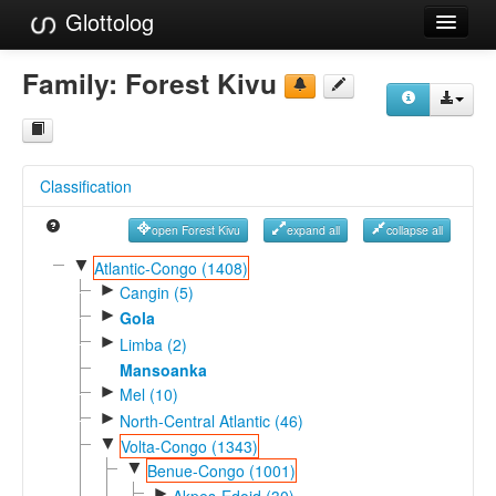
Glottolog
Languages
Family:
Forest Kivu
Families
Language Search
Classification
References
open Forest Kivu
expand all
collapse all
Reference Search
▼
Atlantic-Congo (1408)
►
GlottoScope
Cangin (5)
►
Gola
About
►
Limba (2)
Mansoanka
►
Mel (10)
►
North-Central Atlantic (46)
▼
Volta-Congo (1343)
▼
Benue-Congo (1001)
►
Akpes-Edoid (30)