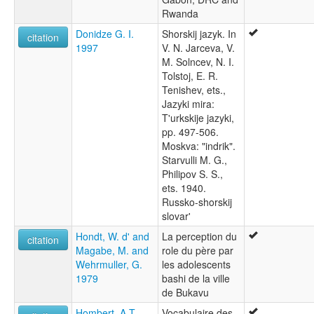
Rwanda
Donidze G. I.
Shorskij jazyk. In
citation
1997
V. N. Jarceva, V.
M. Solncev, N. I.
Tolstoj, E. R.
Tenishev, ets.,
Jazyki mira:
T'urkskije jazyki,
pp. 497-506.
Moskva: "indrik".
Starvulli M. G.,
Philipov S. S.,
ets. 1940.
Russko-shorskij
slovar'
Hondt, W. d' and
La perception du
citation
Magabe, M. and
role du père par
Wehrmuller, G.
les adolescents
1979
bashi de la ville
de Bukavu
Hombert, A.T.
Vocabulaire des