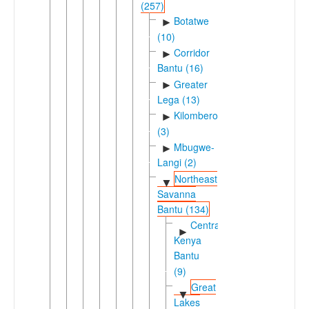
(257)
Botatwe
►
(10)
Corridor
►
Bantu (16)
Greater
►
Lega (13)
Kilombero
►
(3)
Mbugwe-
►
Langi (2)
Northeast
▼
Savanna
Bantu (134)
Central
►
Kenya
Bantu
(9)
Great
▼
Lakes