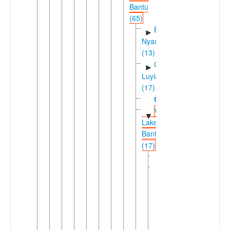
Bantu
(65)
East
►
Nyanza
(13)
Greater
►
Luyia
(17)
Gungu
Western
▼
Lakes
Bantu
(17)
Kabwari
Kivu
▼
(14)
Forest
▼
Kivu
(7)
Fuliiric
►