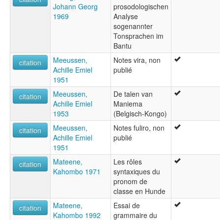
Johann Georg
prosodologischen
1969
Analyse
sogenannter
Tonsprachen im
Bantu
Meeussen,
Notes vira, non
citation
Achille Emiel
publié
1951
Meeussen,
De talen van
citation
Achille Emiel
Maniema
1953
(Belgisch-Kongo)
Meeussen,
Notes fuliro, non
citation
Achille Emiel
publié
1951
Mateene,
Les rôles
citation
Kahombo 1971
syntaxiques du
pronom de
classe en Hunde
Mateene,
Essai de
citation
Kahombo 1992
grammaire du