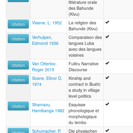
littérature orale
des Bahunde
(Kivu)
Viaene, L. 1952
La religion des
citation
Bahunde (Kivu)
Verhulpen,
Comparaison des
citation
Edmond 1936
langues Luba
avec des langues
voisines
Van Otterloo,
Fuliiru Narrative
citation
Roger 2015
Discourse
Sosne, Elinor D.
Kinship and
citation
1974
contract in Bushi:
a study in village
level politics
Shamavu,
Esquisse
citation
Hamibanga 1982
phonologique et
morphologique
du tembo
Schumacher, P.
Die physischen
citation