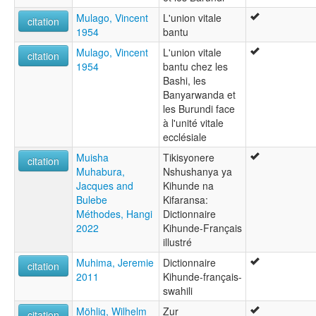
Mulago, Vincent
L'union vitale
citation
1954
bantu
Mulago, Vincent
L'union vitale
citation
1954
bantu chez les
Bashi, les
Banyarwanda et
les Burundi face
à l'unité vitale
ecclésiale
Muisha
Tikisyonere
citation
Muhabura,
Nshushanya ya
Jacques and
Kihunde na
Bulebe
Kifaransa:
Méthodes, Hangi
Dictionnaire
2022
Kihunde-Français
illustré
Muhima, Jeremie
Dictionnaire
citation
2011
Kihunde-français-
swahili
Möhlig, Wilhelm
Zur
citation