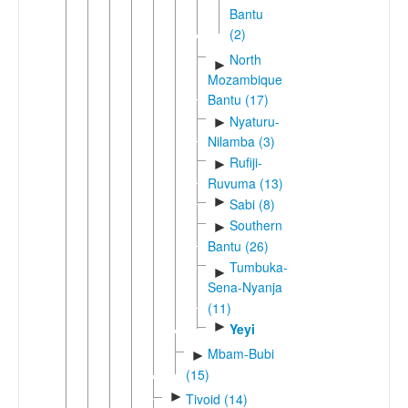
Bantu
(2)
North
►
Mozambique
Bantu (17)
Nyaturu-
►
Nilamba (3)
Rufiji-
►
Ruvuma (13)
►
Sabi (8)
Southern
►
Bantu (26)
Tumbuka-
►
Sena-Nyanja
(11)
►
Yeyi
Mbam-Bubi
►
(15)
►
Tivoid (14)