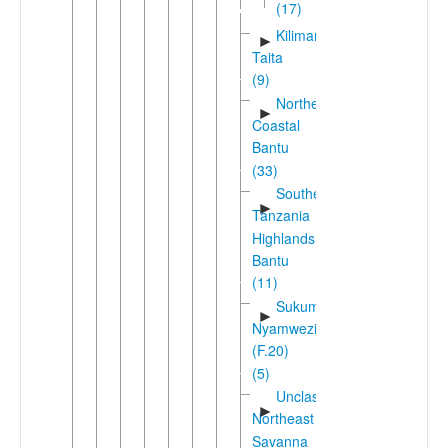
(17)
Kilimanjaro-
►
Taita
(9)
Northeast
►
Coastal
Bantu
(33)
Southern
►
Tanzania
Highlands
Bantu
(11)
Sukuma-
►
Nyamwezi
(F.20)
(5)
Unclassified
►
Northeast
Savanna