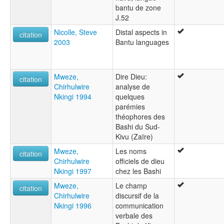
bantu de zone
J.52
Nicolle, Steve
Distal aspects in
citation
2003
Bantu languages
Mweze,
Dire Dieu:
citation
Chirhulwire
analyse de
Nkingi 1994
quelques
parémies
théophores des
Bashi du Sud-
Kivu (Zaïre)
Mweze,
Les noms
citation
Chirhulwire
officiels de dieu
Nkingi 1997
chez les Bashi
Mweze,
Le champ
citation
Chirhulwire
discursif de la
Nkingi 1996
communication
verbale des