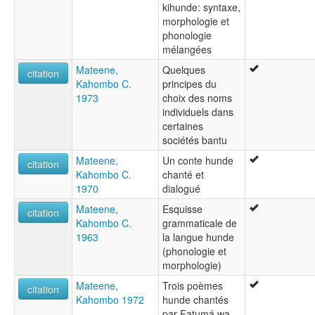
kihunde: syntaxe,
morphologie et
phonologie
mélangées
Mateene,
Quelques
citation
Kahombo C.
principes du
1973
choix des noms
individuels dans
certaines
sociétés bantu
Mateene,
Un conte hunde
citation
Kahombo C.
chanté et
1970
dialogué
Mateene,
Esquisse
citation
Kahombo C.
grammaticale de
1963
la langue hunde
(phonologie et
morphologie)
Mateene,
Trois poèmes
citation
Kahombo 1972
hunde chantés
par Fatumá wa