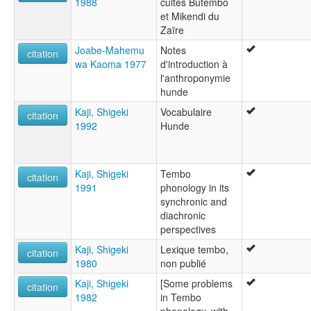
1988
cultes Butembo
et Mikendi du
Zaïre
Joabe-Mahemu
Notes
citation
wa Kaoma 1977
d'introduction à
l'anthroponymie
hunde
Kaji, Shigeki
Vocabulaire
citation
1992
Hunde
Kaji, Shigeki
Tembo
citation
1991
phonology in its
synchronic and
diachronic
perspectives
Kaji, Shigeki
Lexique tembo,
citation
1980
non publié
Kaji, Shigeki
[Some problems
citation
1982
in Tembo