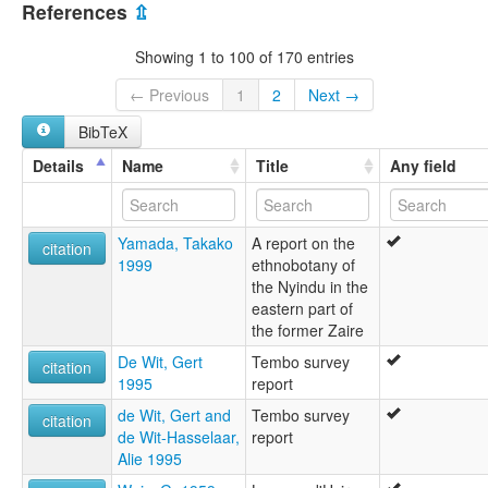
References
⇫
Showing 1 to 100 of 170 entries
← Previous
1
2
Next →
BibTeX
Details
Name
Title
Any field
Yamada, Takako
A report on the
citation
1999
ethnobotany of
the Nyindu in the
eastern part of
the former Zaire
De Wit, Gert
Tembo survey
citation
1995
report
de Wit, Gert and
Tembo survey
citation
de Wit-Hasselaar,
report
Alie 1995