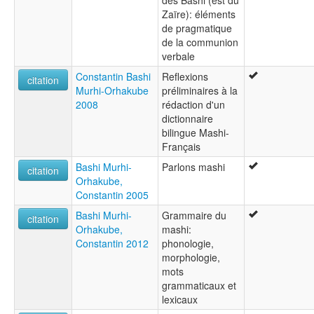
des Bashi (est du
Zaïre): éléments
de pragmatique
de la communion
verbale
Constantin Bashi
Reflexions
citation
Murhi-Orhakube
préliminaires à la
2008
rédaction d'un
dictionnaire
bilingue Mashi-
Français
Bashi Murhi-
Parlons mashi
citation
Orhakube,
Constantin 2005
Bashi Murhi-
Grammaire du
citation
Orhakube,
mashi:
Constantin 2012
phonologie,
morphologie,
mots
grammaticaux et
lexicaux