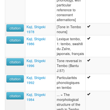
phonology, with
particular
reference to
consonant
alternations]
Kaji, Shigeki
[Tone in Tembo
citation
1978
nouns]
Kaji, Shigeki
Lexique tembo,
citation
1986
1: tembo, swahili
du Zaïre,
japonais, français
Kaji, Shigeki
Tone reversal in
citation
1996
Tembo (Bantu
J.57)
Kaji, Shigeki
Particularités
citation
1992
phonologiques
en tembo
Kaji, Shigeki
... = The
citation
1984
morphological
structure of the
verb in Tembo