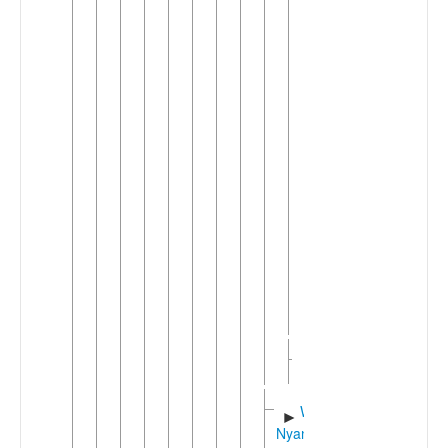
(3)
Hunde-
►
Havu
(2)
Shi
►
Tembo
►
(Kitembo)
West
►
Highlands
Kivu
(7)
Rwenzori
►
(2)
West
►
Nyanza