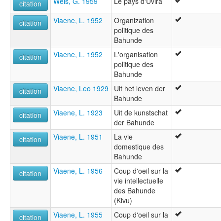
Weis, G. 1959
Le pays d'Uvira
citation
Viaene, L. 1952
Organization
citation
politique des
Bahunde
Viaene, L. 1952
L'organisation
citation
politique des
Bahunde
Viaene, Leo 1929
Uit het leven der
citation
Bahunde
Viaene, L. 1923
Uit de kunstschat
citation
der Bahunde
Viaene, L. 1951
La vie
citation
domestique des
Bahunde
Viaene, L. 1956
Coup d'oeil sur la
citation
vie intellectuelle
des Bahunde
(Kivu)
Viaene, L. 1955
Coup d'oeil sur la
citation