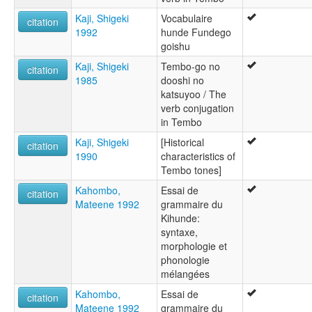
Kaji, Shigeki
Vocabulaire
citation
1992
hunde Fundego
goishu
Kaji, Shigeki
Tembo-go no
citation
1985
dooshi no
katsuyoo / The
verb conjugation
in Tembo
Kaji, Shigeki
[Historical
citation
1990
characteristics of
Tembo tones]
Kahombo,
Essai de
citation
Mateene 1992
grammaire du
Kihunde:
syntaxe,
morphologie et
phonologie
mélangées
Kahombo,
Essai de
citation
Mateene 1992
grammaire du