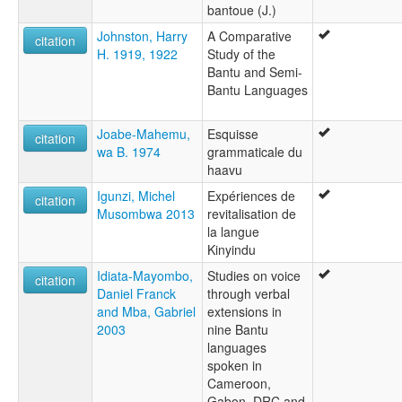
bantoue (J.)
Johnston, Harry
A Comparative
citation
H. 1919, 1922
Study of the
Bantu and Semi-
Bantu Languages
Joabe-Mahemu,
Esquisse
citation
wa B. 1974
grammaticale du
haavu
Igunzi, Michel
Expériences de
citation
Musombwa 2013
revitalisation de
la langue
Kinyindu
Idiata-Mayombo,
Studies on voice
citation
Daniel Franck
through verbal
and Mba, Gabriel
extensions in
2003
nine Bantu
languages
spoken in
Cameroon,
Gabon, DRC and