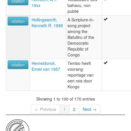
citation
19xx
bahavu, non
publié
Hollingsworth,
A Scripture-in-
citation
Kenneth R. 1999
song project
among the
Bafuliiru of the
Democratic
Republic of
Congo
Hemeldonck,
Tembo heeft
citation
Emiel van 1957
voorang:
reportage van
een reis door
Kongo
Showing 1 to 100 of 170 entries
← Previous
1
2
Next →