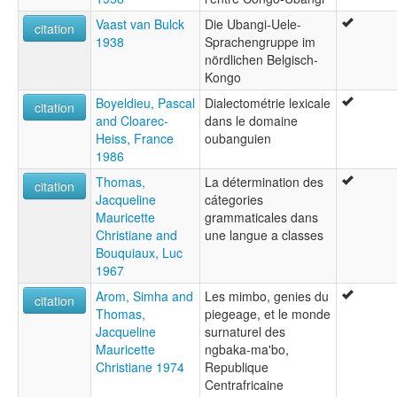
Vaast van Bulck
Die Ubangi-Uele-
citation
1938
Sprachengruppe im
nördlichen Belgisch-
Kongo
Boyeldieu, Pascal
Dialectométrie lexicale
citation
and Cloarec-
dans le domaine
Heiss, France
oubanguien
1986
Thomas,
La détermination des
citation
Jacqueline
cátegories
Mauricette
grammaticales dans
Christiane and
une langue a classes
Bouquiaux, Luc
1967
Arom, Simha and
Les mimbo, genies du
citation
Thomas,
piegeage, et le monde
Jacqueline
surnaturel des
Mauricette
ngbaka-ma'bo,
Christiane 1974
Republique
Centrafricaine