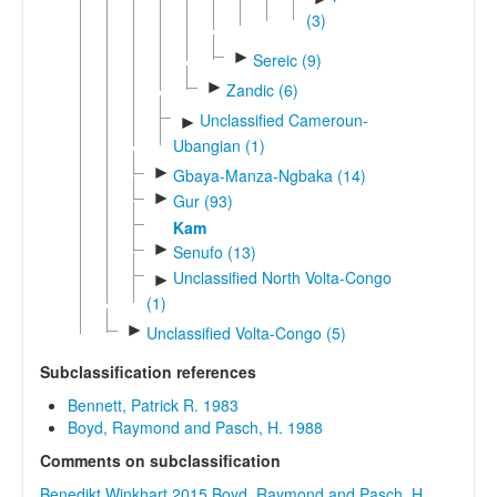
(3)
►
Sereic (9)
►
Zandic (6)
Unclassified Cameroun-
►
Ubangian (1)
►
Gbaya-Manza-Ngbaka (14)
►
Gur (93)
Kam
►
Senufo (13)
Unclassified North Volta-Congo
►
(1)
►
Unclassified Volta-Congo (5)
Subclassification references
Bennett, Patrick R. 1983
Boyd, Raymond and Pasch, H. 1988
Comments on subclassification
Benedikt Winkhart 2015
Boyd, Raymond and Pasch, H.