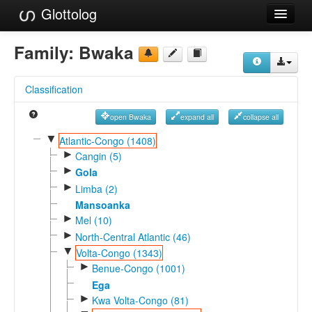
Glottolog
Languages
Family:
Bwaka
Families
Classification
Language Search
open Bwaka
expand all
collapse all
References
▼
Atlantic-Congo (1408)
►
Reference Search
Cangin (5)
►
Gola
GlottoScope
►
Limba (2)
Mansoanka
About
►
Mel (10)
►
North-Central Atlantic (46)
▼
Volta-Congo (1343)
►
Benue-Congo (1001)
Ega
►
Kwa Volta-Congo (81)