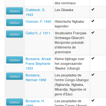
des nominaux
Crabbeck, G.
Les Gbwaka
citation
1943
Coeman, F. 1945
Historische Ngbaka-
citation
legenden
Calloc'h, J. 1911
Vocabulaire Français-
citation
Gmbwaga-Gbanziri-
Monjombo précédé
d'éléments de
grammaire
Burssens, Amaat
Kleine bijdrage over
citation
Frans Stephanie
het zoogenaamde
1933
'Bwaka' (Ubangi)
Burssens,
Les peuplades de
citation
Herman 1958
l'entre Congo-Ubangui
(Ngbanda, Ngbaka,
Mbandja, Ngambe et
gens d'Eau)
Burssens, H.
Les peuplades de
citation
1958
l'entre Congo-Ubangi