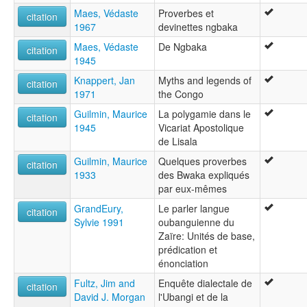
Maes, Védaste
Proverbes et
citation
1967
devinettes ngbaka
Maes, Védaste
De Ngbaka
citation
1945
Knappert, Jan
Myths and legends of
citation
1971
the Congo
Guilmin, Maurice
La polygamie dans le
citation
1945
Vicariat Apostolique
de Lisala
Guilmin, Maurice
Quelques proverbes
citation
1933
des Bwaka expliqués
par eux-mêmes
GrandEury,
Le parler langue
citation
Sylvie 1991
oubanguienne du
Zaïre: Unités de base,
prédication et
énonciation
Fultz, Jim and
Enquête dialectale de
citation
David J. Morgan
l'Ubangi et de la