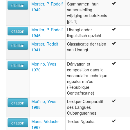
Mortier, P. Rodolf
Stamnamen, hun
citation
1942
samenstelling
wijziging en betekenis
[pt. 1]
Mortier, P. Rodolf
Ubangi onder
citation
1946
linguistisch opzicht
Mortier, Rodolf
Classificatie der talen
citation
1941
van Ubangi
Moñino, Yves
Dérivation et
citation
1970
composition dans le
vocabulaire technique
ngbaka-ma'bo
(République
Centrafricaine)
Moñino, Yves
Lexique Comparatif
citation
1988
des Langues
Oubanguiennes
Maes, Védaste
Textes Ngbaka
citation
1967