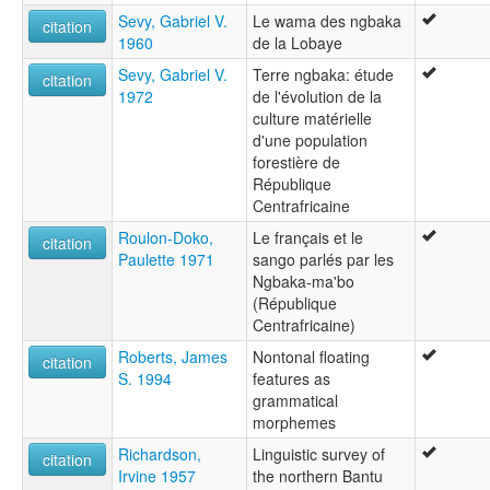
Sevy, Gabriel V.
Le wama des ngbaka
citation
1960
de la Lobaye
Sevy, Gabriel V.
Terre ngbaka: étude
citation
1972
de l'évolution de la
culture matérielle
d'une population
forestière de
République
Centrafricaine
Roulon-Doko,
Le français et le
citation
Paulette 1971
sango parlés par les
Ngbaka-ma'bo
(République
Centrafricaine)
Roberts, James
Nontonal floating
citation
S. 1994
features as
grammatical
morphemes
Richardson,
Linguistic survey of
citation
Irvine 1957
the northern Bantu