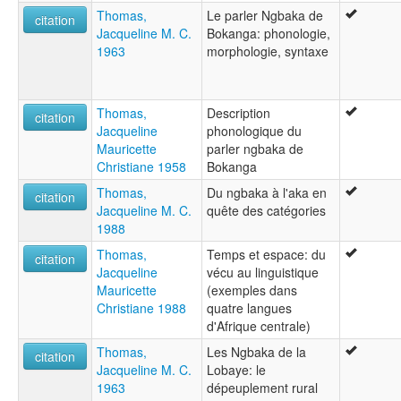
Thomas,
Le parler Ngbaka de
citation
Jacqueline M. C.
Bokanga: phonologie,
1963
morphologie, syntaxe
Thomas,
Description
citation
Jacqueline
phonologique du
Mauricette
parler ngbaka de
Christiane 1958
Bokanga
Thomas,
Du ngbaka à l'aka en
citation
Jacqueline M. C.
quête des catégories
1988
Thomas,
Temps et espace: du
citation
Jacqueline
vécu au linguistique
Mauricette
(exemples dans
Christiane 1988
quatre langues
d'Afrique centrale)
Thomas,
Les Ngbaka de la
citation
Jacqueline M. C.
Lobaye: le
1963
dépeuplement rural