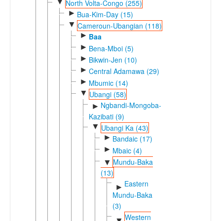
▼
North Volta-Congo (255)
►
Bua-Kim-Day (15)
▼
Cameroun-Ubangian (118)
►
Baa
►
Bena-Mboi (5)
►
Bikwin-Jen (10)
►
Central Adamawa (29)
►
Mbumic (14)
▼
Ubangi (58)
Ngbandi-Mongoba-
►
Kazibati (9)
▼
Ubangi Ka (43)
►
Bandaic (17)
►
Mbaic (4)
Mundu-Baka
▼
(13)
Eastern
►
Mundu-Baka
(3)
Western
▼