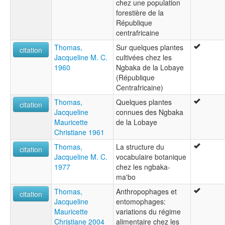
chez une population
forestière de la
République
centrafricaine
Thomas,
Sur quelques plantes
citation
Jacqueline M. C.
cultivées chez les
1960
Ngbaka de la Lobaye
(République
Centrafricaine)
Thomas,
Quelques plantes
citation
Jacqueline
connues des Ngbaka
Mauricette
de la Lobaye
Christiane 1961
Thomas,
La structure du
citation
Jacqueline M. C.
vocabulaire botanique
1977
chez les ngbaka-
ma'bo
Thomas,
Anthropophages et
citation
Jacqueline
entomophages:
Mauricette
variations du régime
Christiane 2004
alimentaire chez les