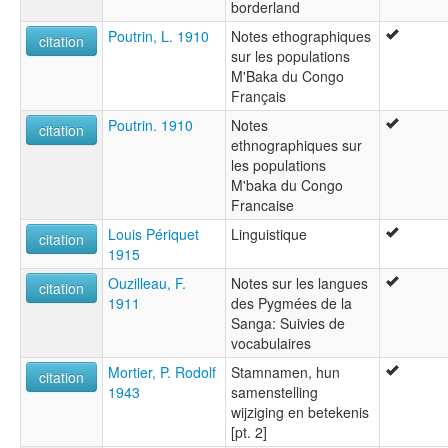
borderland
Poutrin, L. 1910
Notes ethographiques
citation
sur les populations
M'Baka du Congo
Français
Poutrin. 1910
Notes
citation
ethnographiques sur
les populations
M'baka du Congo
Francaise
Louis Périquet
Linguistique
citation
1915
Ouzilleau, F.
Notes sur les langues
citation
1911
des Pygmées de la
Sanga: Suivies de
vocabulaires
Mortier, P. Rodolf
Stamnamen, hun
citation
1943
samenstelling
wijziging en betekenis
[pt. 2]