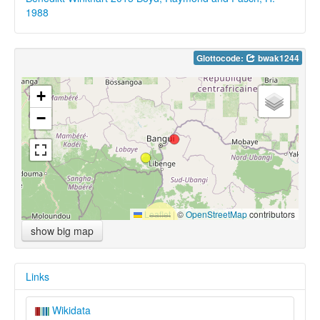
1988
Glottocode:
bwak1244
+
−
Leaflet
|
©
OpenStreetMap
contributors
show big map
Links
Wikidata