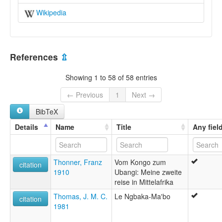
Wikipedia
References
⇫
Showing 1 to 58 of 58 entries
← Previous
1
Next →
BibTeX
Details
Name
Title
Any fiel
Thonner, Franz
Vom Kongo zum
citation
1910
Ubangi: Meine zweite
reise in Mittelafrika
Thomas, J. M. C.
Le Ngbaka-Ma'bo
citation
1981