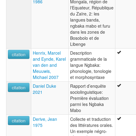
1986
Mongala, région de
l'Equateur, République
du Zaïre, 2: les
langues banda,
ngbaka mabo et furu
dans les zones de
Bosobolo et de
Libenge
Henrix, Marcel
Description
citation
and Eynde, Karel
grammaticale de la
van den and
langue Ngbaka:
Meuuwis,
phonologie, tonologie
Michael 2007
et morphosyntaxe
Daniel Duke
Rapport d’enquête
citation
2021
sociolinguistique:
Première évaluation
parmi les Ngbaka
Mabo
Derive, Jean
Collecte et traduction
citation
1975
des littératures orales.
Un exemple négro-