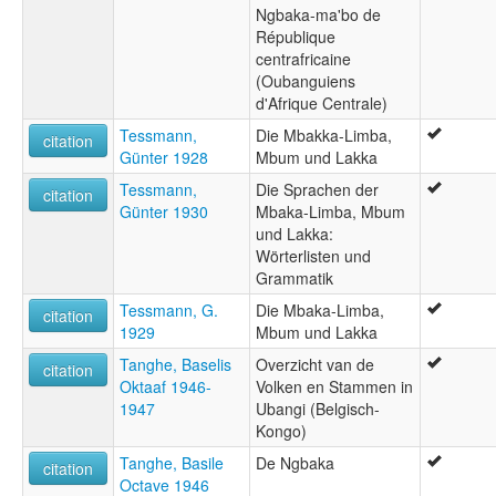
Ngbaka-ma'bo de
République
centrafricaine
(Oubanguiens
d'Afrique Centrale)
Tessmann,
Die Mbakka-Limba,
citation
Günter 1928
Mbum und Lakka
Tessmann,
Die Sprachen der
citation
Günter 1930
Mbaka-Limba, Mbum
und Lakka:
Wörterlisten und
Grammatik
Tessmann, G.
Die Mbaka-Limba,
citation
1929
Mbum und Lakka
Tanghe, Baselis
Overzicht van de
citation
Oktaaf 1946-
Volken en Stammen in
1947
Ubangi (Belgisch-
Kongo)
Tanghe, Basile
De Ngbaka
citation
Octave 1946