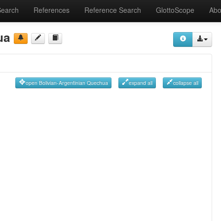
Search
References
Reference Search
GlottoScope
Abo
ua
open Bolivian-Argentinian Quechua
expand all
collapse all