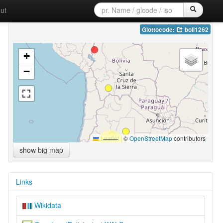
ut
Glottocode:
boli1262
+
−
Leaflet
|
©
OpenStreetMap
contributors
show big map
Links
Wikidata