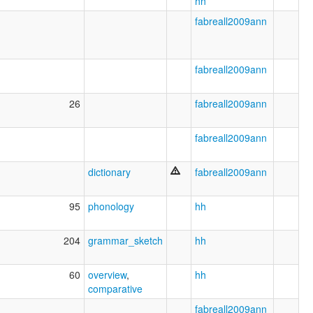
hh
fabreall2009ann
fabreall2009ann
26
fabreall2009ann
fabreall2009ann
dictionary
fabreall2009ann
95
phonology
hh
204
grammar_sketch
hh
60
overview
,
hh
comparative
fabreall2009ann