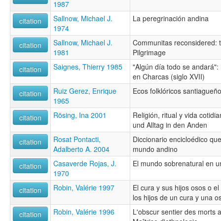
1987
Sallnow, Michael J.
La peregrinación andina
citation
1974
Sallnow, Michael J.
Communitas reconsidered: t
citation
1981
Pilgrimage
Saignes, Thierry 1985
"Algún día todo se andará":
citation
en Charcas (siglo XVII)
Ruiz Gerez, Enrique
Ecos folklóricos santiagueñ
citation
1965
Rösing, Ina 2001
Religión, ritual y vida cotidi
citation
und Alltag in den Anden
Rosat Pontacti,
Diccionario encicloédico qu
citation
Adalberto A. 2004
mundo andino
Casaverde Rojas, J.
El mundo sobrenatural en 
citation
1970
Robin, Valérie 1997
El cura y sus hijos osos o el 
citation
los hijos de un cura y una 
Robin, Valérie 1996
L'obscur sentier des morts 
citation