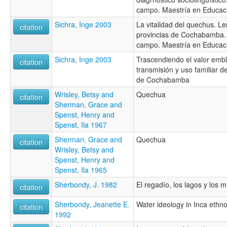
campo. Maestría en Educació
Sichra, Inge 2003
La vitalidad del quechus. L
citation
provincias de Cochabamba. 
campo. Maestría en Educació
Sichra, Inge 2003
Trascendiendo el valor emb
citation
transmisión y uso familiar d
de Cochabamba
Wrisley, Betsy and
Quechua
citation
Sherman, Grace and
Spenst, Henry and
Spenst, Ila 1967
Sherman, Grace and
Quechua
citation
Wrisley, Betsy and
Spenst, Henry and
Spenst, Ila 1965
Sherbondy, J. 1982
El regadío, los lagos y los m
citation
Sherbondy, Jeanette E.
Water ideology in Inca ethn
citation
1992