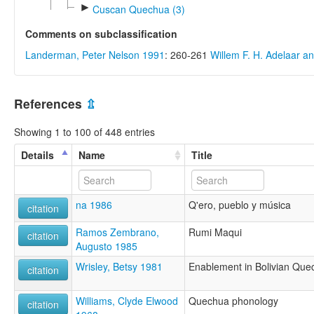
►
Cuscan Quechua (3)
Comments on subclassification
Landerman, Peter Nelson 1991
: 260-261
Willem F. H. Adelaar a
References
⇫
Showing 1 to 100 of 448 entries
Details
Name
Title
na 1986
Q'ero, pueblo y música
citation
Ramos Zembrano,
Rumi Maqui
citation
Augusto 1985
Wrisley, Betsy 1981
Enablement in Bolivian Que
citation
Williams, Clyde Elwood
Quechua phonology
citation