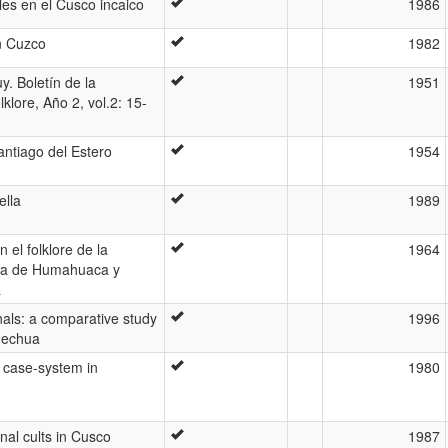
es en el Cusco incaico
1986
n Cuzco
1982
uy. Boletín de la
1951
lore, Año 2, vol.2: 15-
Santiago del Estero
1954
ella
1989
 el folklore de la
1964
ada de Humahuaca y
a
nals: a comparative study
1996
uechua
e case-system in
1980
nal cults in Cusco
1987