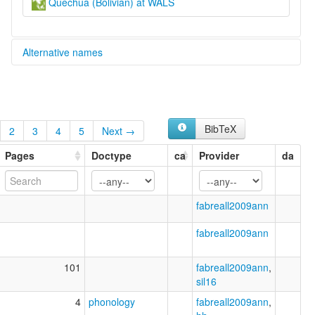
Quechua (Bolivian) at WALS
Alternative names
glottolog:
Bolivian Quechua IIC
BibTeX
2
3
4
5
Next →
Pages
Doctype
ca
Provider
da
fabreall2009ann
fabreall2009ann
101
fabreall2009ann
,
sil16
4
phonology
fabreall2009ann
,