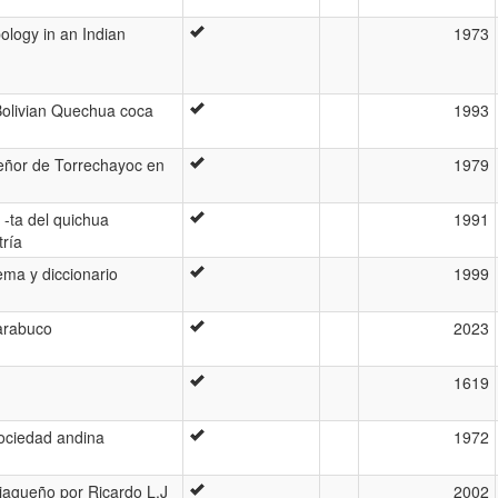
ology in an Indian
1973
Bolivian Quechua coca
1993
 Señor de Torrechayoc en
1979
 -ta del quichua
1991
tría
ma y diccionario
1999
arabuco
2023
1619
 sociedad andina
1972
tiagueño por Ricardo L.J
2002