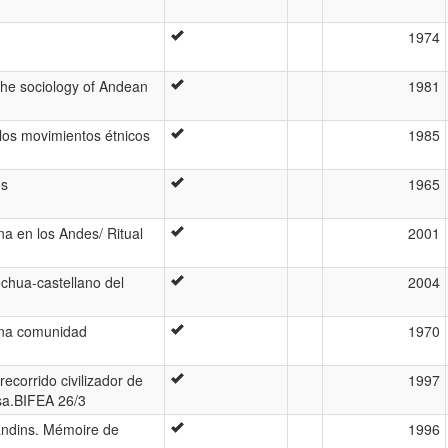
1974
he sociology of Andean
1981
 los movimientos étnicos
1985
os
1965
ana en los Andes/ Ritual
2001
echua-castellano del
2004
una comunidad
1970
recorrido civilizador de
1997
osa.BIFEA 26/3
andins. Mémoire de
1996