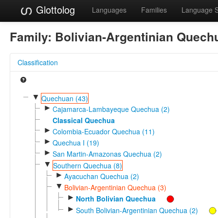
Glottolog
Languages
Families
Language 
Family:
Bolivian-Argentinian Quech
Classification
▼
Quechuan (43)
►
Cajamarca-Lambayeque Quechua (2)
Classical Quechua
►
Colombia-Ecuador Quechua (11)
►
Quechua I (19)
►
San Martin-Amazonas Quechua (2)
▼
Southern Quechua (8)
►
Ayacuchan Quechua (2)
▼
Bolivian-Argentinian Quechua (3)
►
North Bolivian Quechua
►
South Bolivian-Argentinian Quechua (2)