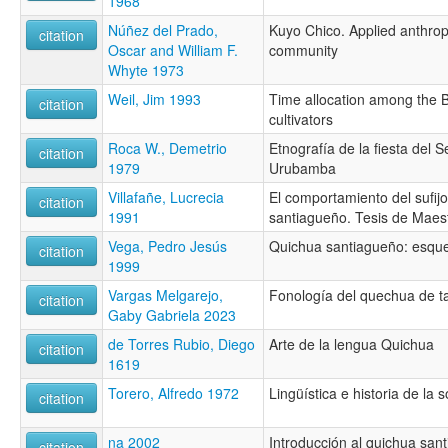
1968
Núñez del Prado,
Kuyo Chico. Applied anthrop
citation
Oscar and William F.
community
Whyte 1973
Weil, Jim 1993
Time allocation among the 
citation
cultivators
Roca W., Demetrio
Etnografía de la fiesta del
citation
1979
Urubamba
Villafañe, Lucrecia
El comportamiento del sufijo
citation
1991
santiagueño. Tesis de Maes
Vega, Pedro Jesús
Quichua santiagueño: esque
citation
1999
Vargas Melgarejo,
Fonología del quechua de t
citation
Gaby Gabriela 2023
de Torres Rubio, Diego
Arte de la lengua Quichua
citation
1619
Torero, Alfredo 1972
Lingüística e historia de la
citation
na 2002
Introducción al quichua san
citation