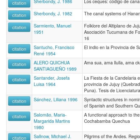
Sherbondy, J. 1986
Los ceques: código de canal
citation
Sherbondy, J. 1982
The canal systems of Hana
citation
Sarmiento, Manuel
Folklore del Altiplano de Juj
citation
1951
Asociación Tucumana de Folk
16
Santucho, Francisco
El indio en la Provincia de 
citation
René 1954
ALERO QUICHUA
Ama sua, ama llulla, ama ck
citation
SANTIAGUEÑO 1989
Santander, Josefa
La Fiesta de la Candelaria en
citation
Luisa 1964
provincia de Jujuy (Quebr
Puna). Tesis de Licenciatur
Sánchez, Liliana 1996
Syntactic structures in nomi
citation
of Spanish and Southern Q
Salomão, Maria-
A functional approach to th
citation
Margarida Martins
Cochabamba Quechua
1980
Sallnow, Michael J.
Pilgrims of the Andes. Regio
citation