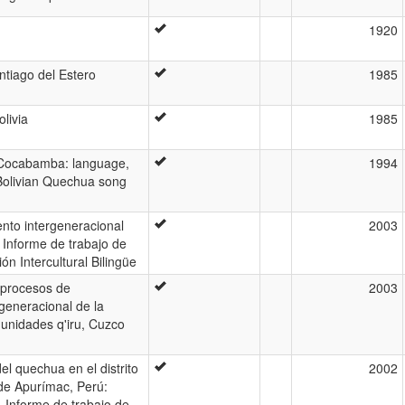
1920
ntiago del Estero
1985
livia
1985
 Cocabamba: language,
1994
Bolivian Quechua song
nto intergeneracional
2003
 Informe de trabajo de
n Intercultural Bilingüe
 procesos de
2003
generacional de la
unidades q'iru, Cuzco
el quechua en el distrito
2002
de Apurímac, Perú:
o. Informe de trabajo de