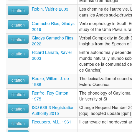
Maîtrise d'ethnologie
Robin, Valérie 2003
Les chemins de l'autre vie. L
citation
dans les Andes sud-péruvi
Camacho Rios, Gladys
Verb morphology in South B
citation
2019
study of the Uma Piwra rural
Gladys Camacho Rios
Verbal Complexity in South 
citation
2022
Insights from the Speech of
Ricard Lanata, Xavier
Entre autonomía y dependenc
citation
2003
mundo natural y mundo sobr
cuentos de la comunidad de 
de Canchis)
Reuze, Willem J. de
The lexicalization of sound 
citation
1986
Estero Quechua
Renfro, Roy Clinton
The phonology of Caylloma Q
citation
1975
University of St
ISO 639-3 Registration
Change Request Number 20
citation
Authority 2015
[cqu], adopted update [quh]
Recupero, M.L. 1961
Il carnevale nel nordovest a
citation