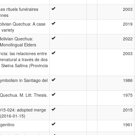
es rituels funéraires
2003
ennes
olivian Quechua: A case
2019
 variety
Bolivian Quechua:
2022
 Monolingual Elders
ia: las relaciones entre
2003
enatural a través de dos
Siwina Sallma (Provincia
symbolism in Santiago del
1986
uechua. M. Litt. Thesis.
1975
15-024: adopted merge
2015
 (2016-01-15)
rgentino
1961