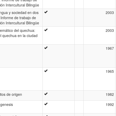
n Intercultural Bilingüe
engua y sociedad en dos
2003
Informe de trabajo de
n Intercultural Bilingüe
lemático del quechua:
2003
el quechua en la ciudad
1967
1965
itos de origen
1982
ogenesis
1992