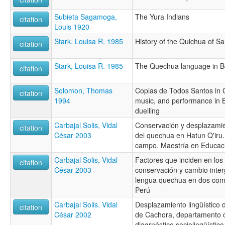
Subieta Sagamoga,
The Yura Indians
citation
Louis 1920
Stark, Louisa R. 1985
History of the Quichua of Sa
citation
Stark, Louisa R. 1985
The Quechua language in Bo
citation
Solomon, Thomas
Coplas de Todos Santos in
citation
1994
music, and performance in 
duelling
Carbajal Solis, Vidal
Conservación y desplazamie
citation
César 2003
del quechua en Hatun Q'iru.
campo. Maestría en Educació
Carbajal Solis, Vidal
Factores que inciden en los
citation
César 2003
conservación y cambio inter
lengua quechua en dos com
Perú
Carbajal Solis, Vidal
Desplazamiento lingüístico d
citation
César 2002
de Cachora, departamento 
diagrnóstico sociolingüístic