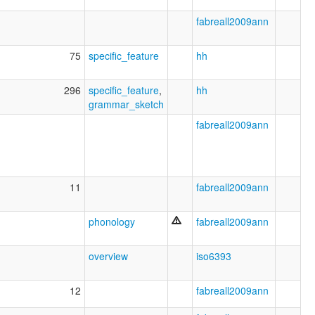
fabreall2009ann
75
specific_feature
hh
296
specific_feature
,
hh
grammar_sketch
fabreall2009ann
11
fabreall2009ann
phonology
fabreall2009ann
overview
iso6393
12
fabreall2009ann