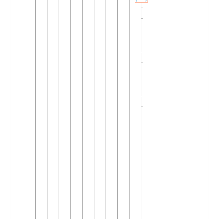
►
Lusengo
Ngiri
►
Riverain
Mongala
(6)
Ngiri
►
Riverain
Ubangi
(17)
Ngiri
▼
Terrien
(28)
Bamweic
▼
(3)
Bamwe
Dzando
►
Ndolo