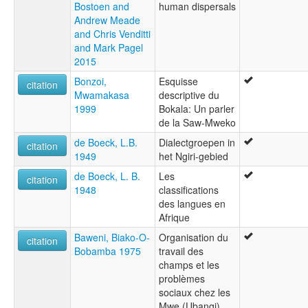
Bostoen and
human dispersals
Andrew Meade
and Chris Venditti
and Mark Pagel
2015
Bonzoi,
Esquisse
citation
Mwamakasa
descriptive du
1999
Bokala: Un parler
de la Saw-Mweko
de Boeck, L.B.
Dialectgroepen in
citation
1949
het Ngiri-gebied
de Boeck, L. B.
Les
citation
1948
classifications
des langues en
Afrique
Baweni, Biako-O-
Organisation du
citation
Bobamba 1975
travail des
champs et les
problèmes
sociaux chez les
Mwe (Ubangi)