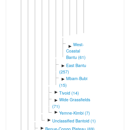
Bombomic
►
(2)
Ngombe-
►
Ababuan
(23)
West-
►
Coastal
Bantu (61)
East Bantu
►
(257)
Mbam-Bubi
►
(15)
►
Tivoid (14)
Wide Grassfields
►
(71)
►
Yemne-Kimbi (7)
►
Unclassified Bantoid (1)
►
Benue-Congo Plateau (69)