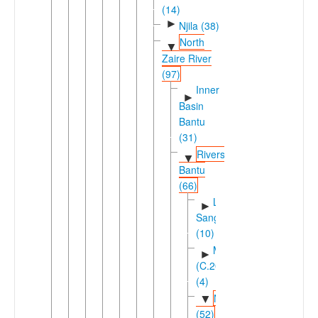
(14)
►
Njila (38)
North
▼
Zaire River
(97)
Inner
►
Basin
Bantu
(31)
Rivers
▼
Bantu
(66)
Likouala-
►
Sangha
(10)
Mboshi
►
(C.20)
(4)
Ngiri
▼
(52)