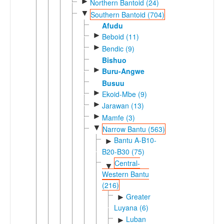
►
Northern Bantoid (24)
▼
Southern Bantoid (704)
Afudu
►
Beboid (11)
►
Bendic (9)
Bishuo
►
Buru-Angwe
Busuu
►
Ekoid-Mbe (9)
►
Jarawan (13)
►
Mamfe (3)
▼
Narrow Bantu (563)
Bantu A-B10-
►
B20-B30 (75)
Central-
▼
Western Bantu
(216)
Greater
►
Luyana (6)
Luban
►