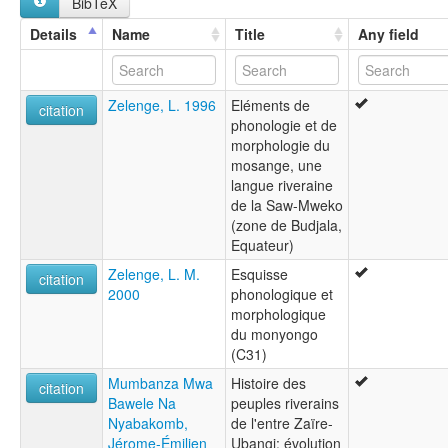
BibTeX
Details
Name
Title
Any field
Zelenge, L. 1996
Eléments de
citation
phonologie et de
morphologie du
mosange, une
langue riveraine
de la Saw-Mweko
(zone de Budjala,
Equateur)
Zelenge, L. M.
Esquisse
citation
2000
phonologique et
morphologique
du monyongo
(C31)
Mumbanza Mwa
Histoire des
citation
Bawele Na
peuples riverains
Nyabakomb,
de l'entre Zaïre-
Jérome-Émilien
Ubangi: évolution