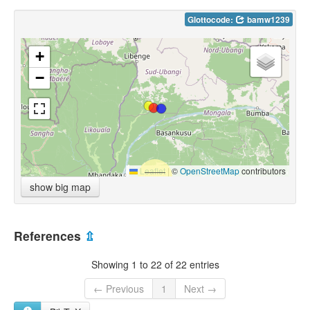
Glottocode:
bamw1239
+
−
Leaflet
|
©
OpenStreetMap
contributors
show big map
References
⇫
Showing 1 to 22 of 22 entries
← Previous
1
Next →