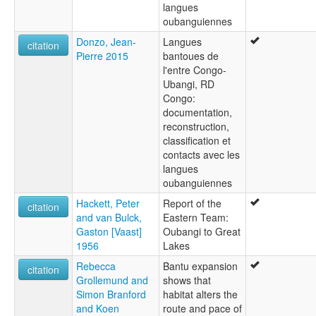
langues
oubanguiennes
Donzo, Jean-
Langues
citation
Pierre 2015
bantoues de
l'entre Congo-
Ubangi, RD
Congo:
documentation,
reconstruction,
classification et
contacts avec les
langues
oubanguiennes
Hackett, Peter
Report of the
citation
and van Bulck,
Eastern Team:
Gaston [Vaast]
Oubangi to Great
1956
Lakes
Rebecca
Bantu expansion
citation
Grollemund and
shows that
Simon Branford
habitat alters the
and Koen
route and pace of