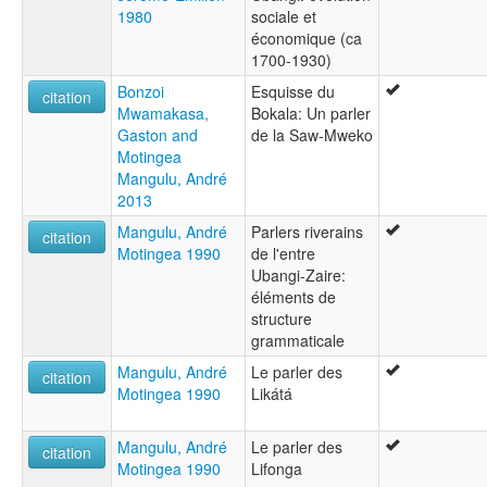
1980
sociale et
économique (ca
1700-1930)
Bonzoi
Esquisse du
citation
Mwamakasa,
Bokala: Un parler
Gaston and
de la Saw-Mweko
Motingea
Mangulu, André
2013
Mangulu, André
Parlers riverains
citation
Motingea 1990
de l'entre
Ubangi-Zaire:
éléments de
structure
grammaticale
Mangulu, André
Le parler des
citation
Motingea 1990
Likátá
Mangulu, André
Le parler des
citation
Motingea 1990
Lifonga