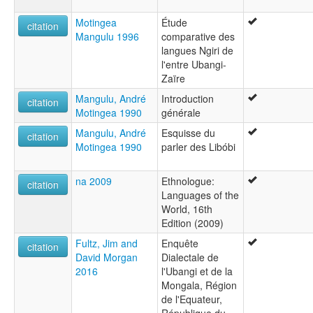
Motingea
Étude
citation
Mangulu 1996
comparative des
langues Ngiri de
l'entre Ubangi-
Zaïre
Mangulu, André
Introduction
citation
Motingea 1990
générale
Mangulu, André
Esquisse du
citation
Motingea 1990
parler des Libóbi
na 2009
Ethnologue:
citation
Languages of the
World, 16th
Edition (2009)
Fultz, Jim and
Enquête
citation
David Morgan
Dialectale de
2016
l'Ubangi et de la
Mongala, Région
de l'Equateur,