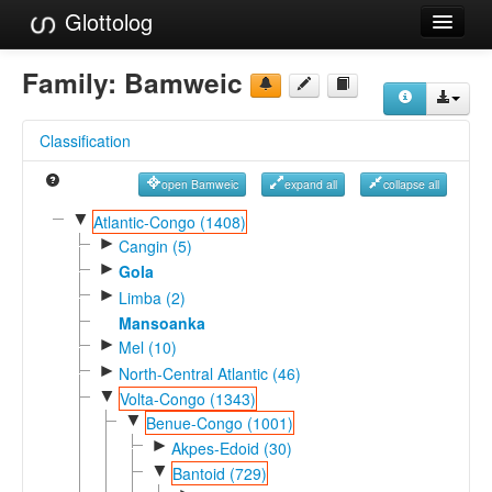
Glottolog
Languages
Family:
Bamweic
Families
Classification
Language Search
open Bamweic
expand all
collapse all
References
▼
Atlantic-Congo (1408)
►
Reference Search
Cangin (5)
►
Gola
GlottoScope
►
Limba (2)
Mansoanka
About
►
Mel (10)
►
North-Central Atlantic (46)
▼
Volta-Congo (1343)
▼
Benue-Congo (1001)
►
Akpes-Edoid (30)
▼
Bantoid (729)