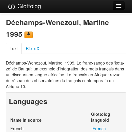
Glottolog
Languages
Déchamps-Wenezoui, Martine
Families
1995
Language Search
Text
BibTeX
References
Déchamps-Wenezoui, Martine. 1995. Le franc-sango des 'kota-
Reference Search
zo' de Bangui: un exemple d'integration des mots français dans
un discours en langue africaine. Le français en Afrique: revue
GlottoScope
du réseau des observatoires du français contemporain en
Afrique 10.
About
Languages
Glottolog
Name in source
languoid
French
French