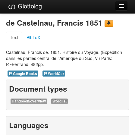
Glottolog
Languages
de Castelnau, Francis 1851
Families
Text
BibTeX
Language Search
Castelnau, Francis de. 1851. Histoire du Voyage. (Expédition
References
dans les parties central de l'Amérique du Sud, V.) Paris:
P.~Bertrand. 482pp.
Reference Search
Google Books
WorldCat
GlottoScope
Document types
About
Handbook/overview
Wordlist
Languages