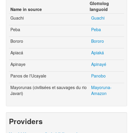
Glottolog
Name in source
languoid
Guachi
Guachi
Peba
Peba
Bororo
Bororo
Apiacá
Apiaká
Apinaye
Apinayé
Panos de l'Ucayale
Panobo
Mayorunas (civilisées et sauvages du rio
Mayoruna-
Javari)
Amazon
Providers