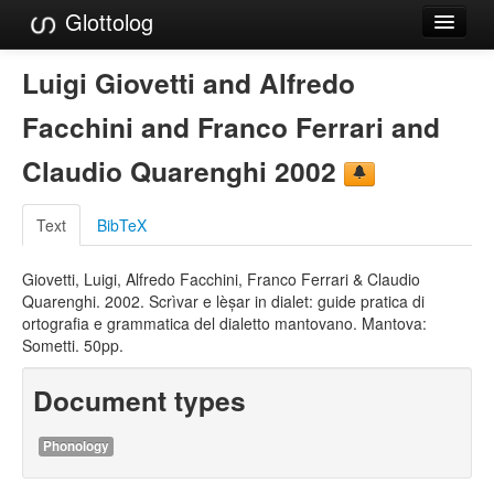
Glottolog
Languages
Luigi Giovetti and Alfredo
Families
Facchini and Franco Ferrari and
Language Search
Claudio Quarenghi 2002
References
Text
BibTeX
Reference Search
Giovetti, Luigi, Alfredo Facchini, Franco Ferrari & Claudio
GlottoScope
Quarenghi. 2002. Scrìvar e lèșar in dialet: guide pratica di
ortografia e grammatica del dialetto mantovano. Mantova:
About
Sometti. 50pp.
Document types
Phonology