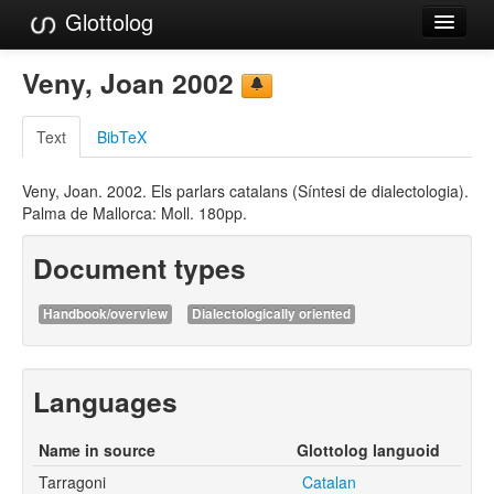
Glottolog
Languages
Veny, Joan 2002
Families
Text
BibTeX
Language Search
Veny, Joan. 2002. Els parlars catalans (Síntesi de dialectologia).
References
Palma de Mallorca: Moll. 180pp.
Reference Search
Document types
GlottoScope
Handbook/overview
Dialectologically oriented
About
Languages
Name in source
Glottolog languoid
Tarragoni
Catalan