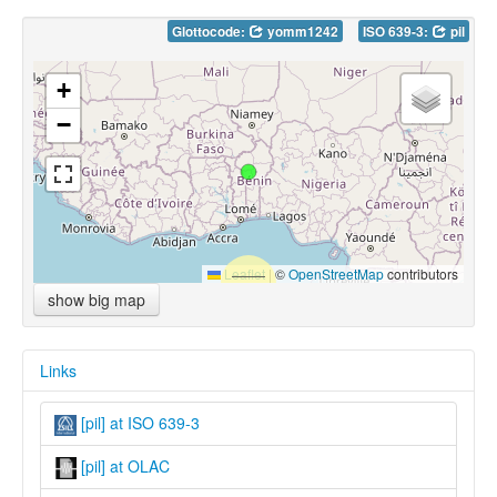
Glottocode:
yomm1242
ISO 639-3:
pil
+
−
Leaflet
|
©
OpenStreetMap
contributors
show big map
Links
[pil] at ISO 639-3
[pil] at OLAC