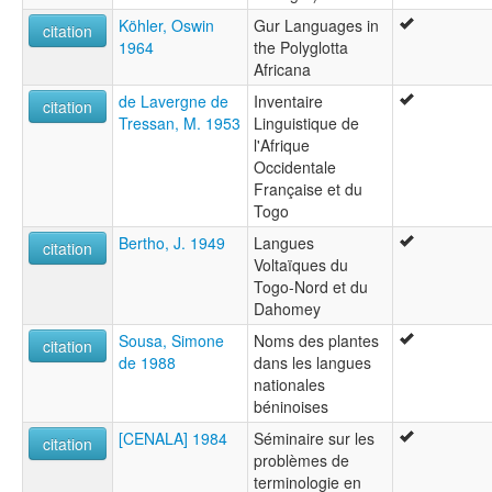
Köhler, Oswin
Gur Languages in
citation
1964
the Polyglotta
Africana
de Lavergne de
Inventaire
citation
Tressan, M. 1953
Linguistique de
l'Afrique
Occidentale
Française et du
Togo
Bertho, J. 1949
Langues
citation
Voltaïques du
Togo-Nord et du
Dahomey
Sousa, Simone
Noms des plantes
citation
de 1988
dans les langues
nationales
béninoises
[CENALA] 1984
Séminaire sur les
citation
problèmes de
terminologie en