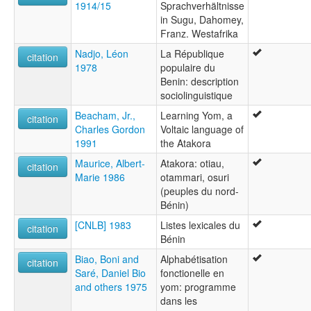
1914/15
Sprachverhältnisse
in Sugu, Dahomey,
Franz. Westafrika
Nadjo, Léon
La République
citation
1978
populaire du
Benin: description
sociolinguistique
Beacham, Jr.,
Learning Yom, a
citation
Charles Gordon
Voltaic language of
1991
the Atakora
Maurice, Albert-
Atakora: otiau,
citation
Marie 1986
otammari, osuri
(peuples du nord-
Bénin)
[CNLB] 1983
Listes lexicales du
citation
Bénin
Biao, Boni and
Alphabétisation
citation
Saré, Daniel Bio
fonctionelle en
and others 1975
yom: programme
dans les