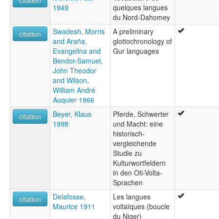
citation
1949
quelques langues
du Nord-Dahomey
Swadesh, Morris
A preliminary
citation
and Araña,
glottochronology of
Evangelina and
Gur languages
Bendor-Samuel,
John Theodor
and Wilson,
William André
Auquier 1966
Beyer, Klaus
Pferde, Schwerter
citation
1998
und Macht: eine
historisch-
vergleichende
Studie zu
Kulturwortfeldern
in den Oti-Volta-
Sprachen
Delafosse,
Les langues
citation
Maurice 1911
voltaïques (boucle
du Niger)