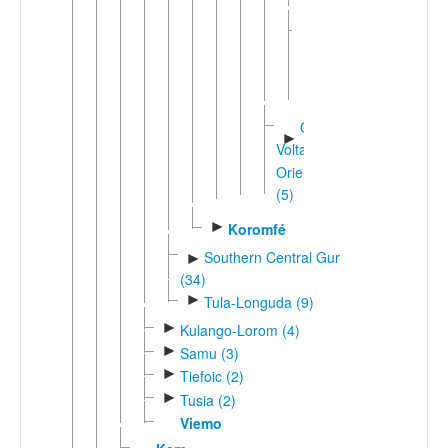
Oti-
►
Volta
Occidental
(17)
Oti-
►
Volta
Oriental
(5)
►
Koromfé
Southern Central Gur
►
(34)
►
Tula-Longuda (9)
►
Kulango-Lorom (4)
►
Samu (3)
►
Tiefoic (2)
►
Tusia (2)
Viemo