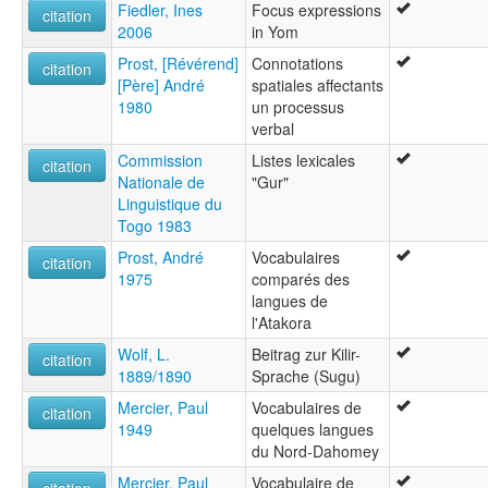
Fiedler, Ines
Focus expressions
citation
2006
in Yom
Prost, [Révérend]
Connotations
citation
[Père] André
spatiales affectants
1980
un processus
verbal
Commission
Listes lexicales
citation
Nationale de
"Gur"
Linguistique du
Togo 1983
Prost, André
Vocabulaires
citation
1975
comparés des
langues de
l'Atakora
Wolf, L.
Beitrag zur Kilir-
citation
1889/1890
Sprache (Sugu)
Mercier, Paul
Vocabulaires de
citation
1949
quelques langues
du Nord-Dahomey
Mercier, Paul
Vocabulaire de