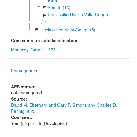
Kam
►
Senufo (13)
Unclassified North Volta-Congo
►
(1)
►
Unclassified Volta-Congo (5)
Comments on subclassification
Manessy, Gabriel 1975
Endangerment
AES status:
not endangered
Source:
David M. Eberhard and Gary F. Simons and Charles D.
Fennig 2025
Comment:
Yom (pil-pil) = 5 (Developing).