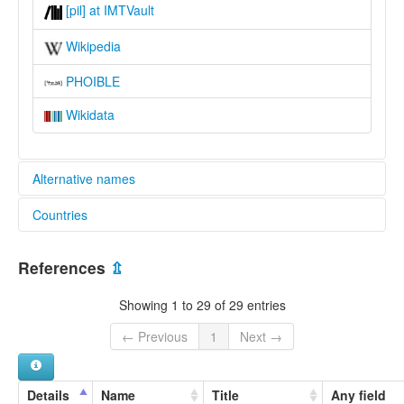
[pil] at IMTVault
Wikipedia
PHOIBLE
Wikidata
Alternative names
Countries
lexvo:
Yom [en]
Benin [BJ]
multitree:
References
⇫
Kpilakpila
Pila
Showing 1 to 29 of 29 entries
Pilapila
Yom
← Previous
1
Next →
Details
Name
Title
Any field