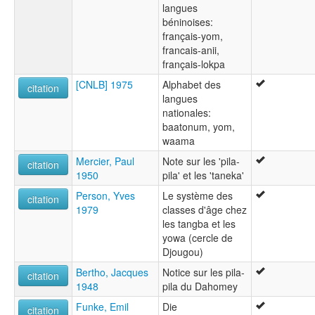
langues
béninoises:
français-yom,
francais-anii,
français-lokpa
[CNLB] 1975
Alphabet des
citation
langues
nationales:
baatonum, yom,
waama
Mercier, Paul
Note sur les 'pila-
citation
1950
pila' et les 'taneka'
Person, Yves
Le système des
citation
1979
classes d'âge chez
les tangba et les
yowa (cercle de
Djougou)
Bertho, Jacques
Notice sur les pila-
citation
1948
pila du Dahomey
Funke, Emil
Die
citation