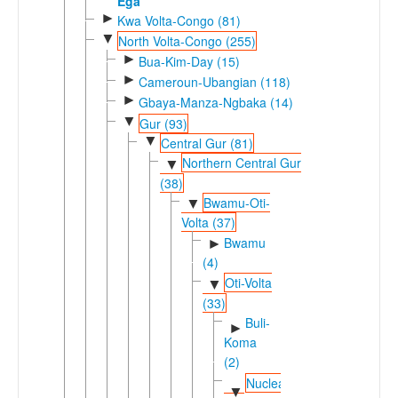
Ega
►
Kwa Volta-Congo (81)
▼
North Volta-Congo (255)
►
Bua-Kim-Day (15)
►
Cameroun-Ubangian (118)
►
Gbaya-Manza-Ngbaka (14)
▼
Gur (93)
▼
Central Gur (81)
Northern Central Gur
▼
(38)
Bwamu-Oti-
▼
Volta (37)
Bwamu
►
(4)
Oti-Volta
▼
(33)
Buli-
►
Koma
(2)
Nuclear
▼