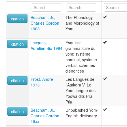
Beacham, Jr.,
The Phonology
citation
Charles Gordon
and Morphology of
1968
Yom
Jacques,
Esquisse
citation
Aurélien Bio 1994
grammaticale du
yom: système
nominal, système
verbal, schèmes
d'énoncés
Prost, André
Les Langues de
citation
1973
l'Atakora V: Le
Yom, langue des
Yoowa dits Pila-
Pila
Beacham, Jr.,
Unpublished Yom-
citation
Charles Gordon
English dictionary
19xx