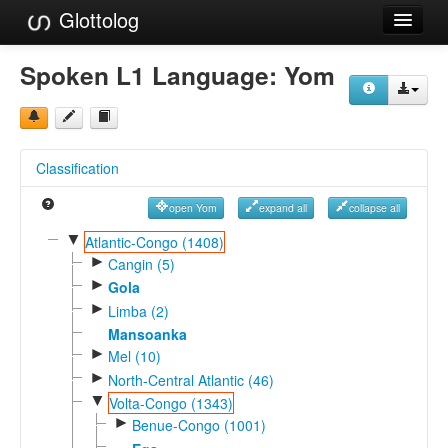
Glottolog
Languages
Spoken L1 Language:
Yom
Families
Language Search
Classification
References
open Yom
expand all
collapse all
Reference Search
▼
Atlantic-Congo (1408)
►
GlottoScope
Cangin (5)
►
Gola
About
►
Limba (2)
Mansoanka
►
Mel (10)
►
North-Central Atlantic (46)
▼
Volta-Congo (1343)
►
Benue-Congo (1001)