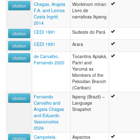
Chagas, Angela
Wonkinom mïran:
citation
F.A. and Lemos
Livro de
Costa Ingrid
narrativas Ikpeng
2014
CEDI 1991
Sudeste do Pará
citation
CEDI 1991
Arara
citation
de Carvalho,
Tocantins Apiaká,
citation
Fernando 2020
Parirí and
Yarumá as
Members of the
Pekodian Branch
(Cariban)
Fernando
Ikpeng (Brazil) –
citation
Carvalho and
Language
Angela Chagas
Snapshot
and Eduardo
Vasconcelos
2024
Campetela,
Aspectos
citation