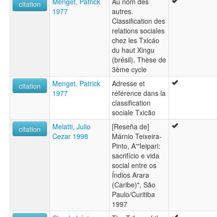
Menget, Patrick
Au nom des
citation
1977
autres.
Classification des
relations sociales
chez les Txicáo
du haut Xingu
(brésil). Thèse de
3ème cycle
Menget, Patrick
Adresse et
citation
1977
référence dans la
classification
sociale Txicão
Melatti, Julio
[Reseña de]
citation
Cezar 1998
Márnio Teixeira-
Pinto, A'"Ieipari:
sacrifício e vida
social entre os
Índios Arara
(Caribe)", São
Paulo/Curitiba
1997