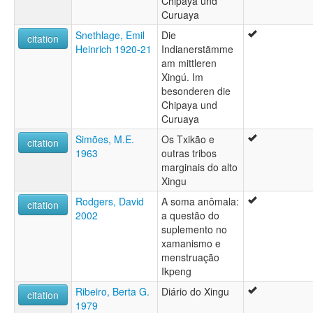
Chipaya und
Curuaya
Snethlage, Emil
Die
citation
Heinrich 1920-21
Indianerstämme
am mittleren
Xingú. Im
besonderen die
Chipaya und
Curuaya
Simões, M.E.
Os Txikão e
citation
1963
outras tribos
marginais do alto
Xingu
Rodgers, David
A soma anômala:
citation
2002
a questão do
suplemento no
xamanismo e
menstruação
Ikpeng
Ribeiro, Berta G.
Diário do Xingu
citation
1979