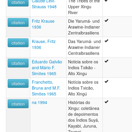
Claude Lévi-
The Tribes of the
citation
Strauss 1948
Upper Xingu
River
Fritz Krause
Die Yarumá- und
citation
1936
Arawine-Indianer
Zentralbrasiliens
Krause, Fritz
Das Yarumá- und
citation
1936
Arawine-Indianer
Centralbrasiliens
Eduardo Galvão
Noticia sobre os
citation
and Mário F.
Indios Txikão -
Simões 1965
Alto Xingu
Franchetto,
Notícia sobre os
citation
Bruna and M.F.
Indios Txicão,
Simões 1965
Alto Xingú
na 1994
Histórias do
citation
Xingu: coletânea
de depoimentos
dos Índios Suyá,
Kayabi, Juruna,
Trumai,