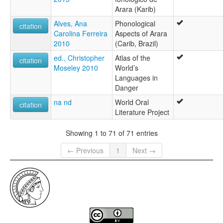
Arara (Karib)
Alves, Ana
Phonological
citation
Carolina Ferreira
Aspects of Arara
2010
(Carib, Brazil)
ed., Christopher
Atlas of the
citation
Moseley 2010
World’s
Languages in
Danger
na nd
World Oral
citation
Literature Project
Showing 1 to 71 of 71 entries
← Previous
1
Next →