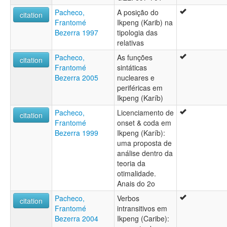
Pacheco,
A posição do
citation
Frantomé
Ikpeng (Karib) na
Bezerra 1997
tipologia das
relativas
Pacheco,
As funções
citation
Frantomé
sintáticas
Bezerra 2005
nucleares e
periféricas em
Ikpeng (Karíb)
Pacheco,
Licenciamento de
citation
Frantomé
onset & coda em
Bezerra 1999
Ikpeng (Karíb):
uma proposta de
análise dentro da
teoria da
otimalidade.
Anais do 2o
Pacheco,
Verbos
citation
Frantomé
intransitivos em
Bezerra 2004
Ikpeng (Caribe):