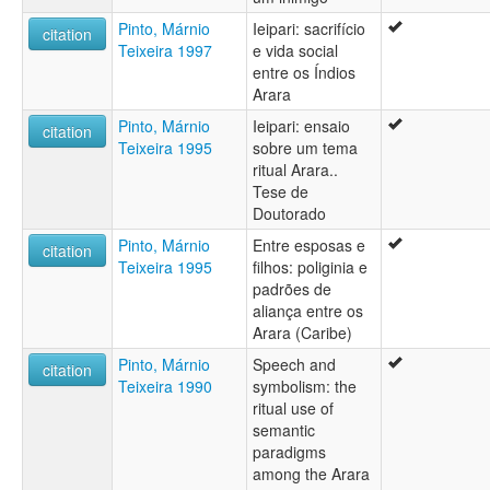
Pinto, Márnio
Ieipari: sacrifício
citation
Teixeira 1997
e vida social
entre os Índios
Arara
Pinto, Márnio
Ieipari: ensaio
citation
Teixeira 1995
sobre um tema
ritual Arara..
Tese de
Doutorado
Pinto, Márnio
Entre esposas e
citation
Teixeira 1995
filhos: poliginia e
padrões de
aliança entre os
Arara (Caribe)
Pinto, Márnio
Speech and
citation
Teixeira 1990
symbolism: the
ritual use of
semantic
paradigms
among the Arara