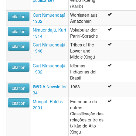
publicarse)
verbo Ikpeng
(Karib)
Curt Nimuendajú
Wortlisten aus
citation
1932
Amazonien
Nimuendajú, Kurt
Vokabular der
citation
1914
Parirí-Sprache
Curt Nimuendajú
Tribes of the
citation
1948
Lower and
Middle Xingú
Curt Nimuendajú
Idiomas
citation
1932
Indígenas del
Brasil
IWGIA Newsletter
1983
citation
34
Menget, Patrick
Em noume do
citation
2001
outros.
Classificação das
relações entre os
txikão do Alto
Xingu