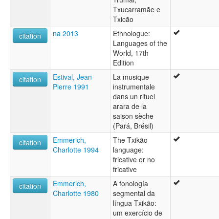
Txucarramãe e
Txicão
na 2013
Ethnologue:
citation
Languages of the
World, 17th
Edition
Estival, Jean-
La musique
citation
Pierre 1991
instrumentale
dans un rituel
arara de la
saison sèche
(Pará, Brésil)
Emmerich,
The Txikão
citation
Charlotte 1994
language:
fricative or no
fricative
Emmerich,
A fonología
citation
Charlotte 1980
segmental da
língua Txikão:
um exercício de