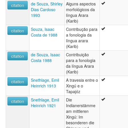
de Souza, Shirley
Alguns aspectos
citation
Dias Cardoso
morfológicos da
1993
língua Arara
(Karib)
Souza, Isaac
Contribução para
citation
Costa de 1988
a fonologia da
língua arara
(Karib)
de Souza, Isaac
Contribuição
citation
Costa 1988
para a fonologia
da língua Arara
(Karib)
Snethlage, Emil
A travesia entre o
citation
Heinrich 1913
Xingú e o
Tapajóz
Snethlage, Emil
Die
citation
Heinrich 1921
Indianerstämme
am mittleren
Xingú: Im
besonderen die