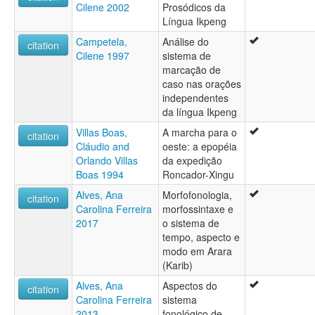
Cilene 2002
Prosódicos da
Língua Ikpeng
Campetela,
Análise do
citation
Cilene 1997
sistema de
marcação de
caso nas orações
independentes
da língua Ikpeng
Villas Boas,
A marcha para o
citation
Cláudio and
oeste: a epopéia
Orlando Villas
da expedição
Boas 1994
Roncador-Xingu
Alves, Ana
Morfofonologia,
citation
Carolina Ferreira
morfossintaxe e
2017
o sistema de
tempo, aspecto e
modo em Arara
(Karib)
Alves, Ana
Aspectos do
citation
Carolina Ferreira
sistema
2013
fonológico de