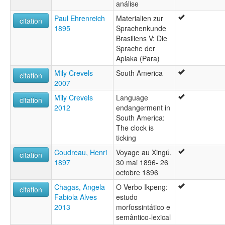
análise
Paul Ehrenreich
Materialien zur
citation
1895
Sprachenkunde
Brasiliens V: Die
Sprache der
Apiaka (Para)
Mily Crevels
South America
citation
2007
Mily Crevels
Language
citation
2012
endangerment in
South America:
The clock is
ticking
Coudreau, Henri
Voyage au Xingú,
citation
1897
30 mai 1896- 26
octobre 1896
Chagas, Angela
O Verbo Ikpeng:
citation
Fabiola Alves
estudo
2013
morfossintático e
semântico-lexical