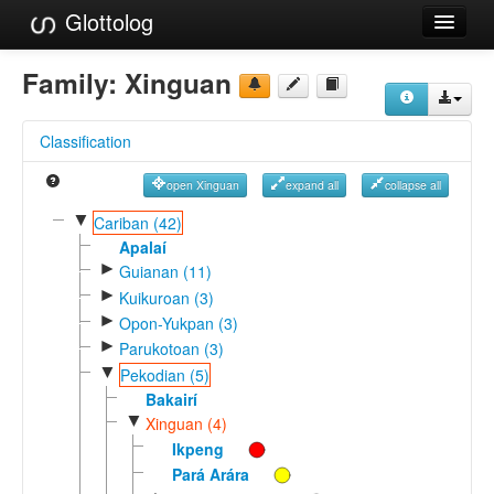
Glottolog
Languages
Family:
Xinguan
Families
Classification
Language Search
open Xinguan
expand all
collapse all
References
▼
Cariban (42)
Reference Search
Apalaí
►
Guianan (11)
GlottoScope
►
Kuikuroan (3)
►
Opon-Yukpan (3)
About
►
Parukotoan (3)
▼
Pekodian (5)
Bakairí
▼
Xinguan (4)
Ikpeng
Pará Arára