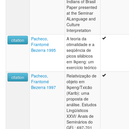
Indians of Brasil
Paper presented
at the Seminar
ALanguage and
Culture
Interpretation
Pacheco,
A teoria da
citation
Frantomé
otimalidade e a
Bezerra 1995
seqüência de
picos silábicos
em Ikpeng: um
exercício teórico
Pacheco,
Relativização de
citation
Frantomé
objeto em
Bezerra 1997
Ikpeng/Txicão
(Karib): uma
proposta de
análise. Estudos
Lingüísticos
XXVI/ Anais de
Seminários do
GEL: 697-701