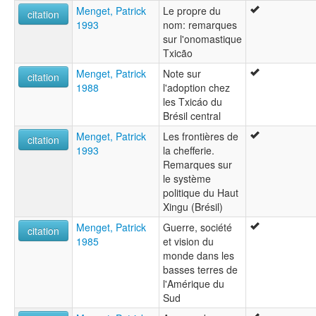
Menget, Patrick
Le propre du
citation
1993
nom: remarques
sur l'onomastique
Txicão
Menget, Patrick
Note sur
citation
1988
l'adoption chez
les Txicáo du
Brésil central
Menget, Patrick
Les frontières de
citation
1993
la chefferie.
Remarques sur
le système
politique du Haut
Xingu (Brésil)
Menget, Patrick
Guerre, société
citation
1985
et vision du
monde dans les
basses terres de
l'Amérique du
Sud