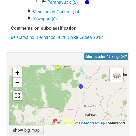
►
Paranayubic (2)
►
Venezuelan Cariban (14)
►
Yawaperi (2)
Comments on subclassification
de Carvalho, Fernando 2020
Spike Gildea 2012
Glottocode:
xing1247
+
−
Leaflet
|
©
OpenStreetMap
contributors
show big map