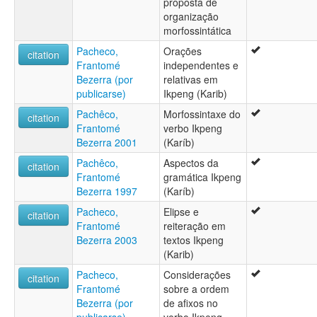
proposta de
organização
morfossintática
Pacheco,
Orações
citation
Frantomé
independentes e
Bezerra (por
relativas em
publicarse)
Ikpeng (Karib)
Pachêco,
Morfossintaxe do
citation
Frantomé
verbo Ikpeng
Bezerra 2001
(Karíb)
Pachêco,
Aspectos da
citation
Frantomé
gramática Ikpeng
Bezerra 1997
(Karíb)
Pacheco,
Elipse e
citation
Frantomé
reiteração em
Bezerra 2003
textos Ikpeng
(Karib)
Pacheco,
Considerações
citation
Frantomé
sobre a ordem
Bezerra (por
de afixos no