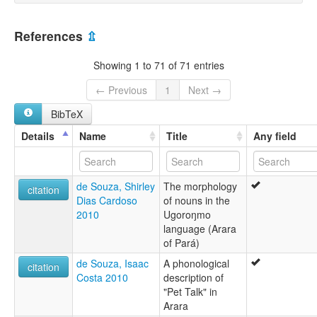
References
⇫
Showing 1 to 71 of 71 entries
← Previous
1
Next →
BibTeX
Details
Name
Title
Any field
de Souza, Shirley
The morphology
citation
Dias Cardoso
of nouns in the
2010
Ugoroŋmo
language (Arara
of Pará)
de Souza, Isaac
A phonological
citation
Costa 2010
description of
"Pet Talk" in
Arara