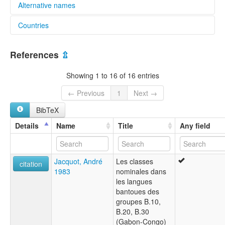
Alternative names
Countries
lexvo:
Wumbvu [en]
Congo [CG]
multitree:
References
⇫
Wumbvu
Gabon [GA]
Wumvu
Showing 1 to 16 of 16 entries
← Previous
1
Next →
BibTeX
Details
Name
Title
Any field
Jacquot, André
Les classes
citation
1983
nominales dans
les langues
bantoues des
groupes B.10,
B.20, B.30
(Gabon-Congo)