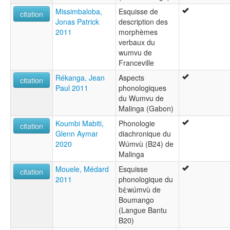
Missimbaloba,
Esquisse de
citation
Jonas Patrick
description des
2011
morphèmes
verbaux du
wumvu de
Franceville
Rékanga, Jean
Aspects
citation
Paul 2011
phonologiques
du Wumvu de
Malinga (Gabon)
Koumbi Mabiti,
Phonologie
citation
Glenn Aymar
diachronique du
2020
Wúmvù (B24) de
Malinga
Mouele, Médard
Esquisse
citation
2011
phonologique du
bὲwúmvù de
Boumango
(Langue Bantu
B20)