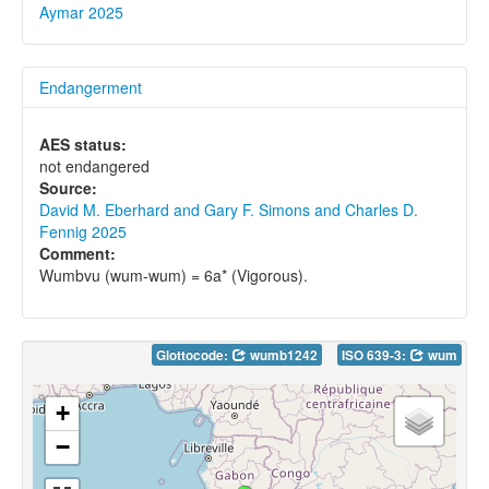
Aymar 2025
Endangerment
AES status:
not endangered
Source:
David M. Eberhard and Gary F. Simons and Charles D.
Fennig 2025
Comment:
Wumbvu (wum-wum) = 6a* (Vigorous).
Glottocode:
wumb1242
ISO 639-3:
wum
+
−