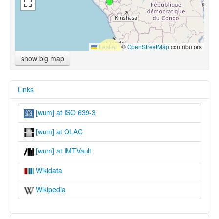
Leaflet
|
©
OpenStreetMap
contributors
show big map
Links
[wum] at ISO 639-3
[wum] at OLAC
[wum] at IMTVault
Wikidata
Wikipedia