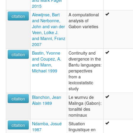
and Mark Pagel
2015
Alewijnse, Bart
A computational
citation
and Nerbonne,
analysis of
John and van der
Gabon varieties
Veen, Lolke J.
and Manni, Franz
2007
Bastin, Yvonne
Continuity and
citation
and Coupez, A.
divergence in the
and Mann,
Bantu languages:
Michael 1999
perspectives
from a
lexicostatistic
study
Blanchon, Jean
Le wumvu de
citation
Alain 1989
Malinga (Gabon):
tonalité des
nominaux
Ndamba, Josué
Situation
citation
1987
linguistique en