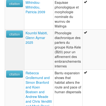
Mihindou-
Esquisse
citation
Mihindou,
phonologique et
Patricia 2009
morphologie
nominale du
wumvu de
Malinga
Koumbi Mabiti,
Phonologie
citation
Glenn Aymar
diachronique des
2025
parlers du
groupe Kota-Kele
(B20) pour un
affinement des
embranchements
internes
Rebecca
Bantu expansion
citation
Grollemund and
shows that
Simon Branford
habitat alters the
and Koen
route and pace of
Bostoen and
human dispersals
Andrew Meade
and Chris Venditti