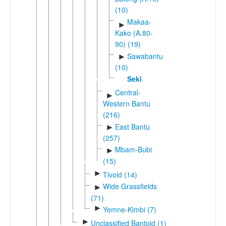
(10)
Makaa-
►
Kako (A.80-
90) (19)
Sawabantu
►
(10)
Seki
Central-
►
Western Bantu
(216)
East Bantu
►
(257)
Mbam-Bubi
►
(15)
►
Tivoid (14)
Wide Grassfields
►
(71)
►
Yemne-Kimbi (7)
►
Unclassified Bantoid (1)