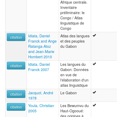
Afrique centrale.
Inventaire
préliminaire: le
Congo / Atlas
linguistique de
Congo
Idiata, Daniel
Atlas des langues
citation
Franck and Ange
et des peuples
Ratanga-Atoz
du Gabon
and Jean-Marie
Hombert 2010
Idiata, Daniel
Les langues du
citation
Franck 2007
Gabon: Données
en vue de
l'élaboration d'un
atlas linguistique
Jacquot, André
Le Gabon
citation
1978
Youla, Christian
Les Bewumvu du
citation
2005
Haut-Ogooué:
des origines à