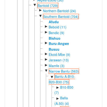
▼
Bantoid (729)
►
Northern Bantoid (24)
▼
Southern Bantoid (704)
Afudu
►
Beboid (11)
►
Bendic (9)
Bishuo
►
Buru-Angwe
Busuu
►
Ekoid-Mbe (9)
►
Jarawan (13)
►
Mamfe (3)
▼
Narrow Bantu (563)
Bantu A-B10-
▼
B20-B30 (75)
B10-B30
►
(7)
Bafia
►
(A.50) (4)