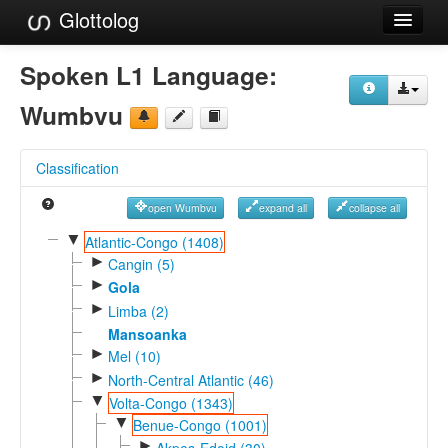
Glottolog
Languages
Spoken L1 Language:
Families
Wumbvu
Language Search
Classification
References
open Wumbvu
expand all
collapse all
Reference Search
▼
Atlantic-Congo (1408)
►
GlottoScope
Cangin (5)
►
Gola
About
►
Limba (2)
Mansoanka
►
Mel (10)
►
North-Central Atlantic (46)
▼
Volta-Congo (1343)
▼
Benue-Congo (1001)
►
Akpes-Edoid (30)