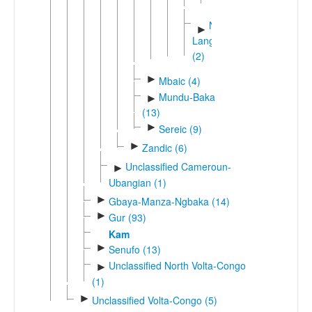
Wojo
Ngbugu-
►
Langbasi
(2)
►
Mbaic (4)
Mundu-Baka
►
(13)
►
Sereic (9)
►
Zandic (6)
Unclassified Cameroun-
►
Ubangian (1)
►
Gbaya-Manza-Ngbaka (14)
►
Gur (93)
Kam
►
Senufo (13)
Unclassified North Volta-Congo
►
(1)
►
Unclassified Volta-Congo (5)