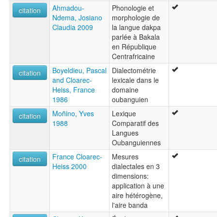
Ahmadou-
Phonologie et
citation
Ndema, Josiano
morphologie de
Claudia 2009
la langue dakpa
parlée à Bakala
en République
Centrafricaine
Boyeldieu, Pascal
Dialectométrie
citation
and Cloarec-
lexicale dans le
Heiss, France
domaine
1986
oubanguien
Moñino, Yves
Lexique
citation
1988
Comparatif des
Langues
Oubanguiennes
France Cloarec-
Mesures
citation
Heiss 2000
dialectales en 3
dimensions:
application à une
aire hétérogène,
l'aire banda