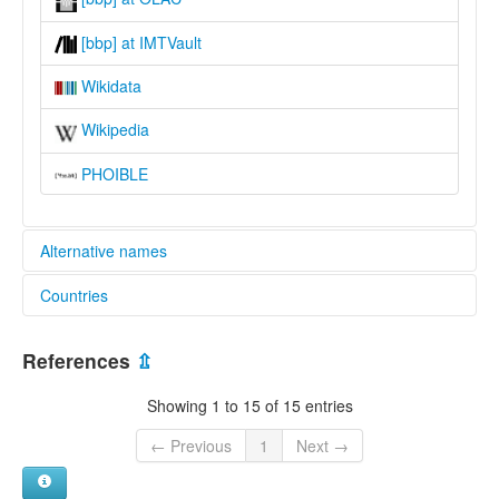
[bbp] at IMTVault
Wikidata
Wikipedia
PHOIBLE
Alternative names
Countries
lexvo:
West Central Banda [en]
Central African Republic [CF]
multitree:
References
⇫
Banda, West Central
South Sudan [SS]
Golo
Showing 1 to 15 of 15 entries
West Central Banda
← Previous
1
Next →