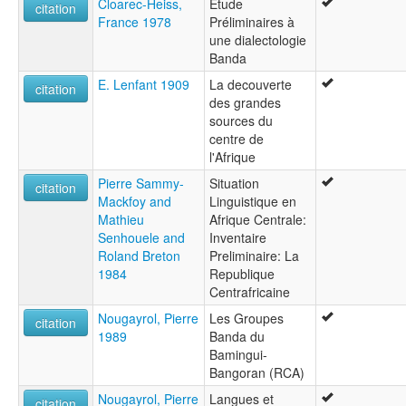
Cloarec-Heiss,
Étude
citation
France 1978
Préliminaires à
une dialectologie
Banda
E. Lenfant 1909
La decouverte
citation
des grandes
sources du
centre de
l'Afrique
Pierre Sammy-
Situation
citation
Mackfoy and
Linguistique en
Mathieu
Afrique Centrale:
Senhouele and
Inventaire
Roland Breton
Preliminaire: La
1984
Republique
Centrafricaine
Nougayrol, Pierre
Les Groupes
citation
1989
Banda du
Bamingui-
Bangoran (RCA)
Nougayrol, Pierre
Langues et
citation