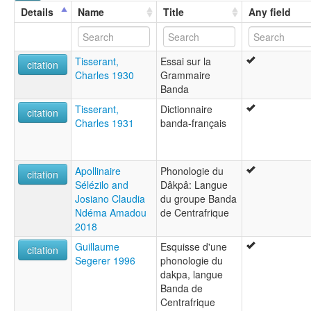
Details
Name
Title
Any field
Tisserant,
Essai sur la
citation
Charles 1930
Grammaire
Banda
Tisserant,
Dictionnaire
citation
Charles 1931
banda-français
Apollinaire
Phonologie du
citation
Sélézilo and
Dâkpâ: Langue
Josiano Claudia
du groupe Banda
Ndéma Amadou
de Centrafrique
2018
Guillaume
Esquisse d'une
citation
Segerer 1996
phonologie du
dakpa, langue
Banda de
Centrafrique