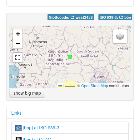
Glottocode:
west2458
ISO 639-3:
bbp
+
−
Leaflet
|
©
OpenStreetMap
contributors
show big map
Links
[bbp] at ISO 639-3
[bbp] at OLAC