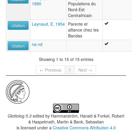
1990
Populations du
Nord-Est
Centrafricain
Leynaud, E. 1954
Parente et
citation
alliance chez les
Bandas
na nd
citation
Showing 1 to 15 of 15 entries
← Previous
1
Next →
Glottolog 5.3
edited by
Hammarström, Harald & Forkel, Robert
& Haspelmath, Martin & Bank, Sebastian
is licensed under a
Creative Commons Attribution 4.0