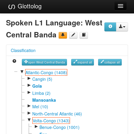
Glottolog
Languages
Spoken L1 Language:
West
Families
Central Banda
Language Search
Classification
References
open West Central Banda
expand all
collapse all
Reference Search
▼
Atlantic-Congo (1408)
►
GlottoScope
Cangin (5)
►
Gola
About
►
Limba (2)
Mansoanka
►
Mel (10)
►
North-Central Atlantic (46)
▼
Volta-Congo (1343)
►
Benue-Congo (1001)