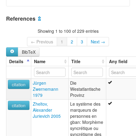
References
⇫
Showing 1 to 100 of 229 entries
← Previous
1
2
3
Next →
BibTeX
Details
Name
Title
Any field
Jürgen
Die
citation
Zwernemann
Westatlantische
1979
Provinz
Zheltov,
Le système des
citation
Alexander
marqueurs de
Jurievich 2005
personnes en
gban: Morphème
syncrétique ou
syncrétisme des