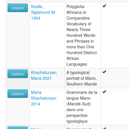
Koelle,
Polyglotta
citation
Sigismund W.
Africana or
1854
Comparative
Vocabulary of
Nearly Three
Hundred Words
and Phrases in
more than One
Hundred Distinct
African
Languages
Khachaturyan,
A typological
citation
Maria 2021
portrait of Mano,
Southern Mande
Maria
Grammaire de la
citation
Khachaturyan
langue Mano
2014
(Mandé-Sud)
dans une
perspective
typologique