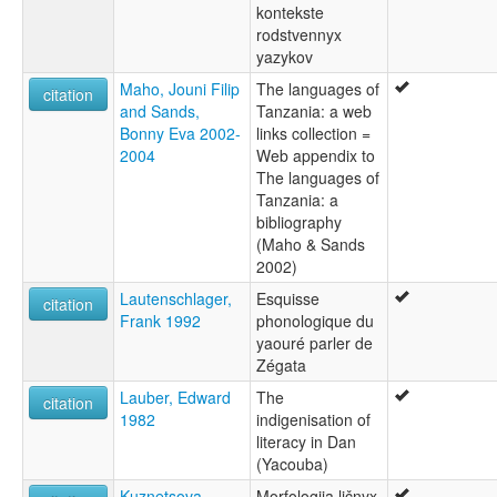
kontekste
rodstvennyx
yazykov
Maho, Jouni Filip
The languages of
citation
and Sands,
Tanzania: a web
Bonny Eva 2002-
links collection =
2004
Web appendix to
The languages of
Tanzania: a
bibliography
(Maho & Sands
2002)
Lautenschlager,
Esquisse
citation
Frank 1992
phonologique du
yaouré parler de
Zégata
Lauber, Edward
The
citation
1982
indigenisation of
literacy in Dan
(Yacouba)
Kuznetsova,
Morfologija ličnyx