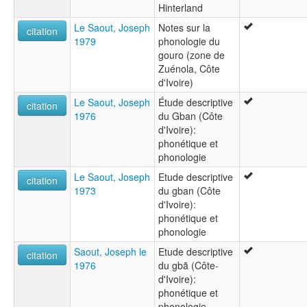
Hinterland
Le Saout, Joseph
Notes sur la
citation
1979
phonologie du
gouro (zone de
Zuénola, Côte
d'Ivoire)
Le Saout, Joseph
Étude descriptive
citation
1976
du Gban (Côte
d'Ivoire):
phonétique et
phonologie
Le Saout, Joseph
Etude descriptive
citation
1973
du gban (Côte
d'Ivoire):
phonétique et
phonologie
Saout, Joseph le
Etude descriptive
citation
1976
du gbã (Côte-
d'Ivoire):
phonétique et
phonologie