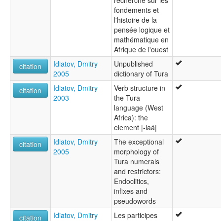
recherche sur les
fondements et
l'histoire de la
pensée logique et
mathématique en
Afrique de l'ouest
Idiatov, Dmitry
Unpublished
citation
2005
dictionary of Tura
Idiatov, Dmitry
Verb structure in
citation
2003
the Tura
language (West
Africa): the
element |-laá|
Idiatov, Dmitry
The exceptional
citation
2005
morphology of
Tura numerals
and restrictors:
Endoclitics,
infixes and
pseudowords
Idiatov, Dmitry
Les participes
citation