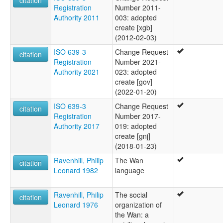
citation
Registration
Number 2011-
Authority 2011
003: adopted
create [xgb]
(2012-02-03)
ISO 639-3
Change Request
citation
Registration
Number 2021-
Authority 2021
023: adopted
create [gov]
(2022-01-20)
ISO 639-3
Change Request
citation
Registration
Number 2017-
Authority 2017
019: adopted
create [gnj]
(2018-01-23)
Ravenhill, Philip
The Wan
citation
Leonard 1982
language
Ravenhill, Philip
The social
citation
Leonard 1976
organization of
the Wan: a