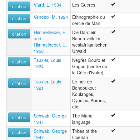
Viard, L. 1934
Les Gueres
citation
Vendeix, M. 1924
Ethnographie du
citation
cercle de Man
Himmelheber, H.
Die Dan: ein
citation
und
Bauernvolk im
Himmelheber, U.
westafrikanischen
1958
Urwald
Tauxier, Louis
Negrès Gouro et
citation
1924
Gagou (centre de
la Côte d'Ivoire)
Tauxier, Louis
Le noir de
citation
1921
Bondoukou:
Koulangos,
Dyoulas, Abrons,
etc.
Schwab, George
The Mano
citation
1947
language
Schwab, George
Tribes of the
citation
1947
Liberian