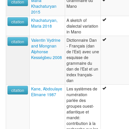
Maria
Grammaire du
citation
Khachaturyan
Mano
2015
Khachaturyan,
A sketch of
citation
Maria 2018
dialectal variation
in Mano
Valentin Vydrine
Dictionnaire Dan
citation
and Mongnan
- Français (dan
Alphonse
de l'Est) avec une
Kességbeu 2008
esquisse de
grammaire du
dan de l'Est et un
index français-
dan
Kane, Abdoulaye
Les systèmes de
citation
Elimane 1987
numération
parlée des
groupes ouest-
atlantique et
mandé:
contribution à la