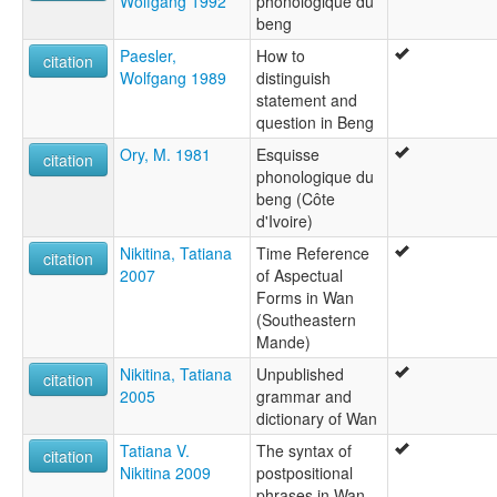
Wolfgang 1992
phonologique du
beng
Paesler,
How to
citation
Wolfgang 1989
distinguish
statement and
question in Beng
Ory, M. 1981
Esquisse
citation
phonologique du
beng (Côte
d'Ivoire)
Nikitina, Tatiana
Time Reference
citation
2007
of Aspectual
Forms in Wan
(Southeastern
Mande)
Nikitina, Tatiana
Unpublished
citation
2005
grammar and
dictionary of Wan
Tatiana V.
The syntax of
citation
Nikitina 2009
postpositional
phrases in Wan,