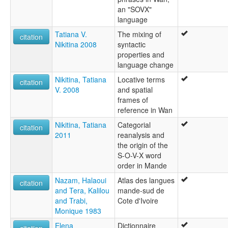
an "SOVX"
language
Tatiana V.
The mixing of
citation
Nikitina 2008
syntactic
properties and
language change
Nikitina, Tatiana
Locative terms
citation
V. 2008
and spatial
frames of
reference in Wan
Nikitina, Tatiana
Categorial
citation
2011
reanalysis and
the origin of the
S-O-V-X word
order in Mande
Nazam, Halaoui
Atlas des langues
citation
and Tera, Kalilou
mande-sud de
and Trabi,
Cote d'Ivoire
Monique 1983
Elena
Dictionnaire