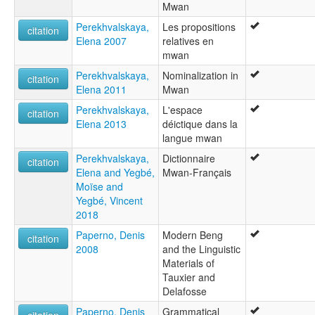
Mwan
Perekhvalskaya,
Les propositions
citation
Elena 2007
relatives en
mwan
Perekhvalskaya,
Nominalization in
citation
Elena 2011
Mwan
Perekhvalskaya,
L'espace
citation
Elena 2013
déictique dans la
langue mwan
Perekhvalskaya,
Dictionnaire
citation
Elena and Yegbé,
Mwan-Français
Moïse and
Yegbé, Vincent
2018
Paperno, Denis
Modern Beng
citation
2008
and the Linguistic
Materials of
Tauxier and
Delafosse
Paperno, Denis
Grammatical