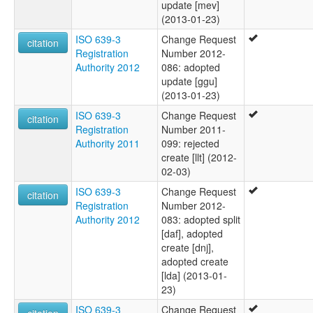
update [mev]
(2013-01-23)
ISO 639-3
Change Request
citation
Registration
Number 2012-
Authority 2012
086: adopted
update [ggu]
(2013-01-23)
ISO 639-3
Change Request
citation
Registration
Number 2011-
Authority 2011
099: rejected
create [llt] (2012-
02-03)
ISO 639-3
Change Request
citation
Registration
Number 2012-
Authority 2012
083: adopted split
[daf], adopted
create [dnj],
adopted create
[lda] (2013-01-
23)
ISO 639-3
Change Request