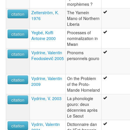
morphèmes ?
Zetterström, K.
The Yamein
citation
1976
Mano of Northern
Liberia
Yegbé, Koffi
Processes of
citation
Antoine 2000
nominalization in
Mwan
Vydrine, Valentin
Pronoms
citation
Feodosievič 2005
personnels gouro
Vydrine, Valentin
On the Problem
citation
2009
of the Proto-
Mande Homeland
Vydrine, V. 2003
La phonologie
citation
gouro: deux
décennies après
Le Saout
Vydrin, Valentin
Dictionnaire dan
citation