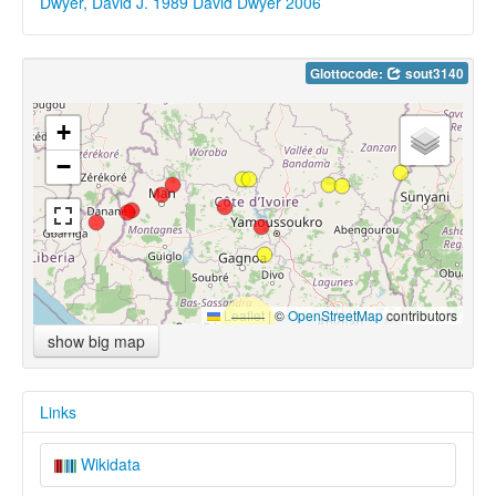
Dwyer, David J. 1989
David Dwyer 2006
Glottocode:
sout3140
+
−
Leaflet
|
©
OpenStreetMap
contributors
show big map
Links
Wikidata