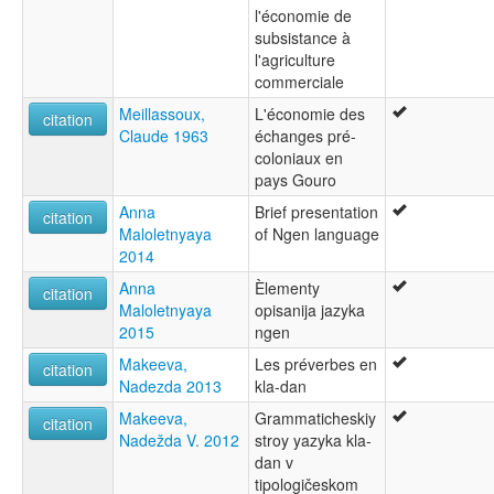
l'économie de
subsistance à
l'agriculture
commerciale
Meillassoux,
L'économie des
citation
Claude 1963
échanges pré-
coloniaux en
pays Gouro
Anna
Brief presentation
citation
Maloletnyaya
of Ngen language
2014
Anna
Èlementy
citation
Maloletnyaya
opisanija jazyka
2015
ngen
Makeeva,
Les préverbes en
citation
Nadezda 2013
kla-dan
Makeeva,
Grammaticheskiy
citation
Nadežda V. 2012
stroy yazyka kla-
dan v
tipologičeskom