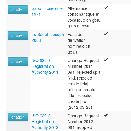
Saout, Joseph le
Alternance
citation
1971
consonantique et
vocalique en gbã,
guro et nwã
Le Saout, Joseph
Faits de
citation
2003
dérivation
nominale en
gban
ISO 639-3
Change Request
citation
Registration
Number 2011-
Authority 2011
094: rejected split
[yik], rejected
create [ela],
rejected create
[lda], rejected
create [llw]
(2012-03-28)
ISO 639-3
Change Request
citation
Registration
Number 2012-
Authority 2012
084: adopted