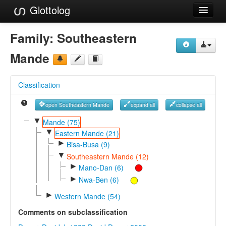
Glottolog
Languages
Family:
Southeastern
Families
Mande
Language Search
Classification
References
open Southeastern Mande
expand all
collapse all
Reference Search
▼
Mande (75)
▼
GlottoScope
Eastern Mande (21)
►
Bisa-Busa (9)
About
▼
Southeastern Mande (12)
►
Mano-Dan (6)
►
Nwa-Ben (6)
►
Western Mande (54)
Comments on subclassification