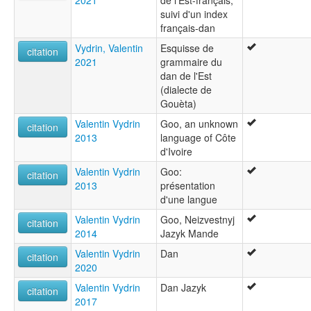
2021
de l'Est-français,
suivi d'un index
français-dan
Vydrin, Valentin
Esquisse de
citation
2021
grammaire du
dan de l'Est
(dialecte de
Gouèta)
Valentin Vydrin
Goo, an unknown
citation
2013
language of Côte
d'Ivoire
Valentin Vydrin
Goo:
citation
2013
présentation
d'une langue
Valentin Vydrin
Goo, Neizvestnyj
citation
2014
Jazyk Mande
Valentin Vydrin
Dan
citation
2020
Valentin Vydrin
Dan Jazyk
citation
2017