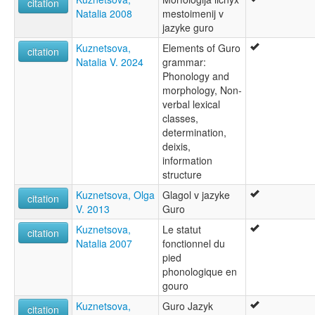
citation
Natalia 2008
mestoimenij v
jazyke guro
Kuznetsova,
Elements of Guro
citation
Natalia V. 2024
grammar:
Phonology and
morphology, Non-
verbal lexical
classes,
determination,
deixis,
information
structure
Kuznetsova, Olga
Glagol v jazyke
citation
V. 2013
Guro
Kuznetsova,
Le statut
citation
Natalia 2007
fonctionnel du
pied
phonologique en
gouro
Kuznetsova,
Guro Jazyk
citation