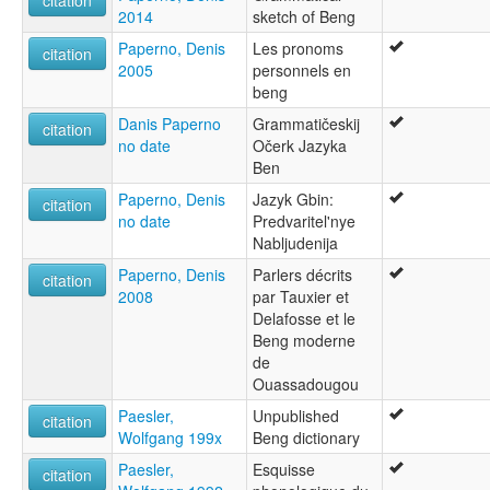
citation
2014
sketch of Beng
Paperno, Denis
Les pronoms
citation
2005
personnels en
beng
Danis Paperno
Grammatičeskij
citation
no date
Očerk Jazyka
Ben
Paperno, Denis
Jazyk Gbin:
citation
no date
Predvaritel'nye
Nabljudenija
Paperno, Denis
Parlers décrits
citation
2008
par Tauxier et
Delafosse et le
Beng moderne
de
Ouassadougou
Paesler,
Unpublished
citation
Wolfgang 199x
Beng dictionary
Paesler,
Esquisse
citation