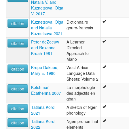
Natalia V. and
Kuznetsova, Olga
V. 2017
Kuznetsova, Olga
Dictionnaire
citation
and Natalia
gouro-français
Kuznetsova 2021
Peter deZeeuw
A Learner
citation
and Rexanna
Directed
Kruah 1981
Approach to
Mano
Kropp Dakubu,
West African
citation
Mary E. 1980
Language Data
Sheets: Volume 2
Kotchmar,
La morphologie
citation
Ecatherina 2007
des adjectifs en
gban
Tatiana Korol
A sketch of Ngen
citation
2021
phonology
Tatiana Korol
Ngen pronominal
citation
2022
elements