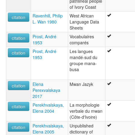
patrilineal people
of Ivory Coast
Ravenhill, Philip
West African
citation
L. Wan 1980
Language Data
Sheets
Prost, André
Vocabulaires
citation
1953
comparés
Prost, André
Les langues
citation
1953
mandé-sud du
groupe mana-
busa
Elena
Mwan Jazyk
citation
Perexvalskaya
2017
Perekhvalskaya,
La morphologie
citation
Elena 2004
verbale du mwan
(Côte-d'Ivoire)
Perekhvalskaya,
Unpublished
citation
Elena 2005
dictionary of