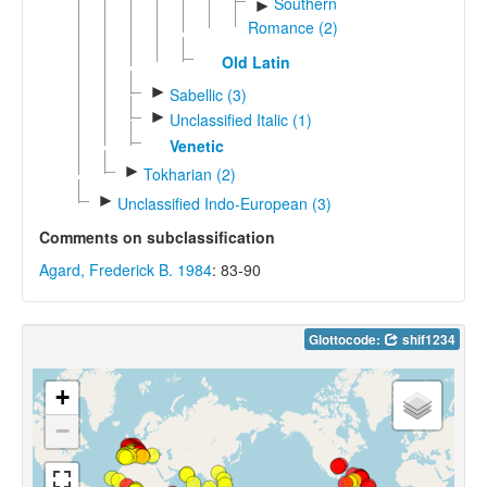
Southern
►
Romance (2)
Old Latin
►
Sabellic (3)
►
Unclassified Italic (1)
Venetic
►
Tokharian (2)
►
Unclassified Indo-European (3)
Comments on subclassification
Agard, Frederick B. 1984
: 83-90
Glottocode:
shif1234
+
−