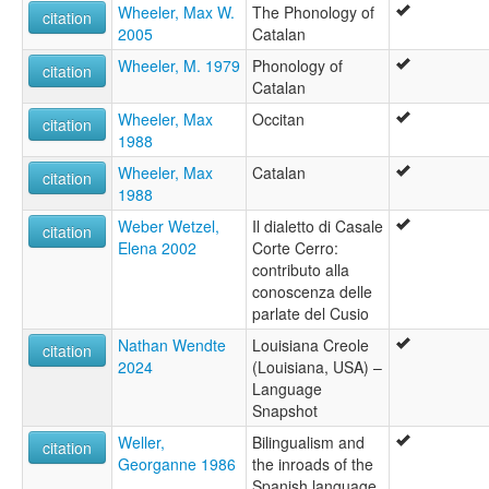
Wheeler, Max W.
The Phonology of
citation
2005
Catalan
Wheeler, M. 1979
Phonology of
citation
Catalan
Wheeler, Max
Occitan
citation
1988
Wheeler, Max
Catalan
citation
1988
Weber Wetzel,
Il dialetto di Casale
citation
Elena 2002
Corte Cerro:
contributo alla
conoscenza delle
parlate del Cusio
Nathan Wendte
Louisiana Creole
citation
2024
(Louisiana, USA) –
Language
Snapshot
Weller,
Bilingualism and
citation
Georganne 1986
the inroads of the
Spanish language