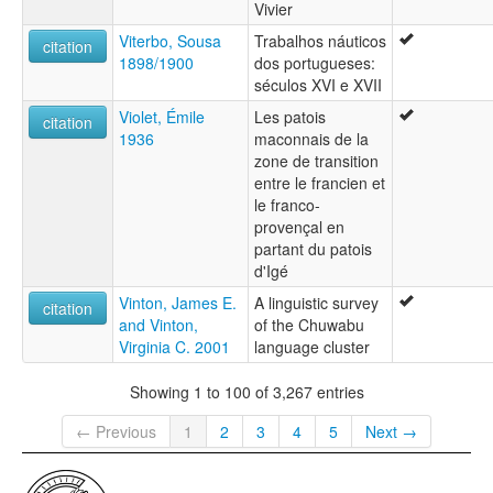
Vivier
Viterbo, Sousa
Trabalhos náuticos
citation
1898/1900
dos portugueses:
séculos XVI e XVII
Violet, Émile
Les patois
citation
1936
maconnais de la
zone de transition
entre le francien et
le franco-
provençal en
partant du patois
d'Igé
Vinton, James E.
A linguistic survey
citation
and Vinton,
of the Chuwabu
Virginia C. 2001
language cluster
Showing 1 to 100 of 3,267 entries
← Previous
1
2
3
4
5
Next →