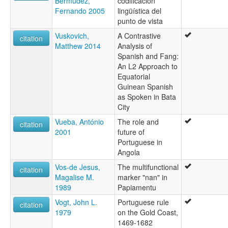
Bermúdez,
codificación
Fernando 2005
lingüística del
punto de vista
Vuskovich,
A Contrastive
citation
Matthew 2014
Analysis of
Spanish and Fang:
An L2 Approach to
Equatorial
Guinean Spanish
as Spoken in Bata
City
Vueba, António
The role and
citation
2001
future of
Portuguese in
Angola
Vos-de Jesus,
The multifunctional
citation
Magalise M.
marker "nan" in
1989
Papiamentu
Vogt, John L.
Portuguese rule
citation
1979
on the Gold Coast,
1469-1682