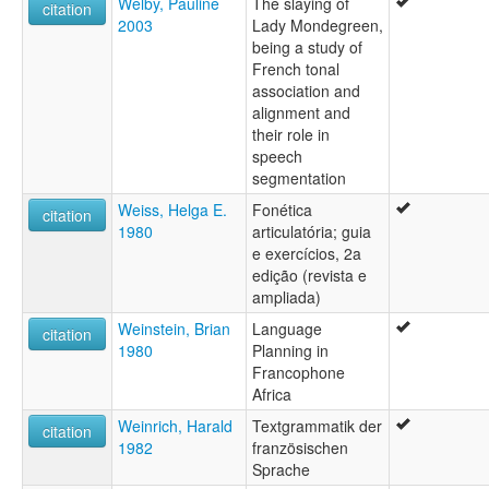
Welby, Pauline
The slaying of
citation
2003
Lady Mondegreen,
being a study of
French tonal
association and
alignment and
their role in
speech
segmentation
Weiss, Helga E.
Fonética
citation
1980
articulatória; guia
e exercícios, 2a
edição (revista e
ampliada)
Weinstein, Brian
Language
citation
1980
Planning in
Francophone
Africa
Weinrich, Harald
Textgrammatik der
citation
1982
französischen
Sprache