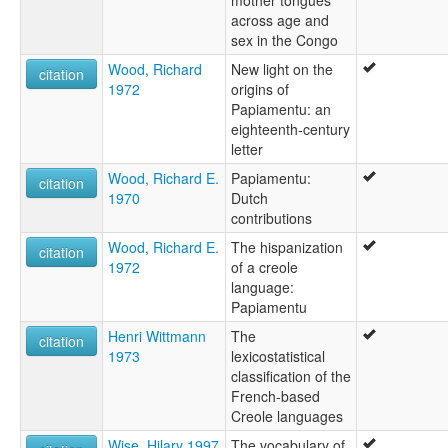
across age and
sex in the Congo
Wood, Richard
New light on the
citation
1972
origins of
Papiamentu: an
eighteenth-century
letter
Wood, Richard E.
Papiamentu:
citation
1970
Dutch
contributions
Wood, Richard E.
The hispanization
citation
1972
of a creole
language:
Papiamentu
Henri Wittmann
The
citation
1973
lexicostatistical
classification of the
French-based
Creole languages
Wise, Hilary 1997
The vocabulary of