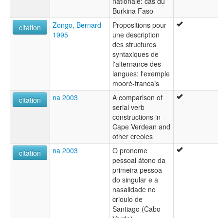
nationale: cas du
Burkina Faso
Zongo, Bernard
Propositions pour
citation
1995
une description
des structures
syntaxiques de
l'alternance des
langues: l'exemple
mooré-francais
na 2003
A comparison of
citation
serial verb
constructions in
Cape Verdean and
other creoles
na 2003
O pronome
citation
pessoal átono da
primeira pessoa
do singular e a
nasalidade no
crioulo de
Santiago (Cabo