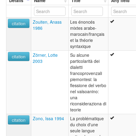
Details
Name
Title
Any field
Zouiten, Anass
Les énoncés
citation
1986
mixtes arabe-
marocain/français
et la théorie
syntaxique
Zörner, Lotte
Su alcune
citation
2003
particolarità dei
dialetti
francoprovenzali
piemontesi: la
flessione del verbo
nel valsoanino:
una
riconsideraziona di
teorie
Zono, Issa 1994
La problématique
citation
du choix d'une
seule langue