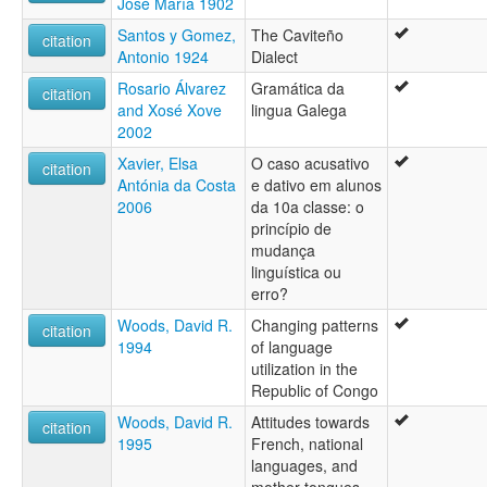
José María 1902
Santos y Gomez,
The Caviteño
citation
Antonio 1924
Dialect
Rosario Álvarez
Gramática da
citation
and Xosé Xove
lingua Galega
2002
Xavier, Elsa
O caso acusativo
citation
Antónia da Costa
e dativo em alunos
2006
da 10a classe: o
princípio de
mudança
linguística ou
erro?
Woods, David R.
Changing patterns
citation
1994
of language
utilization in the
Republic of Congo
Woods, David R.
Attitudes towards
citation
1995
French, national
languages, and
mother tongues