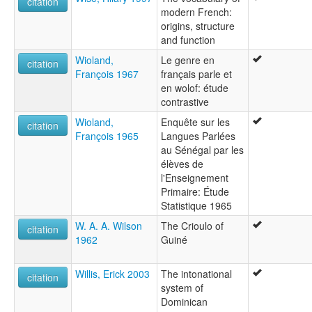
citation
modern French:
origins, structure
and function
Wioland,
Le genre en
citation
François 1967
français parle et
en wolof: étude
contrastive
Wioland,
Enquête sur les
citation
François 1965
Langues Parlées
au Sénégal par les
élèves de
l'Enseignement
Primaire: Étude
Statistique 1965
W. A. A. Wilson
The Crioulo of
citation
1962
Guiné
Willis, Erick 2003
The intonational
citation
system of
Dominican