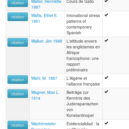
Walter, Henriette
Cours de Gallo
citation
1987
Wallis, Ethel E.
Intonational stress
citation
1951
patterns of
contemporary
Spanish
Walker, Jim 1998
L'attitude envers
citation
les anglicismes en
Afrique
francophone: une
rapport
préliminaire
Wahl, M. 1887
L'Algérie et
citation
l'alliance française
Wagner, Max L.
Beiträge zur
citation
1914
Kenntnis des
Judenspanischen
von
Konstantinopel
Wachtmeister
Evidencialidad : la
citation