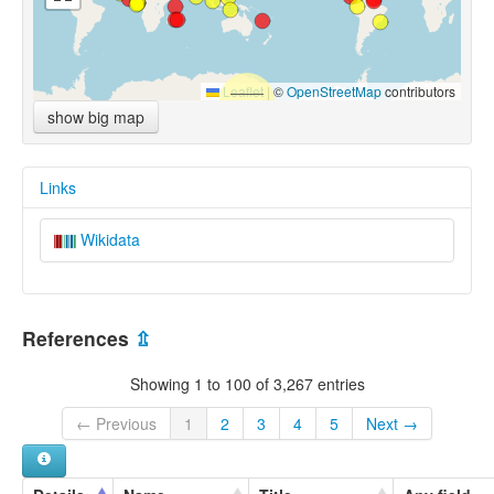
Leaflet
|
©
OpenStreetMap
contributors
show big map
Links
Wikidata
References
⇫
Showing 1 to 100 of 3,267 entries
← Previous
1
2
3
4
5
Next →