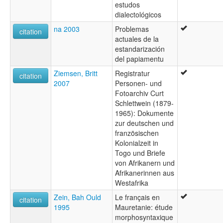
estudos
dialectológicos
na 2003
Problemas
citation
actuales de la
estandarización
del papiamentu
Ziemsen, Britt
Registratur
citation
2007
Personen- und
Fotoarchiv Curt
Schlettwein (1879-
1965): Dokumente
zur deutschen und
französischen
Kolonialzeit in
Togo und Briefe
von Afrikanern und
Afrikanerinnen aus
Westafrika
Zein, Bah Ould
Le français en
citation
1995
Mauretanie: étude
morphosyntaxique