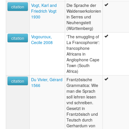
Vogt, Karl and
Die Sprache der
citation
Friedrich Vogt
Waldenserkolonien
1930
in Serres und
Neuhengstett
(Württemberg)
Vogouroux,
'The smuggling of
citation
Cecile 2008
La Francophonie':
francophone
Africans in
Anglophone Cape
Town (South
Africa)
Du Vivier, Gérard
Frantzösische
citation
1566
Grammatica: Wie
man die Sprach
soll lehren lesen
vnd schreiben.
Gesetzt in
Frantzösisch und
Teutsch durch
Gerhardum von