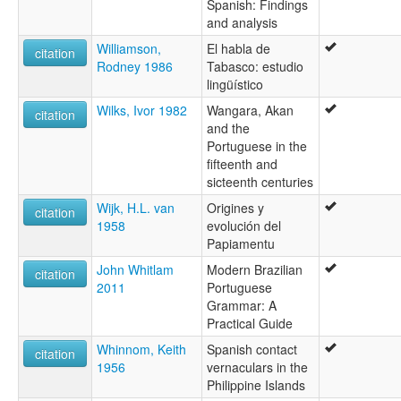
Spanish: Findings
and analysis
Williamson,
El habla de
citation
Rodney 1986
Tabasco: estudio
lingüístico
Wilks, Ivor 1982
Wangara, Akan
citation
and the
Portuguese in the
fifteenth and
sicteenth centuries
Wijk, H.L. van
Origines y
citation
1958
evolución del
Papiamentu
John Whitlam
Modern Brazilian
citation
2011
Portuguese
Grammar: A
Practical Guide
Whinnom, Keith
Spanish contact
citation
1956
vernaculars in the
Philippine Islands