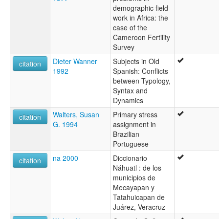
demographic field
work in Africa: the
case of the
Cameroon Fertility
Survey
Dieter Wanner
Subjects in Old
citation
1992
Spanish: Conflicts
between Typology,
Syntax and
Dynamics
Walters, Susan
Primary stress
citation
G. 1994
assignment in
Brazilian
Portuguese
na 2000
Diccionario
citation
Náhuatl : de los
municipios de
Mecayapan y
Tatahuicapan de
Juárez, Veracruz