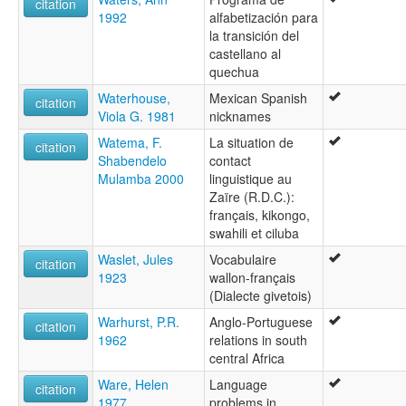
citation
1992
alfabetización para
la transición del
castellano al
quechua
Waterhouse,
Mexican Spanish
citation
Viola G. 1981
nicknames
Watema, F.
La situation de
citation
Shabendelo
contact
Mulamba 2000
linguistique au
Zaïre (R.D.C.):
français, kikongo,
swahili et ciluba
Waslet, Jules
Vocabulaire
citation
1923
wallon-français
(Dialecte givetois)
Warhurst, P.R.
Anglo-Portuguese
citation
1962
relations in south
central Africa
Ware, Helen
Language
citation
1977
problems in