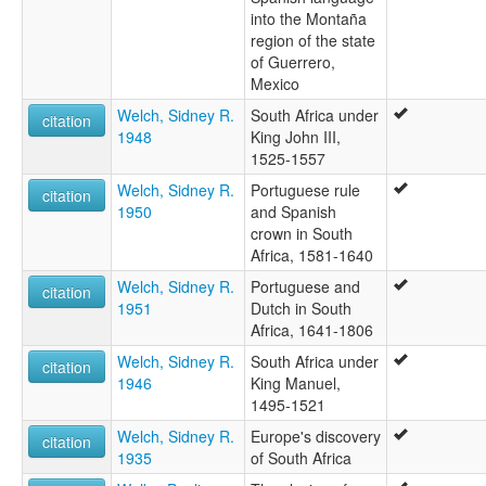
into the Montaña
region of the state
of Guerrero,
Mexico
Welch, Sidney R.
South Africa under
citation
1948
King John III,
1525-1557
Welch, Sidney R.
Portuguese rule
citation
1950
and Spanish
crown in South
Africa, 1581-1640
Welch, Sidney R.
Portuguese and
citation
1951
Dutch in South
Africa, 1641-1806
Welch, Sidney R.
South Africa under
citation
1946
King Manuel,
1495-1521
Welch, Sidney R.
Europe's discovery
citation
1935
of South Africa