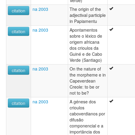
Verde)
na 2003
The origin of the
citation
adjectival participle
in Papiamentu
na 2003
Apontamentos
citation
sobre o léxico de
origem africana
dos crioulos da
Guiné e de Cabo
Verde (Santiago)
na 2003
On the nature of
citation
the morpheme e in
Capeverdean
Creole: to be or
not to be?
na 2003
A génese dos
citation
crioulos
caboverdianos por
difusão
componencial e a
importância dos