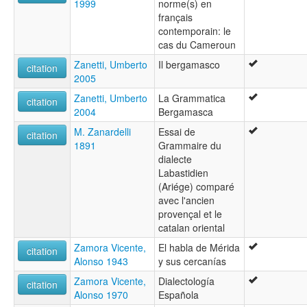
1999
norme(s) en
français
contemporain: le
cas du Cameroun
Zanetti, Umberto
Il bergamasco
citation
2005
Zanetti, Umberto
La Grammatica
citation
2004
Bergamasca
M. Zanardelli
Essai de
citation
1891
Grammaire du
dialecte
Labastidien
(Ariége) comparé
avec l'ancien
provençal et le
catalan oriental
Zamora Vicente,
El habla de Mérida
citation
Alonso 1943
y sus cercanías
Zamora Vicente,
Dialectología
citation
Alonso 1970
Española