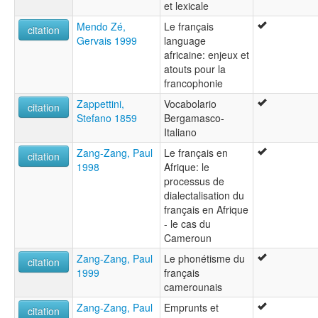
et lexicale
Mendo Zé,
Le français
citation
Gervais 1999
language
africaine: enjeux et
atouts pour la
francophonie
Zappettini,
Vocabolario
citation
Stefano 1859
Bergamasco-
Italiano
Zang-Zang, Paul
Le français en
citation
1998
Afrique: le
processus de
dialectalisation du
français en Afrique
- le cas du
Cameroun
Zang-Zang, Paul
Le phonétisme du
citation
1999
français
camerounais
Zang-Zang, Paul
Emprunts et
citation