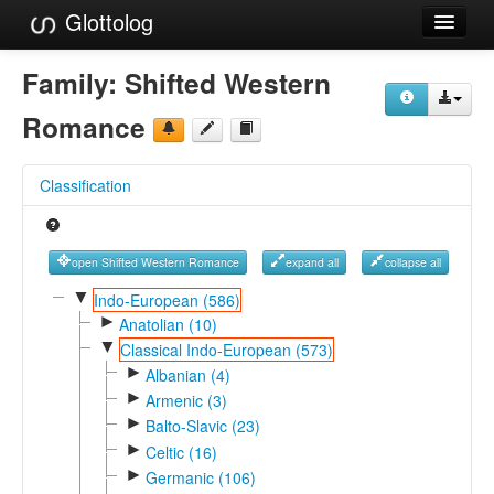
Glottolog
Languages
Family:
Shifted Western
Families
Romance
Language Search
Classification
References
Reference Search
open Shifted Western Romance
expand all
collapse all
GlottoScope
▼
Indo-European (586)
►
Anatolian (10)
About
▼
Classical Indo-European (573)
►
Albanian (4)
►
Armenic (3)
►
Balto-Slavic (23)
►
Celtic (16)
►
Germanic (106)