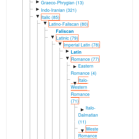
►
Graeco-Phrygian (13)
►
Indo-Iranian (321)
▼
Italic (85)
▼
Latino-Faliscan (80)
Faliscan
▼
Latinic (79)
▼
Imperial Latin (78)
►
Latin
▼
Romance (77)
Eastern
►
Romance (4)
Italo-
▼
Western
Romance
(71)
Italo-
►
Dalmatian
(11)
Western
▼
Romance