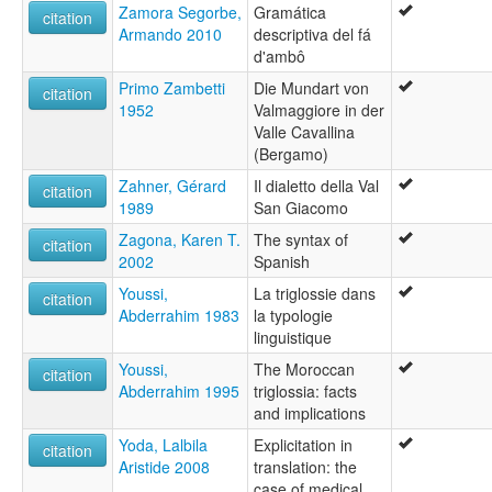
Zamora Segorbe,
Gramática
citation
Armando 2010
descriptiva del fá
d'ambô
Primo Zambetti
Die Mundart von
citation
1952
Valmaggiore in der
Valle Cavallina
(Bergamo)
Zahner, Gérard
Il dialetto della Val
citation
1989
San Giacomo
Zagona, Karen T.
The syntax of
citation
2002
Spanish
Youssi,
La triglossie dans
citation
Abderrahim 1983
la typologie
linguistique
Youssi,
The Moroccan
citation
Abderrahim 1995
triglossia: facts
and implications
Yoda, Lalbila
Explicitation in
citation
Aristide 2008
translation: the
case of medical