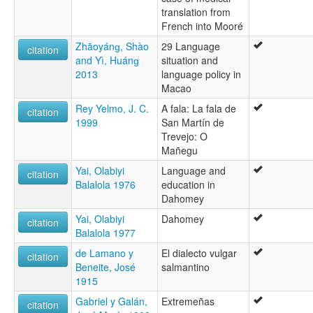
translation from
French into Mooré
Zhāoyánɡ, Shào
29 Language
citation
and Yì, Huánɡ
situation and
2013
language policy in
Macao
Rey Yelmo, J. C.
A fala: La fala de
citation
1999
San Martín de
Trevejo: O
Mañegu
Yai, Olabiyi
Language and
citation
Balalola 1976
education in
Dahomey
Yai, Olabiyi
Dahomey
citation
Balalola 1977
de Lamano y
El dialecto vulgar
citation
Beneite, José
salmantino
1915
Gabriel y Galán,
Extremeñas
citation