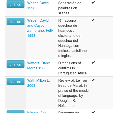
Weber, David J.
Separación de
citation
1996
palabras en
silabas
Weber, David
Rimaycuna
citation
and Cayco
quechua de
Zambrano, Félix
huanuco :
1998
diccionario del
quechua del
Huallaga con
índices castellano
e inglés
Watters, Daniel
Dimensions of
citation
Morris 1980
conflicts in
Portuguese Africa
Watt, Milton L.
Review of: Le Ton
citation
2008
Beau de Marot: in
praise of the music
of language, by
Douglas R.
Hofstadter
Waters, Ann
Programa de