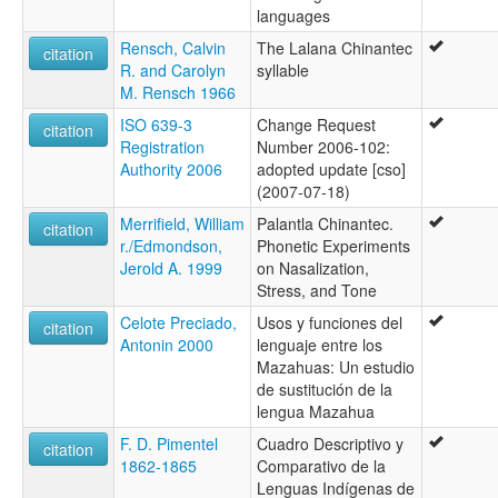
languages
Rensch, Calvin
The Lalana Chinantec
citation
R. and Carolyn
syllable
M. Rensch 1966
ISO 639-3
Change Request
citation
Registration
Number 2006-102:
Authority 2006
adopted update [cso]
(2007-07-18)
Merrifield, William
Palantla Chinantec.
citation
r./Edmondson,
Phonetic Experiments
Jerold A. 1999
on Nasalization,
Stress, and Tone
Celote Preciado,
Usos y funciones del
citation
Antonin 2000
lenguaje entre los
Mazahuas: Un estudio
de sustitución de la
lengua Mazahua
F. D. Pimentel
Cuadro Descriptivo y
citation
1862-1865
Comparativo de la
Lenguas Indígenas de