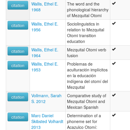
Wallis, Ethel E.
The word and the
citation
1968
phonological hierarchy
of Mezquital Otomi
Wallis, Ethel E.
Sociolinguistics in
citation
1956
relation to Mezquital
Otomi transition
education
Wallis, Ethel E.
Mezquital Otomi verb
citation
1964
fusion
Wallis, Ethel E.
Problemas de
citation
1953
aculturación implícitos
en la educación
indígena del otomí del
Mezquital
Vollmann, Sarah
Comparative study of
citation
S. 2012
Mezquital Otomi and
Mexican Spanish
Marc Daniel
Determination of a
citation
Skibsted Volhardt
phoneme set for
2013
Acazulco Otomí: