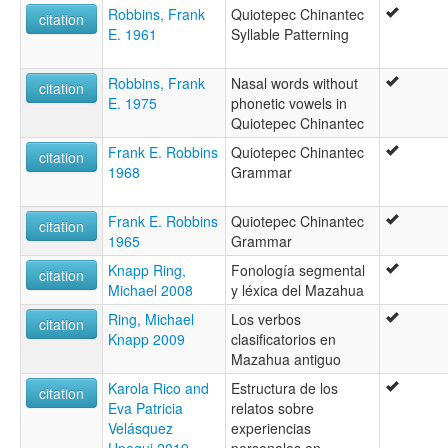
Robbins, Frank
Quiotepec Chinantec
citation
E. 1961
Syllable Patterning
Robbins, Frank
Nasal words without
citation
E. 1975
phonetic vowels in
Quiotepec Chinantec
Frank E. Robbins
Quiotepec Chinantec
citation
1968
Grammar
Frank E. Robbins
Quiotepec Chinantec
citation
1965
Grammar
Knapp Ring,
Fonología segmental
citation
Michael 2008
y léxica del Mazahua
Ring, Michael
Los verbos
citation
Knapp 2009
clasificatorios en
Mazahua antiguo
Karola Rico and
Estructura de los
citation
Eva Patricia
relatos sobre
Velásquez
experiencias
Upegui 2019
personales en