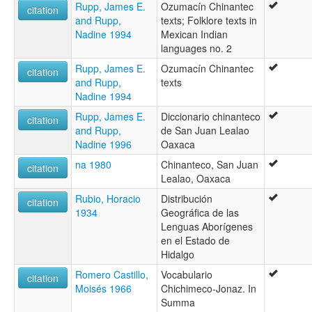
Rupp, James E.
Ozumacín Chinantec
citation
and Rupp,
texts; Folklore texts in
Nadine 1994
Mexican Indian
languages no. 2
Rupp, James E.
Ozumacín Chinantec
citation
and Rupp,
texts
Nadine 1994
Rupp, James E.
Diccionario chinanteco
citation
and Rupp,
de San Juan Lealao
Nadine 1996
Oaxaca
na 1980
Chinanteco, San Juan
citation
Lealao, Oaxaca
Rubio, Horacio
Distribución
citation
1934
Geográfica de las
Lenguas Aborígenes
en el Estado de
Hidalgo
Romero Castillo,
Vocabulario
citation
Moisés 1966
Chichimeco-Jonaz. In
Summa