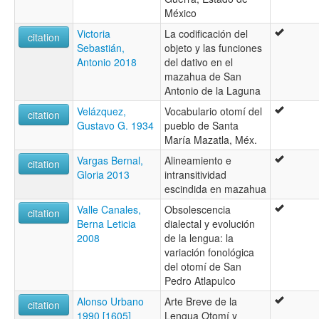
México
Victoria
La codificación del
citation
Sebastián,
objeto y las funciones
Antonio 2018
del dativo en el
mazahua de San
Antonio de la Laguna
Velázquez,
Vocabulario otomí del
citation
Gustavo G. 1934
pueblo de Santa
María Mazatla, Méx.
Vargas Bernal,
Alineamiento e
citation
Gloria 2013
intransitividad
escindida en mazahua
Valle Canales,
Obsolescencia
citation
Berna Leticia
dialectal y evolución
2008
de la lengua: la
variación fonológica
del otomí de San
Pedro Atlapulco
Alonso Urbano
Arte Breve de la
citation
1990 [1605]
Lengua Otomí y