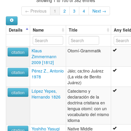
Showing 1 to 100 of 382 entries
← Previous
1
2
3
4
Next →
Details
Name
Title
Any fiel
Klaus
Otomí-Grammatik
citation
Zimmermann
2009 [1812]
Pérez Z., Antonio
Jáio; ca;tino Juárez
citation
1978
(La vida de Benito
Juárez)
López Yepes,
Catecismo y
citation
Hernando 1826
declaración de la
doctrina cristiana en
lengua otomí: con un
vocabulario del mismo
idioma
Yoshiho Yasugi
Native Middle
citation