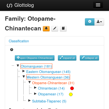
Glottolog
Languages
Family:
Otopame-
Families
Chinantecan
Language Search
Classification
References
Reference Search
open Otopame-Chinantecan
expand all
collapse all
GlottoScope
▼
Otomanguean (181)
►
Eastern Otomanguean (145)
About
▼
Western Otomanguean (36)
▼
Otopame-Chinantecan (31)
►
Chinantecan (14)
►
Otopamean (17)
►
Subtiaba-Tlapanec (5)