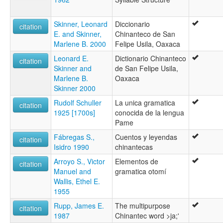
Skinner, Leonard
Diccionario
citation
E. and Skinner,
Chinanteco de San
Marlene B. 2000
Felipe Usila, Oaxaca
Leonard E.
Dictionario Chinanteco
citation
Skinner and
de San Felipe Usila,
Marlene B.
Oaxaca
Skinner 2000
Rudolf Schuller
La unica gramatica
citation
1925 [1700s]
conocida de la lengua
Pame
Fábregas S.,
Cuentos y leyendas
citation
Isidro 1990
chinantecas
Arroyo S., Victor
Elementos de
citation
Manuel and
gramatica otomí
Wallis, Ethel E.
1955
Rupp, James E.
The multipurpose
citation
1987
Chinantec word >ja;'