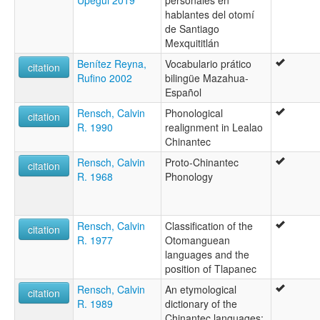
hablantes del otomí
de Santiago
Mexquititlán
Benítez Reyna,
Vocabulario prático
citation
Rufino 2002
bilingüe Mazahua-
Español
Rensch, Calvin
Phonological
citation
R. 1990
realignment in Lealao
Chinantec
Rensch, Calvin
Proto-Chinantec
citation
R. 1968
Phonology
Rensch, Calvin
Classification of the
citation
R. 1977
Otomanguean
languages and the
position of Tlapanec
Rensch, Calvin
An etymological
citation
R. 1989
dictionary of the
Chinantec languages: