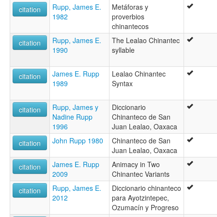
Rupp, James E.
Metáforas y
citation
1982
proverbios
chinantecos
Rupp, James E.
The Lealao Chinantec
citation
1990
syllable
James E. Rupp
Lealao Chinantec
citation
1989
Syntax
Rupp, James y
Diccionario
citation
Nadine Rupp
Chinanteco de San
1996
Juan Lealao, Oaxaca
John Rupp 1980
Chinanteco de San
citation
Juan Lealao, Oaxaca
James E. Rupp
Animacy in Two
citation
2009
Chinantec Variants
Rupp, James E.
Diccionario chinanteco
citation
2012
para Ayotzintepec,
Ozumacín y Progreso