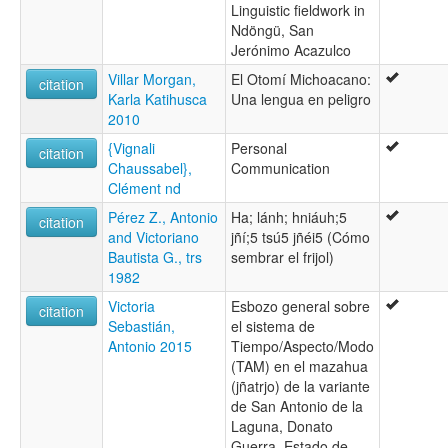
Linguistic fieldwork in
Ndöngü, San
Jerónimo Acazulco
Villar Morgan,
El Otomí Michoacano:
citation
Karla Katihusca
Una lengua en peligro
2010
{Vignali
Personal
citation
Chaussabel},
Communication
Clément nd
Pérez Z., Antonio
Ha; lánh; hniáuh;5
citation
and Victoriano
jñí;5 tsú5 jñéi5 (Cómo
Bautista G., trs
sembrar el frijol)
1982
Victoria
Esbozo general sobre
citation
Sebastián,
el sistema de
Antonio 2015
Tiempo/Aspecto/Modo
(TAM) en el mazahua
(jñatrjo) de la variante
de San Antonio de la
Laguna, Donato
Guerra, Estado de