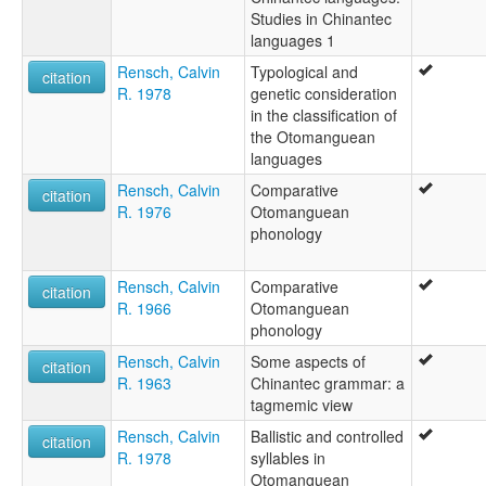
Studies in Chinantec
languages 1
Rensch, Calvin
Typological and
citation
R. 1978
genetic consideration
in the classification of
the Otomanguean
languages
Rensch, Calvin
Comparative
citation
R. 1976
Otomanguean
phonology
Rensch, Calvin
Comparative
citation
R. 1966
Otomanguean
phonology
Rensch, Calvin
Some aspects of
citation
R. 1963
Chinantec grammar: a
tagmemic view
Rensch, Calvin
Ballistic and controlled
citation
R. 1978
syllables in
Otomanguean