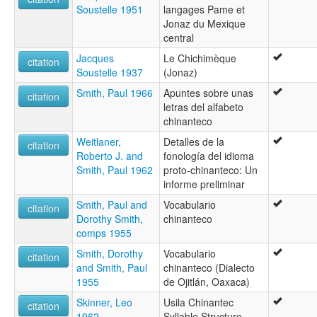
Soustelle 1951
langages Pame et
Jonaz du Mexique
central
Jacques
Le Chichimèque
citation
Soustelle 1937
(Jonaz)
Smith, Paul 1966
Apuntes sobre unas
citation
letras del alfabeto
chinanteco
Weitlaner,
Detalles de la
citation
Roberto J. and
fonología del idioma
Smith, Paul 1962
proto-chinanteco: Un
informe preliminar
Smith, Paul and
Vocabulario
citation
Dorothy Smith,
chinanteco
comps 1955
Smith, Dorothy
Vocabulario
citation
and Smith, Paul
chinanteco (Dialecto
1955
de Ojitlán, Oaxaca)
Skinner, Leo
Usila Chinantec
citation
1962
Syllable Structure