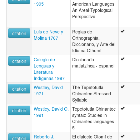
1995
American Languages:
An Areal-Typological
Perspective
Luis de Neve y
Reglas de
citation
Molina 1767
Orthographia,
Diccionario, y Arte del
Idioma Othomi
Colegio de
Diccionario
citation
Lenguas y
matlatzinca - espanol
Literatura
Indígenas 1997
Westley, David
The Tepetotutla
citation
1971
Chinantec Stressed
Syllable
Westley, David O.
Tepetotutla Chinantec
citation
1991
syntax: Studies in
Chinantec languages
5
Roberto J.
El dialecto Otomí de
citation