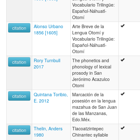
Vocabulario Trilingüe:
Español-Náhuatl-
Otomí
Alonso Urbano
Arte Breve de la
citation
1856 [1605]
Lengua Otomí y
Vocabulario Trilingüe:
Español-Náhuatl-
Otomí
Rory Turnbull
The phonetics and
citation
2017
phonology of lexical
prosody in San
Jerónimo Acazulco
Otomi
Quintana Toribio,
Marcación de la
citation
E. 2012
posesión en la lengua
mazahua de San Juan
de las Manzanas,
Edo.Méx.
Thelin, Anders
Tlacoatzintepec
citation
1980
Chinantec syllable