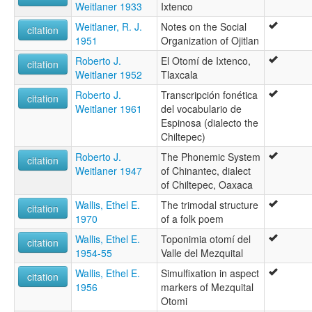
Weitlaner 1933
Ixtenco
Weitlaner, R. J.
Notes on the Social
citation
1951
Organization of Ojitlan
Roberto J.
El Otomí de Ixtenco,
citation
Weitlaner 1952
Tlaxcala
Roberto J.
Transcripción fonética
citation
Weitlaner 1961
del vocabulario de
Espinosa (dialecto the
Chiltepec)
Roberto J.
The Phonemic System
citation
Weitlaner 1947
of Chinantec, dialect
of Chiltepec, Oaxaca
Wallis, Ethel E.
The trimodal structure
citation
1970
of a folk poem
Wallis, Ethel E.
Toponimia otomí del
citation
1954-55
Valle del Mezquital
Wallis, Ethel E.
Simulfixation in aspect
citation
1956
markers of Mezquital
Otomi