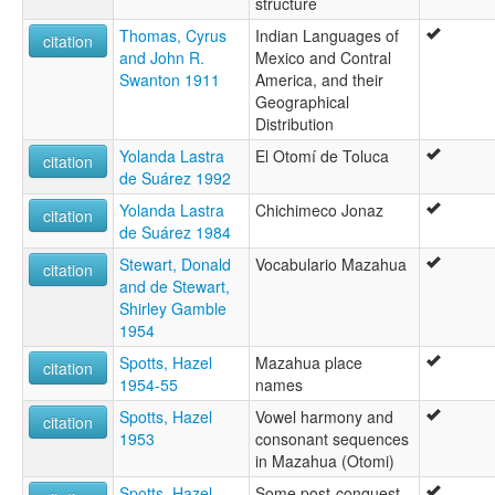
structure
Thomas, Cyrus
Indian Languages of
citation
and John R.
Mexico and Contral
Swanton 1911
America, and their
Geographical
Distribution
Yolanda Lastra
El Otomí de Toluca
citation
de Suárez 1992
Yolanda Lastra
Chichimeco Jonaz
citation
de Suárez 1984
Stewart, Donald
Vocabulario Mazahua
citation
and de Stewart,
Shirley Gamble
1954
Spotts, Hazel
Mazahua place
citation
1954-55
names
Spotts, Hazel
Vowel harmony and
citation
1953
consonant sequences
in Mazahua (Otomi)
Spotts, Hazel
Some post-conquest