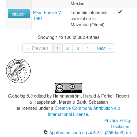
México
Pike, Eunice V.
Tonemic-intonemic
citation
1951
correlation in
Mazahua (Otomi)
Showing 1 to 100 of 382 entries
← Previous
1
2
3
4
Next →
Glottolog 5.3
edited by
Hammarström, Harald & Forkel, Robert
& Haspelmath, Martin & Bank, Sebastian
is licensed under a
Creative Commons Attribution 4.0
International License
.
Privacy Policy
Disclaimer
Application source (v4.6-31-g259dae6) on