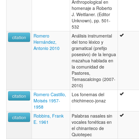
Anthropological en
homenaje a Roberto
J. Weitlaner. (Editor
Unknown), pp. 501-
532
Romero
Análisis instrumental
citation
Hernández,
del tono léxico y
Antonio 2010
gramatical (prefijo
posesivo) de la lengua
mazahua hablada en
la comunidad de
Pastores,
Temascalcingo (2007-
2010)
Romero Castillo,
Los fonemas del
citation
Moisés 1957-
chichimeco-jonaz
1958
Robbins, Frank
Palabras nasales sin
citation
E. 1961
vocales fonéticas en
el chinanteco de
Quiotepec