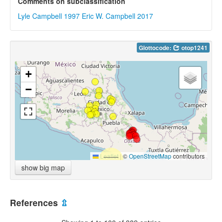
Comments on subclassification
Lyle Campbell 1997
Eric W. Campbell 2017
Glottocode:
otop1241
+
−
Leaflet
|
©
OpenStreetMap
contributors
show big map
References
⇫