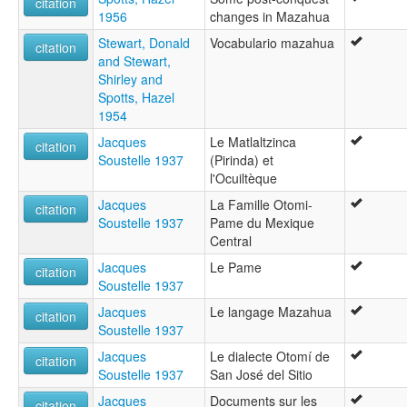
citation
1956
changes in Mazahua
Stewart, Donald
Vocabulario mazahua
citation
and Stewart,
Shirley and
Spotts, Hazel
1954
Jacques
Le Matlaltzinca
citation
Soustelle 1937
(Pirinda) et
l'Ocuiltèque
Jacques
La Famille Otomi-
citation
Soustelle 1937
Pame du Mexique
Central
Jacques
Le Pame
citation
Soustelle 1937
Jacques
Le langage Mazahua
citation
Soustelle 1937
Jacques
Le dialecte Otomí de
citation
Soustelle 1937
San José del Sitio
Jacques
Documents sur les
citation