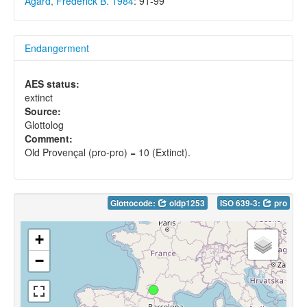
Agard, Frederick B. 1984
: 91-99
Endangerment
AES status:
extinct
Source:
Glottolog
Comment:
Old Provençal (pro-pro) = 10 (Extinct).
Glottocode:
oldp1253
ISO 639-3:
pro
+
−