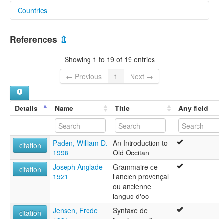
Countries
lexvo:
Ancien occitan [fr]
France [FR]
Antico occitano [it]
References
⇫
Occitan ancian [oc]
Old Occitan (to 1500) [en]
Showing 1 to 19 of 19 entries
Old Occitan [en]
Old Provençal (to 1500) [en]
← Previous
1
Next →
Old Provençal [en]
Provençal, Old (to 1500) [en]
provençal ancien (jusqu'à 1500) [fr]
Details
Name
Title
Any field
multitree:
Old Occitanian
Old Provençal
Paden, William D.
An Introduction to
citation
1998
Old Occitan
Joseph Anglade
Grammaire de
citation
1921
l'ancien provençal
ou ancienne
langue d'oc
Jensen, Frede
Syntaxe de
citation