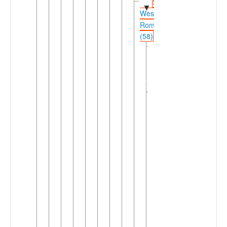
Shifted
▼
Western
Romance
(58)
Northwestern
►
Shifted
Romance
(26)
Southwestern
▼
Shifted
Romance
(32)
►
Catalan
Occitanic
▼
(3)
Gardiol
►
Occitan
Old
Provençal