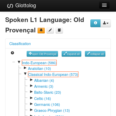
Glottolog
Languages
Spoken L1 Language:
Old
Families
Provençal
Language Search
Classification
References
open Old Provençal
expand all
collapse all
Reference Search
▼
Indo-European (586)
►
GlottoScope
Anatolian (10)
▼
Classical Indo-European (573)
About
►
Albanian (4)
►
Armenic (3)
►
Balto-Slavic (23)
►
Celtic (16)
►
Germanic (106)
►
Graeco-Phrygian (13)
►