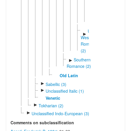
West
►
Ibero-
Romance
(28)
Unshifted
►
Western
Romance
(2)
Southern
►
Romance (2)
Old Latin
►
Sabellic (3)
►
Unclassified Italic (1)
Venetic
►
Tokharian (2)
►
Unclassified Indo-European (3)
Comments on subclassification