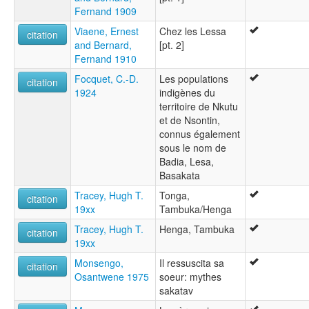
Fernand 1909
Viaene, Ernest
Chez les Lessa
citation
and Bernard,
[pt. 2]
Fernand 1910
Focquet, C.-D.
Les populations
citation
1924
indigènes du
territoire de Nkutu
et de Nsontin,
connus également
sous le nom de
Badia, Lesa,
Basakata
Tracey, Hugh T.
Tonga,
citation
19xx
Tambuka/Henga
Tracey, Hugh T.
Henga, Tambuka
citation
19xx
Monsengo,
Il ressuscita sa
citation
Osantwene 1975
soeur: mythes
sakatav