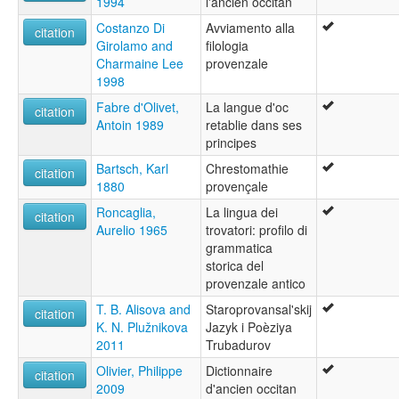
1994
l'ancien occitan
Costanzo Di
Avviamento alla
citation
Girolamo and
filologia
Charmaine Lee
provenzale
1998
Fabre d'Olivet,
La langue d'oc
citation
Antoin 1989
retablie dans ses
principes
Bartsch, Karl
Chrestomathie
citation
1880
provençale
Roncaglia,
La lingua dei
citation
Aurelio 1965
trovatori: profilo di
grammatica
storica del
provenzale antico
T. B. Alisova and
Staroprovansal'skij
citation
K. N. Plužnikova
Jazyk i Poèziya
2011
Trubadurov
Olivier, Philippe
Dictionnaire
citation
2009
d'ancien occitan