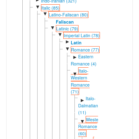
Indo-Iranian (321)
▼
Italic (85)
▼
Latino-Faliscan (80)
Faliscan
▼
Latinic (79)
▼
Imperial Latin (78)
►
Latin
▼
Romance (77)
Eastern
►
Romance (4)
Italo-
▼
Western
Romance
(71)
Italo-
►
Dalmatian
(11)
Western
▼
Romance
(60)