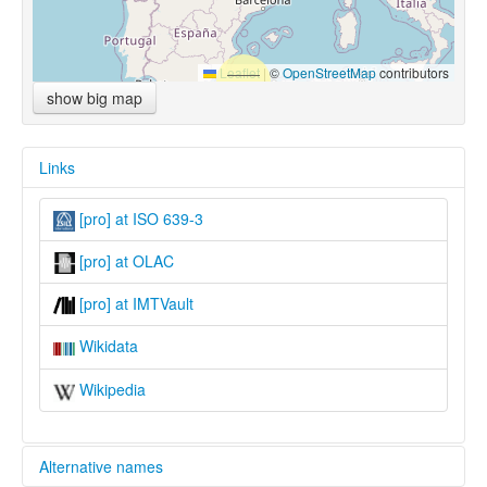
Leaflet
|
©
OpenStreetMap
contributors
show big map
Links
[pro] at ISO 639-3
[pro] at OLAC
[pro] at IMTVault
Wikidata
Wikipedia
Alternative names