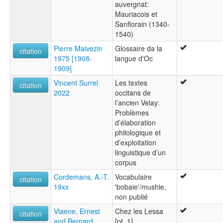
auvergnat:
Mauriacois et
Sanflorain (1340-
1540)
Pierre Malvezin
Glossaire da la
citation
1975 [1908-
langue d'Oc
1909]
Vincent Surrel
Les textes
citation
2022
occitans de
l’ancien Velay:
Problèmes
d’élaboration
philologique et
d’exploitation
linguistique d’un
corpus
Cordemans, A.-T.
Vocabulaire
citation
19xx
'bobaie'/mushie,
non publié
Viaene, Ernest
Chez les Lessa
citation
and Bernard,
[pt. 1]