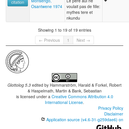
Monsengo,
Le père aui ne
citation
Osantwene 1974
voulait pas de fille:
mythes tere et
nkundu
Showing 1 to 19 of 19 entries
← Previous
1
Next →
Glottolog 5.3
edited by
Hammarström, Harald & Forkel, Robert
& Haspelmath, Martin & Bank, Sebastian
is licensed under a
Creative Commons Attribution 4.0
International License
.
Privacy Policy
Disclaimer
Application source (v4.6-31-g259dae6) on