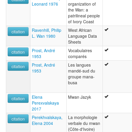
Leonard 1976
organization of
the Wan: a
patrilineal people
of Ivory Coast
Ravenhill, Philip
West African
citation
L. Wan 1980
Language Data
Sheets
Prost, André
Vocabulaires
citation
1953
comparés
Prost, André
Les langues
citation
1953
mandé-sud du
groupe mana-
busa
Elena
Mwan Jazyk
citation
Perexvalskaya
2017
Perekhvalskaya,
La morphologie
citation
Elena 2004
verbale du mwan
(Côte-d'Ivoire)