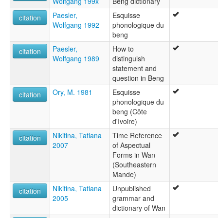
Wolfgang 199x
Beng dictionary
Paesler,
Esquisse
citation
Wolfgang 1992
phonologique du
beng
Paesler,
How to
citation
Wolfgang 1989
distinguish
statement and
question in Beng
Ory, M. 1981
Esquisse
citation
phonologique du
beng (Côte
d'Ivoire)
Nikitina, Tatiana
Time Reference
citation
2007
of Aspectual
Forms in Wan
(Southeastern
Mande)
Nikitina, Tatiana
Unpublished
citation
2005
grammar and
dictionary of Wan