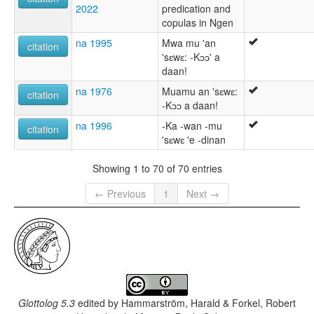
2022
predication and
copulas in Ngen
na 1995
Mwa mu 'an
citation
'sɛwɛ: -Kɔɔ' a
daan!
na 1976
Muamu an 'sɛwɛ:
citation
-Kɔɔ a daan!
na 1996
-Ka -wan -mu
citation
'sɛwɛ 'e -dinan
Showing 1 to 70 of 70 entries
← Previous
1
Next →
Glottolog 5.3
edited by
Hammarström, Harald & Forkel, Robert