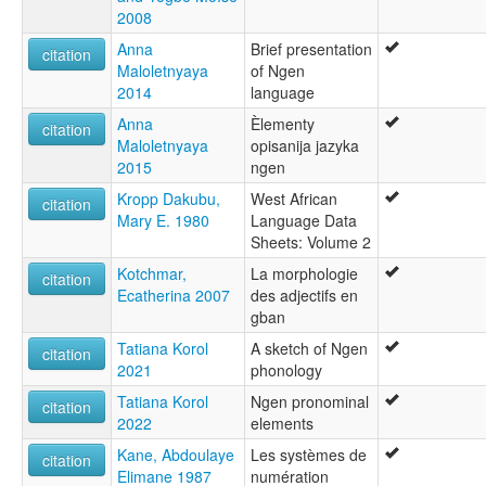
2008
Anna
Brief presentation
citation
Maloletnyaya
of Ngen
2014
language
Anna
Èlementy
citation
Maloletnyaya
opisanija jazyka
2015
ngen
Kropp Dakubu,
West African
citation
Mary E. 1980
Language Data
Sheets: Volume 2
Kotchmar,
La morphologie
citation
Ecatherina 2007
des adjectifs en
gban
Tatiana Korol
A sketch of Ngen
citation
2021
phonology
Tatiana Korol
Ngen pronominal
citation
2022
elements
Kane, Abdoulaye
Les systèmes de
citation
Elimane 1987
numération