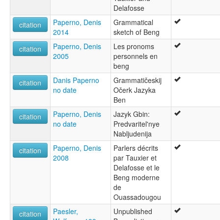
Delafosse
Paperno, Denis
Grammatical
citation
2014
sketch of Beng
Paperno, Denis
Les pronoms
citation
2005
personnels en
beng
Danis Paperno
Grammatičeskij
citation
no date
Očerk Jazyka
Ben
Paperno, Denis
Jazyk Gbin:
citation
no date
Predvaritel'nye
Nabljudenija
Paperno, Denis
Parlers décrits
citation
2008
par Tauxier et
Delafosse et le
Beng moderne
de
Ouassadougou
Paesler,
Unpublished
citation