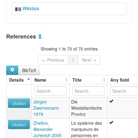
Wikidata
References
⇫
Showing 1 to 70 of 70 entries
← Previous
1
Next →
BibTeX
Details
Name
Title
Any field
Jürgen
Die
citation
Zwernemann
Westatlantische
1979
Provinz
Zheltov,
Le système des
citation
Alexander
marqueurs de
Jurievich 2005
personnes en