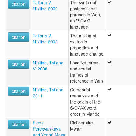
Tatiana V.
The syntax of
citation
Nikitina 2009
postpositional
phrases in Wan,
an "SOVX"
language
Tatiana V.
The mixing of
citation
Nikitina 2008
syntactic
properties and
language change
Nikitina, Tatiana
Locative terms
citation
V. 2008
and spatial
frames of
reference in Wan
Nikitina, Tatiana
Categorial
citation
2011
reanalysis and
the origin of the
S-O-V-X word
order in Mande
Elena
Dictionnaire
citation
Perexvalskaya
Mwan
and Yegbé Moïse