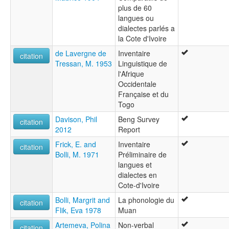
plus de 60
langues ou
dialectes parlés a
la Cote d'Ivoire
de Lavergne de
Inventaire
citation
Tressan, M. 1953
Linguistique de
l'Afrique
Occidentale
Française et du
Togo
Davison, Phil
Beng Survey
citation
2012
Report
Frick, E. and
Inventaire
citation
Bolli, M. 1971
Préliminaire de
langues et
dialectes en
Cote-d'Ivoire
Bolli, Margrit and
La phonologie du
citation
Flik, Eva 1978
Muan
Artemeva, Polina
Non-verbal
citation