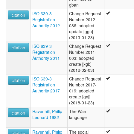
gban
ISO 639-3
Change Request
citation
Registration
Number 2012-
Authority 2012
086: adopted
update [ggu]
(2013-01-23)
ISO 639-3
Change Request
citation
Registration
Number 2011-
Authority 2011
003: adopted
create [xgb]
(2012-02-03)
ISO 639-3
Change Request
citation
Registration
Number 2017-
Authority 2017
019: adopted
create [gnj]
(2018-01-23)
Ravenhill, Philip
The Wan
citation
Leonard 1982
language
Ravenhill, Philip
The social
citation