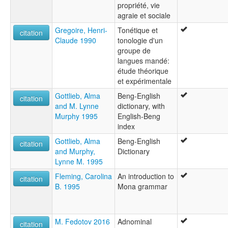
propriété, vie
agraie et sociale
Gregoire, Henri-
Tonétique et
citation
Claude 1990
tonologie d'un
groupe de
langues mandé:
étude théorique
et expérimentale
Gottlieb, Alma
Beng-English
citation
and M. Lynne
dictionary, with
Murphy 1995
English-Beng
index
Gottlieb, Alma
Beng-English
citation
and Murphy,
Dictionary
Lynne M. 1995
Fleming, Carolina
An introduction to
citation
B. 1995
Mona grammar
M. Fedotov 2016
Adnominal
citation