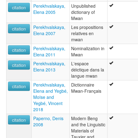
Perekhvalskaya,
Unpublished
citation
Elena 2005
dictionary of
Mwan
Perekhvalskaya,
Les propositions
citation
Elena 2007
relatives en
mwan
Perekhvalskaya,
Nominalization in
citation
Elena 2011
Mwan
Perekhvalskaya,
L'espace
citation
Elena 2013
déictique dans la
langue mwan
Perekhvalskaya,
Dictionnaire
citation
Elena and Yegbé,
Mwan-Français
Moïse and
Yegbé, Vincent
2018
Paperno, Denis
Modern Beng
citation
2008
and the Linguistic
Materials of
Tauxier and