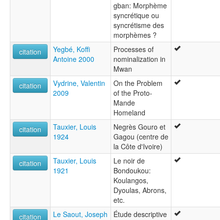
gban: Morphème
syncrétique ou
syncrétisme des
morphèmes ?
Yegbé, Koffi
Processes of
citation
Antoine 2000
nominalization in
Mwan
Vydrine, Valentin
On the Problem
citation
2009
of the Proto-
Mande
Homeland
Tauxier, Louis
Negrès Gouro et
citation
1924
Gagou (centre de
la Côte d'Ivoire)
Tauxier, Louis
Le noir de
citation
1921
Bondoukou:
Koulangos,
Dyoulas, Abrons,
etc.
Le Saout, Joseph
Étude descriptive
citation