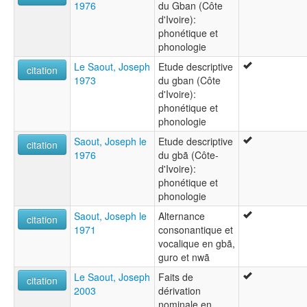
1976
du Gban (Côte
d'Ivoire):
phonétique et
phonologie
Le Saout, Joseph
Etude descriptive
citation
1973
du gban (Côte
d'Ivoire):
phonétique et
phonologie
Saout, Joseph le
Etude descriptive
citation
1976
du gbã (Côte-
d'Ivoire):
phonétique et
phonologie
Saout, Joseph le
Alternance
citation
1971
consonantique et
vocalique en gbã,
guro et nwã
Le Saout, Joseph
Faits de
citation
2003
dérivation
nominale en