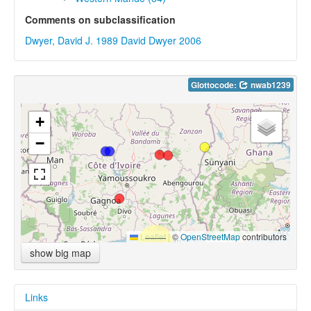
Comments on subclassification
Dwyer, David J. 1989
David Dwyer 2006
Glottocode:
nwab1239
+
−
Leaflet
|
©
OpenStreetMap
contributors
show big map
Links