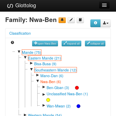
Glottolog
Languages
Family:
Nwa-Ben
Families
Classification
Language Search
open Nwa-Ben
expand all
collapse all
References
▼
Mande (75)
▼
Reference Search
Eastern Mande (21)
►
Bisa-Busa (9)
GlottoScope
▼
Southeastern Mande (12)
►
Mano-Dan (6)
About
▼
Nwa-Ben (6)
►
Ben-Gban (3)
Unclassified Nwa-Ben (1)
►
►
Wan-Mwan (2)
►
Western Mande (54)