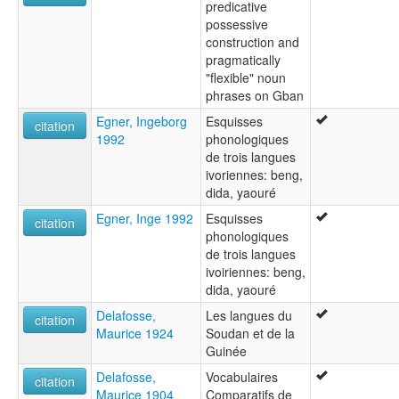
predicative
possessive
construction and
pragmatically
"flexible" noun
phrases on Gban
Egner, Ingeborg
Esquisses
citation
1992
phonologiques
de trois langues
ivoriennes: beng,
dida, yaouré
Egner, Inge 1992
Esquisses
citation
phonologiques
de trois langues
ivoiriennes: beng,
dida, yaouré
Delafosse,
Les langues du
citation
Maurice 1924
Soudan et de la
Guinée
Delafosse,
Vocabulaires
citation
Maurice 1904
Comparatifs de