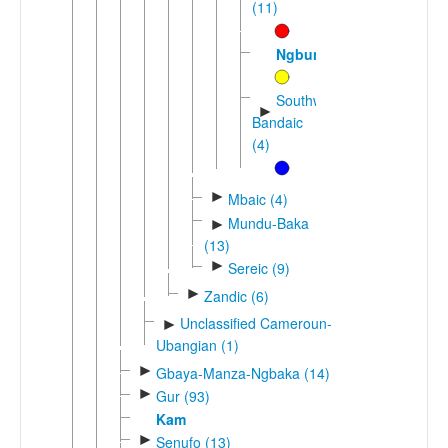
(11)
Ngbundu
Southwest
►
Bandaic
(4)
►
Mbaic (4)
Mundu-Baka
►
(13)
►
Sereic (9)
►
Zandic (6)
Unclassified Cameroun-
►
Ubangian (1)
►
Gbaya-Manza-Ngbaka (14)
►
Gur (93)
Kam
►
Senufo (13)