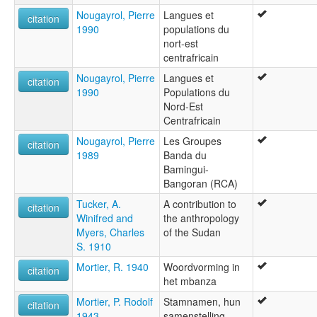
Nougayrol, Pierre
Langues et
citation
1990
populations du
nort-est
centrafricain
Nougayrol, Pierre
Langues et
citation
1990
Populations du
Nord-Est
Centrafricain
Nougayrol, Pierre
Les Groupes
citation
1989
Banda du
Bamingui-
Bangoran (RCA)
Tucker, A.
A contribution to
citation
Winifred and
the anthropology
Myers, Charles
of the Sudan
S. 1910
Mortier, R. 1940
Woordvorming in
citation
het mbanza
Mortier, P. Rodolf
Stamnamen, hun
citation
1943
samenstelling