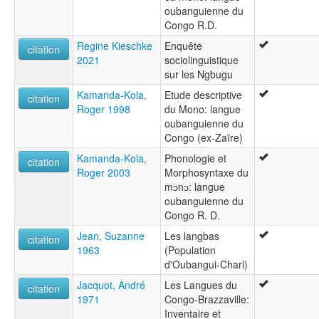
oubanguienne du
Congo R.D.
Regine Kieschke
Enquête
citation
2021
sociolinguistique
sur les Ngbugu
Kamanda-Kola,
Etude descriptive
citation
Roger 1998
du Mono: langue
oubanguienne du
Congo (ex-Zaïre)
Kamanda-Kola,
Phonologie et
citation
Roger 2003
Morphosyntaxe du
mɔnɔ: langue
oubanguienne du
Congo R. D.
Jean, Suzanne
Les langbas
citation
1963
(Population
d'Oubangui-Chari)
Jacquot, André
Les Langues du
citation
1971
Congo-Brazzaville:
Inventaire et