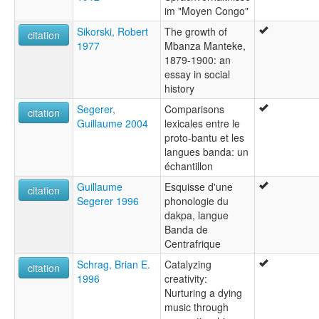
im "Moyen Congo"
Sikorski, Robert
The growth of
citation
1977
Mbanza Manteke,
1879-1900: an
essay in social
history
Segerer,
Comparisons
citation
Guillaume 2004
lexicales entre le
proto-bantu et les
langues banda: un
échantillon
Guillaume
Esquisse d'une
citation
Segerer 1996
phonologie du
dakpa, langue
Banda de
Centrafrique
Schrag, Brian E.
Catalyzing
citation
1996
creativity:
Nurturing a dying
music through