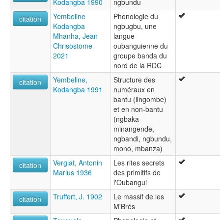
Kodangba 1990
ngbundu
Yembeline
Phonologie du
citation
Kodangba
ngbugbu, une
Mhanha, Jean
langue
Chrisostome
oubanguienne du
2021
groupe banda du
nord de la RDC
Yembeline,
Structure des
citation
Kodangba 1991
numéraux en
bantu (lingombe)
et en non-bantu
(ngbaka
minangende,
ngbandi, ngbundu,
mono, mbanza)
Vergiat, Antonin
Les rites secrets
citation
Marius 1936
des primitifs de
l'Oubangui
Truffert, J. 1902
Le massif de les
citation
M'Brés