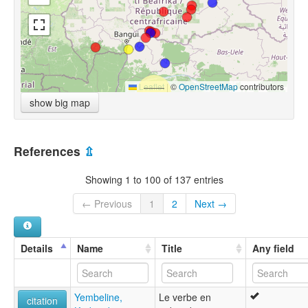
Leaflet
|
©
OpenStreetMap
contributors
show big map
References
⇫
Showing 1 to 100 of 137 entries
← Previous
1
2
Next →
Details
Name
Title
Any field
Yembeline,
Le verbe en
citation