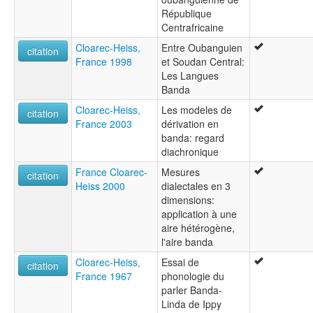
République
Centrafricaine
Cloarec-Heiss,
Entre Oubanguien
citation
France 1998
et Soudan Central:
Les Langues
Banda
Cloarec-Heiss,
Les modeles de
citation
France 2003
dérivation en
banda: regard
diachronique
France Cloarec-
Mesures
citation
Heiss 2000
dialectales en 3
dimensions:
application à une
aire hétérogène,
l'aire banda
Cloarec-Heiss,
Essai de
citation
France 1967
phonologie du
parler Banda-
Linda de Ippy