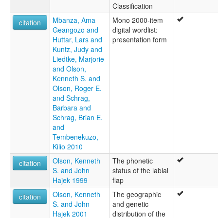
Classification
Mbanza, Ama
Mono 2000-item
citation
Geangozo and
digital wordlist:
Huttar, Lars and
presentation form
Kuntz, Judy and
Liedtke, Marjorie
and Olson,
Kenneth S. and
Olson, Roger E.
and Schrag,
Barbara and
Schrag, Brian E.
and
Tembenekuzo,
Kilio 2010
Olson, Kenneth
The phonetic
citation
S. and John
status of the labial
Hajek 1999
flap
Olson, Kenneth
The geographic
citation
S. and John
and genetic
Hajek 2001
distribution of the