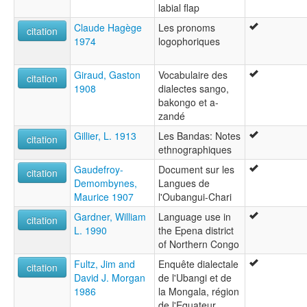
labial flap
Claude Hagège
Les pronoms
citation
1974
logophoriques
Giraud, Gaston
Vocabulaire des
citation
1908
dialectes sango,
bakongo et a-
zandé
Gillier, L. 1913
Les Bandas: Notes
citation
ethnographiques
Gaudefroy-
Document sur les
citation
Demombynes,
Langues de
Maurice 1907
l'Oubangui-Chari
Gardner, William
Language use in
citation
L. 1990
the Epena district
of Northern Congo
Fultz, Jim and
Enquête dialectale
citation
David J. Morgan
de l'Ubangi et de
1986
la Mongala, région
de l'Equateur,