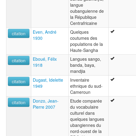
langue
oubanguienne de
la République
Centrafricaine
Even, André
Quelques
citation
1930
coutumes des
populations de la
Haute-Sangha
Eboué, Félix
Langues sango,
citation
1918
banda, baya,
mandjia
Dugast, Idelette
Inventaire
citation
1949
ethnique du sud-
Cameroun
Donzo, Jean-
Etude comparée
citation
Pierre 2007
du vocabulaire
culturel dans
quelques langues
ubangiennes du
nord-ouest de la