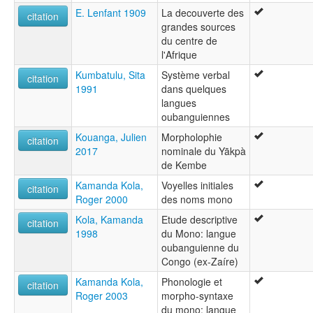
E. Lenfant 1909
La decouverte des
citation
grandes sources
du centre de
l'Afrique
Kumbatulu, Sita
Système verbal
citation
1991
dans quelques
langues
oubanguiennes
Kouanga, Julien
Morpholophie
citation
2017
nominale du Yākpà
de Kembe
Kamanda Kola,
Voyelles initiales
citation
Roger 2000
des noms mono
Kola, Kamanda
Etude descriptive
citation
1998
du Mono: langue
oubanguienne du
Congo (ex-Zaíre)
Kamanda Kola,
Phonologie et
citation
Roger 2003
morpho-syntaxe
du mono: langue