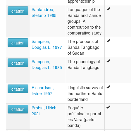
apprenticeship
Santandrea,
Languages of the
citation
Stefano 1965
Banda and Zande
groups: A
contribution to the
comparative study
Sampson,
The pronouns of
citation
Douglas L. 1997
Banda-Tangbago
of Sudan
Sampson,
The phonology of
citation
Douglas L. 1985
Banda-Tangbago
Richardson,
Linguistic survey of
citation
Irvine 1957
the northern Bantu
borderland
Probst, Ulrich
Enquête
citation
2021
préliminaire parmi
les Vara (parler
banda)