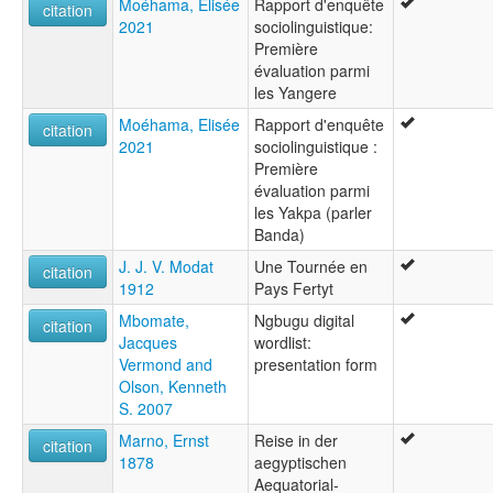
Moéhama, Elisée
Rapport d'enquête
citation
2021
sociolinguistique:
Première
évaluation parmi
les Yangere
Moéhama, Elisée
Rapport d'enquête
citation
2021
sociolinguistique :
Première
évaluation parmi
les Yakpa (parler
Banda)
J. J. V. Modat
Une Tournée en
citation
1912
Pays Fertyt
Mbomate,
Ngbugu digital
citation
Jacques
wordlist:
Vermond and
presentation form
Olson, Kenneth
S. 2007
Marno, Ernst
Reise in der
citation
1878
aegyptischen
Aequatorial-