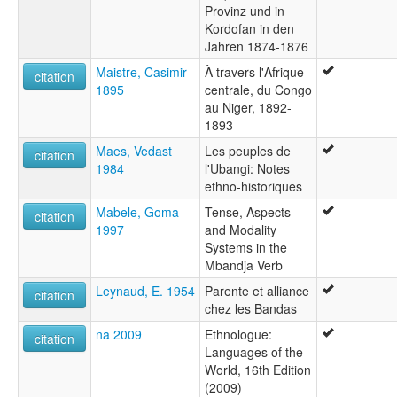
Provinz und in
Kordofan in den
Jahren 1874-1876
Maistre, Casimir
À travers l'Afrique
citation
1895
centrale, du Congo
au Niger, 1892-
1893
Maes, Vedast
Les peuples de
citation
1984
l'Ubangi: Notes
ethno-historiques
Mabele, Goma
Tense, Aspects
citation
1997
and Modality
Systems in the
Mbandja Verb
Leynaud, E. 1954
Parente et alliance
citation
chez les Bandas
na 2009
Ethnologue:
citation
Languages of the
World, 16th Edition
(2009)