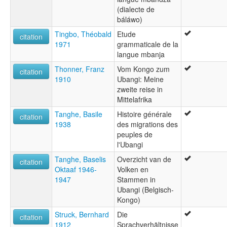
(dialecte de
báláwo)
Tingbo, Théobald
Etude
citation
1971
grammaticale de la
langue mbanja
Thonner, Franz
Vom Kongo zum
citation
1910
Ubangi: Meine
zweite reise in
Mittelafrika
Tanghe, Basile
Histoire générale
citation
1938
des migrations des
peuples de
l'Ubangi
Tanghe, Baselis
Overzicht van de
citation
Oktaaf 1946-
Volken en
1947
Stammen in
Ubangi (Belgisch-
Kongo)
Struck, Bernhard
Die
citation
1912
Sprachverhältnisse