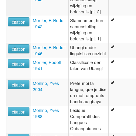
wijziging en
betekenis [pt. 2]
Mortier, P. Rodolf
Stamnamen, hun
citation
1942
samenstelling
wijziging en
betekenis [pt. 1]
Mortier, P. Rodolf
Ubangi onder
citation
1946
linguistisch opzicht
Mortier, Rodolf
Classificatie der
citation
1941
talen van Ubangi
Moñino, Yves
Prête-moi ta
citation
2004
langue, que je dise
un mot: emprunts
banda au gbaya
Moñino, Yves
Lexique
citation
1988
Comparatif des
Langues
Oubanguiennes