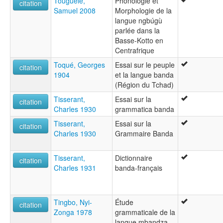
Touguele,
Phonologie et
citation
Samuel 2008
Morphologie de la
langue ngbúgù
parlée dans la
Basse-Kotto en
Centrafrique
Toqué, Georges
Essai sur le peuple
citation
1904
et la langue banda
(Région du Tchad)
Tisserant,
Essai sur la
citation
Charles 1930
grammatica banda
Tisserant,
Essai sur la
citation
Charles 1930
Grammaire Banda
Tisserant,
Dictionnaire
citation
Charles 1931
banda-français
Tingbo, Nyi-
Étude
citation
Zonga 1978
grammaticale de la
langue mbandza