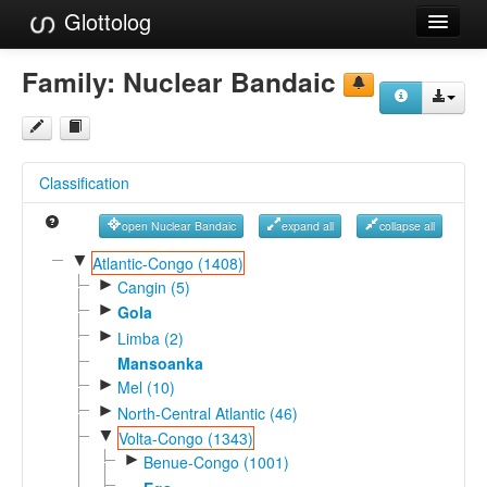
Glottolog
Languages
Family:
Nuclear Bandaic
Families
Language Search
Classification
References
open Nuclear Bandaic
expand all
collapse all
Reference Search
▼
Atlantic-Congo (1408)
►
GlottoScope
Cangin (5)
►
Gola
About
►
Limba (2)
Mansoanka
►
Mel (10)
►
North-Central Atlantic (46)
▼
Volta-Congo (1343)
►
Benue-Congo (1001)