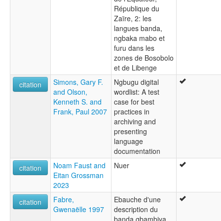
République du
Zaïre, 2: les
langues banda,
ngbaka mabo et
furu dans les
zones de Bosobolo
et de Libenge
Simons, Gary F.
Ngbugu digital
citation
and Olson,
wordlist: A test
Kenneth S. and
case for best
Frank, Paul 2007
practices in
archiving and
presenting
language
documentation
Noam Faust and
Nuer
citation
Eitan Grossman
2023
Fabre,
Ebauche d'une
citation
Gwenaëlle 1997
description du
banda gbambiya,