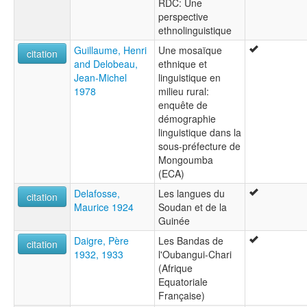
RDC: Une
perspective
ethnolinguistique
Guillaume, Henri
Une mosaïque
citation
and Delobeau,
ethnique et
Jean-Michel
linguistique en
1978
milieu rural:
enquête de
démographie
linguistique dans la
sous-préfecture de
Mongoumba
(ECA)
Delafosse,
Les langues du
citation
Maurice 1924
Soudan et de la
Guinée
Daigre, Père
Les Bandas de
citation
1932, 1933
l'Oubangui-Chari
(Afrique
Equatoriale
Française)