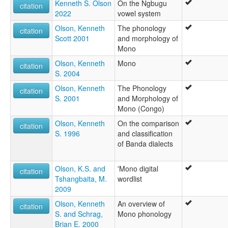
Kenneth S. Olson
On the Ngbugu
citation
2022
vowel system
Olson, Kenneth
The phonology
citation
Scott 2001
and morphology of
Mono
Olson, Kenneth
Mono
citation
S. 2004
Olson, Kenneth
The Phonology
citation
S. 2001
and Morphology of
Mono (Congo)
Olson, Kenneth
On the comparison
citation
S. 1996
and classification
of Banda dialects
Olson, K.S. and
'Mono digital
citation
Tshangbaita, M.
wordlist
2009
Olson, Kenneth
An overview of
citation
S. and Schrag,
Mono phonology
Brian E. 2000