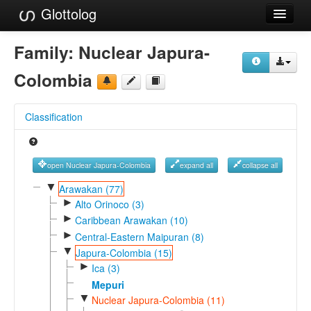
Glottolog
Languages
Family:
Nuclear Japura-
Families
Colombia
Language Search
Classification
References
Reference Search
open Nuclear Japura-Colombia
expand all
collapse all
GlottoScope
▼
Arawakan (77)
►
Alto Orinoco (3)
About
►
Caribbean Arawakan (10)
►
Central-Eastern Maipuran (8)
▼
Japura-Colombia (15)
►
Ica (3)
Mepuri
▼
Nuclear Japura-Colombia (11)