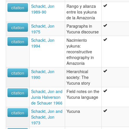
Schackt, Jon
Rango y alianza
citation
1989-90
entre los yukuna
de la Amazonía
Schackt, Jon
Paragraphs in
citation
1975
Yucuna discourse
Schackt, Jon
Nacimiento
citation
1994
yukuna:
reconstructive
ethnography in
Amazonia
Schackt, Jon
Hierarchical
citation
1990
society: The
Yucuna story
Schackt, Jon and
Field notes on the
citation
Junia Halverson
Yucuna language
de Schauer 1966
Schackt, Jon and
Yucuna
citation
Schackt, Jon
1973