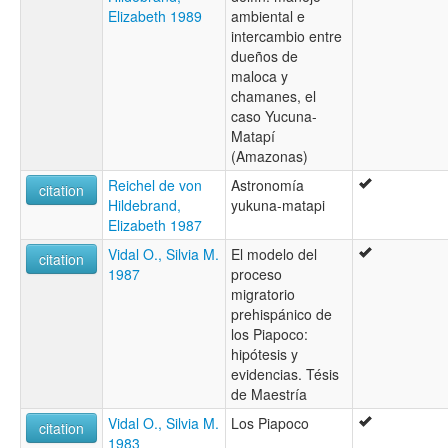
Elizabeth 1989
ambiental e
intercambio entre
dueños de
maloca y
chamanes, el
caso Yucuna-
Matapí
(Amazonas)
Reichel de von
Astronomía
citation
Hildebrand,
yukuna-matapi
Elizabeth 1987
Vidal O., Silvia M.
El modelo del
citation
1987
proceso
migratorio
prehispánico de
los Piapoco:
hipótesis y
evidencias. Tésis
de Maestría
Vidal O., Silvia M.
Los Piapoco
citation
1983