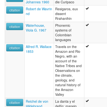
Johannes 1960
die Curipaco
Robert de Wavrin
Resigaros, eux
citation
nd
dissent
Rrahanihin
Waterhouse,
Phonemic
citation
Viola G. 1967
systems of
Colombian
languages
Alfred R. Wallace
Travels on the
citation
1853
Amazon and Rio
Negro, with an
account of the
Native Tribes and
Observations on
the climate,
geology, and
natural history of
the Amazon
Valley
Reichel de von
La danta y el
citation
Hildebrand,
delfín: manejo