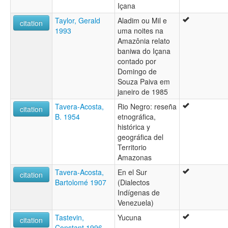
Içana
Taylor, Gerald
Aladim ou Mil e
citation
1993
uma noites na
Amazônia relato
baniwa do Içana
contado por
Domingo de
Souza Paiva em
janeiro de 1985
Tavera-Acosta,
Rio Negro: reseña
citation
B. 1954
etnográfica,
histórica y
geográfica del
Territorio
Amazonas
Tavera-Acosta,
En el Sur
citation
Bartolomé 1907
(Dialectos
Indígenas de
Venezuela)
Tastevin,
Yucuna
citation
Constant 1996