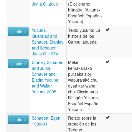
Junia G. 2005
(Diccionario
bilingüe: Yukuna-
Español; Español-
Yukuna)
Yucuna,
Texto yucuna: La
citation
Quehuají and
historia de los
Schauer, Stanley
Caripu laquena
and Schauer,
Junia G. 1974
Stanley Schauer
Meke
citation
and Junia
kemakánaka
Schauer and
puraáka'aloji
Eladio Yucuna
wapura'akó chu,
and Walter
eyaá karíwana
Yucuna 2005
chu: Diccionario
Bilingüe Yukuna-
Español Español-
Yukuna
Schaden, Egon
Relato sobre la
citation
1990-91
creación de los
Tariano