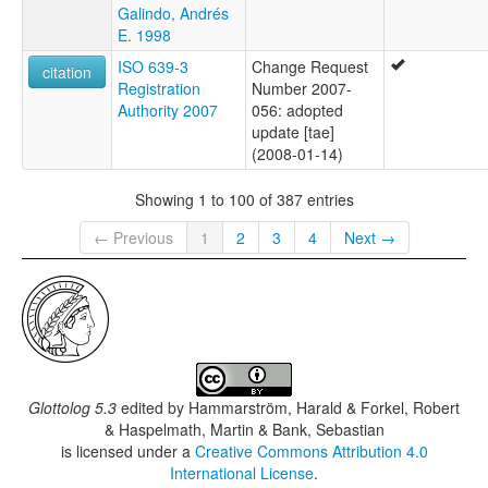
Galindo, Andrés
E. 1998
ISO 639-3
Change Request
citation
Registration
Number 2007-
Authority 2007
056: adopted
update [tae]
(2008-01-14)
Showing 1 to 100 of 387 entries
← Previous
1
2
3
4
Next →
Glottolog 5.3
edited by
Hammarström, Harald & Forkel, Robert
& Haspelmath, Martin & Bank, Sebastian
is licensed under a
Creative Commons Attribution 4.0
International License
.