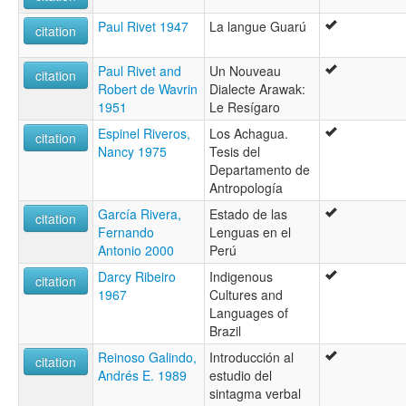
Paul Rivet 1947
La langue Guarú
citation
Paul Rivet and
Un Nouveau
citation
Robert de Wavrin
Dialecte Arawak:
1951
Le Resígaro
Espinel Riveros,
Los Achagua.
citation
Nancy 1975
Tesis del
Departamento de
Antropología
García Rivera,
Estado de las
citation
Fernando
Lenguas en el
Antonio 2000
Perú
Darcy Ribeiro
Indigenous
citation
1967
Cultures and
Languages of
Brazil
Reinoso Galindo,
Introducción al
citation
Andrés E. 1989
estudio del
sintagma verbal