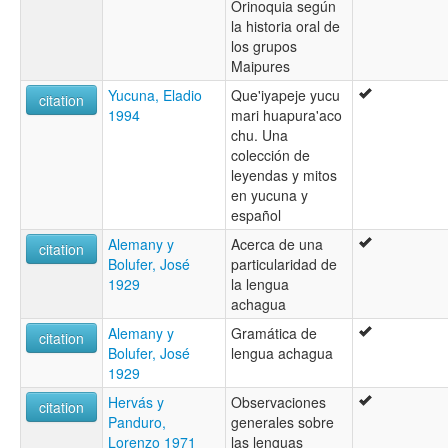
Orinoquia según
la historia oral de
los grupos
Maipures
Yucuna, Eladio
Que'iyapeje yucu
citation
1994
mari huapura'aco
chu. Una
colección de
leyendas y mitos
en yucuna y
español
Alemany y
Acerca de una
citation
Bolufer, José
particularidad de
1929
la lengua
achagua
Alemany y
Gramática de
citation
Bolufer, José
lengua achagua
1929
Hervás y
Observaciones
citation
Panduro,
generales sobre
Lorenzo 1971
las lenguas