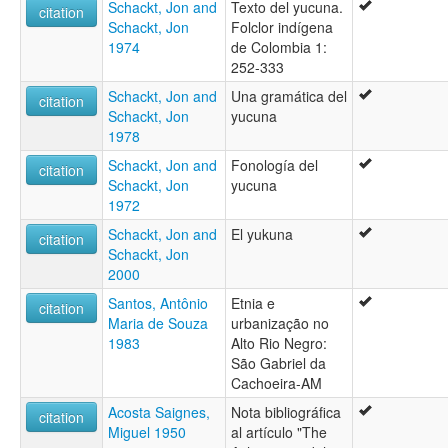
Schackt, Jon and
Texto del yucuna.
citation
Schackt, Jon
Folclor indígena
1974
de Colombia 1:
252-333
Schackt, Jon and
Una gramática del
citation
Schackt, Jon
yucuna
1978
Schackt, Jon and
Fonología del
citation
Schackt, Jon
yucuna
1972
Schackt, Jon and
El yukuna
citation
Schackt, Jon
2000
Santos, Antônio
Etnia e
citation
Maria de Souza
urbanização no
1983
Alto Rio Negro:
São Gabriel da
Cachoeira-AM
Acosta Saignes,
Nota bibliográfica
citation
Miguel 1950
al artículo "The