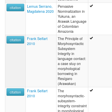
Lemus Serrano,
Pervasive
citation
Magdalena 2020
Nominalization in
Yukuna, an
Arawak Language
of Colombian
Amazonia
Frank Seifart
The Principle of
citation
2010
Morphosyntactic
Subsystem
Integrity in
language contact:
a case stuy on
morphological
borrowing in
Resígaro
(Arawakan)
Frank Seifart
The
citation
2010
morphosyntactic-
subsystem-
integrity constraint
in morphological