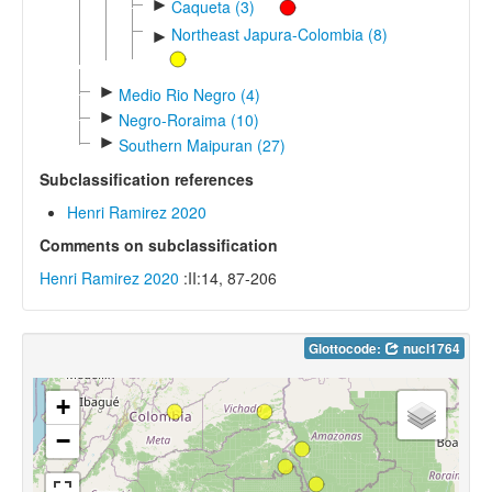
►
Caqueta (3)
Northeast Japura-Colombia (8)
►
►
Medio Rio Negro (4)
►
Negro-Roraima (10)
►
Southern Maipuran (27)
Subclassification references
Henri Ramirez 2020
Comments on subclassification
Henri Ramirez 2020
:II:14, 87-206
Glottocode:
nucl1764
+
−