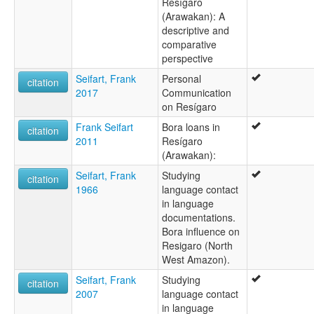
Resígaro
(Arawakan): A
descriptive and
comparative
perspective
Seifart, Frank
Personal
citation
2017
Communication
on Resígaro
Frank Seifart
Bora loans in
citation
2011
Resígaro
(Arawakan):
Seifart, Frank
Studying
citation
1966
language contact
in language
documentations.
Bora influence on
Resigaro (North
West Amazon).
Seifart, Frank
Studying
citation
2007
language contact
in language