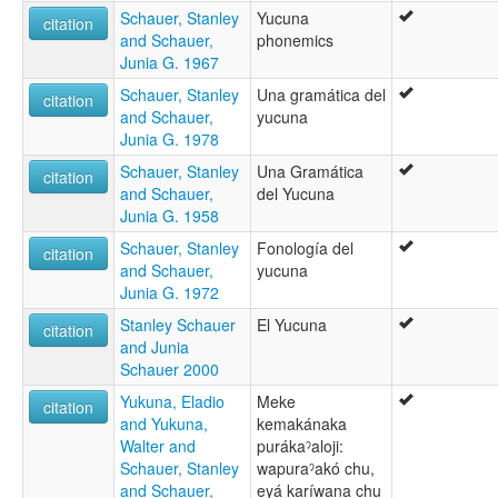
Schauer, Stanley
Yucuna
citation
and Schauer,
phonemics
Junia G. 1967
Schauer, Stanley
Una gramática del
citation
and Schauer,
yucuna
Junia G. 1978
Schauer, Stanley
Una Gramática
citation
and Schauer,
del Yucuna
Junia G. 1958
Schauer, Stanley
Fonología del
citation
and Schauer,
yucuna
Junia G. 1972
Stanley Schauer
El Yucuna
citation
and Junia
Schauer 2000
Yukuna, Eladio
Meke
citation
and Yukuna,
kemakánaka
Walter and
purákaˀaloji:
Schauer, Stanley
wapuraˀakó chu,
and Schauer,
eyá karíwana chu