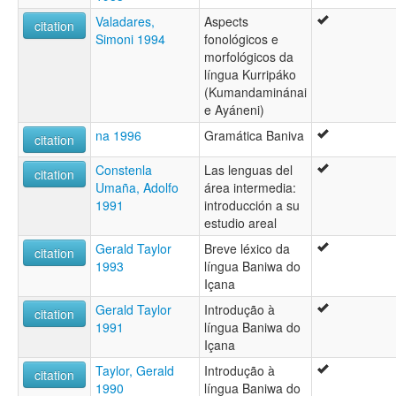
Valadares,
Aspects
citation
Simoni 1994
fonológicos e
morfológicos da
língua Kurripáko
(Kumandaminánai
e Ayáneni)
na 1996
Gramática Baniva
citation
Constenla
Las lenguas del
citation
Umaña, Adolfo
área intermedia:
1991
introducción a su
estudio areal
Gerald Taylor
Breve léxico da
citation
1993
língua Baniwa do
Içana
Gerald Taylor
Introdução à
citation
1991
língua Baniwa do
Içana
Taylor, Gerald
Introdução à
citation
1990
língua Baniwa do