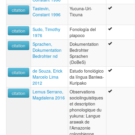
Tastevin,
Yucuna-Uri-
citation
Constant 1996
Ticuna
Sudo, Timothy
Fonología del
citation
1976
piapoco
Sprachen,
Dokumentation
citation
Dokumentation
Bedrohter
Bedrohter nd
Sprachen
(DoBeS)
de Souza, Erick
Estudo fonológico
citation
Marcelo Lima
da língua Baniwa-
2012
Kuripako
Lemus Serrano,
Observations
citation
Magdalena 2016
sociolinguistiques
et description
phonologique du
yukuna: Langue
arawak de
l'Amazonie
colombienne