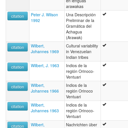
en lenguas
arawakas
Peter J. Wilson
Una Descripción
citation
1992
Preliminar de la
Gramática del
Achagua
(Arawak)
Wilbert,
Cultural variability
citation
Johannes 1969
in Venezuelan
Indian tribes
Wilbert, J. 1963
Indios de la
citation
región Orinoco-
Ventuari
Wilbert,
Indios de la
citation
Johannes 1966
región Orinoco
Ventuari
Wilbert,
Indios de la
citation
Johannes 1963
región Orinoco-
Ventuari
Wilbert,
Nachrichten über
citation