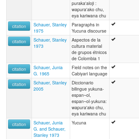
puraka'aloji :
wapura'ako chu,
eya kariwana chu
Schauer, Stanley
Paragraphs in
citation
1975
Yucuna discourse
Schauer, Stanley
Aspectos de la
citation
1973
cultura material
de grupos étnicos
de Colombia 1
Schauer, Junia
Field notes on the
citation
G. 1965
Cabiyari language
Schauer, Stanley
Diccionario
citation
2005
bilingue yukuna-
espan~ol,
espan~ol-yukuna:
wapura'ako chu,
eya kariwana chu
Schauer, Junia
Yucuna
citation
G. and Schauer,
Stanley 1973