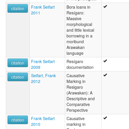
Frank Seifart
Bora loans in
citation
2011
Resígaro:
Massive
morphological
and little lexical
borrowing in a
moribund
Arawakan
language
Frank Seifart
Resígaro
citation
2009
documentation
Seifart, Frank
Causative
citation
2012
Marking in
Resı́garo
(Arawakan): A
Descriptive and
Comparative
Perspective
Frank Seifart
Causative
citation
2010
marking in