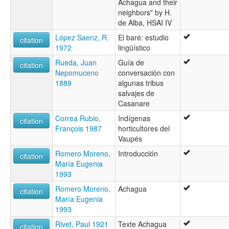
Achagua and their
neighbors" by H.
de Alba, HSAI IV
López Saenz, R.
El baré: estudio
citation
1972
lingüístico
Rueda, Juan
Guía de
citation
Nepomuceno
conversación con
1889
algunas tribus
salvajes de
Casanare
Correa Rubio,
Indígenas
citation
François 1987
horticultores del
Vaupés
Romero Moreno,
Introducción
citation
María Eugenia
1993
Romero Moreno,
Achagua
citation
María Eugenia
1993
Rivet, Paul 1921
Texte Achagua
citation