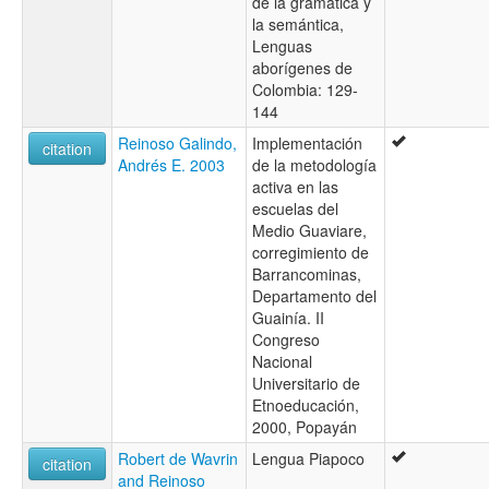
de la gramática y
la semántica,
Lenguas
aborígenes de
Colombia: 129-
144
Reinoso Galindo,
Implementación
citation
Andrés E. 2003
de la metodología
activa en las
escuelas del
Medio Guaviare,
corregimiento de
Barrancominas,
Departamento del
Guainía. II
Congreso
Nacional
Universitario de
Etnoeducación,
2000, Popayán
Robert de Wavrin
Lengua Piapoco
citation
and Reinoso