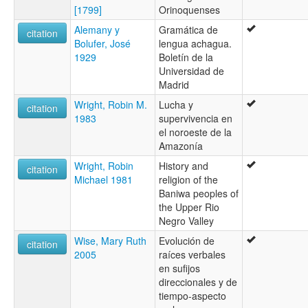
[1799]
Orinoquenses
Alemany y
Gramática de
citation
Bolufer, José
lengua achagua.
1929
Boletín de la
Universidad de
Madrid
Wright, Robin M.
Lucha y
citation
1983
supervivencia en
el noroeste de la
Amazonía
Wright, Robin
History and
citation
Michael 1981
religion of the
Baniwa peoples of
the Upper Rio
Negro Valley
Wise, Mary Ruth
Evolución de
citation
2005
raíces verbales
en sufijos
direccionales y de
tiempo-aspecto