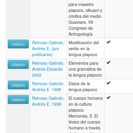
para maestro
piapoco, sikuani y
criollos del medio
Guaviare. VII
Congreso de
Antropología
Reinoso Galindo,
Modificación del
citation
Andrés E. (por
verbo en la
publicarse)
lengua piapoco
Reinoso Galindo,
Elementos para
citation
Andrés Eduardo
una gramática de
2002
la lengua piapoco
Reinoso Galindo,
Datos de la
citation
Andrés E. 1998
lengua piapoco
Reinoso Galindo,
El cuerpo humano
citation
Andrés E. 1998
en la cultura
piapoco.
Memorias, 5. El
léxico del cuerpo
humano a través