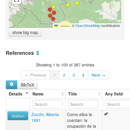
Leaflet
|
©
OpenStreetMap
contributors
show big map
References
⇫
Showing 1 to 100 of 387 entries
← Previous
1
2
3
4
Next →
BibTeX
Details
Name
Title
Any field
Zucchi, Alberta
Como ellos la
citation
1991
cuentan: la
ocupación de la