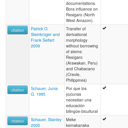
documentations.
Bora influence on
Resigaro (North
West Amazon).
Patrick O.
Transfer of
citation
Steinkrüger and
derivational
Frank Seifart
morphology
2009
without borrowing
of stems:
Resígaro
(Arawakan, Peru)
and Chabacano
(Creole,
Philippines)
Schauer, Junia
Por que los
citation
G. 1985
yucunas
necesitan una
educación
bilingüe-bicultural
Schauer, Stanley
Meke
citation
2005
kemakanaka