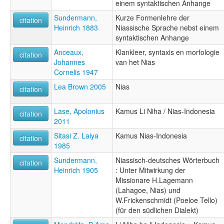
einem syntaktischen Anhange
Sundermann,
Kurze Formenlehre der
citation
Heinrich 1883
Niassische Sprache nebst einem
syntaktischen Anhange
Anceaux,
Klankleer, syntaxis en morfologie
citation
Johannes
van het Nias
Cornelis 1947
Lea Brown 2005
Nias
citation
Lase, Apolonius
Kamus Li Niha / Nias-Indonesia
citation
2011
Sitasi Z. Laiya
Kamus Nias-Indonesia
citation
1985
Sundermann,
Niassisch-deutsches Wörterbuch
citation
Heinrich 1905
: Unter Mitwirkung der
Missionare H.Lagemann
(Lahagoe, Nias) und
W.Frickenschmidt (Poeloe Tello)
(für den südlichen Dialekt)