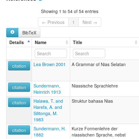
Nias language [en]
Niha [fr]
Showing 1 to 54 of 54 entries
nias [fr]
Ниасский язык [ru]
← Previous
1
Next →
moseley & asher (1994):
BibTeX
Nias
multitree:
Details
Name
Title
Batu
Nias
ruhlen (1987):
Lea Brown 2001
A Grammar of Nias Selatan
Nias
citation
wals:
Nias
wals other:
Sundermann,
Niassische Sprachlehre
citation
Nias Selatan
Heinrich 1913
Halawa, T. and
Struktur bahasa Nias
citation
Harefa, A. and
Silitonga, M.
1983
Sundermann, H.
Kurze Formenlehre der
citation
1882
niassischen Sprache, nebst