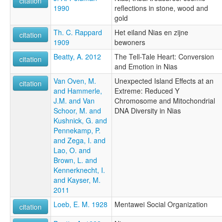
citation
1990
reflections in stone, wood and
gold
Th. C. Rappard
Het eiland Nias en zijne
citation
1909
bewoners
Beatty, A. 2012
The Tell-Tale Heart: Conversion
citation
and Emotion in Nias
Van Oven, M.
Unexpected Island Effects at an
citation
and Hammerle,
Extreme: Reduced Y
J.M. and Van
Chromosome and Mitochondrial
Schoor, M. and
DNA Diversity in Nias
Kushnick, G. and
Pennekamp, P.
and Zega, I. and
Lao, O. and
Brown, L. and
Kennerknecht, I.
and Kayser, M.
2011
Loeb, E. M. 1928
Mentawei Social Organization
citation