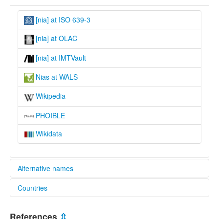
[nia] at ISO 639-3
[nia] at OLAC
[nia] at IMTVault
Nias at WALS
Wikipedia
PHOIBLE
Wikidata
Alternative names
Countries
lexvo:
Bahasa Nias [id]
Indonesia [ID]
Nias [en]
References
⇫