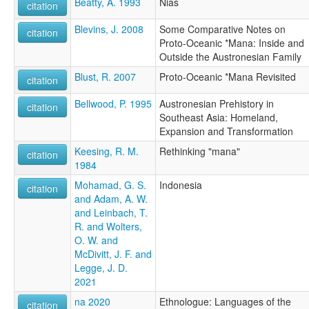
Beatty, A. 1993
Nias
citation
Blevins, J. 2008
Some Comparative Notes on
citation
Proto-Oceanic *Mana: Inside and
Outside the Austronesian Family
Blust, R. 2007
Proto-Oceanic *Mana Revisited
citation
Bellwood, P. 1995
Austronesian Prehistory in
citation
Southeast Asia: Homeland,
Expansion and Transformation
Keesing, R. M.
Rethinking "mana"
citation
1984
Mohamad, G. S.
Indonesia
citation
and Adam, A. W.
and Leinbach, T.
R. and Wolters,
O. W. and
McDivitt, J. F. and
Legge, J. D.
2021
na 2020
Ethnologue: Languages of the
citation