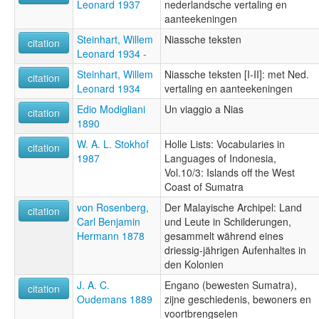
Leonard 1937
nederlandsche vertaling en
aanteekeningen
Steinhart, Willem
Niassche teksten
citation
Leonard 1934 -
Steinhart, Willem
Niassche teksten [I-II]: met Ned.
citation
Leonard 1934
vertaling en aanteekeningen
Edio Modigliani
Un viaggio a Nias
citation
1890
W. A. L. Stokhof
Holle Lists: Vocabularies in
citation
1987
Languages of Indonesia,
Vol.10/3: Islands off the West
Coast of Sumatra
von Rosenberg,
Der Malayische Archipel: Land
citation
Carl Benjamin
und Leute in Schilderungen,
Hermann 1878
gesammelt während eines
driessig-jährigen Aufenhaltes in
den Kolonien
J. A. C.
Engano (bewesten Sumatra),
citation
Oudemans 1889
zijne geschiedenis, bewoners en
voortbrengselen