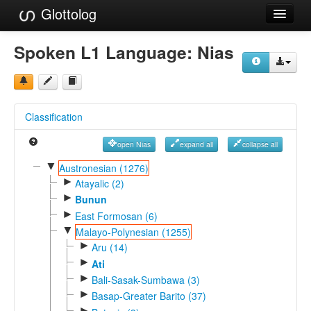
Glottolog
Languages
Spoken L1 Language:
Nias
Families
Language Search
Classification
References
open Nias
expand all
collapse all
Reference Search
▼
Austronesian (1276)
►
GlottoScope
Atayalic (2)
►
Bunun
About
►
East Formosan (6)
▼
Malayo-Polynesian (1255)
►
Aru (14)
►
Ati
►
Bali-Sasak-Sumbawa (3)
►
Basap-Greater Barito (37)
►