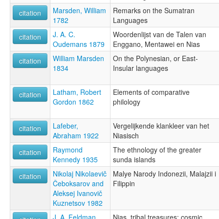
Marsden, William
Remarks on the Sumatran
citation
1782
Languages
J. A. C.
Woordenlijst van de Talen van
citation
Oudemans 1879
Enggano, Mentawei en Nias
William Marsden
On the Polynesian, or East-
citation
1834
Insular languages
Latham, Robert
Elements of comparative
citation
Gordon 1862
philology
Lafeber,
Vergelijkende klankleer van het
citation
Abraham 1922
Niasisch
Raymond
The ethnology of the greater
citation
Kennedy 1935
sunda islands
Nikolaj Nikolaevič
Malye Narody Indonezii, Malajzii i
citation
Čeboksarov and
Filippin
Aleksej Ivanovič
Kuznetsov 1982
J. A. Feldman
Nias, tribal treasures: cosmic