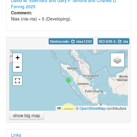
David M. Eberhard and Gary F. Simons and Charles D.
Fennig 2025
Comment:
Nias (nia-nia) = 5 (Developing).
Glottocode:
nias1242
ISO 639-3:
nia
+
−
Leaflet
|
©
OpenStreetMap
contributors
show big map
Links