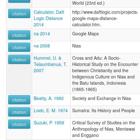
World (23rd ed.)
Calculator, Daft
http://www.daftlogic.com/projects-
citation
Logic Distance
google-maps-distance-
2014
calculator.htm.
na 2014
Google Maps
citation
na 2008
Nias
citation
Hummel, U. &
Cross and Adu: A Socio-
citation
Telaumbanua, T.
Historical Study on the Encounter
2007
between Christianity and the
Indigenous Culture on Nias and
the Batu Islands, Indonesia
(1865-1965)
Beatty, A. 1992
Society and Exchange in Nias
citation
Loeb, E. M. 1974
Sumatra: Its History and People
citation
Suzuki, P. 1959
Critical Survey of Studies on the
citation
Anthropology of Nias, Mentawai
and Enggano