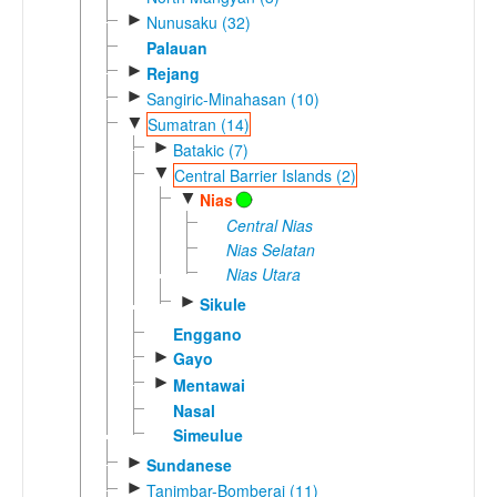
►
Nunusaku (32)
Palauan
►
Rejang
►
Sangiric-Minahasan (10)
▼
Sumatran (14)
►
Batakic (7)
▼
Central Barrier Islands (2)
▼
Nias
Central Nias
Nias Selatan
Nias Utara
►
Sikule
Enggano
►
Gayo
►
Mentawai
Nasal
Simeulue
►
Sundanese
►
Tanimbar-Bomberai (11)