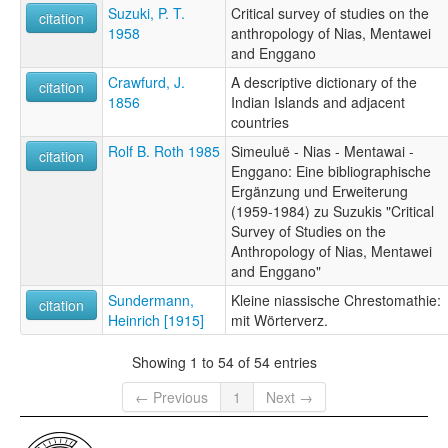
Suzuki, P. T.
Critical survey of studies on the
citation
1958
anthropology of Nias, Mentawei
and Enggano
Crawfurd, J.
A descriptive dictionary of the
citation
1856
Indian Islands and adjacent
countries
Rolf B. Roth 1985
Simeuluë - Nias - Mentawai -
citation
Enggano: Eine bibliographische
Ergänzung und Erweiterung
(1959-1984) zu Suzukis "Critical
Survey of Studies on the
Anthropology of Nias, Mentawei
and Enggano"
Sundermann,
Kleine niassische Chrestomathie:
citation
Heinrich [1915]
mit Wörterverz.
Showing 1 to 54 of 54 entries
← Previous
1
Next →