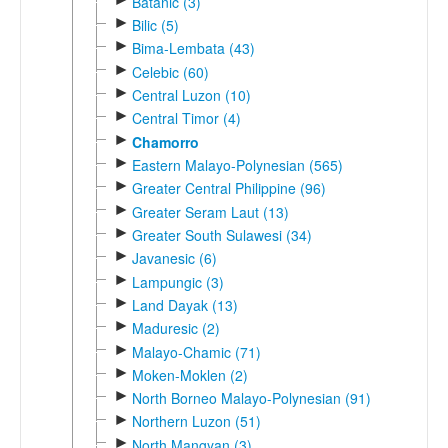
Batanic (3)
►
Bilic (5)
►
Bima-Lembata (43)
►
Celebic (60)
►
Central Luzon (10)
►
Central Timor (4)
►
Chamorro
►
Eastern Malayo-Polynesian (565)
►
Greater Central Philippine (96)
►
Greater Seram Laut (13)
►
Greater South Sulawesi (34)
►
Javanesic (6)
►
Lampungic (3)
►
Land Dayak (13)
►
Maduresic (2)
►
Malayo-Chamic (71)
►
Moken-Moklen (2)
►
North Borneo Malayo-Polynesian (91)
►
Northern Luzon (51)
►
North Mangyan (3)