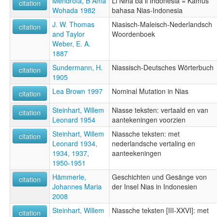
Mendröfa, B Ama
Li Niha ba li Indonesia = Kamus
citation
Wohada 1982
bahasa Nias-Indonesia
J. W. Thomas
Niasisch-Maleisch-Nederlandsch
citation
and Taylor
Woordenboek
Weber, E. A.
1887
Sundermann, H.
Niassisch-Deutsches Wörterbuch
citation
1905
Lea Brown 1997
Nominal Mutation in Nias
citation
Steinhart, Willem
Niasse teksten: vertaald en van
citation
Leonard 1954
aantekeningen voorzien
Steinhart, Willem
Niassche teksten: met
citation
Leonard 1934,
nederlandsche vertaling en
1934, 1937,
aanteekeningen
1950-1951
Hämmerle,
Geschichten und Gesänge von
citation
Johannes Maria
der Insel Nias in Indonesien
2008
Steinhart, Willem
Niassche teksten [III-XXVI]: met
citation