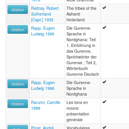
Rattray, Robert
The tribes of the
citation
Sutherland
Ashanti
[Capt.] 1932
hinterland
Rapp, Eugen
Die Gurenne-
citation
Ludwig 1966
Sprache in
Nordghana: Teil
1, Einführung in
das Gurenne,
Sprichwörter der
Gurense ; Teil 2,
Wörterbuch
Gurenne-Deutsch
Rapp, Eugen
Die Gurenne-
citation
Ludwig 1966
Sprache in
Nordghana
Ranzini, Camille
Les tons en
citation
1988
moore:
présentation
générale
Prost, André
Vocabulaires