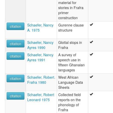
material for
stories in Frafra
primer
construction
Schaefer, Nancy
Gurenne clause
citation
A. 1975
structure
Schaefer, Nancy
Glottal stops in
citation
Ayres 1990
Frafra
Schaefer, Nancy
A survey of
citation
Ayres 1991
speech use in
fifteen Ghanaian
languages
Schaefer, Robert.
West African
citation
Frafra 1980
Language Data
Sheets
Schaefer, Robert
Collected field
citation
Leonard 1975
reports on the
phonology of
Frafra