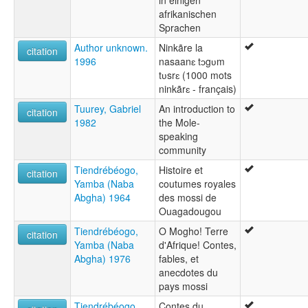
in einigen
afrikanischen
Sprachen
Author unknown.
Ninkãre la
citation
1996
nasaanɛ tɔgʋm
tʋsrɛ (1000 mots
ninkãrɛ - français)
Tuurey, Gabriel
An introduction to
citation
1982
the Mole-
speaking
community
Tiendrébéogo,
Histoire et
citation
Yamba (Naba
coutumes royales
Abgha) 1964
des mossi de
Ouagadougou
Tiendrébéogo,
O Mogho! Terre
citation
Yamba (Naba
d'Afrique! Contes,
Abgha) 1976
fables, et
anecdotes du
pays mossi
Tiendrébéogo,
Contes du