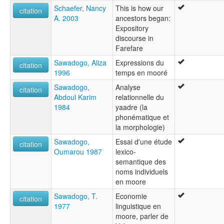
Schaefer, Nancy
This is how our
citation
A. 2003
ancestors began:
Expository
discourse in
Farefare
Sawadogo, Aliza
Expressions du
citation
1996
temps en mooré
Sawadogo,
Analyse
citation
Abdoul Karim
relationnelle du
1984
yaadre (la
phonématique et
la morphologie)
Sawadogo,
Essai d'une étude
citation
Oumarou 1987
lexico-
semantique des
noms individuels
en moore
Sawadogo, T.
Economie
citation
1977
linguistique en
moore, parler de