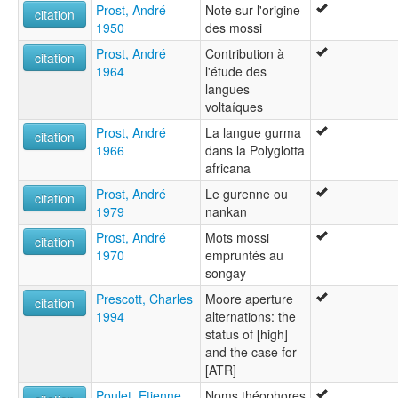
Prost, André
Note sur l'origine
citation
1950
des mossi
Prost, André
Contribution à
citation
1964
l'étude des
langues
voltaíques
Prost, André
La langue gurma
citation
1966
dans la Polyglotta
africana
Prost, André
Le gurenne ou
citation
1979
nankan
Prost, André
Mots mossi
citation
1970
empruntés au
songay
Prescott, Charles
Moore aperture
citation
1994
alternations: the
status of [high]
and the case for
[ATR]
Poulet, Etienne
Noms théophores