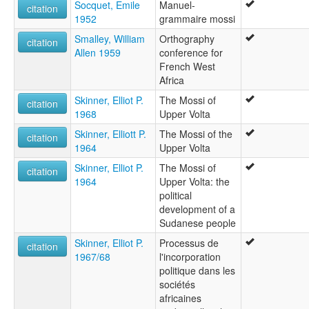
Socquet, Emile
Manuel-
citation
1952
grammaire mossi
Smalley, William
Orthography
citation
Allen 1959
conference for
French West
Africa
Skinner, Elliot P.
The Mossi of
citation
1968
Upper Volta
Skinner, Elliott P.
The Mossi of the
citation
1964
Upper Volta
Skinner, Elliot P.
The Mossi of
citation
1964
Upper Volta: the
political
development of a
Sudanese people
Skinner, Elliot P.
Processus de
citation
1967/68
l'incorporation
politique dans les
sociétés
africaines