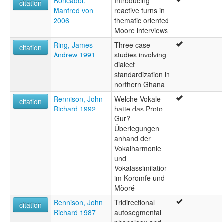
Roncador,
Introducing
citation
Manfred von
reactive turns in
2006
thematic oriented
Moore interviews
Ring, James
Three case
citation
Andrew 1991
studies involving
dialect
standardization in
northern Ghana
Rennison, John
Welche Vokale
citation
Richard 1992
hatte das Proto-
Gur?
Überlegungen
anhand der
Vokalharmonie
und
Vokalassimilation
im Koromfe und
Mòoré
Rennison, John
Tridirectional
citation
Richard 1987
autosegmental