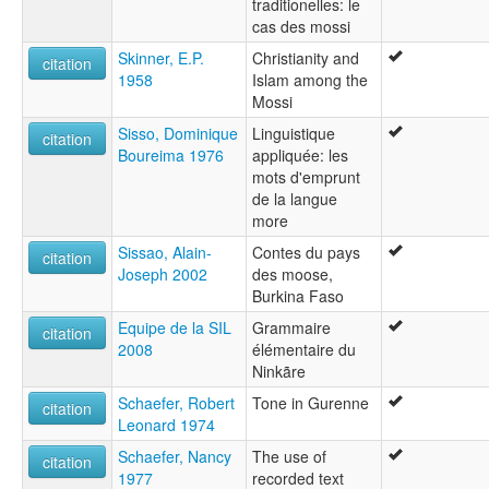
traditionelles: le
cas des mossi
Skinner, E.P.
Christianity and
citation
1958
Islam among the
Mossi
Sisso, Dominique
Linguistique
citation
Boureima 1976
appliquée: les
mots d'emprunt
de la langue
more
Sissao, Alain-
Contes du pays
citation
Joseph 2002
des moose,
Burkina Faso
Equipe de la SIL
Grammaire
citation
2008
élémentaire du
Ninkãre
Schaefer, Robert
Tone in Gurenne
citation
Leonard 1974
Schaefer, Nancy
The use of
citation
1977
recorded text