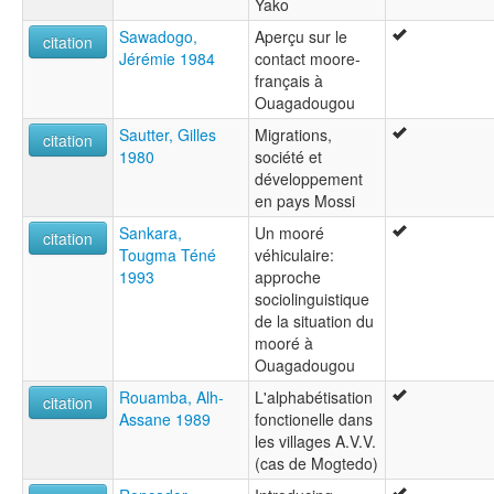
Yako
Sawadogo,
Aperçu sur le
citation
Jérémie 1984
contact moore-
français à
Ouagadougou
Sautter, Gilles
Migrations,
citation
1980
société et
développement
en pays Mossi
Sankara,
Un mooré
citation
Tougma Téné
véhiculaire:
1993
approche
sociolinguistique
de la situation du
mooré à
Ouagadougou
Rouamba, Alh-
L'alphabétisation
citation
Assane 1989
fonctionelle dans
les villages A.V.V.
(cas de Mogtedo)