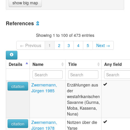
show big map
References
⇫
Showing 1 to 100 of 473 entries
← Previous
1
2
3
4
5
Next →
Details
Name
Title
Any field
Zwernemann,
Erzählungen aus
citation
Jürgen 1985
der
westafrikanischen
Savanne (Gurma,
Moba, Kassena,
Nuna)
Zwernemann,
Notizen über die
citation
Jürgen 1978
Yarse