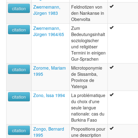
Zwernemann,
Feldnotizen von
citation
Jürgen 1983
den Nankanse in
Obervolta
Zwernemann,
Zum
citation
Jürgen 1964/65
Bedeutungsinhalt
soziologischer
und religiöser
Termini in einigen
Gur-Sprachen
Zorome, Mariam
Microtoponymie
citation
1995
de Sissamba,
Province de
Yatenga
Zono, Issa 1994
La problématique
citation
du choix d'une
seule langue
nationale: cas du
Burkina Faso
Zongo, Bernard
Propositions pour
citation
1995
une description