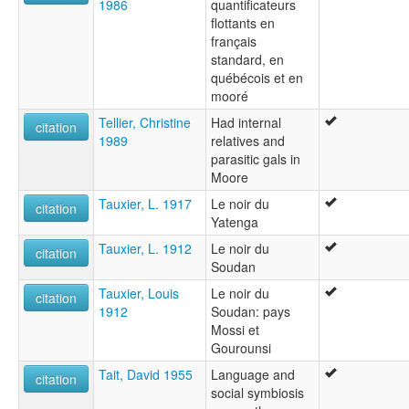
1986
quantificateurs
flottants en
français
standard, en
québécois et en
mooré
Tellier, Christine
Had internal
citation
1989
relatives and
parasitic gals in
Moore
Tauxier, L. 1917
Le noir du
citation
Yatenga
Tauxier, L. 1912
Le noir du
citation
Soudan
Tauxier, Louis
Le noir du
citation
1912
Soudan: pays
Mossi et
Gourounsi
Tait, David 1955
Language and
citation
social symbiosis