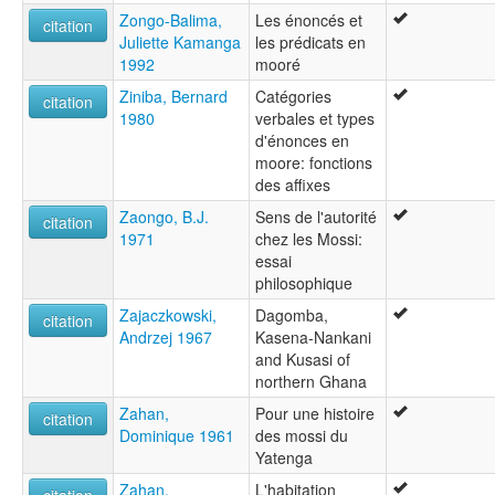
Zongo-Balima,
Les énoncés et
citation
Juliette Kamanga
les prédicats en
1992
mooré
Ziniba, Bernard
Catégories
citation
1980
verbales et types
d'énonces en
moore: fonctions
des affixes
Zaongo, B.J.
Sens de l'autorité
citation
1971
chez les Mossi:
essai
philosophique
Zajaczkowski,
Dagomba,
citation
Andrzej 1967
Kasena-Nankani
and Kusasi of
northern Ghana
Zahan,
Pour une histoire
citation
Dominique 1961
des mossi du
Yatenga
Zahan,
L'habitation