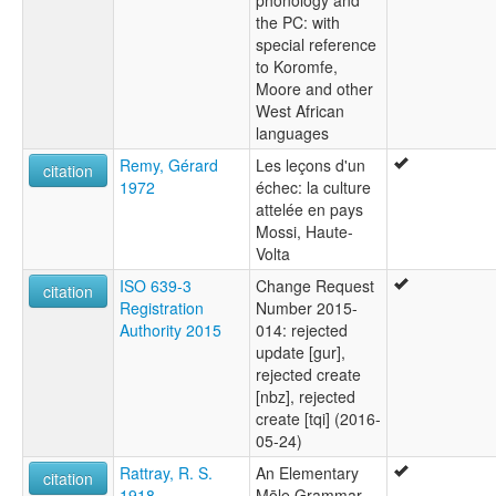
phonology and
the PC: with
special reference
to Koromfe,
Moore and other
West African
languages
Remy, Gérard
Les leçons d'un
citation
1972
échec: la culture
attelée en pays
Mossi, Haute-
Volta
ISO 639-3
Change Request
citation
Registration
Number 2015-
Authority 2015
014: rejected
update [gur],
rejected create
[nbz], rejected
create [tqi] (2016-
05-24)
Rattray, R. S.
An Elementary
citation
1918
Mōle Grammar