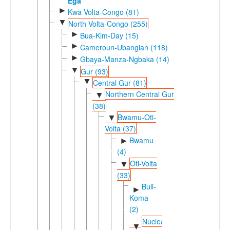
Ega
►
Kwa Volta-Congo (81)
▼
North Volta-Congo (255)
►
Bua-Kim-Day (15)
►
Cameroun-Ubangian (118)
►
Gbaya-Manza-Ngbaka (14)
▼
Gur (93)
▼
Central Gur (81)
Northern Central Gur
▼
(38)
Bwamu-Oti-
▼
Volta (37)
Bwamu
►
(4)
Oti-Volta
▼
(33)
Buli-
►
Koma
(2)
Nuclear
▼