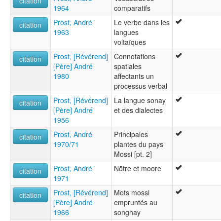
citation
1964
comparatifs
Prost, André
Le verbe dans les
citation
1963
langues
voltaïques
Prost, [Révérend]
Connotations
citation
[Père] André
spatiales
1980
affectants un
processus verbal
Prost, [Révérend]
La langue sonay
citation
[Père] André
et des dialectes
1956
Prost, André
Principales
citation
1970/71
plantes du pays
Mossi [pt. 2]
Prost, André
Nõtre et moore
citation
1971
Prost, [Révérend]
Mots mossi
citation
[Père] André
empruntés au
1966
songhay