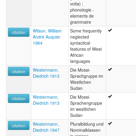
volta) ;
phonologie -
elements de
grammaire
Wilson, William
Some frequently
citation
André Auquier
neglected
1964
syntactical
features of West
African
languages
Westermann,
Die Mossi-
citation
Diedrich 1913
Sprachgruppe im
Westlichen
Sudan
Westermann,
Die Mossi-
citation
Diedrich 1913
Sprachengruppe
im westlichen
Sudan
Westermann,
Pluralbildung und
citation
Diedrich 1947
Nominalklassen