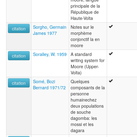
principale de la
République de
Haute-Volta
Sorgho, Germain
Notes sur le
citation
James 1977
morphème
conjonctif la en
moore
Soralley, W. 1959
A standard
citation
writing system for
Moore (Upper-
Volta)
Somé, Bozi
Quelques
citation
Bernard 1971/72
composants de la
personne
humainechez
deux populations
de souche
dagomba: les
mossi et les
dagara