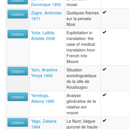
citation
Dominique 1950
mossi
Zagre, Ambroise
Quelques thèmes
citation
1971
sur la pensée
Mosi
Yoda, Lalbila
Explicitation in
citation
Aristide 2008
translation: the
case of medical
translation from
French into
Mooré
Yaro, Anselme
Situation
citation
Yimyé 1993
sociolinguistique
de la ville de
Koudougou
Yaméogo,
Analyse
citation
Adama 1985
générative de la
relative em
mooré
Yago, Zakaria
Le Nuni: (laigue
citation
1984
gurunsi de haute-