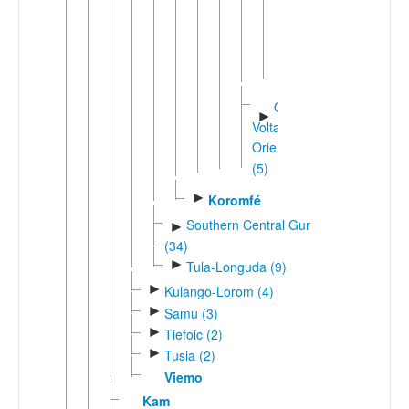
►
Western
Oti-
Volta
(5)
Oti-
►
Volta
Oriental
(5)
►
Koromfé
Southern Central Gur
►
(34)
►
Tula-Longuda (9)
►
Kulango-Lorom (4)
►
Samu (3)
►
Tiefoic (2)
►
Tusia (2)
Viemo
Kam