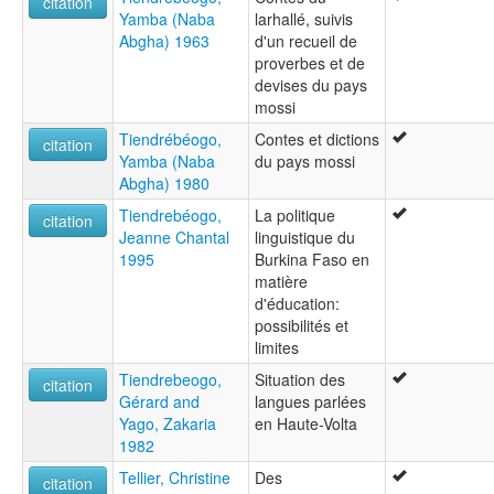
citation
Yamba (Naba
larhallé, suivis
Abgha) 1963
d'un recueil de
proverbes et de
devises du pays
mossi
Tiendrébéogo,
Contes et dictions
citation
Yamba (Naba
du pays mossi
Abgha) 1980
Tiendrebéogo,
La politique
citation
Jeanne Chantal
linguistique du
1995
Burkina Faso en
matière
d'éducation:
possibilités et
limites
Tiendrebeogo,
Situation des
citation
Gérard and
langues parlées
Yago, Zakaria
en Haute-Volta
1982
Tellier, Christine
Des
citation