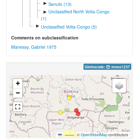
►
Senufo (13)
Unclassified North Volta-Congo
►
(1)
►
Unclassified Volta-Congo (5)
Comments on subclassification
Manessy, Gabriel 1975
Glottocode:
moss1237
+
−
Leaflet
|
©
OpenStreetMap
contributors