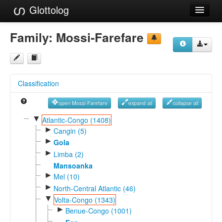
Glottolog
Languages
Family:
Mossi-Farefare
Families
Language Search
Classification
References
open Mossi-Farefare
expand all
collapse all
Reference Search
▼
Atlantic-Congo (1408)
►
GlottoScope
Cangin (5)
►
Gola
About
►
Limba (2)
Mansoanka
►
Mel (10)
►
North-Central Atlantic (46)
▼
Volta-Congo (1343)
►
Benue-Congo (1001)