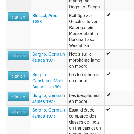
among the
Dogon of Sanga
Stössel, Arnulf
Beiträge zur
citation
1988
Geschichte von
Ratênga: ein
Moose-Staat in
Burkina Faso,
Westafrika
Sorgho, Germain
Notes sur le
citation
James 1977
morphème lame
en moore
Sorgho,
Les idéophones
citation
Constance Marie
en mooré
Augustine 1991
Sorgho, Germain
Les idéophones
citation
James 1977
en moore
Sorgho, Germain
Essai d'étude
citation
James 1975
comparée des
classes de mots
en français et en
moore, langue