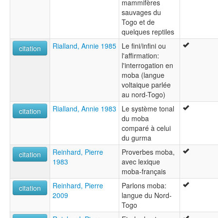
mammifères
sauvages du
Togo et de
quelques reptiles
Rialland, Annie 1985
Le fini/infini ou
citation
l'affirmation:
l'interrogation en
moba (langue
voltaique parlée
au nord-Togo)
Rialland, Annie 1983
Le système tonal
citation
du moba
comparé à celui
du gurma
Reinhard, Pierre
Proverbes moba,
citation
1983
avec lexique
moba-français
Reinhard, Pierre
Parlons moba:
citation
2009
langue du Nord-
Togo