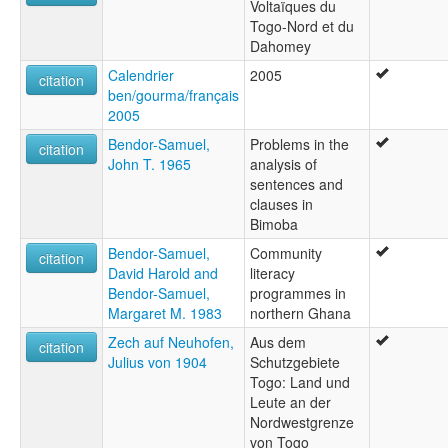
Voltaïques du
Togo-Nord et du
Dahomey
Calendrier
2005
citation
ben/gourma/français
2005
Bendor-Samuel,
Problems in the
citation
John T. 1965
analysis of
sentences and
clauses in
Bimoba
Bendor-Samuel,
Community
citation
David Harold and
literacy
Bendor-Samuel,
programmes in
Margaret M. 1983
northern Ghana
Zech auf Neuhofen,
Aus dem
citation
Julius von 1904
Schutzgebiete
Togo: Land und
Leute an der
Nordwestgrenze
von Togo