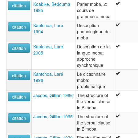
Koabike, Bedouma
Parler moba, 2:
citation
1995
cours de
grammaire moba
Kantchoa, Laré
Description
citation
1994
phonologique du
moba
Kantchoa, Laré
Description de la
citation
2005
langue moba:
approche
synchronique
Kantchoa, Laré
Le dictionnaire
citation
1996
moba:
problématique
Jacobs, Gillian 1966
The structure of
citation
the verbal clause
in Bimoba
Jacobs, Gillian 1965
The structure of
citation
the verbal clause
in Bimoba
Jacobs, Gillian 1970
Bimoba Syntax: A