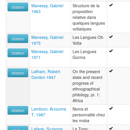
Manessy, Gabriel
Structure de la
citation
1963
proposition
relative dans
quelques langues
voltaïques
Manessy, Gabriel
Les Langues Oti-
citation
1975
Volta
Manessy, Gabriel
Les Langues
citation
1971
Gurma
Latham, Robert
On the present
citation
Gordon 1847
state and recent
progress of
ethnographical
philology, pt. 1:
Africa
Lamboni, Arzouma
Noms et
citation
T. 1987
personnalité chez
les moba
Lafage, Suzanne
Le Togo: