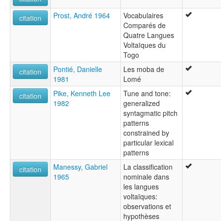
Prost, André 1964
Vocabulaires
citation
Comparés de
Quatre Langues
Voltaïques du
Togo
Pontié, Danielle
Les moba de
citation
1981
Lomé
Pike, Kenneth Lee
Tune and tone:
citation
1982
generalized
syntagmatic pitch
patterns
constrained by
particular lexical
patterns
Manessy, Gabriel
La classification
citation
1965
nominale dans
les langues
voltaïques:
observations et
hypothèses