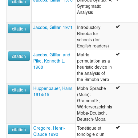
citation
Syntagmatic
Analysis
Jacobs, Gillian 1971
Introductory
citation
Bimoba for
schools (for
English readers)
Jacobs, Gillian and
Matrix
citation
Pike, Kenneth L.
permutation as a
1968
heuristic device in
the analysis of
the Bimoba verb
Huppenbauer, Hans
Moba-Sprache
citation
1914/15
(Mole):
Grammatik;
Wörterverzeichnis
Moba-Deutsch,
Deutsch-Moba
Gregoire, Henri-
Tonétique et
citation
Claude 1990
tonologie d'un