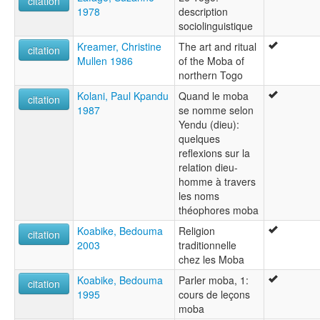
citation
1978
description
sociolinguistique
Kreamer, Christine
The art and ritual
citation
Mullen 1986
of the Moba of
northern Togo
Kolani, Paul Kpandu
Quand le moba
citation
1987
se nomme selon
Yendu (dieu):
quelques
reflexions sur la
relation dieu-
homme à travers
les noms
théophores moba
Koabike, Bedouma
Religion
citation
2003
traditionnelle
chez les Moba
Koabike, Bedouma
Parler moba, 1:
citation
1995
cours de leçons
moba