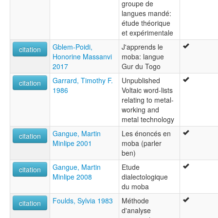
groupe de
langues mandé:
étude théorique
et expérimentale
Gblem-Poidi,
J'apprends le
citation
Honorine Massanvi
moba: langue
2017
Gur du Togo
Garrard, Timothy F.
Unpublished
citation
1986
Voltaic word-lists
relating to metal-
working and
metal technology
Gangue, Martin
Les énoncés en
citation
Minlipe 2001
moba (parler
ben)
Gangue, Martin
Etude
citation
Minlipe 2008
dialectologique
du moba
Foulds, Sylvia 1983
Méthode
citation
d'analyse