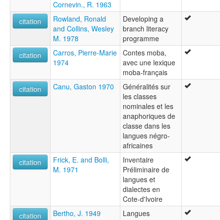
Cornevin., R. 1963
Rowland, Ronald
Developing a
citation
and Collins, Wesley
branch literacy
M. 1978
programme
Carros, Pierre-Marie
Contes moba,
citation
1974
avec une lexique
moba-français
Canu, Gaston 1970
Généralités sur
citation
les classes
nominales et les
anaphoriques de
classe dans les
langues négro-
africaines
Frick, E. and Bolli,
Inventaire
citation
M. 1971
Préliminaire de
langues et
dialectes en
Cote-d'Ivoire
Bertho, J. 1949
Langues
citation