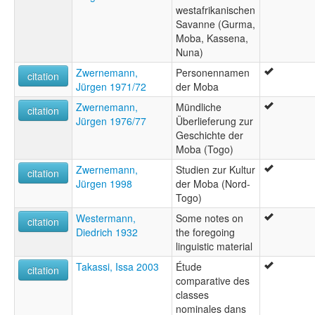
westafrikanischen
Savanne (Gurma,
Moba, Kassena,
Nuna)
Zwernemann,
Personennamen
citation
Jürgen 1971/72
der Moba
Zwernemann,
Mündliche
citation
Jürgen 1976/77
Überlieferung zur
Geschichte der
Moba (Togo)
Zwernemann,
Studien zur Kultur
citation
Jürgen 1998
der Moba (Nord-
Togo)
Westermann,
Some notes on
citation
Diedrich 1932
the foregoing
linguistic material
Takassi, Issa 2003
Étude
citation
comparative des
classes
nominales dans