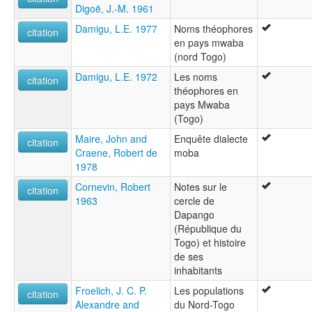
Digoë, J.-M. 1961
Damigu, L.E. 1977
Noms théophores
citation
en pays mwaba
(nord Togo)
Damigu, L.E. 1972
Les noms
citation
théophores en
pays Mwaba
(Togo)
Maire, John and
Enquête dialecte
citation
Craene, Robert de
moba
1978
Cornevin, Robert
Notes sur le
citation
1963
cercle de
Dapango
(République du
Togo) et histoire
de ses
inhabitants
Froelich, J. C. P.
Les populations
citation
Alexandre and
du Nord-Togo