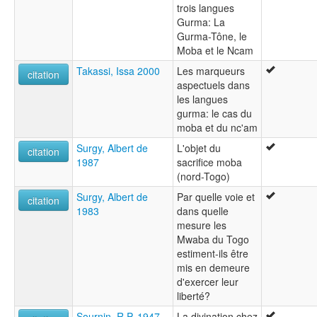
trois langues
Gurma: La
Gurma-Tône, le
Moba et le Ncam
Takassi, Issa 2000
Les marqueurs
citation
aspectuels dans
les langues
gurma: le cas du
moba et du nc'am
Surgy, Albert de
L'objet du
citation
1987
sacrifice moba
(nord-Togo)
Surgy, Albert de
Par quelle voie et
citation
1983
dans quelle
mesure les
Mwaba du Togo
estiment-ils être
mis en demeure
d'exercer leur
liberté?
Sournin, R.P. 1947
La divination chez