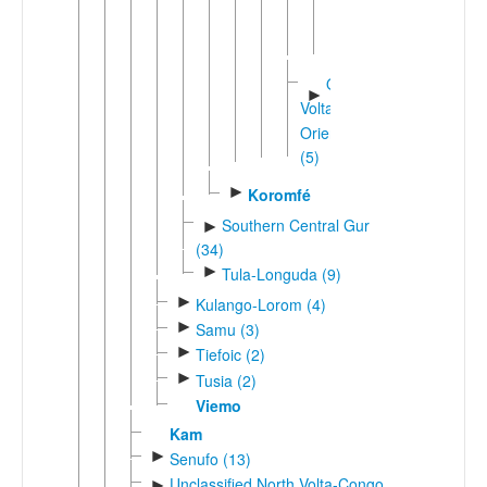
Volta
Occidental
(17)
Oti-
►
Volta
Oriental
(5)
►
Koromfé
Southern Central Gur
►
(34)
►
Tula-Longuda (9)
►
Kulango-Lorom (4)
►
Samu (3)
►
Tiefoic (2)
►
Tusia (2)
Viemo
Kam
►
Senufo (13)
Unclassified North Volta-Congo
►