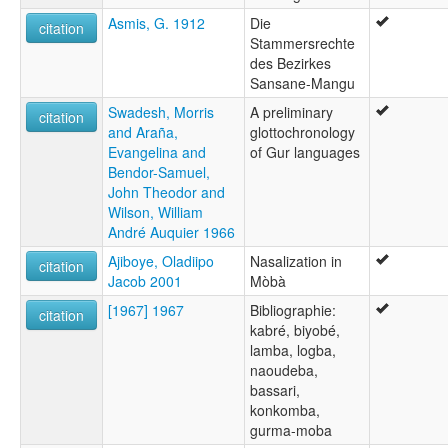
Asmis, G. 1912
Die
citation
Stammersrechte
des Bezirkes
Sansane-Mangu
Swadesh, Morris
A preliminary
citation
and Araña,
glottochronology
Evangelina and
of Gur languages
Bendor-Samuel,
John Theodor and
Wilson, William
André Auquier 1966
Ajiboye, Oladiipo
Nasalization in
citation
Jacob 2001
Mòbà
[1967] 1967
Bibliographie:
citation
kabré, biyobé,
lamba, logba,
naoudeba,
bassari,
konkomba,
gurma-moba