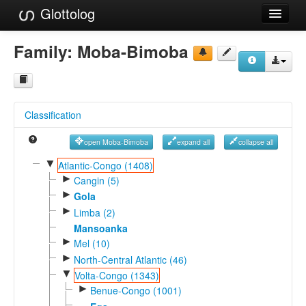
Glottolog
Languages
Family:
Moba-Bimoba
Families
Language Search
Classification
References
open Moba-Bimoba
expand all
collapse all
Reference Search
▼
Atlantic-Congo (1408)
►
GlottoScope
Cangin (5)
►
Gola
About
►
Limba (2)
Mansoanka
►
Mel (10)
►
North-Central Atlantic (46)
▼
Volta-Congo (1343)
►
Benue-Congo (1001)