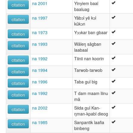
na 2001
Yinyiem baal
citation
baaluag
na 1997
Yâbɔl yê kɔl
citation
kûkɔn
na 1973
Yɔɔkar ban gbaar
citation
na 1993
Wâleŋ sâgban
citation
laabaal
na 1992
Tiinii nan koorin
citation
na 1994
Tarwob-tarwob
citation
na 1996
Taba gul big
citation
na 1992
T dam maam liinu
citation
mâ
na 2002
Siida gul Kan-
citation
ŋman-kpabl dieog
na 1985
Sanpantik laafia
citation
binbeng