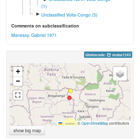
(1)
►
Unclassified Volta-Congo (5)
Comments on subclassification
Manessy, Gabriel 1971
Glottocode:
moba1243
+
−
Leaflet
|
©
OpenStreetMap
contributors
show big map