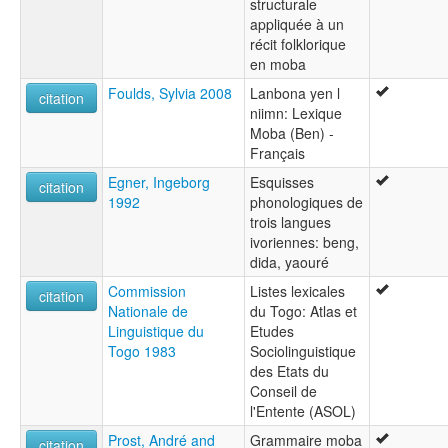
structurale
appliquée à un
récit folklorique
en moba
Foulds, Sylvia 2008
Lanbona yen l
citation
niimn: Lexique
Moba (Ben) -
Français
Egner, Ingeborg
Esquisses
citation
1992
phonologiques de
trois langues
ivoriennes: beng,
dida, yaouré
Commission
Listes lexicales
citation
Nationale de
du Togo: Atlas et
Linguistique du
Etudes
Togo 1983
Sociolinguistique
des Etats du
Conseil de
l'Entente (ASOL)
Prost, André and
Grammaire moba
citation