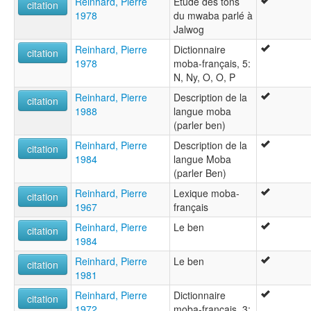
Reinhard, Pierre
Etude des tons
citation
1978
du mwaba parlé à
Jalwog
Reinhard, Pierre
Dictionnaire
citation
1978
moba-français, 5:
N, Ny, O, O, P
Reinhard, Pierre
Description de la
citation
1988
langue moba
(parler ben)
Reinhard, Pierre
Description de la
citation
1984
langue Moba
(parler Ben)
Reinhard, Pierre
Lexique moba-
citation
1967
français
Reinhard, Pierre
Le ben
citation
1984
Reinhard, Pierre
Le ben
citation
1981
Reinhard, Pierre
Dictionnaire
citation
1972
moba-français, 3: