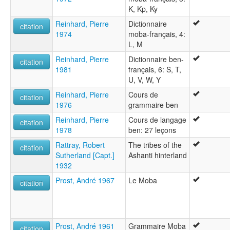
K, Kp, Ky
Reinhard, Pierre
Dictionnaire
citation
1974
moba-français, 4:
L, M
Reinhard, Pierre
Dictionnaire ben-
citation
1981
français, 6: S, T,
U, V, W, Y
Reinhard, Pierre
Cours de
citation
1976
grammaire ben
Reinhard, Pierre
Cours de langage
citation
1978
ben: 27 leçons
Rattray, Robert
The tribes of the
citation
Sutherland [Capt.]
Ashanti hinterland
1932
Prost, André 1967
Le Moba
citation
Prost, André 1961
Grammaire Moba
citation