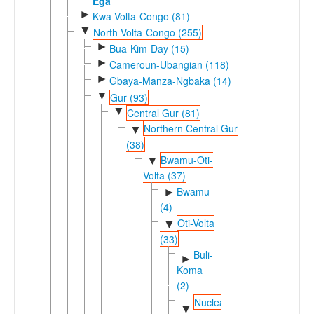
Ega
►
Kwa Volta-Congo (81)
▼
North Volta-Congo (255)
►
Bua-Kim-Day (15)
►
Cameroun-Ubangian (118)
►
Gbaya-Manza-Ngbaka (14)
▼
Gur (93)
▼
Central Gur (81)
Northern Central Gur
▼
(38)
Bwamu-Oti-
▼
Volta (37)
Bwamu
►
(4)
Oti-Volta
▼
(33)
Buli-
►
Koma
(2)
Nuclear
▼