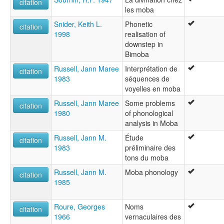
citation
les moba
Snider, Keith L.
Phonetic
citation
1998
realisation of
downstep in
Bimoba
Russell, Jann Maree
Interprétation de
citation
1983
séquences de
voyelles en moba
Russell, Jann Maree
Some problems
citation
1980
of phonological
analysis in Moba
Russell, Jann M.
Étude
citation
1983
préliminaire des
tons du moba
Russell, Jann M.
Moba phonology
citation
1985
Roure, Georges
Noms
citation
1966
vernaculaires des