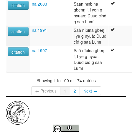
na 2003
Saan ninbina
citation
gbenŋ i, l yen g
nyuan: Duud cind
g saa Lumi
na 1991
Saâ nîbina gbeŋ i
citation
l yê g nyuâ: Duud
cîd g saa Lumi
na 1997
Saâ nîbina gbeŋ
citation
i, I yê g nyuâ:
Duud cîd g saa
Lumi
Showing 1 to 100 of 174 entries
← Previous
1
2
Next →