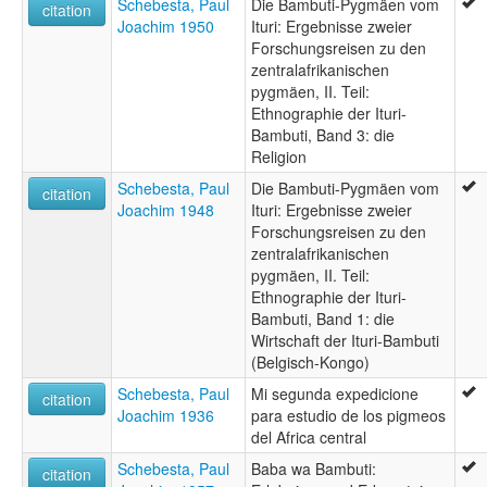
Schebesta, Paul
Die Bambuti-Pygmäen vom
citation
Joachim 1950
Ituri: Ergebnisse zweier
Forschungsreisen zu den
zentralafrikanischen
pygmäen, II. Teil:
Ethnographie der Ituri-
Bambuti, Band 3: die
Religion
Schebesta, Paul
Die Bambuti-Pygmäen vom
citation
Joachim 1948
Ituri: Ergebnisse zweier
Forschungsreisen zu den
zentralafrikanischen
pygmäen, II. Teil:
Ethnographie der Ituri-
Bambuti, Band 1: die
Wirtschaft der Ituri-Bambuti
(Belgisch-Kongo)
Schebesta, Paul
Mi segunda expedicione
citation
Joachim 1936
para estudio de los pigmeos
del Africa central
Schebesta, Paul
Baba wa Bambuti:
citation