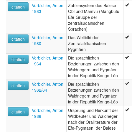
Vorbichler, Anton
Zahlensystem des Balese-
citation
1983
Obi und Mamvu (Mangbutu-
Efe-Gruppe der
zentralsudanischen
Sprachen)
Vorbichler, Anton
Das Weltbild der
citation
1980
Zentralafrikanischen
Pygmäen
Vorbichler, Anton
Die sprachlichen
citation
1964
Beziehungen zwischen den
Waldnegern und Pygmäen
in der Republik Kongo-Léo
Vorbichler, Anton
Die sprachlichen
citation
1962/64
Beziehungen zwischen den
Waldnegern und Pygmäen
in der Republik Kongo-Léo
Vorbichler, Anton
Ursprung und Herkunft der
citation
1986
Wildbeuter und Waldneger
nach der Oralliterature der
Efe-Pygmäen, der Balese