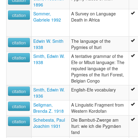
citation
1896
Sommer,
A Survey on Language
citation
Gabriele 1992
Death in Africa
Edwin W. Smith
The language of the
citation
1938
Pygmies of Ituri
Smith, Edwin W.
A tentative grammar of the
citation
1938
Efe or Mbuti language: The
reputed language of the
Pygmies of the Ituri Forest,
Belgian Congo
Smith, Edwin W.
English-Efe vocabulary
citation
1936
Seligman,
A Linguistic Fragment from
citation
Brenda Z. 1918
Western Kordofan
Schebesta, Paul
Die Bambuti-Zwerge am
citation
Joachim 1931
Ituri: wie ich die Pygmäen
fand