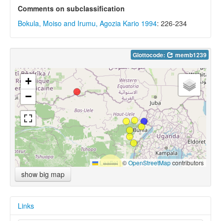
Comments on subclassification
Bokula, Moiso and Irumu, Agozia Kario 1994
: 226-234
Glottocode:
memb1239
+
−
Leaflet
|
©
OpenStreetMap
contributors
show big map
Links