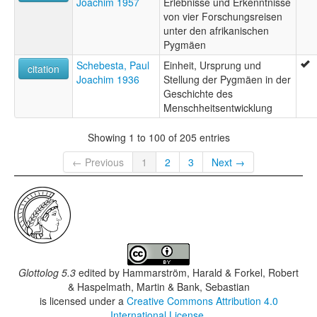
Joachim 1957
Erlebnisse und Erkenntnisse
von vier Forschungsreisen
unter den afrikanischen
Pygmäen
Schebesta, Paul
Einheit, Ursprung und
citation
Joachim 1936
Stellung der Pygmäen in der
Geschichte des
Menschheitsentwicklung
Showing 1 to 100 of 205 entries
← Previous
1
2
3
Next →
Glottolog 5.3
edited by
Hammarström, Harald & Forkel, Robert
& Haspelmath, Martin & Bank, Sebastian
is licensed under a
Creative Commons Attribution 4.0
International License
.