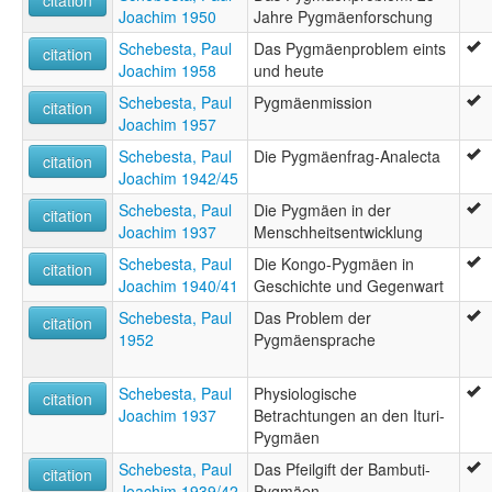
citation
Joachim 1950
Jahre Pygmäenforschung
Schebesta, Paul
Das Pygmäenproblem eints
citation
Joachim 1958
und heute
Schebesta, Paul
Pygmäenmission
citation
Joachim 1957
Schebesta, Paul
Die Pygmäenfrag-Analecta
citation
Joachim 1942/45
Schebesta, Paul
Die Pygmäen in der
citation
Joachim 1937
Menschheitsentwicklung
Schebesta, Paul
Die Kongo-Pygmäen in
citation
Joachim 1940/41
Geschichte und Gegenwart
Schebesta, Paul
Das Problem der
citation
1952
Pygmäensprache
Schebesta, Paul
Physiologische
citation
Joachim 1937
Betrachtungen an den Ituri-
Pygmäen
Schebesta, Paul
Das Pfeilgift der Bambuti-
citation
Joachim 1939/42
Pygmäen