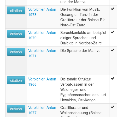
und der Mamvu
Vorbichler, Anton
Die Funktion von Musik,
citation
1978
Gesang un Tanz in der
Oralliteratur der Balese-Efe,
Nord-Ost Zaïre
Vorbichler, Anton
Sprachkontakte am beispiel
citation
1979
einiger Sprachen und
Dialekte in Nordost-Zaïre
Vorbichler, Anton
Die Sprache der Mamvu
citation
1971
Vorbichler, Anton
Die tonale Struktur
citation
1966
Verbalklassen in den
Waldneger- und
Pygmäensprachen des Ituri-
Urwaldes, Ost-Kongo
Vorbichler, Anton
Orallitteratur und
citation
1977
Weltanschauung (Balese,