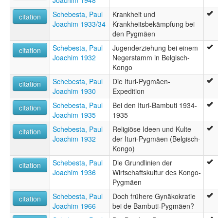
Joachim 1948
Schebesta, Paul
Krankheit und
citation
Joachim 1933/34
Krankheitsbekämpfung bei
den Pygmäen
Schebesta, Paul
Jugenderziehung bei einem
citation
Joachim 1932
Negerstamm in Belgisch-
Kongo
Schebesta, Paul
Die Ituri-Pygmäen-
citation
Joachim 1930
Expedition
Schebesta, Paul
Bei den Ituri-Bambuti 1934-
citation
Joachim 1935
1935
Schebesta, Paul
Religiöse Ideen und Kulte
citation
Joachim 1932
der Ituri-Pygmäen (Belgisch-
Kongo)
Schebesta, Paul
Die Grundlinien der
citation
Joachim 1936
Wirtschaftskultur des Kongo-
Pygmäen
Schebesta, Paul
Doch frühere Gynäkokratie
citation
Joachim 1966
bei de Bambuti-Pygmäen?