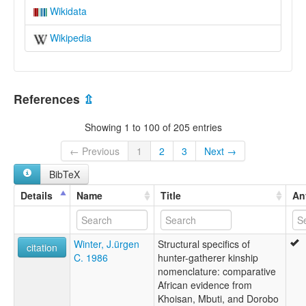
Wikidata
Wikipedia
References
⇫
Showing 1 to 100 of 205 entries
← Previous
1
2
3
Next →
BibTeX
Details
Name
Title
An
Winter, J.ürgen
Structural specifics of
citation
C. 1986
hunter-gatherer kinship
nomenclature: comparative
African evidence from
Khoisan, Mbuti, and Dorobo