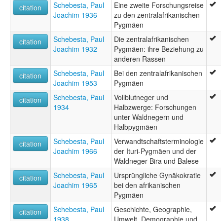
Schebesta, Paul
Eine zweite Forschungsreise
citation
Joachim 1936
zu den zentralafrikanischen
Pygmäen
Schebesta, Paul
Die zentralafrikanischen
citation
Joachim 1932
Pygmäen: ihre Beziehung zu
anderen Rassen
Schebesta, Paul
Bei den zentralafrikanischen
citation
Joachim 1953
Pygmäen
Schebesta, Paul
Vollblutneger und
citation
1934
Halbzwerge: Forschungen
unter Waldnegern und
Halbpygmäen
Schebesta, Paul
Verwandtschaftsterminologie
citation
Joachim 1966
der Ituri-Pygmäen und der
Waldneger Bira und Balese
Schebesta, Paul
Ursprüngliche Gynäkokratie
citation
Joachim 1965
bei den afrikanischen
Pygmäen
Schebesta, Paul
Geschichte, Geographie,
citation
1938
Umwelt, Demographie und