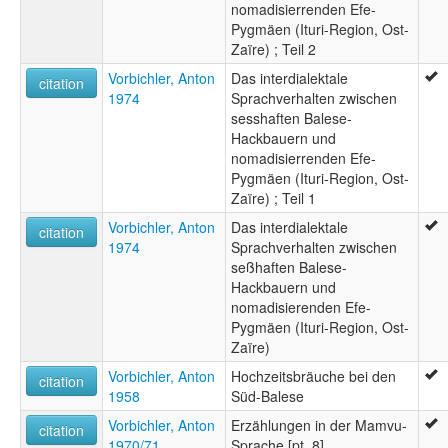
nomadisierrenden Efe-
Pygmäen (Ituri-Region, Ost-
Zaïre) ; Teil 2
Vorbichler, Anton
Das interdialektale
citation
1974
Sprachverhalten zwischen
sesshaften Balese-
Hackbauern und
nomadisierrenden Efe-
Pygmäen (Ituri-Region, Ost-
Zaïre) ; Teil 1
Vorbichler, Anton
Das interdialektale
citation
1974
Sprachverhalten zwischen
seßhaften Balese-
Hackbauern und
nomadisierenden Efe-
Pygmäen (Ituri-Region, Ost-
Zaïre)
Vorbichler, Anton
Hochzeitsbräuche bei den
citation
1958
Süd-Balese
Vorbichler, Anton
Erzählungen in der Mamvu-
citation
1970/71
Sprache [pt. 8]