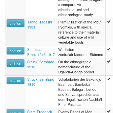
a comparative
ethnobotanical and
ethnozoological study
Tanno, Tadashi
Plant utilization of the Mbuti
citation
1981
Pygmies, with special
reference to their material
culture and use of wild
vegetable foods
Stuhlmann,
Wortlisten
citation
Franz 1916-1917
zentralafrikanscher Stämme
Struck, Bernhard
On the ethnographic
citation
1910
nomenclature of the
Uganda-Congo border
Struck, Bernhard
Vokabularien der Bakondjo-,
citation
1910
Baamba-, Bambuba-,
Babira-, Balega-, Lendu-
und Banyarisprachen aus
dem linguistischen Nachlaß
Emin-Paschas
Starr, Frederick
Pygmy Races of Men