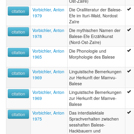
Ost-Zaire)
Vorbichler, Anton
Die Oralliteratur der Balese-
citation
1979
Efe im Ituri-Wald, Nordost
Zaïre
Vorbichler, Anton
Die mythischen Namen der
citation
1978
Balese-Efe Erzählkunst
(Nord-Ost-Zaïre)
Vorbichler, Anton
Die Phonologie und
citation
1965
Morphologie des Balese
Vorbichler, Anton
Linguistische Bemerkungen
citation
1969
zur Herkunft der Mamvu-
Balese
Vorbichler, Anton
Linguistische Bemerkungen
citation
1969
zur Herkunft der Mamve-
Balese
Vorbichler, Anton
Das interdialektale
citation
1975
Sprachverhalten zwischen
sesshaften Balese-
Hackbauern und