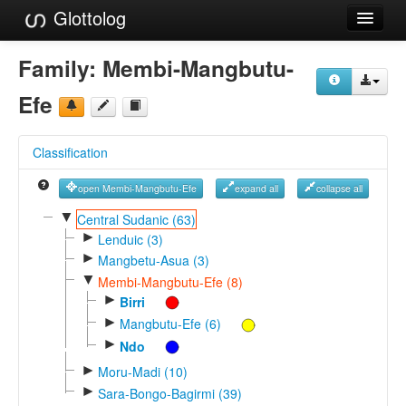
Glottolog
Languages
Family:
Membi-Mangbutu-
Families
Efe
Language Search
Classification
References
open Membi-Mangbutu-Efe
expand all
collapse all
Reference Search
▼
Central Sudanic (63)
►
GlottoScope
Lenduic (3)
►
Mangbetu-Asua (3)
About
▼
Membi-Mangbutu-Efe (8)
►
Birri
►
Mangbutu-Efe (6)
►
Ndo
►
Moru-Madi (10)
►
Sara-Bongo-Bagirmi (39)