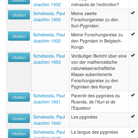
Joachim 1932
ménacés de l'extinction?
Schebesta, Paul
Meine zweite
citation
Joachim 1935
Forschungsreise zu den
Ituri-Pygmäen
Schebesta, Paul
Meine Forschungsreise zu
citation
Joachim 1932
den Pygmäen in Belgisch-
Kongo
Schebesta, Paul
Vorläufiger Bericht über eine
citation
Joachim 1953
von der mathematische-
naturwissenschaftliche
Klasse subentionerte
Forschungsreise zu den
Pygmäen des Kongo
Schebesta, Paul
Parenté des pygmées du
citation
Joachim 1931
Ruanda, de l'Ituri et de
l'Equateur
Schebesta, Paul
Les pygmées
citation
Joachim 1940
Schebesta, Paul
La langue des pygmées
citation