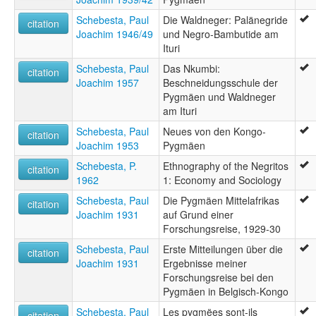
Schebesta, Paul
Die Waldneger: Palänegride
citation
Joachim 1946/49
und Negro-Bambutide am
Ituri
Schebesta, Paul
Das Nkumbi:
citation
Joachim 1957
Beschneidungsschule der
Pygmäen und Waldneger
am Ituri
Schebesta, Paul
Neues von den Kongo-
citation
Joachim 1953
Pygmäen
Schebesta, P.
Ethnography of the Negritos
citation
1962
1: Economy and Sociology
Schebesta, Paul
Die Pygmäen Mittelafrikas
citation
Joachim 1931
auf Grund einer
Forschungsreise, 1929-30
Schebesta, Paul
Erste Mitteilungen über die
citation
Joachim 1931
Ergebnisse meiner
Forschungsreise bei den
Pygmäen in Belgisch-Kongo
Schebesta, Paul
Les pygmëes sont-ils
citation