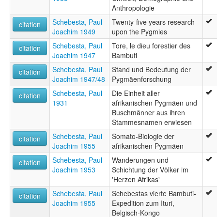
Anthropologie
Schebesta, Paul
Twenty-five years research
citation
Joachim 1949
upon the Pygmies
Schebesta, Paul
Tore, le dieu forestier des
citation
Joachim 1947
Bambuti
Schebesta, Paul
Stand und Bedeutung der
citation
Joachim 1947/48
Pygmäenforschung
Schebesta, Paul
Die Einheit aller
citation
1931
afrikanischen Pygmäen und
Buschmänner aus ihren
Stammesnamen erwiesen
Schebesta, Paul
Somato-Biologie der
citation
Joachim 1955
afrikanischen Pygmäen
Schebesta, Paul
Wanderungen und
citation
Joachim 1953
Schichtung der Völker im
'Herzen Afrikas'
Schebesta, Paul
Schebestas vierte Bambuti-
citation
Joachim 1955
Expedition zum Ituri,
Belgisch-Kongo