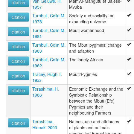
Van Geluwe, H.
Mamvu-Mangutu et Balese-
citation
1957
Mvuba
Turnbull, Colin M.
Society and sociality: an
citation
1978
expanding universe
Turnbull, Colin M.
Mbuti womanhood
citation
1981
Turnbull, Colin M.
The Mbuti pygmies: change
citation
1983
and adaption
Turnbull, Colin M.
The lonely African
citation
1962
Tracey, Hugh T.
Mbuti/Pygmies
citation
19xx
Terashima, H.
Economic Exchange and the
citation
1986
Symbiotic Relationship
between the Mbuti (Efe)
Pygmies and their
neighbouring Farmers
Terashima,
Names, use and attributes
citation
Hideaki 2003
of plants and animals
among Ituri Forest foragers: