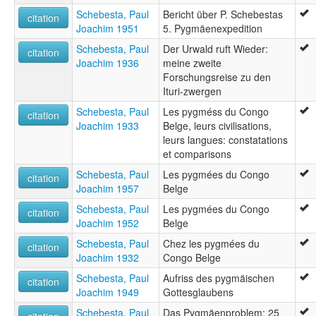
Schebesta, Paul
Bericht über P. Schebestas
citation
Joachim 1951
5. Pygmäenexpedition
Schebesta, Paul
Der Urwald ruft Wieder:
citation
Joachim 1936
meine zweite
Forschungsreise zu den
Ituri-zwergen
Schebesta, Paul
Les pygméss du Congo
citation
Joachim 1933
Belge, leurs civilisations,
leurs langues: constatations
et comparisons
Schebesta, Paul
Les pygmées du Congo
citation
Joachim 1957
Belge
Schebesta, Paul
Les pygmées du Congo
citation
Joachim 1952
Belge
Schebesta, Paul
Chez les pygmées du
citation
Joachim 1932
Congo Belge
Schebesta, Paul
Aufriss des pygmäischen
citation
Joachim 1949
Gottesglaubens
Schebesta, Paul
Das Pygmäenproblem: 25