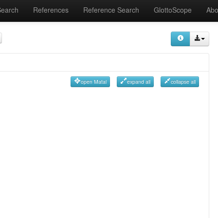
Search
References
Reference Search
GlottoScope
Abo
open Matal
expand all
collapse all