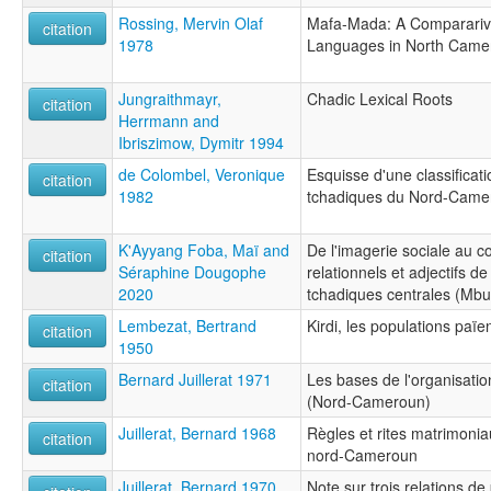
Rossing, Mervin Olaf
Mafa-Mada: A Compararive
citation
1978
Languages in North Came
Jungraithmayr,
Chadic Lexical Roots
citation
Herrmann and
Ibriszimow, Dymitr 1994
de Colombel, Veronique
Esquisse d'une classificat
citation
1982
tchadiques du Nord-Came
K'Ayyang Foba, Maï and
De l'imagerie sociale au 
citation
Séraphine Dougophe
relationnels et adjectifs 
2020
tchadiques centrales (Mb
Lembezat, Bertrand
Kirdi, les populations pa
citation
1950
Bernard Juillerat 1971
Les bases de l'organisatio
citation
(Nord-Cameroun)
Juillerat, Bernard 1968
Règles et rites matrimoni
citation
nord-Cameroun
Juillerat, Bernard 1970
Note sur trois relations d