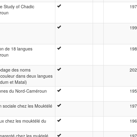
 Study of Chadic
197
roun
199
ion de 18 langues
198
roun
codage des noms
202
de couleur dans deux langues
udum et Matal)
ïennes du Nord-Caméroun
195
n sociale chez les Mouktélé
197
aux chez les mouktélé du
196
e parenté chez les muktelé,
197