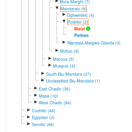
►
Bura-Marghi (7)
▼
Mandaraic (9)
►
Dghwedeic (4)
▼
Podoko (2)
Matal
Parkwa
►
Wandala-Malgwa-Glavda (3)
►
Mofuic (9)
►
Maroua (3)
►
Musguic (3)
►
South Biu-Mandara (27)
►
Unclassified Biu-Mandara (1)
►
East Chadic (36)
►
Masa (10)
►
West Chadic (84)
►
Cushitic (46)
►
Egyptian (2)
►
Semitic (96)