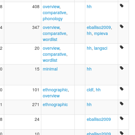
8
408
overview
,
hh
comparative
,
phonology
4
347
overview
,
eballiso2009
,
comparative
,
hh
,
mpieva
wordlist
2
20
overview
,
hh
,
langsci
comparative
,
wordlist
0
15
minimal
hh
0
101
ethnographic
,
cldf
,
hh
overview
1
271
ethnographic
hh
8
24
eballiso2009
0
10
eballiso2009