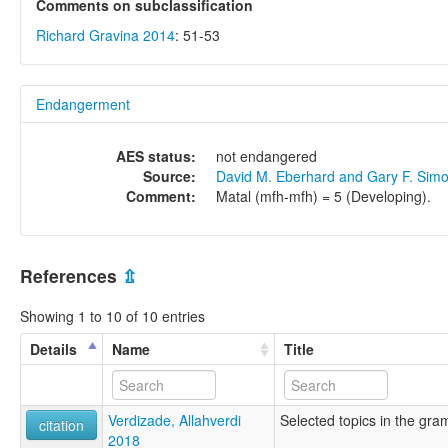
Comments on subclassification
Richard Gravina 2014
: 51-53
Endangerment
AES status:
not endangered
Source:
David M. Eberhard and Gary F. Sim
Comment:
Matal (mfh-mfh) = 5 (Developing).
References
⇫
Showing 1 to 10 of 10 entries
Details
Name
Title
Verdizade, Allahverdi
Selected topics in the gra
citation
2018