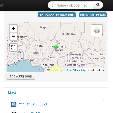
ut
Glottocode:
mata1306
ISO 639-3:
mfh
+
−
Leaflet
|
©
OpenStreetMap
contributors
show big map
Links
[mfh] at ISO 639-3