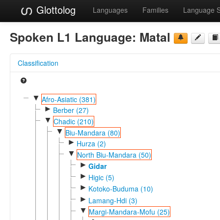
Glottolog
Languages
Families
Language 
Spoken L1 Language:
Matal
Classification
▼
Afro-Asiatic (381)
►
Berber (27)
▼
Chadic (210)
▼
Biu-Mandara (80)
►
Hurza (2)
▼
North Biu-Mandara (50)
►
Gidar
►
Higic (5)
►
Kotoko-Buduma (10)
►
Lamang-Hdi (3)
▼
Margi-Mandara-Mofu (25)