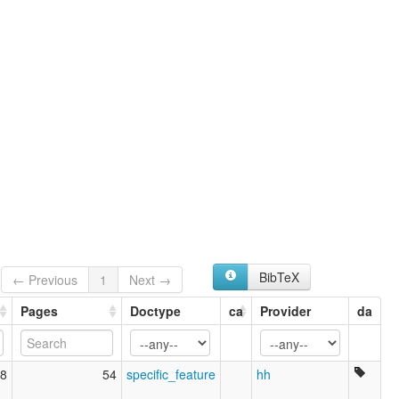
BibTeX
← Previous
1
Next →
Pages
Doctype
ca
Provider
da
8
54
specific_feature
hh