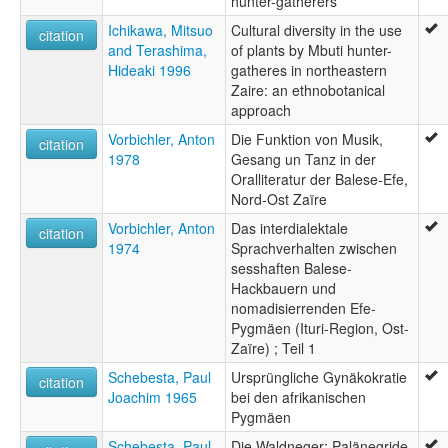
hunter-gatherers
Ichikawa, Mitsuo
Cultural diversity in the use
citation
and Terashima,
of plants by Mbuti hunter-
Hideaki 1996
gatheres in northeastern
Zaire: an ethnobotanical
approach
Vorbichler, Anton
Die Funktion von Musik,
citation
1978
Gesang un Tanz in der
Oralliteratur der Balese-Efe,
Nord-Ost Zaïre
Vorbichler, Anton
Das interdialektale
citation
1974
Sprachverhalten zwischen
sesshaften Balese-
Hackbauern und
nomadisierrenden Efe-
Pygmäen (Ituri-Region, Ost-
Zaïre) ; Teil 1
Schebesta, Paul
Ursprüngliche Gynäkokratie
citation
Joachim 1965
bei den afrikanischen
Pygmäen
Schebesta, Paul
Die Waldneger: Palänegride