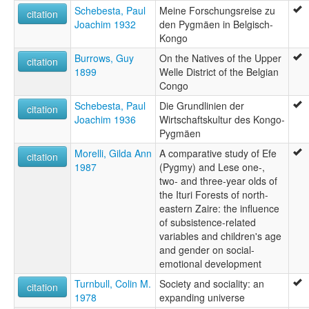
Schebesta, Paul
Meine Forschungsreise zu
citation
Joachim 1932
den Pygmäen in Belgisch-
Kongo
Burrows, Guy
On the Natives of the Upper
citation
1899
Welle District of the Belgian
Congo
Schebesta, Paul
Die Grundlinien der
citation
Joachim 1936
Wirtschaftskultur des Kongo-
Pygmäen
Morelli, Gilda Ann
A comparative study of Efe
citation
1987
(Pygmy) and Lese one-,
two- and three-year olds of
the Ituri Forests of north-
eastern Zaire: the influence
of subsistence-related
variables and children's age
and gender on social-
emotional development
Turnbull, Colin M.
Society and sociality: an
citation
1978
expanding universe