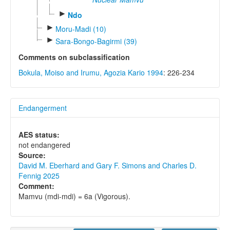
►
Ndo
►
Moru-Madi (10)
►
Sara-Bongo-Bagirmi (39)
Comments on subclassification
Bokula, Moiso and Irumu, Agozia Kario 1994
: 226-234
Endangerment
AES status:
not endangered
Source:
David M. Eberhard and Gary F. Simons and Charles D.
Fennig 2025
Comment:
Mamvu (mdi-mdi) = 6a (Vigorous).