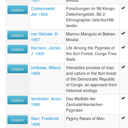
1957
Mvuba
Czekanowski,
Forschungen im Nil-Kongo-
citation
Jan 1924
Zwischengebiet, Bd 2:
Ethnographie Uele/Ituri/Nil-
lander
van Geluwe, H.
Mamvu-Mangutu et Balese-
citation
1957
Mvuba
Harrison, James
Life Among the Pygmies of
citation
J. 1905
the Ituri Forest, Congo Free
State
Ichikawa, Mitsuo
Interactive process of man
citation
1999
and nature in the Ituri forest
of the Democratic Republic
of Congo: an approach from
historical ecology
Vorbichler, Anton
Das Weltbild der
citation
1980
Zentralafrikanischen
Pygmäen
Starr, Frederick
Pygmy Races of Men
citation
1896