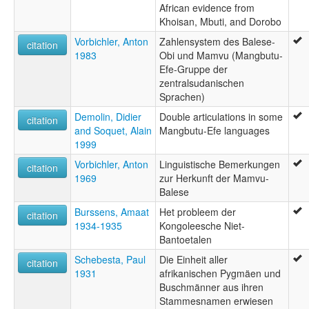
African evidence from
Khoisan, Mbuti, and Dorobo
Vorbichler, Anton
Zahlensystem des Balese-
citation
1983
Obi und Mamvu (Mangbutu-
Efe-Gruppe der
zentralsudanischen
Sprachen)
Demolin, Didier
Double articulations in some
citation
and Soquet, Alain
Mangbutu-Efe languages
1999
Vorbichler, Anton
Linguistische Bemerkungen
citation
1969
zur Herkunft der Mamvu-
Balese
Burssens, Amaat
Het probleem der
citation
1934-1935
Kongoleesche Niet-
Bantoetalen
Schebesta, Paul
Die Einheit aller
citation
1931
afrikanischen Pygmäen und
Buschmänner aus ihren
Stammesnamen erwiesen