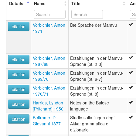
wals:
Details
Name
Title
An
Mamvu
wals other:
Tengo
Vorbichler, Anton
Die Sprache der Mamvu
citation
1971
Vorbichler, Anton
Erzählungen in der Mamvu-
citation
1967/68
Sprache [pt. 2-3]
Vorbichler, Anton
Erzählungen in der Mamvu-
citation
1969/70
Sprache [pt. 6-7]
Vorbichler, Anton
Erzählungen in der Mamvu-
citation
1970/71
Sprache [pt. 8]
Harries, Lyndon
Notes on the Balese
citation
[Pritchard] 1956
language
Beltrame, D.
Studio sulla lingua degli
citation
Giovanni 1877
Akkà: grammatica e
dizionario