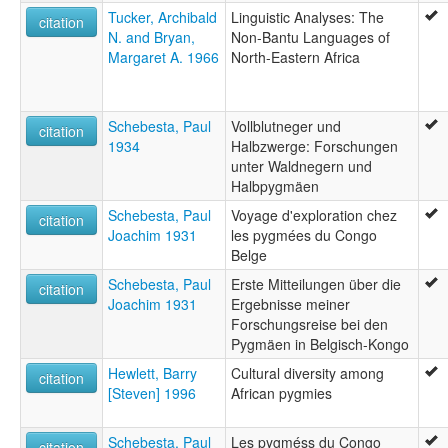
Tucker, Archibald
Linguistic Analyses: The
citation
N. and Bryan,
Non-Bantu Languages of
Margaret A. 1966
North-Eastern Africa
Schebesta, Paul
Vollblutneger und
citation
1934
Halbzwerge: Forschungen
unter Waldnegern und
Halbpygmäen
Schebesta, Paul
Voyage d'exploration chez
citation
Joachim 1931
les pygmées du Congo
Belge
Schebesta, Paul
Erste Mitteilungen über die
citation
Joachim 1931
Ergebnisse meiner
Forschungsreise bei den
Pygmäen in Belgisch-Kongo
Hewlett, Barry
Cultural diversity among
citation
[Steven] 1996
African pygmies
Schebesta, Paul
Les pygméss du Congo
citation