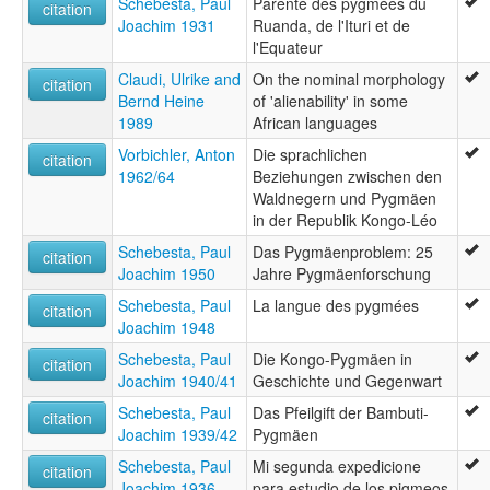
Schebesta, Paul
Parenté des pygmées du
citation
Joachim 1931
Ruanda, de l'Ituri et de
l'Equateur
Claudi, Ulrike and
On the nominal morphology
citation
Bernd Heine
of 'alienability' in some
1989
African languages
Vorbichler, Anton
Die sprachlichen
citation
1962/64
Beziehungen zwischen den
Waldnegern und Pygmäen
in der Republik Kongo-Léo
Schebesta, Paul
Das Pygmäenproblem: 25
citation
Joachim 1950
Jahre Pygmäenforschung
Schebesta, Paul
La langue des pygmées
citation
Joachim 1948
Schebesta, Paul
Die Kongo-Pygmäen in
citation
Joachim 1940/41
Geschichte und Gegenwart
Schebesta, Paul
Das Pfeilgift der Bambuti-
citation
Joachim 1939/42
Pygmäen
Schebesta, Paul
Mi segunda expedicione
citation
Joachim 1936
para estudio de los pigmeos