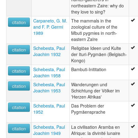
northeastern Zaire: why do
they love to sing?
Carpaneto, G. M.
The mammals in the
citation
and F. P. Germi
zoological culture of the
1989
Mbuti pygmies in north-
eastern Zaïre
Schebesta, Paul
Religiöse Ideen und Kulte
citation
Joachim 1932
der Ituri-Pygmäen (Belgisch-
Kongo)
Schebesta, Paul
Bambuti-Inititation
citation
Joachim 1958
Schebesta, Paul
Wanderungen und
citation
Joachim 1953
Schichtung der Völker im
'Herzen Afrikas'
Schebesta, Paul
Das Problem der
citation
1952
Pygmäensprache
Schebesta, Paul
La civilisation Aramba en
citation
Joachim 1949
Afrique: la divinité lunaire