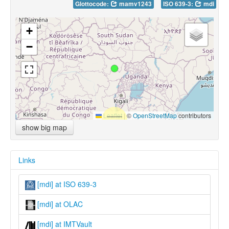
Glottocode:
mamv1243
ISO 639-3:
mdi
+
−
Leaflet
|
©
OpenStreetMap
contributors
show big map
Links
[mdi] at ISO 639-3
[mdi] at OLAC
[mdi] at IMTVault