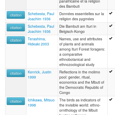
panafricaine et la religion
des Bambuti
Schebesta, Paul
Données essentielles sur la
citation
Joachim 1936
religion des pygmées
Schebesta, Paul
Die Bambuti am Ituri in
citation
Joachim 1936
Belgisch-Kongo
Terashima,
Names, use and attributes
citation
Hideaki 2003
of plants and animals
among Ituri Forest foragers:
a comparative
ethnobotanical and
ethnozoological study
Kenrick, Justin
Reflections in the molimo
citation
1999
pool: gender, ritual,
economics and the Mbuti of
the Democratic Republic of
Congo
Ichikawa, Mitsuo
The birds as indicators of
citation
1998
the invisible world: ethno-
ornithology of the Mbuti