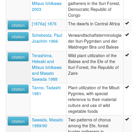
Mitsuo Ichikawa
gatherers in the Ituri Forest,
2003
Democratic Republic of
Congo
[1876a] 1876
The dwarfs in Central Africa
citation
Schebesta, Paul
Verwandtschaftsterminologie
citation
Joachim 1966
der Ituri-Pygmäen und der
Waldneger Bira und Balese
Terashima,
Wild plant utilization of the
citation
Hideaki and
Balese and the Efe of the
Mitsuo Ichikawa
Ituri Forest, the Republic of
and Masato
Zaire
Sawada 1988
Tanno, Tadashi
Plant utilization of the Mbuti
citation
1981
Pygmies, with special
reference to their material
culture and use of wild
vegetable foods
Sawada, Masato
Two patterns of chorus
citation
1989/90
among the Efe, forest
hunter-gatherers in