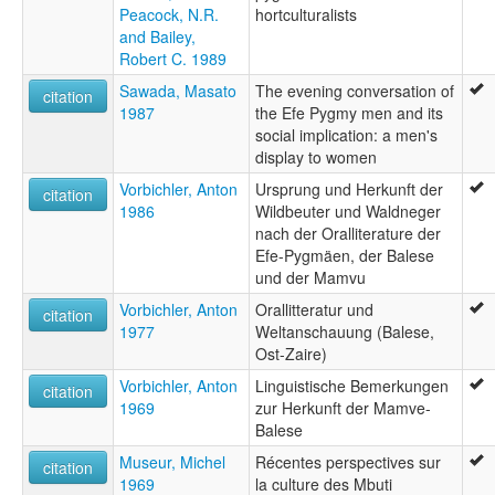
Peacock, N.R.
hortculturalists
and Bailey,
Robert C. 1989
Sawada, Masato
The evening conversation of
citation
1987
the Efe Pygmy men and its
social implication: a men's
display to women
Vorbichler, Anton
Ursprung und Herkunft der
citation
1986
Wildbeuter und Waldneger
nach der Oralliterature der
Efe-Pygmäen, der Balese
und der Mamvu
Vorbichler, Anton
Orallitteratur und
citation
1977
Weltanschauung (Balese,
Ost-Zaire)
Vorbichler, Anton
Linguistische Bemerkungen
citation
1969
zur Herkunft der Mamve-
Balese
Museur, Michel
Récentes perspectives sur
citation
1969
la culture des Mbuti