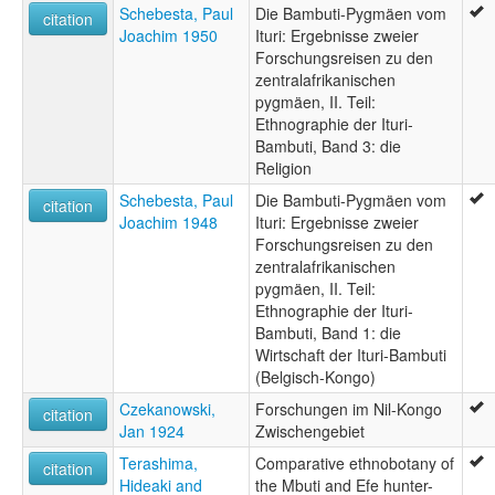
Schebesta, Paul
Die Bambuti-Pygmäen vom
citation
Joachim 1950
Ituri: Ergebnisse zweier
Forschungsreisen zu den
zentralafrikanischen
pygmäen, II. Teil:
Ethnographie der Ituri-
Bambuti, Band 3: die
Religion
Schebesta, Paul
Die Bambuti-Pygmäen vom
citation
Joachim 1948
Ituri: Ergebnisse zweier
Forschungsreisen zu den
zentralafrikanischen
pygmäen, II. Teil:
Ethnographie der Ituri-
Bambuti, Band 1: die
Wirtschaft der Ituri-Bambuti
(Belgisch-Kongo)
Czekanowski,
Forschungen im Nil-Kongo
citation
Jan 1924
Zwischengebiet
Terashima,
Comparative ethnobotany of
citation
Hideaki and
the Mbuti and Efe hunter-