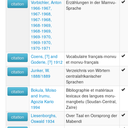
Vorbichler, Anton
Erzählungen in der Mamvu-
citation
1966-1967,
Sprache
1967-1968,
1967-1968,
1968-1969,
1968-1969,
1969-1970,
1969-1970,
1970-1971
Coens, [?] and
Vocabulaire français-monvu
citation
Goderie, [?] 1912
et monvu-français
Junker, W.
Verzeichnis von Wörtern
citation
1888/1889
centralafrikanischer
Sprachen
Bokula, Moiso
Bibliographie et matériaux
citation
and Irumu,
lexicaux des langues moru-
Agozia Kario
mangbetu (Soudan-Central,
1994
Zaïre)
Liesenborghs,
Over Taal en Oorsprong der
citation
Oswald 1934
Mabendi