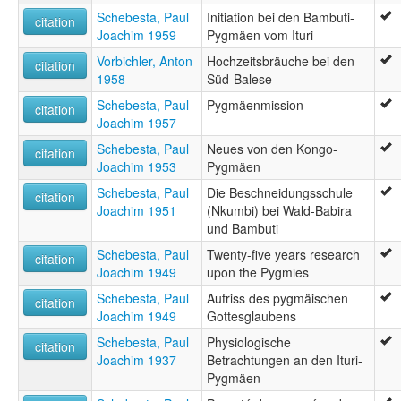
Schebesta, Paul
Initiation bei den Bambuti-
citation
Joachim 1959
Pygmäen vom Ituri
Vorbichler, Anton
Hochzeitsbräuche bei den
citation
1958
Süd-Balese
Schebesta, Paul
Pygmäenmission
citation
Joachim 1957
Schebesta, Paul
Neues von den Kongo-
citation
Joachim 1953
Pygmäen
Schebesta, Paul
Die Beschneidungsschule
citation
Joachim 1951
(Nkumbi) bei Wald-Babira
und Bambuti
Schebesta, Paul
Twenty-five years research
citation
Joachim 1949
upon the Pygmies
Schebesta, Paul
Aufriss des pygmäischen
citation
Joachim 1949
Gottesglaubens
Schebesta, Paul
Physiologische
citation
Joachim 1937
Betrachtungen an den Ituri-
Pygmäen