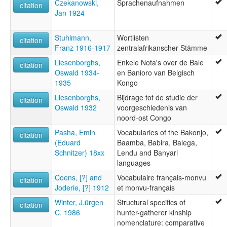
Czekanowski,
Sprachenaufnahmen
citation
Jan 1924
Stuhlmann,
Wortlisten
citation
Franz 1916-1917
zentralafrikanscher Stämme
Liesenborghs,
Enkele Nota's over de Bale
citation
Oswald 1934-
en Banioro van Belgisch
1935
Kongo
Liesenborghs,
Bijdrage tot de studie der
citation
Oswald 1932
voorgeschiedenis van
noord-ost Congo
Pasha, Emin
Vocabularies of the Bakonjo,
citation
(Eduard
Baamba, Babira, Balega,
Schnitzer) 18xx
Lendu and Banyari
languages
Coens, [?] and
Vocabulaire français-monvu
citation
Joderie, [?] 1912
et monvu-français
Winter, J.ürgen
Structural specifics of
citation
C. 1986
hunter-gatherer kinship
nomenclature: comparative