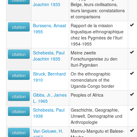
Joachim 1933
Belge, leurs civilisations,
leurs langues: constatations
et comparisons
Burssens, Amaat
Rapport de la mission
citation
1955
lingustique-ethnographique
chez les Pygmées de l'Ituri
1954-1955
Schebesta, Paul
Meine zweite
citation
Joachim 1935
Forschungsreise zu den
Ituri-Pygmäen
Struck, Bernhard
On the ethnographic
citation
1910
nomenclature of the
Uganda-Congo border
Gibbs, Jr., James
Peoples of Africa
citation
L. 1965
Schebesta, Paul
Geschichte, Geographie,
citation
1938
Umwelt, Demographie und
Anthropologie
Van Geluwe, H.
Mamvu-Mangutu et Balese-
citation