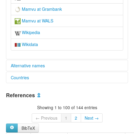
Mamvu at Grambank
Mamvu at WALS
Wikipedia
Wikidata
Alternative names
Countries
lexvo:
Mamvu [en]
Congo, The Democratic Republic of the [CD]
moseley & asher (1994):
References
⇫
Mamvu
multitree:
Showing 1 to 100 of 144 entries
Mamvu
Tengo
← Previous
1
2
Next →
ruhlen (1987):
BibTeX
Mamvu