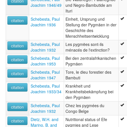
citation
Joachim 1946/49
und Negro-Bambutide am
Ituri
Schebesta, Paul
Einheit, Ursprung und
citation
Joachim 1936
Stellung der Pygmäen in der
Geschichte des
Menschheitsentwicklung
Schebesta, Paul
Les pygmëes sont-ils
citation
Joachim 1932
ménacés de l'extinction?
Schebesta, Paul
Bei den zentralafrikanischen
citation
Joachim 1953
Pygmäen
Schebesta, Paul
Tore, le dieu forestier des
citation
Joachim 1947
Bambuti
Schebesta, Paul
Krankheit und
citation
Joachim 1933/34
Krankheitsbekämpfung bei
den Pygmäen
Schebesta, Paul
Chez les pygmées du
citation
Joachim 1932
Congo Belge
Dietz, W.H. and
Nutritional status of Efe
citation
Marino, B. and
pygmies and Lese