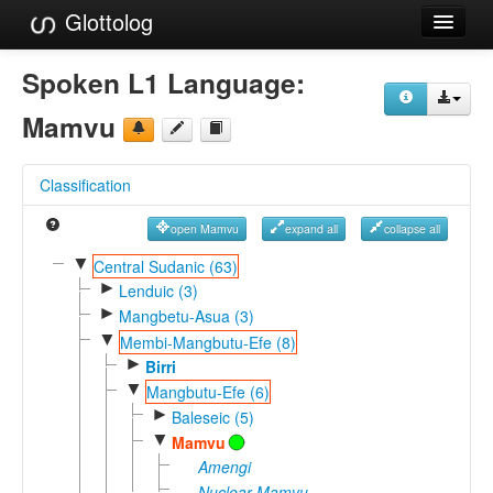
Glottolog
Languages
Spoken L1 Language:
Families
Mamvu
Language Search
Classification
References
open Mamvu
expand all
collapse all
Reference Search
▼
Central Sudanic (63)
►
GlottoScope
Lenduic (3)
►
Mangbetu-Asua (3)
About
▼
Membi-Mangbutu-Efe (8)
►
Birri
▼
Mangbutu-Efe (6)
►
Baleseic (5)
▼
Mamvu
Amengi
Nuclear Mamvu