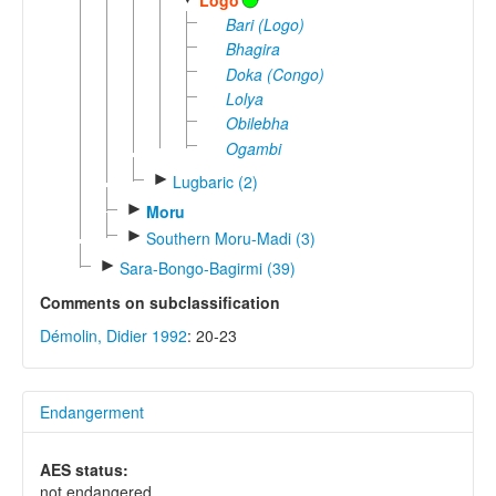
Bari (Logo)
Bhagira
Doka (Congo)
Lolya
Obilebha
Ogambi
►
Lugbaric (2)
►
Moru
►
Southern Moru-Madi (3)
►
Sara-Bongo-Bagirmi (39)
Comments on subclassification
Démolin, Didier 1992
: 20-23
Endangerment
AES status:
not endangered