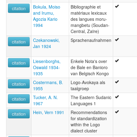
Bokula, Moiso
Bibliographie et
citation
and Irumu,
matériaux lexicaux
Agozia Kario
des langues moru-
1994
mangbetu (Soudan-
Central, Zaïre)
Czekanowski,
Sprachenaufnahmen
citation
Jan 1924
Liesenborghs,
Enkele Nota's over
citation
Oswald 1934-
de Bale en Banioro
1935
van Belgisch Kongo
Costermans, B.
Logo-Avokaya als
citation
1955
taalgroep
Tucker, A. N.
The Eastern Sudanic
citation
1967
Languages 1
Hein, Vern 1991
Recommendations
citation
for standardization
within the Logo
dialect cluster