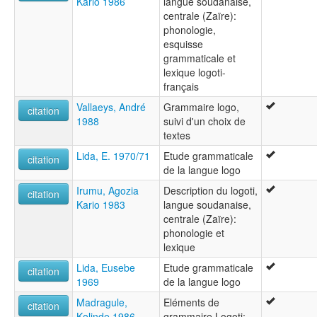
Kario 1986
langue soudanaise,
centrale (Zaïre):
phonologie,
esquisse
grammaticale et
lexique logoti-
français
Vallaeys, André
Grammaire logo,
citation
1988
suivi d'un choix de
textes
Lida, E. 1970/71
Etude grammaticale
citation
de la langue logo
Irumu, Agozia
Description du logoti,
citation
Kario 1983
langue soudanaise,
centrale (Zaïre):
phonologie et
lexique
Lida, Eusebe
Etude grammaticale
citation
1969
de la langue logo
Madragule,
Eléments de
citation
Kolinde 1986
grammaire Logoti: