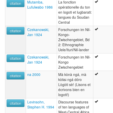
Mutamba,
La fonction
citation
Lufulwabo 1986
opérationelle du ton
en logoti et lugbarati:
langues du Soudan
Central
Czekanowski,
Forschungen im Nil-
citation
Jan 1924
Kongo-
Zwischengebiet, Bd
2: Ethnographie
Uele/Ituri/Nil-lander
Czekanowski,
Forschungen im Nil-
citation
Jan 1924
Kongo
Zwischengebiet
na 2000
Mà kònà ngá, mà
citation
kòtɨsɨ ngá dóro
Lògòti sè! (Lisons et
écrivons bien en
logoti!)
Levinsohn,
Discourse features
citation
Stephen H. 1994
of ten languages of
West-Central Africa