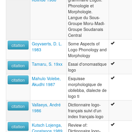
Phonologie et
Morphologie.
Langue du Sous-
Groupe Moru-Madi-
Groupe Soudanais
Central
Goyvaerts, D. L.
Some Aspects of
citation
1983
Logo Phonology and
Morphology
Tamaru, S. 19xx
Essai d'onomastique
citation
logo
Mahulo Volebe,
Esquisse
citation
Akudhi 1987
morphologique de
obilebba, dialecte de
logo ti
Vallaeys, André
Dictionnaire logo-
citation
1986
français suivi d'un
index français-logo
Kutsch Lojenga,
Review of:
citation
Constance 1989
Dictionnaire logo-