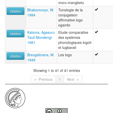
moru-mangbetu
Bhakomvoyo, W.
Tonologie de la
citation
1984
conjugaison
affirmative logo
ogambi
Kaloma, Agasuru
Etude comparative
citation
Tauli Mondengi
des systèmes
1981
phonologiques logoti
et lugbarati
Breugelmans, M.
Les logo
citation
1949
Showing 1 to 41 of 41 entries
← Previous
1
Next →