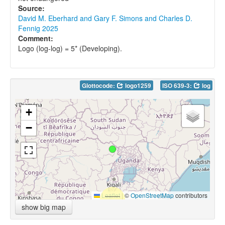
Source:
David M. Eberhard and Gary F. Simons and Charles D.
Fennig 2025
Comment:
Logo (log-log) = 5* (Developing).
Glottocode:
logo1259
ISO 639-3:
log
+
−
Leaflet
|
©
OpenStreetMap
contributors
show big map