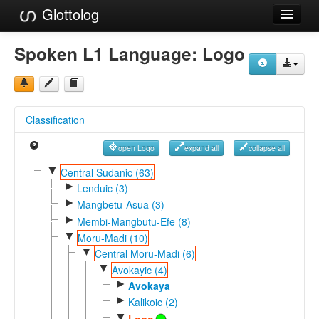
Glottolog
Languages
Spoken L1 Language:
Logo
Families
Language Search
Classification
References
open Logo
expand all
collapse all
Reference Search
▼
Central Sudanic (63)
►
GlottoScope
Lenduic (3)
►
Mangbetu-Asua (3)
About
►
Membi-Mangbutu-Efe (8)
▼
Moru-Madi (10)
▼
Central Moru-Madi (6)
▼
Avokayic (4)
►
Avokaya
►
Kalikoic (2)
▼
Logo