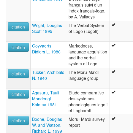
français suivi d'un
index français-logo,
by A. Vallaeys
Wright, Douglas
The Verbal System
citation
Scott 1995
of Logo (Logoti)
Goyvaerts,
Markedness,
citation
Didiers L. 1986
language acquisition
and the verbal
system of Logo
Tucker, Archibald
The Moru-Ma'di
citation
N. 1940
language group
Agasuru, Tauli
Etude comparative
citation
Mondengi
des systèmes
Kaloma 1981
phonologiques logoti
et Logbarati
Boone, Douglas
Moru- Ma'di survey
citation
W. and Watson,
report
Richard L. 1999