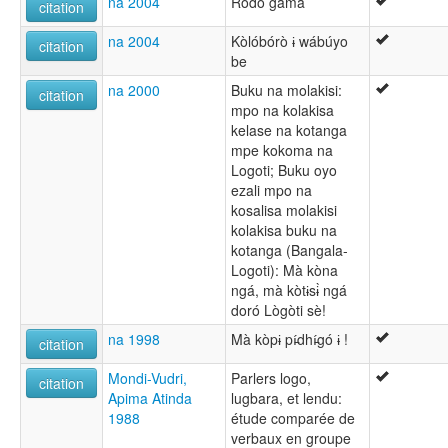
na 2004
Ròdó gàma
citation
na 2004
Kòlóbórò ɨ wábúyo
citation
be
na 2000
Buku na molakisi:
citation
mpo na kolakisa
kelase na kotanga
mpe kokoma na
Logoti; Buku oyo
ezali mpo na
kosalisa molakisi
kolakisa buku na
kotanga (Bangala-
Logoti): Mà kòna
ngá, mà kòtɨsɨ̀ ngá
doró Lògòti sè!
na 1998
Mà kòpɨ pí̵dhí̵gó ɨ !
citation
Mondi-Vudri,
Parlers logo,
citation
Apima Atinda
lugbara, et lendu:
1988
étude comparée de
verbaux en groupe