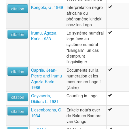
Kongolo, G. 1969
Interprétation négro-
citation
africaine du
phénomène kindoki
chez les Logo
Irumu, Agozia
Le système numéral
citation
Kario 1983
logo face au
système numéral
"Bangala": un cas
d'emprunt
linguistique
Caprile, Jean-
Documents sur la
citation
Pierre and Irumu
numeration et les
Agozia-Kario
mesures en Logoti
1986
(Zaire)
Goyvaerts,
Counting in Logo
citation
Didiers L. 1981
Liesenborghs, O.
Enkele nota's over
citation
1934
de Bale en Bamoro
van Congo