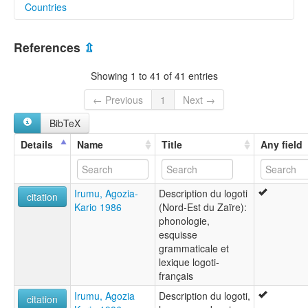
Countries
lexvo:
Logo [en]
Congo, The Democratic Republic of the [CD]
Logo language [en]
References
⇫
Логоски јазик [mk]
South Sudan [SS]
moseley & asher (1994):
Showing 1 to 41 of 41 entries
Logo
multitree:
← Previous
1
Next →
Logo
BibTeX
Logoti
ruhlen (1987):
Details
Name
Title
Any field
Logo
wals:
Logoti
Irumu, Agozia-
Description du logoti
citation
Kario 1986
(Nord-Est du Zaïre):
phonologie,
esquisse
grammaticale et
lexique logoti-
français
Irumu, Agozia
Description du logoti,
citation