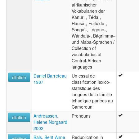
afrikanischer
Vokabularien der
Kanúri-, Téda-,
Hausá-, Fulfúlde-,
Songai-, Lógone-,
Wándalá-, Bágrimma-
und Maba-Sprachen /
Collection of
vocabularies of
Central-African
languages
Daniel Barreteau
Un essai de
citation
1987
classification lexico-
statistique des
langues de la famille
tchadique parlées au
Cameroun
Andreassen,
Pronouns
citation
Helene Norgaard
2002
Bals, Berit-Anne
Reduplication in
citation