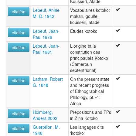
Kousseri, Afadé
Lebeuf, Annie
Vocabulaires kotoko:
citation
M.-D. 1942
makari, goulfei,
kousséri, afadé
Lebeuf, Jean-
Études kotoko
citation
Paul 1976
Lebeuf, Jean-
L'origine et la
citation
Paul 1981
constitution des
principautés Kotoko
(Cameroun
septentrional)
Latham, Robert
On the present state
citation
G. 1848
and recent progress
of Ethnographical
Philology, pt.~1:
Africa
Holmberg,
Prepositions and PPs
citation
Anders 2002
in Zina Kotoko
Guerpillon, M.
Les langages dits
citation
1948
'kotoko'