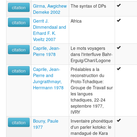
Girma, Awgichew
The syntax of DPs
citation
Demeke 2002
Gerrit J.
Africa
citation
Dimmendaal and
Erhard F. K.
Voeltz 2007
Caprile, Jean-
Le mots voyagers
citation
Pierre 1978
dans l'interfluve Bahr-
Erguig/Chari/Logone
Caprile, Jean-
Préalables a la
citation
Pierre and
reconstruction du
Jungraithmayr,
Proto-Tchadique:
Herrmann 1978
Groupe de Travail sur
les langues
tchadiques, 22-24
septembre 1977,
IVRY
Bouny, Paule
Inventaire phonétique
citation
1977
d'un parler kotoko: le
mandagué de Kara