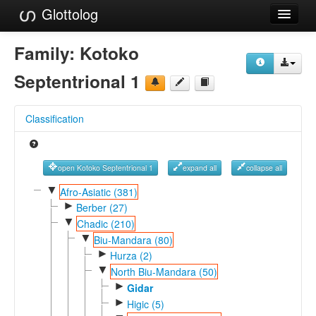
Glottolog
Languages
Family:
Kotoko
Families
Septentrional 1
Language Search
Classification
References
Reference Search
open Kotoko Septentrional 1
expand all
collapse all
GlottoScope
▼
Afro-Asiatic (381)
►
Berber (27)
About
▼
Chadic (210)
▼
Biu-Mandara (80)
►
Hurza (2)
▼
North Biu-Mandara (50)
►
Gidar
►
Higic (5)