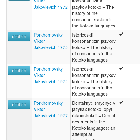
Viktor
konsonantizma
Jakovlevich 1972
jazykov kotoko = The
history of the
consonant system in
the Kotoko languages
Porkhomovsky,
Istoriceskij
citation
Viktor
konsonantizm jazykov
Jakovlevich 1975
kotoko = The history
of consonants in the
Kotoko languages
Porkhomovsky,
Istoriceskij
citation
Viktor
konsonantizm jazykov
Jakovlevich 1972
kotoko = The history
of consonants in the
Kotoko languages
Porkhomovsky,
Dental'nye smycnye v
citation
Viktor
jazykax kotoko: opyt
Jakovlevich 1977
rekonstrukcii = Dental
obstruents in the
Kotoko languages: an
attempt at