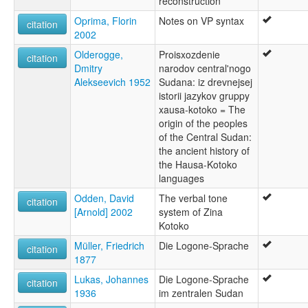
reconstruction
Oprima, Florin
Notes on VP syntax
citation
2002
Olderogge,
Proisxozdenie
citation
Dmitry
narodov central'nogo
Alekseevich 1952
Sudana: iz drevnejsej
istorii jazykov gruppy
xausa-kotoko = The
origin of the peoples
of the Central Sudan:
the ancient history of
the Hausa-Kotoko
languages
Odden, David
The verbal tone
citation
[Arnold] 2002
system of Zina
Kotoko
Müller, Friedrich
Die Logone-Sprache
citation
1877
Lukas, Johannes
Die Logone-Sprache
citation
1936
im zentralen Sudan