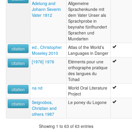
Adelung and
Allgemeine
Johann Severin
Sprachenkunde mit
Vater 1812
dem Vater Unser als
Sprachprobe in
beynahe fünfhundert
Sprachen und
Mundarten
ed., Christopher
Atlas of the World’s
citation
Moseley 2010
Languages in Danger
[1976] 1976
Eléments pour une
citation
orthographe pratique
des langues du
Tchad
na nd
World Oral Literature
citation
Project
Seignobos,
Le poney du Logone
citation
Christian and
others 1987
Showing 1 to 63 of 63 entries