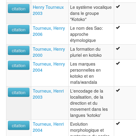
Henry Tourneux
Le système vocalique
citation
2003
dans le groupe
"Kotoko"
Tourneux, Henry
Le nom des Sao:
citation
2006
approche
étymologique
Tourneux, Henry
La formation du
citation
2000
pluriel en kotoko
Tourneux, Henry
Les marques
citation
2004
personnelles en
kotoko et en
mafa/wandala
Tourneux, Henri
L'encodage de la
citation
2003
localisation, de la
direction et du
movement dans les
langues 'kotoko'
Tourneux, Henri
Evolution
citation
2004
morphologique et
syntaxique du parler