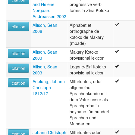
and Helene
progressive verb
Norgaard
forms in Zina Kotoko
Andreassen 2002
Allison, Sean
Alphabet et
citation
2006
orthographe de
kotoko de Makary
(mpade)
Allison, Sean
Makary Kotoko
citation
2003
provisional lexicon
Allison, Sean
Logone-Biri Kotoko
citation
2003
provisional lexicon
Adelung, Johann
Mithridates, oder
citation
Christoph
allgemeine
1812/17
Sprachenkunde mit
dem Vater unser als
Sprachprobe in
beynahe fünfhundert
Sprachen und
Mundarten
Johann Christoph
Mithridates oder
citation