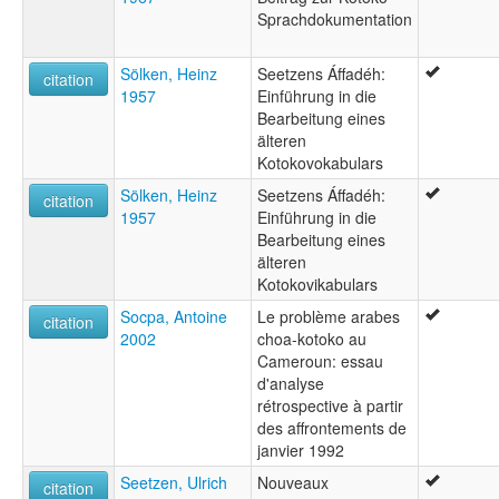
Sprachdokumentation
Sölken, Heinz
Seetzens Áffadéh:
citation
1957
Einführung in die
Bearbeitung eines
älteren
Kotokovokabulars
Sölken, Heinz
Seetzens Áffadéh:
citation
1957
Einführung in die
Bearbeitung eines
älteren
Kotokovikabulars
Socpa, Antoine
Le problème arabes
citation
2002
choa-kotoko au
Cameroun: essau
d'analyse
rétrospective à partir
des affrontements de
janvier 1992
Seetzen, Ulrich
Nouveaux
citation