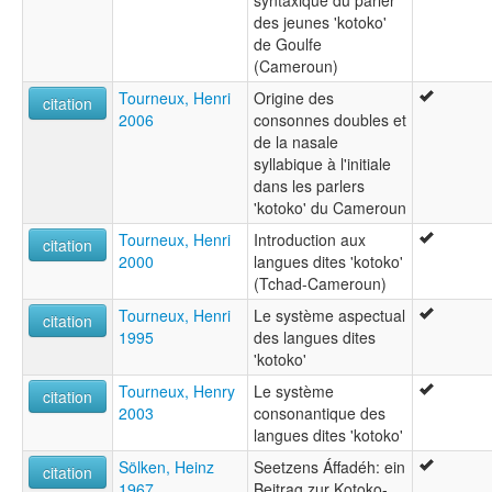
des jeunes 'kotoko'
de Goulfe
(Cameroun)
Tourneux, Henri
Origine des
citation
2006
consonnes doubles et
de la nasale
syllabique à l'initiale
dans les parlers
'kotoko' du Cameroun
Tourneux, Henri
Introduction aux
citation
2000
langues dites 'kotoko'
(Tchad-Cameroun)
Tourneux, Henri
Le système aspectual
citation
1995
des langues dites
'kotoko'
Tourneux, Henry
Le système
citation
2003
consonantique des
langues dites 'kotoko'
Sölken, Heinz
Seetzens Áffadéh: ein
citation
1967
Beitrag zur Kotoko-