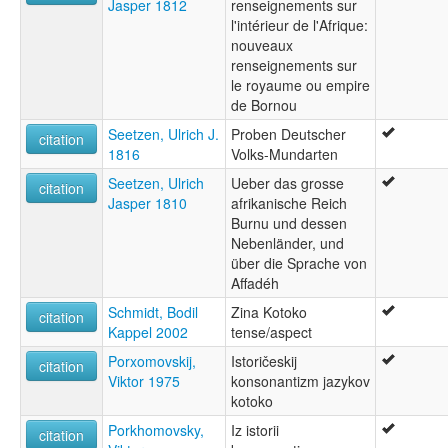
Jasper 1812
renseignements sur
l'intérieur de l'Afrique:
nouveaux
renseignements sur
le royaume ou empire
de Bornou
Seetzen, Ulrich J.
Proben Deutscher
citation
1816
Volks-Mundarten
Seetzen, Ulrich
Ueber das grosse
citation
Jasper 1810
afrikanische Reich
Burnu und dessen
Nebenländer, und
über die Sprache von
Affadéh
Schmidt, Bodil
Zina Kotoko
citation
Kappel 2002
tense/aspect
Porxomovskij,
Istoričeskij
citation
Viktor 1975
konsonantizm jazykov
kotoko
Porkhomovsky,
Iz istorii
citation