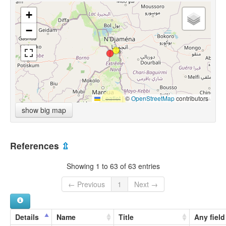
+
−
Leaflet
|
©
OpenStreetMap
contributors
show big map
References
⇫
Showing 1 to 63 of 63 entries
← Previous
1
Next →
Details
Name
Title
Any field