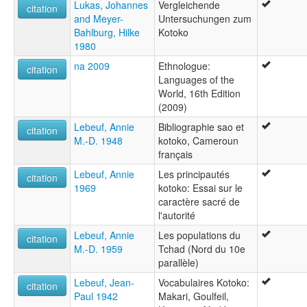
Lukas, Johannes
Vergleichende
citation
and Meyer-
Untersuchungen zum
Bahlburg, Hilke
Kotoko
1980
na 2009
Ethnologue:
citation
Languages of the
World, 16th Edition
(2009)
Lebeuf, Annie
Bibliographie sao et
citation
M.-D. 1948
kotoko, Cameroun
français
Lebeuf, Annie
Les principautés
citation
1969
kotoko: Essai sur le
caractère sacré de
l'autorité
Lebeuf, Annie
Les populations du
citation
M.-D. 1959
Tchad (Nord du 10e
parallèle)
Lebeuf, Jean-
Vocabulaires Kotoko:
citation
Paul 1942
Makari, Goulfeil,