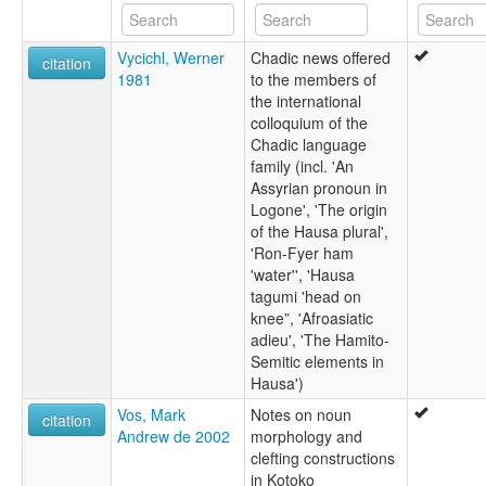
Vycichl, Werner
Chadic news offered
citation
1981
to the members of
the international
colloquium of the
Chadic language
family (incl. 'An
Assyrian pronoun in
Logone', 'The origin
of the Hausa plural',
'Ron-Fyer ham
'water'', 'Hausa
tagumi 'head on
knee”, 'Afroasiatic
adieu', 'The Hamito-
Semitic elements in
Hausa')
Vos, Mark
Notes on noun
citation
Andrew de 2002
morphology and
clefting constructions
in Kotoko