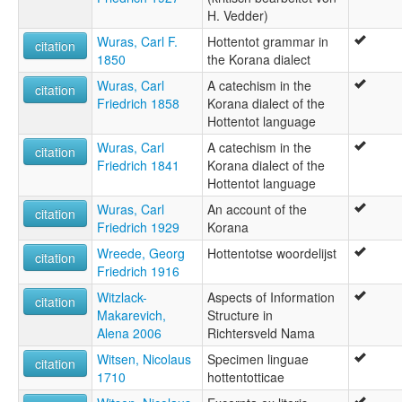
H. Vedder)
Wuras, Carl F.
Hottentot grammar in
citation
1850
the Korana dialect
Wuras, Carl
A catechism in the
citation
Friedrich 1858
Korana dialect of the
Hottentot language
Wuras, Carl
A catechism in the
citation
Friedrich 1841
Korana dialect of the
Hottentot language
Wuras, Carl
An account of the
citation
Friedrich 1929
Korana
Wreede, Georg
Hottentotse woordelijst
citation
Friedrich 1916
Witzlack-
Aspects of Information
citation
Makarevich,
Structure in
Alena 2006
Richtersveld Nama
Witsen, Nicolaus
Specimen linguae
citation
1710
hottentotticae