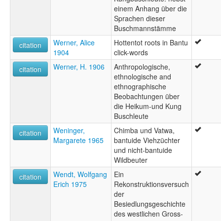
einem Anhang über die
Sprachen dieser
Buschmannstämme
Werner, Alice
Hottentot roots in Bantu
citation
1904
click-words
Werner, H. 1906
Anthropologische,
citation
ethnologische and
ethnographische
Beobachtungen über
die Heikum-und Kung
Buschleute
Weninger,
Chimba und Vatwa,
citation
Margarete 1965
bantuide Viehzüchter
und nicht-bantuide
Wildbeuter
Wendt, Wolfgang
Ein
citation
Erich 1975
Rekonstruktionsversuch
der
Besiedlungsgeschichte
des westlichen Gross-