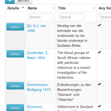
BibTeX
Details
Name
Title
Any fie
Zyl, H.J. van
Verslag van die
citation
1958
komissie van die
ondersoek na nie-
blanke onderwys in
Suidwes-Afrika
Zoutendyk, Z.
The blood groups of
citation
Alwyn 1954
South African natives
with particular
reference to a recent
investigation of the
Hottentots
Zimmermann,
Erläuterungen zu den
citation
Wolfgang 1973
Bezeichnungen
"Damara" und
"Owambo"
Zimmerer,
Völkermord in Deutsch-
citation