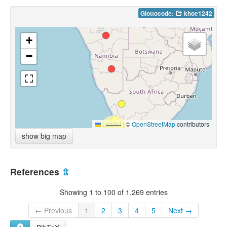
Glottocode:
khoe1242
+
−
Leaflet
|
©
OpenStreetMap
contributors
show big map
References
⇫
Showing 1 to 100 of 1,269 entries
← Previous
1
2
3
4
5
Next →