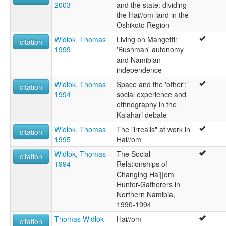
2003
and the state: dividing
the Hai//om land in the
Oshikoto Region
Widlok, Thomas
Living on Mangetti:
citation
1999
'Bushman' autonomy
and Namibian
independence
Widlok, Thomas
Space and the 'other';
citation
1994
social experience and
ethnography in the
Kalahari debate
Widlok, Thomas
The "irrealis" at work in
citation
1995
Hai//om
Widlok, Thomas
The Social
citation
1994
Relationships of
Changing Hai||om
Hunter-Gatherers in
Northern Namibia,
1990-1994
Thomas Widlok
Hai//om
citation