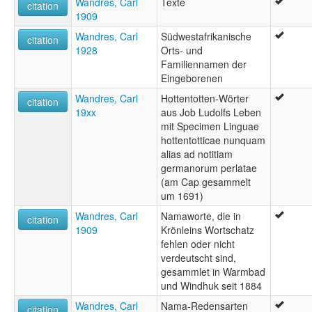
Wandres, Carl
Texte
citation
1909
Wandres, Carl
Südwestafrikanische
citation
1928
Orts- und
Familiennamen der
Eingeborenen
Wandres, Carl
Hottentotten-Wörter
citation
19xx
aus Job Ludolfs Leben
mit Specimen Linguae
hottentotticae nunquam
alias ad notitiam
germanorum perlatae
(am Cap gesammelt
um 1691)
Wandres, Carl
Namaworte, die in
citation
1909
Krönleins Wortschatz
fehlen oder nicht
verdeutscht sind,
gesammlet in Warmbad
und Windhuk seit 1884
Wandres, Carl
Nama-Redensarten
citation