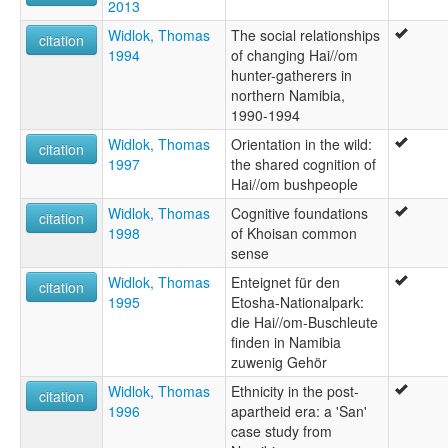
2013
Widlok, Thomas
The social relationships
citation
1994
of changing Hai//om
hunter-gatherers in
northern Namibia,
1990-1994
Widlok, Thomas
Orientation in the wild:
citation
1997
the shared cognition of
Hai//om bushpeople
Widlok, Thomas
Cognitive foundations
citation
1998
of Khoisan common
sense
Widlok, Thomas
Enteignet für den
citation
1995
Etosha-Nationalpark:
die Hai//om-Buschleute
finden in Namibia
zuwenig Gehör
Widlok, Thomas
Ethnicity in the post-
citation
1996
apartheid era: a 'San'
case study from