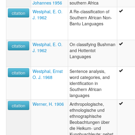
Johannes 1956
southern Africa
Westphal, E. O.
A Re-classification of
citation
J. 1962
Southern African Non-
Bantu Languages
Westphal, E. O.
On classifying Bushman
citation
J. 1962
and Hottentot
Languages
Westphal, Ernst
Sentence analysis,
citation
O. J. 1968
word categories, and
identification in
Southern African
languages
Werner, H. 1906
Anthropologische,
citation
ethnologische und
ethnographische
Beobachtungen über
die Heikum- und
Kungbuschleute: nebst