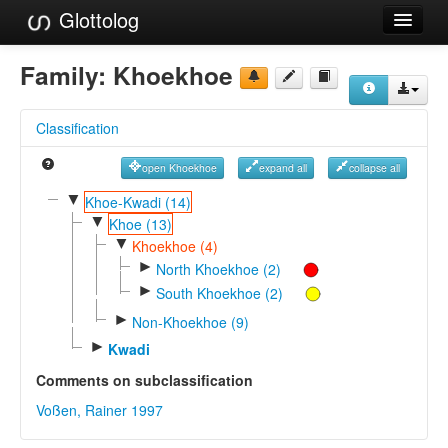
Glottolog
Languages
Family:
Khoekhoe
Families
Classification
Language Search
open Khoekhoe
expand all
collapse all
References
▼
Khoe-Kwadi (14)
▼
Reference Search
Khoe (13)
▼
Khoekhoe (4)
GlottoScope
►
North Khoekhoe (2)
►
South Khoekhoe (2)
About
►
Non-Khoekhoe (9)
►
Kwadi
Comments on subclassification
Voßen, Rainer 1997