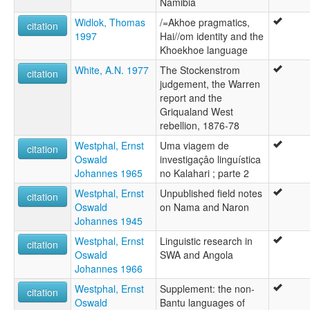
Namibia
Widlok, Thomas
/=Akhoe pragmatics,
citation
1997
Hai//om identity and the
Khoekhoe language
White, A.N. 1977
The Stockenstrom
citation
judgement, the Warren
report and the
Griqualand West
rebellion, 1876-78
Westphal, Ernst
Uma viagem de
citation
Oswald
investigaçâo linguística
Johannes 1965
no Kalahari ; parte 2
Westphal, Ernst
Unpublished field notes
citation
Oswald
on Nama and Naron
Johannes 1945
Westphal, Ernst
Linguistic research in
citation
Oswald
SWA and Angola
Johannes 1966
Westphal, Ernst
Supplement: the non-
citation
Oswald
Bantu languages of