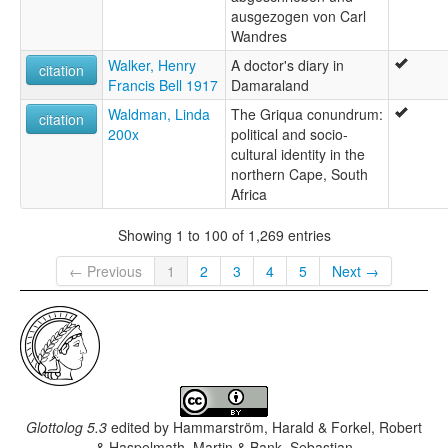
ausgezogen von Carl
Wandres
Walker, Henry
A doctor's diary in
citation
Francis Bell 1917
Damaraland
Waldman, Linda
The Griqua conundrum:
citation
200x
political and socio-
cultural identity in the
northern Cape, South
Africa
Showing 1 to 100 of 1,269 entries
← Previous
1
2
3
4
5
Next →
Glottolog 5.3
edited by
Hammarström, Harald & Forkel, Robert
& Haspelmath, Martin & Bank, Sebastian