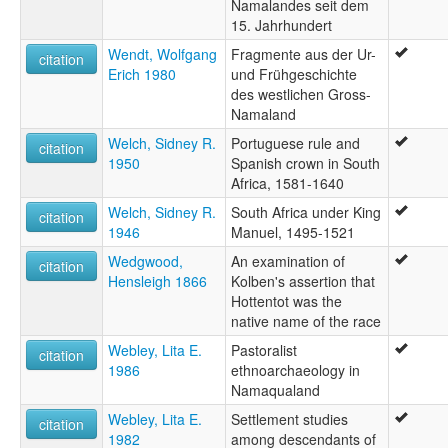
Namalandes seit dem
15. Jahrhundert
Wendt, Wolfgang
Fragmente aus der Ur-
citation
Erich 1980
und Frühgeschichte
des westlichen Gross-
Namaland
Welch, Sidney R.
Portuguese rule and
citation
1950
Spanish crown in South
Africa, 1581-1640
Welch, Sidney R.
South Africa under King
citation
1946
Manuel, 1495-1521
Wedgwood,
An examination of
citation
Hensleigh 1866
Kolben's assertion that
Hottentot was the
native name of the race
Webley, Lita E.
Pastoralist
citation
1986
ethnoarchaeology in
Namaqualand
Webley, Lita E.
Settlement studies
citation
1982
among descendants of