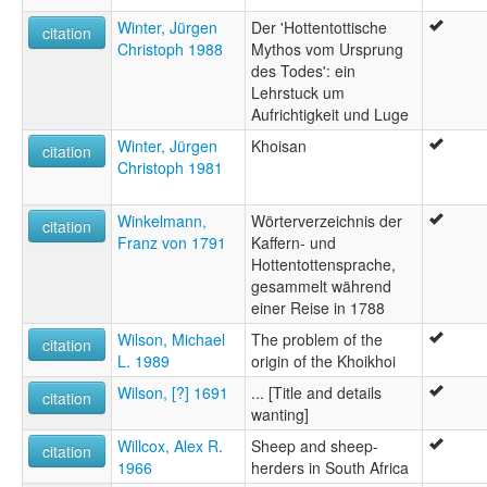
Winter, Jürgen
Der 'Hottentottische
citation
Christoph 1988
Mythos vom Ursprung
des Todes': ein
Lehrstuck um
Aufrichtigkeit und Luge
Winter, Jürgen
Khoisan
citation
Christoph 1981
Winkelmann,
Wörterverzeichnis der
citation
Franz von 1791
Kaffern- und
Hottentottensprache,
gesammelt während
einer Reise in 1788
Wilson, Michael
The problem of the
citation
L. 1989
origin of the Khoikhoi
Wilson, [?] 1691
... [Title and details
citation
wanting]
Willcox, Alex R.
Sheep and sheep-
citation
1966
herders in South Africa