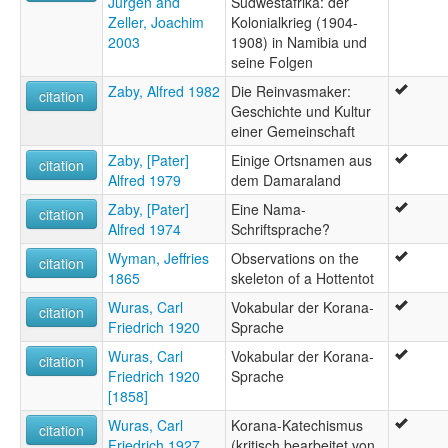
Jürgen and
Südwestafrika: der
Zeller, Joachim
Kolonialkrieg (1904-
2003
1908) in Namibia und
seine Folgen
Zaby, Alfred 1982
Die Reinvasmaker:
citation
Geschichte und Kultur
einer Gemeinschaft
Zaby, [Pater]
Einige Ortsnamen aus
citation
Alfred 1979
dem Damaraland
Zaby, [Pater]
Eine Nama-
citation
Alfred 1974
Schriftsprache?
Wyman, Jeffries
Observations on the
citation
1865
skeleton of a Hottentot
Wuras, Carl
Vokabular der Korana-
citation
Friedrich 1920
Sprache
Wuras, Carl
Vokabular der Korana-
citation
Friedrich 1920
Sprache
[1858]
Wuras, Carl
Korana-Katechismus
citation
Friedrich 1927
(kritisch bearbeitet von