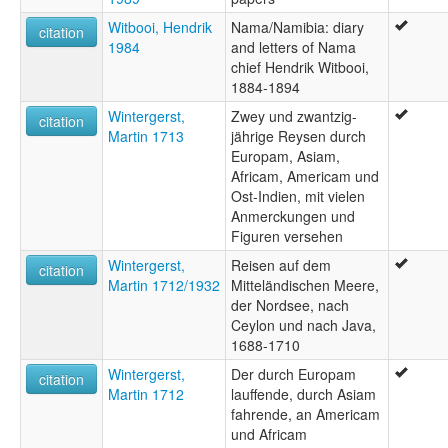
Witbooi, Hendrik
Nama/Namibia: diary
citation
1984
and letters of Nama
chief Hendrik Witbooi,
1884-1894
Wintergerst,
Zwey und zwantzig-
citation
Martin 1713
jährige Reysen durch
Europam, Asiam,
Africam, Americam und
Ost-Indien, mit vielen
Anmerckungen und
Figuren versehen
Wintergerst,
Reisen auf dem
citation
Martin 1712/1932
Mitteländischen Meere,
der Nordsee, nach
Ceylon und nach Java,
1688-1710
Wintergerst,
Der durch Europam
citation
Martin 1712
lauffende, durch Asiam
fahrende, an Americam
und Africam