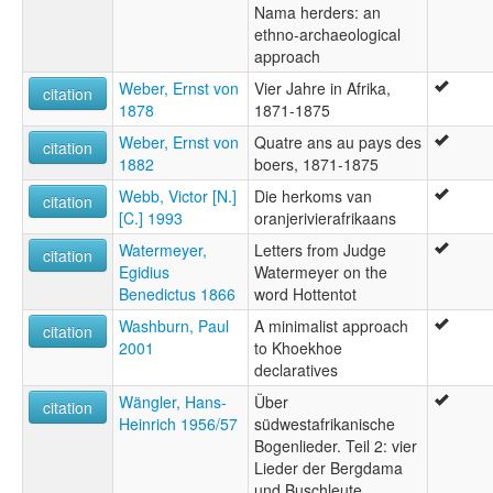
Nama herders: an
ethno-archaeological
approach
Weber, Ernst von
Vier Jahre in Afrika,
citation
1878
1871-1875
Weber, Ernst von
Quatre ans au pays des
citation
1882
boers, 1871-1875
Webb, Victor [N.]
Die herkoms van
citation
[C.] 1993
oranjerivierafrikaans
Watermeyer,
Letters from Judge
citation
Egidius
Watermeyer on the
Benedictus 1866
word Hottentot
Washburn, Paul
A minimalist approach
citation
2001
to Khoekhoe
declaratives
Wängler, Hans-
Über
citation
Heinrich 1956/57
südwestafrikanische
Bogenlieder. Teil 2: vier
Lieder der Bergdama
und Buschleute