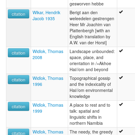
gesworven hebbe
Wikar, Hendrik
Berigt aan den
citation
Jacob 1935
weleedelen gestrengen
Heer Mr Joachim van
Plattenbergh [with an
English translation by
A.W. van der Horst]
Widlok, Thomas
Landscape unbounded:
citation
2008
space, place, and
orientation in /=Akhoe
Hai//om and beyond
Widlok, Thomas
Topographical gossip
citation
1996
and the indexicality of
Hai//om environmental
knowledge
Widlok, Thomas
A place to rest and to
citation
1999
talk: spatial and
linguistic shifts in
northern Namibia
Widlok, Thomas
The needy, the greedy
citation