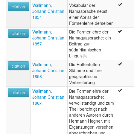
Wallmann,
Vokabular der
citation
Johann Christian
Namasprache nebst
1854
einer Abriss der
Formenlehre derselben
Wallmann,
Die Formenlehre der
citation
Johann Christian
Namaquasprache: ein
1857
Beitrag zur
südafrikanischen
Linguistik
Wallmann,
Die Hottentotten-
citation
Johann Christian
Stämme und ihre
1858
geographische
Verbreiterung
Wallmann,
Die Formenlehre der
citation
Johann Christian
Namaquasprache:
186x
vervollständigt und zum
Theil berichtigt nach
anderen Autoren durch
Hermann Hegner, mit
Ergänzungen versehen,
abgeschrieben und