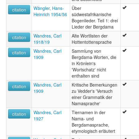
Wängler, Hans-
Über
citation
Heinrich 1954/56
südwestafrikanische
Bogenlieder. Teil 1: drei
Lieder der Bergdama
Wandres, Carl
Alte Wortlisten der
citation
1918/19
Hottentottensprache
Wandres, Carl
Sammlung von
citation
1909
Bergdama-Worten, die
in Krönlein's
'Wortschatz' nicht
enthalten sind
Wandres, Carl
Kritische Bemerkungen
citation
1909
zu Vedder's 'Versuch
einer Grammatik der
Namasprache'
Wandres, Carl
Tiernamen in der
citation
1927
Nama- und
Bergdamasprache,
etymologisch erläutert