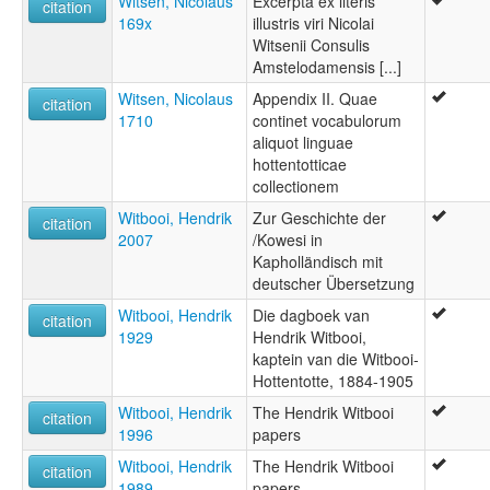
Witsen, Nicolaus
Excerpta ex literis
citation
169x
illustris viri Nicolai
Witsenii Consulis
Amstelodamensis [...]
Witsen, Nicolaus
Appendix II. Quae
citation
1710
continet vocabulorum
aliquot linguae
hottentotticae
collectionem
Witbooi, Hendrik
Zur Geschichte der
citation
2007
/Kowesi in
Kapholländisch mit
deutscher Übersetzung
Witbooi, Hendrik
Die dagboek van
citation
1929
Hendrik Witbooi,
kaptein van die Witbooi-
Hottentotte, 1884-1905
Witbooi, Hendrik
The Hendrik Witbooi
citation
1996
papers
Witbooi, Hendrik
The Hendrik Witbooi
citation
1989
papers