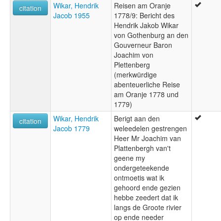
Wikar, Hendrik
Reisen am Oranje
citation
Jacob 1955
1778/9: Bericht des
Hendrik Jakob Wikar
von Gothenburg an den
Gouverneur Baron
Joachim von
Plettenberg
(merkwürdige
abenteuerliche Reise
am Oranje 1778 und
1779)
Wikar, Hendrik
Berigt aan den
citation
Jacob 1779
weleedelen gestrengen
Heer Mr Joachim van
Plattenbergh van't
geene my
ondergeteekende
ontmoetis wat ik
gehoord ende gezien
hebbe zeedert dat ik
langs de Groote rivier
op ende needer